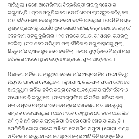
ସାରିଥିଲା । ଜଣେ ଆମେରିକୀୟ ଚିତ୍ରଶିଳ୍ପୀ ତାଙ୍କୁ ସହେଯାଗ
କରୁଥା’ନ୍ତି । ପ୍ରଥମରୁ ପିକାଶୋ ଯେଉଁ ଖସଡ଼ା ପ୍ରସ୍ତୁତ କରିଥିଲେ,
ତାହା ଛବିର ଶେଷ ବେଳକୁ ଅନେକଟା ବଦଳି ଯାଇଥିଲା । ଯେମିତି ଷଣ୍ଢ
ମୁଣ୍ଡ ପ୍ରଥମରୁ ଯେଉଁଠି ଥିଲା ସେଇଠି ରହିଲା, କିନ୍ତୁ ଶେଷ ବେଳକୁ ତା’
ଦେହ ବାମ ପଟକୁ ବୁଲିଗଲା । ୨୦ ମଇରେ ଘୋଡା ତା’ ଷଣ୍ଢା ଉପରକୁ
ଟେକିଲା । ଚଟାଣରେ ପଡିଥିବା ମଲା ସୈନିକ ବାମରୁ ଡାହାଣକୁ ଥିଲା,
କିନ୍ତୁ ତା’ର ସ୍ଥାନ ଜୁନ ୪ରେ ବଦଳିଲା । ଶେଷ ମୁହୂର୍ତ୍ତରେ ଶିଳ୍ପୀ ମଲା
ସୈନିକର ହାତରେ ଥିବା ଭଙ୍ଗା ଖଣ୍ଡାରେ ଫୁଲ ଆଙ୍କିଲେ ।
ପିକାଶୋ ଗର୍ନିକା ଆଙ୍କୁଥିବା ବେଳେ ତା’ର ଅଗ୍ରଗତିର ଫଟୋ କିନ୍ତୁ
ନିୟମିତ ଭାବରେ ନେଉଥିଲେ । କୁହାଯାଏ, କଳା-ଧଳା ଫଟୋ ଦେଖି ସେ
ଆଙ୍କୁଥିବା ଗର୍ନିକା ଛବିର ରଙ୍ଗ ନେଇ ଆବଶ୍ୟକୀୟ ପରିବର୍ତ୍ତନ ଓ
ସଂଶୋଧନ ବି କରୁଥିଲେ । ଫଟୋଗ୍ରାଫି ପାଇଁ ଗର୍ନିକା ଛବିରେ କଳା,
ଧଳା ଓ ଧୂସର ରଙ୍ଗର ଏତେ ଚମତ୍କର ସହାବସ୍ଥାନ ଓ ସମନ୍ୱୟ
ସମ୍ଭବ ହେଇପାରିଥିଲା । ଆମେ ଏବେ ଦେଖୁଥିବା ଛବି ତଳେ ଆଉ କିଛି
ଛବି ଲୁଚି ଛବି ଗଢାର ପ୍ରକ୍ରିୟା ଭିତରେ ପୋତି ହୋଇଯାଇଛନ୍ତି ।
ଯେମିତିକି ଘୋଡ଼ା ପଛରେ ଅଛି ଗୋଟେ ମଣିଷ ଖପୁରୀ । ଘୋଡ଼ା, ଷଣ୍ଢ
ଓ ଚିତ୍କାର କରୁଥିବା ଗୋଟେ ସ୍ତ୍ରୀ ଲୋକ ଆଦି ତିନି ଜଣଙ୍କ ଜିଭ