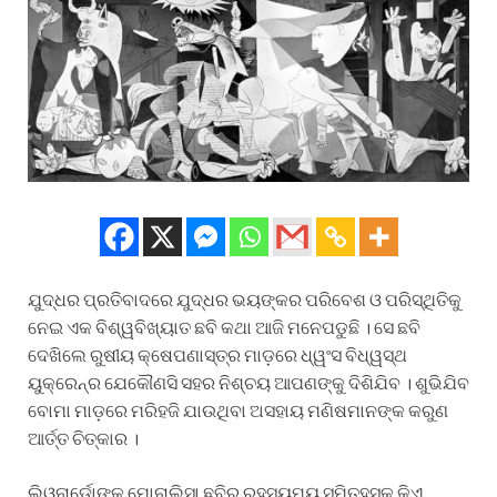
ଯୁଦ୍ଧର ପ୍ରତିବାଦରେ ଯୁଦ୍ଧର ଭୟଙ୍କର ପରିବେଶ ଓ ପରିସ୍ଥିତିକୁ
ନେଇ ଏକ ବିଶ୍ୱବିଖ୍ୟାତ ଛବି କଥା ଆଜି ମନେପଡୁଛି । ସେ ଛବି
ଦେଖିଲେ ରୁଷୀୟ କ୍ଷେପଣାସ୍ତ୍ର ମାଡ଼ରେ ଧ୍ୱଂସ ବିଧ୍ୱସ୍ଥ
ୟୁକ୍ରେନ୍‌ର ଯେକୌଣସି ସହର ନିଶ୍ଚୟ ଆପଣଙ୍କୁ ଦିଶିଯିବ । ଶୁଭିଯିବ
ବୋମା ମାଡ଼ରେ ମରିହଜି ଯାଉଥିବା ଅସହାୟ ମଣିଷମାନଙ୍କ କରୁଣ
ଆର୍ତ୍ତ ଚିତ୍କାର ।
ଲିଓନାର୍ଡୋଙ୍କ ମୋନାଲିସା ଛବିର ରହସ୍ୟମୟ ସ୍ମିତହସକୁ କିଏ