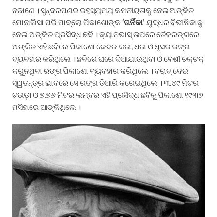
ନଜାଣେ । ସୁନ୍ଦରପଣର ରହସ୍ୟମୟ କମନୀୟତାକୁ ନେଇ ଅଙ୍କିତ
ମୋନାଲିସା ପରି ପାବ୍ଲୋ ପିକାଶୋଙ୍କ
‘
ଗର୍ନିକା
’
ଯୁଦ୍ଧର ବିଭୀଷିକାକୁ
ନେଇ ଅଙ୍କିତ ପ୍ରସିଦ୍ଧ ଛବି । କ୍ୟାନଭାସ୍ ଉପରେ ତୈଳରଙ୍ଗରେ
ଅଙ୍କିତ ଏହି ଛବିରେ ପିକାଶୋ କେବଳ କଳା, ଧଳା ଓ ଧୂସର ରଙ୍ଗ
ବ୍ୟବହାର କରିଥିଲେ । ଛବିରେ ଘରେ ଦିଆଯାଉଥିବା ଓ ବେଶୀ ଚକ୍‌ଚକ୍
କରୁନଥିବା ରଙ୍ଗ ପିକାଶୋ ବ୍ୟବହାର କରିଥିଲେ । ବରାଦ୍ ଦେଇ
ସ୍ୱତନ୍ତ୍ର ଭାବରେ ସେ ରଙ୍ଗ ତିଆରି କରେଇଥିଲେ । ୩.୪୯ ମିଟର
ଚଉଡ଼ା ଓ ୭.୭୬ ମିଟର ଲମ୍ବର ଏହି ପ୍ରସିଦ୍ଧ ଛବିକୁ ପିକାଶୋ ୧୯୩୭
ମସିହାରେ ଆଙ୍କିଥିଲେ ।