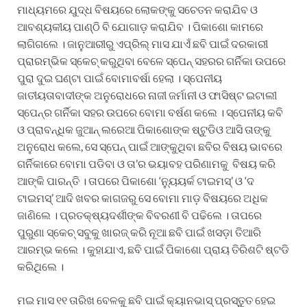
ମାଧ୍ୟମରେ ଯୁଦ୍ଧ ବିଷୟରେ ଲୋକଙ୍କୁ ସଚେତନ କରାଯିବ ଓ
ଆବଶ୍ୟକୀୟ ପାଣ୍ଠି ବି ଯୋଗାଡ଼ କରାଯିବ । ପିକାଶୋ କାମରେ
ଲାଗିଗଲେ । ଜାନୁଆରୀରୁ ଏପ୍ରିଲ୍ ମାସ ଯାଏଁ ଛବି ପାଇଁ ଦରକାରୀ
ପ୍ରାରମ୍ଭିକ ସ୍କେଚ୍ କରୁଥିବା ବେଳେ ସ୍ପେନ୍ ସହରର ଗର୍ନିକା ଉପରେ
ପୁରା ଦୁଇ ଘଣ୍ଟା ପାଇଁ ବୋମାବର୍ଷା ହେଲା । ସ୍ପେନୀୟ
ଜାତୀୟତାବାଦୀଙ୍କ ଅନୁରୋଧରେ ନାଜୀ ଜର୍ମାନୀ ଓ ଫାସିଷ୍ଟ ଇଟାଲୀ
ସ୍ପେନ୍‌ର ଗର୍ନିକା ସହର ଉପରେ ବୋମା ବର୍ଷଣ କଲେ । ସ୍ପେନୀୟ କବି
ଓ ପ୍ରାବନ୍ଧିକ ଜୁଆନ୍ ଲରେଆ ପିକାଶୋଙ୍କ ଷ୍ଟୁଡିଓ ଆସି ତାଙ୍କୁ
ଅନୁରୋଧ କଲେ, ସେ ସ୍ପେନ୍ ପାଇଁ ଆଙ୍କୁଥିବା ଛବିର ବିଷୟ ଭାବରେ
ଗର୍ନିକାରେ ବୋମା ପଡିବା ଓ ତା’ର ଭୟାବହ ପରିଣାମକୁ ବିଷୟ କରି
ଆଙ୍କି ପାରନ୍ତି । ତାପରେ ପିକାଶୋ ‘ନ୍ୟୁୟର୍କ ଟାଇମସ୍’ ଓ ‘ଦ
ଟାଇମସ୍’ ଆଦି ଖବର କାଗଜରୁ ସେ ବୋମା ମାଡ଼ ବିଷୟରେ ଅଧିକ
ଜାଣିଲେ । ପ୍ରତକ୍ଷ୍ୟଦର୍ଶୀଙ୍କ ବିବରଣୀ ବି ପଢିଲେ । ତାପରେ
ପୁରୁଣା ସ୍କେଚ୍ ସବୁକୁ ଖାରଜ୍ କରି ନୂଆ ଛବି ପାଇଁ ଖସଡ଼ା ତିଆରି
ଆରମ୍ଭ କଲେ । କୁହାଯାଏ, ଛବି ପାଇଁ ପିକାଶୋ ପ୍ରାୟ ତିରିଶଟି ଷ୍ଟଡି
କରିଥିଲେ ।
ମଇ ମାସ ୧୧ ତାରିଖ ବେଳକୁ ଛବି ପାଇଁ କ୍ୟାନଭାସ୍ ପ୍ରସ୍ତୁତ ହେଇ