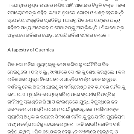
। ଘୋଡ଼ାର ମୁଣ୍ଡ ଉପରେ ମଣିଷ ଆଖି ଆକାରର ବିଜୁଳି ବଲ୍‌ବ । କଳା
ସମାଲୋଚକଙ୍କ କହିବା କଥା ଅନୁସାରେ, ଘୋଡ଼ା ଓ ଷଣ୍ଢ ହେଉଛନ୍ତି
ସ୍ପେନୀୟ ସଂସ୍କୃତିର ପ୍ରତିନିଧି । ଆଗରୁ ପିକାଶୋ ତାଙ୍କର ଅନ୍ୟ
ଛବିରେ ମଧ୍ୟ ଅନେକବାର ସେମାନଙ୍କୁ ଆଙ୍କିଛନ୍ତି । ପିକାଶୋଙ୍କ
ଅନୁସାରେ ଗର୍ନିକାର ଘୋଡ଼ା ହେଉଛି ଗର୍ନିକା ସହରର ଲୋକେ ।
A tapestry of Guernica
ପିକାଶୋ ଗର୍ନିକା ମ୍ୟୁରାଲ୍‌କୁ ଶେଷ କରିବାକୁ ପଇଁତିରିଶ ଦିନ
ନେଇଥିଲେ । ଠିକ୍ ୪ ଜୁନ୍ ୧୯୩୭ରେ ସେ ଏହାକୁ ଶେଷ କରିଥିଲେ । କଳା
ଇତିହାସରେ ଯୁଦ୍ଧ ବିରୋଧରେ ଓ ଶାନ୍ତିର ବାର୍ତ୍ତା ବହନ କରୁଥିବା
ଦର୍ଶନକୁ ନେଇ ଅଙ୍କା ଯାଇଥିବା ସର୍ବଶ୍ରେଷ୍ଠ ଛବି ଭାବରେ ଗର୍ନିକାକୁ
ଗଣା ଯାଏ । ୱାର୍ଲଡ ଫେୟାର୍ ସରିଲା ପରେ ସ୍ପାନୀସ୍ ରିପବ୍ଲିକ୍
ଗର୍ନିକାକୁ ସ୍କାଣ୍ଡିନାଭିଆ ଓ ଇଂଲଣ୍ଡରେ ଯୁଦ୍ଧ ବିରୁଦ୍ଧରେ ଜନ
ସଚେତନତା ଓ ପାଣ୍ଠି ଯୋଗାଡ ପାଇଁ ବୁଲାଇଥିଲେ । ନାଜିମାନଙ୍କ
ପ୍ୟାରିସ୍ ଅଧିକାର ଭୟରେ ପିକାଶୋ ଗର୍ନିକାକୁ ନ୍ୟୁୟର୍କର ମ୍ୟୁଜିୟମ
ଅଫ୍ ମଡର୍ଣ୍ଣ ଆର୍ଟକୁ ଦେଇଦେଇଥିଲେ । ଛବି ସେଇଠି କୋଡିଏ ବର୍ଷ
ରହିଯାଇଥିଲା । ପିକାଶୋଙ୍କର ଦେହାନ୍ତ ୧୯୭୩ରେ ହେଇଥିଲା ଓ