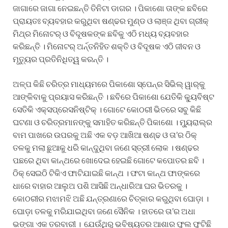
ଜାଗାରେ ଜାଗା ନେଇଛନ୍ତି ତିନିଟା ଡାଗର । ପିକାଶୋ ତାଙ୍କ ଛବିରେ
ପ୍ରାୟତଃ ବ୍ୟବହାର କରୁଥିବା ଷଣ୍ଢର ମୁଣ୍ଡ ଓ ଲାଞ୍ଜ ଥିବା ଗ୍ରୀକ୍
ମିଥ୍‌ର ମିନୋଟର୍ ଓ ବିଦୂଷକଙ୍କ ଛବିକୁ ଏଠି ମଧ୍ୟ ବ୍ୟବହାର
କରିଛନ୍ତି । ମିନୋଟର୍ ଅର୍ନ୍ତନିହିତ ଶକ୍ତି ଓ ବିଦୂଷକ ଏଠି ଜୀବନ ଓ
ମୃତ୍ୟୁର ପ୍ରତିନିଧିତ୍ୱ କରନ୍ତି ।
ଅଳ୍ପ କିଛି ଚରିତ୍ର ମାଧ୍ୟମରେ ପିକାଶୋ ସ୍ପେନ୍‌ର ସିଭିଲ୍ ୱାର୍‌କୁ
ଆଙ୍କିବାକୁ ପ୍ରୟାସ କରିଛନ୍ତି । ଛବିରେ ପିକାଶୋ ଯେତିକି କ୍ୟୁବିଷ୍ଟ
ସେତିକି ଏକ୍ସପ୍ରେସନିଷ୍ଟିକ୍ । ଗୋଟେ କୋଠରୀ ଭିତରେ ସବୁ କିଛି
ଘଟଣା ଓ ଚରିତ୍ରମାନଙ୍କୁ ସମାହିତ କରିଛନ୍ତି ପିକାଶୋ । ମ୍ୟୁରାଲ୍‌ର
ବାମ ପାଖରେ ଉପରକୁ ଅଛି ଏକ ବଡ଼ ଆଖିଆ ଷଣ୍ଢ ଓ ତା’ର ଠିକ୍
ତଳକୁ ମଲା ଛୁଆକୁ ଧରି କାନ୍ଦୁଥିବା ଜଣେ ସ୍ତ୍ରୀ ଲୋକ । ଷଣ୍ଢର
ପଛରେ ଥିବା କାନ୍ଥରେ ଖୋଦେଇ ହେଇଛି ଗୋଟେ କପୋତର ଛବି ।
ଠିକ୍ ସେଇଠି ଟିକିଏ ଫାଟିଯାଇଛି କାନ୍ଥ । ଫଟା କାନ୍ଥ ଫାଙ୍କରେ
ଧାରେ ବାହାର ଆଲୁଅ ପଶି ଆସିଛି ଅନ୍ଧାରିଆ ଘର ଭିତରକୁ ।
କୋଠରୀର ମଝାମଝି ଅଛି ଯନ୍ତ୍ରଣାରେ ଚିତ୍କାର କରୁଥିବା ଘୋଡ଼ା ।
ଘୋଡ଼ା ତଳକୁ ମରିଯାଇଥିବା ଜଣେ ସୈନିକ । ହାତରେ ତା’ର ଅଧା
ଭଙ୍ଗା ଏକ ତରବାରୀ । ଯେଉଁଥିରୁ ଭବିଷ୍ୟତର ଆଶାର ଫୁଲ ଫୁଟିଛି