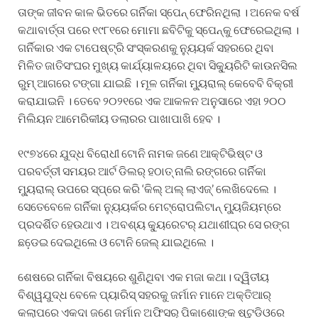
ତାଙ୍କ ଜୀବନ କାଳ ଭିତରେ ଗର୍ନିକା ସ୍ପେନ୍ ଫେରିନଥିଲା । ଅନେକ ବର୍ଷ
କଥାବାର୍ତ୍ତା ପରେ ୧୯୮୧ରେ ମୋମା ଛବିଟିକୁ ସ୍ପେନ୍‌କୁ ଫେରେଇଥିଲା ।
ଗର୍ନିକାର ଏକ ଟାପେଷ୍ଟ୍ରି ସଂସ୍କରଣକୁ ନ୍ୟୁୟର୍କ ସହରରେ ଥିବା
ମିଳିତ ଜାତିସଂଘର ମୁଖ୍ୟ କାର୍ଯ୍ୟାଳୟରେ ଥିବା ସିକ୍ୟୁରିଟି କାଉନସିଲ
ରୁମ୍ ଆଗରେ ଟଙ୍ଗା ଯାଇଛି । ମୂଳ ଗର୍ନିକା ମ୍ୟୁରାଲ୍ କେବେବି ବିକ୍ରୀ
କରାଯାଇନି । ତେବେ ୨୦୨୧ରେ ଏକ ଆକଳନ ଅନୁସାରେ ଏହା ୨୦୦
ମିଲିୟନ ଆମେରିକୀୟ ଡଲାରର ପାଖାପାଖି ହେବ ।
୧୯୭୪ରେ ଯୁଦ୍ଧ ବିରୋଧୀ ଟୋନି ନାମକ ଜଣେ ଆକ୍ଟିଭିଷ୍ଟ ଓ
ପରବର୍ତ୍ତୀ ସମୟର ଆର୍ଟ ଡିଲର୍ ହଠାତ୍ ନାଲି ରଙ୍ଗରେ ଗର୍ନିକା
ମ୍ୟୁରାଲ୍ ଉପରେ ସ୍ପ୍ରେ କରି ‘କିଲ୍ ଅଲ୍ ଲାଏଜ୍’ ଲେଖିଦେଲେ ।
ସେତେବେଳେ ଗର୍ନିକା ନ୍ୟୁୟର୍କର ମେଟ୍ରୋପଲିଟାନ୍ ମ୍ୟୁଜିୟମ୍‌ରେ
ପ୍ରଦର୍ଶିତ ହେଉଥାଏ । ଅବଶ୍ୟ କ୍ୟୁରେଟର୍ ଯଥାଶୀଘ୍ର ସେ ରଙ୍ଗ
ଛଡେ଼ଇ ଦେଇଥିଲେ ଓ ଟୋନି ଜେଲ୍ ଯାଇଥିଲେ ।
ଶେଷରେ ଗର୍ନିକା ବିଷୟରେ ଶୁଣିଥିବା ଏକ ମଜା କଥା। ଦ୍ୱିତୀୟ
ବିଶ୍ୱଯୁଦ୍ଧ ବେଳେ ପ୍ୟାରିସ୍ ସହରକୁ ଜର୍ମାନ ମାନେ ଅକ୍ତିଆର୍
କଲାପରେ ଏକଦା ଜଣେ ଜର୍ମାନ ଅଫିସର୍ ପିକାଶୋଙ୍କ ଷ୍ଟୁଡିଓରେ