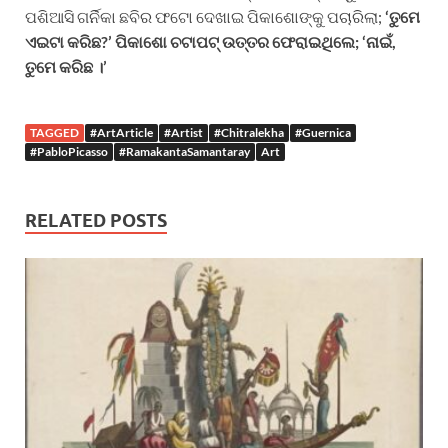
ପଶିଆସି ଗର୍ନିକା ଛବିର ଫଟୋ ଦେଖାଇ ପିକାଶୋଙ୍କୁ ପଚାରିଲା;
‘
ତୁମେ
ଏଇଟା
କରିଛ
?’
ପିକାଶୋ
ଚଟାପଟ୍
ଉତ୍ତର
ଫେରାଇଥିଲେ
; ‘
ନାଇଁ
,
ତୁମେ
କରିଛ
।
’
TAGGED
#ArtArticle
#Artist
#Chitralekha
#Guernica
#PabloPicasso
#RamakantaSamantaray
Art
RELATED POSTS