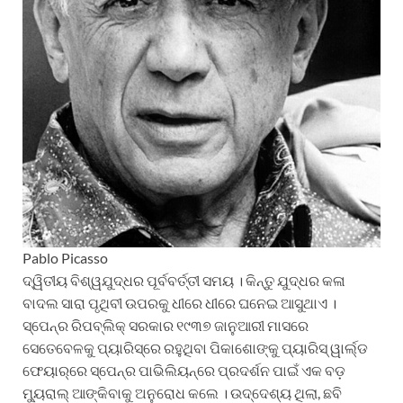
Pablo Picasso
ଦ୍ୱିତୀୟ ବିଶ୍ୱଯୁଦ୍ଧର ପୂର୍ବବର୍ତ୍ତୀ ସମୟ । କିନ୍ତୁ ଯୁଦ୍ଧର କଳା
ବାଦଲ ସାରା ପୃଥିବୀ ଉପରକୁ ଧୀରେ ଧୀରେ ଘନେଇ ଆସୁଥାଏ ।
ସ୍ପେନ୍‌ର ରିପବ୍ଲିକ୍ ସରକାର ୧୯୩୭ ଜାନୁଆରୀ ମାସରେ
ସେତେବେଳକୁ ପ୍ୟାରିସ୍‌ରେ ରହୁଥିବା ପିକାଶୋଙ୍କୁ ପ୍ୟାରିସ୍ ୱାର୍ଲ୍ଡ
ଫେୟାର୍‌ରେ ସ୍ପେନ୍‌ର ପାଭିଲିୟନ୍‌ରେ ପ୍ରଦର୍ଶନ ପାଇଁ ଏକ ବଡ଼
ମ୍ୟୁରାଲ୍ ଆଙ୍କିବାକୁ ଅନୁରୋଧ କଲେ । ଉଦ୍ଦେଶ୍ୟ ଥିଲା, ଛବି