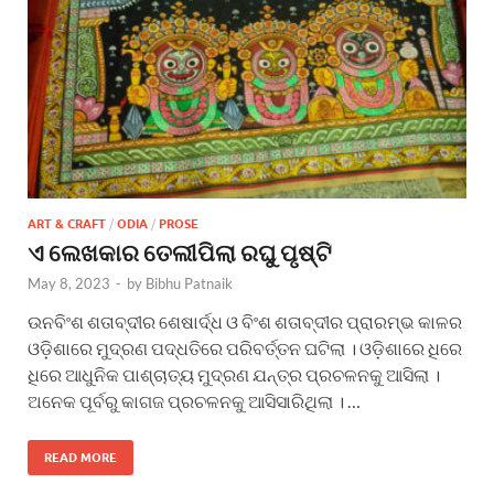
ART & CRAFT
/
ODIA
/
PROSE
ଏ ଲେଖକାର ତେଲୀପିଲା ରଘୁ ପୃଷ୍ଟି
May 8, 2023
-
by
Bibhu Patnaik
ଉନବିଂଶ ଶତାବ୍ଦୀର ଶେଷାର୍ଦ୍ଧ ଓ ବିଂଶ ଶତାବ୍ଦୀର ପ୍ରାରମ୍ଭ କାଳର
ଓଡ଼ିଶାରେ ମୁଦ୍ରଣ ପଦ୍ଧତିରେ ପରିବର୍ତ୍ତନ ଘଟିଲା । ଓଡ଼ିଶାରେ ଧିରେ
ଧିରେ ଆଧୁନିକ ପାଶ୍ଚାତ୍ୟ ମୁଦ୍ରଣ ଯନ୍ତ୍ର ପ୍ରଚଳନକୁ ଆସିଲା ।
ଅନେକ ପୂର୍ବରୁ କାଗଜ ପ୍ରଚଳନକୁ ଆସିସାରିଥିଲା । …
READ MORE