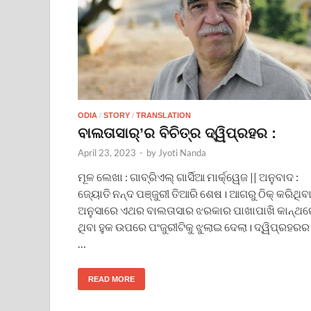
ODIA
/
STORY
/
TRANSLATION
ବାଲତାସାର୍’ର ବିଚିତ୍ର ଦ୍ୱିପ୍ରହର :
April 23, 2023
-
by
Jyoti Nanda
ମୂଳ ଲେଖା : ଗାବ୍ରିଏଲ୍ ଗାର୍ସିଆ ମାର୍କ୍ୱେଜ || ଅନୁବାଦ :
ଜ୍ୟୋତି ନନ୍ଦ ପଞ୍ଜୁରୀ ତିଆରି ଶେଷ। ଆଗରୁ ଠିକ୍ କରିଥିବ
ଅନୁସାରେ ଏଥର ବାଲତାସାର ଝରକାର ପାଖାପାଖି କାନ୍ଥର
ଥିବା ହୁକ ଉପରେ ପଂଜୁରୀଟିକୁ ଝୁଲାଇ ଦେଲା। ଦ୍ୱିପ୍ରହରର
…
READ MORE