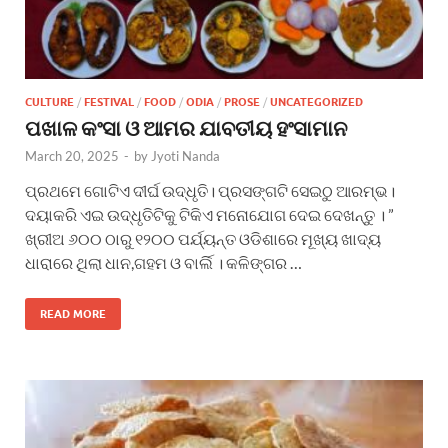
CULTURE
/
FESTIVAL
/
FOOD
/
ODIA
/
PROSE
/
UNCATEGORIZED
ପଖାଳ କଂସା ଓ ଆମର ଯାବତୀୟ ହଂସାମାନ
March 20, 2025
-
by
Jyoti Nanda
ପ୍ରଥମେ ଗୋଟିଏ ଦୀର୍ଘ ଉଦ୍ଧୃତି। ପ୍ରସଙ୍ଗଟି ସେଇଠୁ ଆରମ୍ଭ।
ଦୟାକରି ଏଇ ଉଦ୍ଧୃତିଟିକୁ ଟିକିଏ ମନୋଯୋଗ ଦେଇ ଦେଖନ୍ତୁ । ”
ଖ୍ରୀଅ ୬୦୦ ଠାରୁ ୧୨୦୦ ପର୍ଯ୍ୟନ୍ତ ଓଡିଶାରେ ମୂଖ୍ୟ ଖାଦ୍ୟ
ଧାରାରେ ଥିଲା ଧାନ,ଗହମ ଓ ବାର୍ଲି । କଳିଙ୍ଗର …
READ MORE