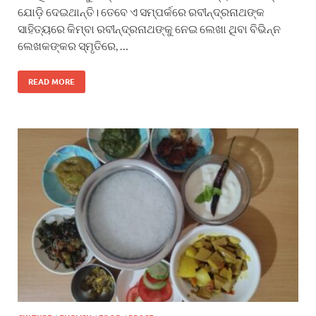
ଯୋଡ଼ି ଦେଇଥାନ୍ତି। ତେବେ ଏ ସମ୍ପର୍କରେ ରବୀନ୍ଦ୍ରନାଥଙ୍କ
ସାହିତ୍ୟରେ କିମ୍ବା ରବୀନ୍ଦ୍ରନାଥଙ୍କୁ ନେଇ ଲେଖା ଥିବା ବିଭିନ୍ନ
ଲେଖକଙ୍କର ସ୍ମୃତିରେ, …
READ MORE