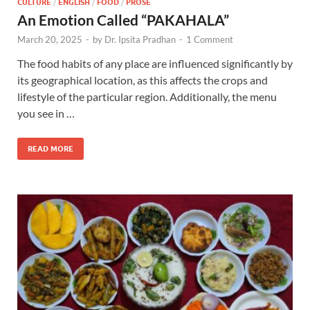
CULTURE
/
ENGLISH
/
FOOD
/
PROSE
An Emotion Called “PAKAHALA”
March 20, 2025
-
by
Dr. Ipsita Pradhan
-
1 Comment
The food habits of any place are influenced significantly by
its geographical location, as this affects the crops and
lifestyle of the particular region. Additionally, the menu
you see in …
READ MORE