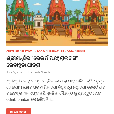
CULTURE
/
FESTIVAL
/
FOOD
/
LITERATURE
/
ODIA
/
PROSE
ଶ୍ରୀମନ୍ଦିର “ରେକର୍ଡ ଅଫ୍ ରାଇଟସ”
ରେବାହୁଡାଯାତ୍ରା
July 5, 2025
-
by
Jyoti Nanda
ଶ୍ରୀଶ୍ରୀ ଜଗନ୍ନାଥଙ୍କ ମନ୍ଦିରରେ ଯାହା ଯାହା ନୀତିକାନ୍ତି ଅନୁସୃତ
ହୋଇଥାଏ ତାହାର ପ୍ରାମାଣିକ ତଥା ବିଧିବଦ୍ଧ ନଥି ତଥା ରେକର୍ଡ ଅଫ୍
ରାଇଟସ୍ ର ଏକ ସଫ୍ଟ କପି ସୃଜନିକା ସୌଜନ୍ୟ ରୁ ପ୍ରସ୍ତୁତ ହୋଇ
odiabibhab.in ରେ ରହିଅଛି । …
READ MORE