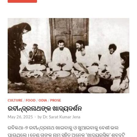
CULTURE
/
FOOD
/
ODIA
/
PROSE
ରବୀନ୍ଦ୍ରନାଥଙ୍କ ଖାଦ୍ୟଦର୍ଶନ
May 26, 2025
-
by
Dr. Sarat Kumar Jena
ରବିକଥା-୭ ରବୀନ୍ଦ୍ରନାଥ ଖାଇବାକୁ ଓ ଖୁଆଇବାକୁ ବେଶୀ ଭଲ
ପାଉଥିଲେ। ତେଣୁ ତାଙ୍କ ନାମ ସହିତ ଅନେକ ‘ଖାଦ୍ୟରସିକ’ ଶବ୍ଦଟି