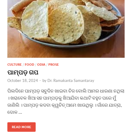
CULTURE
/
FOOD
/
ODIA
/
PROSE
ପାମ୍ପଡ଼ ଗପ
October 18, 2024
-
by
Dr. Ramakanta Samantaray
ପିଲଦିନେ ପାମ୍ପଡ଼ ସବୁଦିନ ଖାଇବା ଚିଜ ବୋଲି ଆମର ଧାରଣା ନଥିଲା
। ଖରାବେଳ ଖିଆ ସହ ପାମ୍ପଡ଼କୁ ଖିଆଯିବା କଥାଟି ବହୁତ ପରେ ମୁଁ
ଜାଣିଲି । ପାମ୍ପଡ଼ କଦବା କ୍ୱଚିତ୍ ଆମେ ଖାଉଥିଲୁ । ଗାଁରେ ଯାତ୍ରା,
ଦୋଳ …
READ MORE