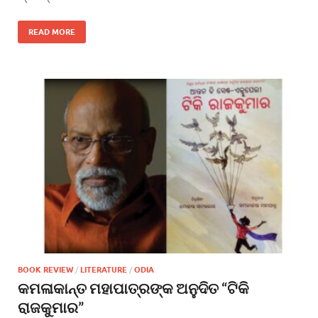
READ MORE
BOOK REVIEW
/
LITERATURE
/
ODIA
କମଳାକାନ୍ତ ମହାପାତ୍ରଙ୍କ ଅନୁଦିତ “ଟିକି
ରାଜକୁମାର”