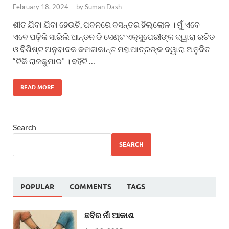
February 18, 2024
-
by
Suman Dash
ଶୀତ ଯିବା ଯିବା ହେଉଚି, ପବନରେ ବସନ୍ତର ହିଲ୍ଲୋଳ । ମୁଁ ଏବେ
ଏବେ ପଢ଼ିକି ସାରିଲି ଆନ୍ତନ ଡି ସେଣ୍ଟ ଏକ୍ସୁପେରୀଙ୍କ ଦ୍ୱାରା ରଚିତ
ଓ ବିଶିଷ୍ଟ ଅନୁବାଦକ କମଳାକାନ୍ତ ମହାପାତ୍ରଙ୍କ ଦ୍ୱାରା ଅନୁଦିତ
“ଟିକି ରାଜକୁମାର” । ବହିଟି …
READ MORE
Search
SEARCH
POPULAR
COMMENTS
TAGS
ଛବିର ନାଁ ଆକାଶ