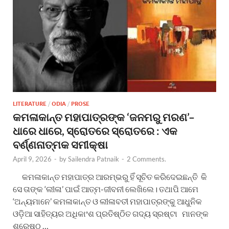
LITERATURE
/
ODIA
/
PROSE
କମଳାକାନ୍ତ ମହାପାତ୍ରଙ୍କ ‘ଜନମରୁ ମରଣ’–
ଧାରେ ଧାରେ, ସ୍ରୋତରେ ସ୍ରୋତରେ : ଏକ
ବର୍ଣ୍ଣନାତ୍ମକ ସମୀକ୍ଷା
April 9, 2026
-
by
Sailendra Patnaik
-
2 Comments.
କମଳାକାନ୍ତ ମହାପାତ୍ର ଆରମ୍ଭରୁ ହିଁ ସୂଚିତ କରିଦେଇଛନ୍ତି କି
ସେ ତାଙ୍କ ‘ଲୀଳା’ ପାଇଁ ଆତ୍ମ-ଜୀବନୀ ଲେଖିଲେ। ତଥାପି ଆମେ
‘ଅନ୍ୟମାନେ’ କମଳାକାନ୍ତ ଓ ଲୀଳାବତୀ ମହାପାତ୍ରଙ୍କୁ ଆଧୁନିକ
ଓଡ଼ିଆ ସାହିତ୍ୟର ଅଧିକାଂଶ ପ୍ରତିଷ୍ଠିତ ଗଦ୍ୟ ସ୍ରଷ୍ଟା ମାନଙ୍କ
ଶ୍ରେଷ୍ଠ …