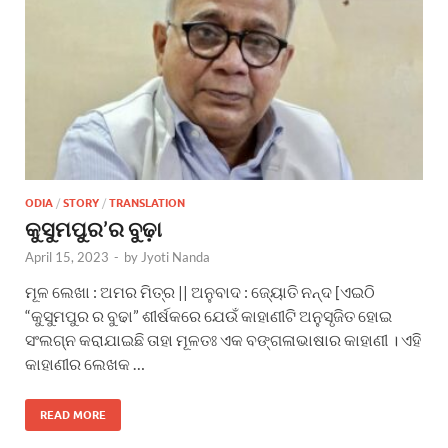
ODIA
/
STORY
/
TRANSLATION
କୁସୁମପୁର’ର ବୁଢ଼ା
April 15, 2023
-
by
Jyoti Nanda
ମୂଳ ଲେଖା : ଅମର ମିତ୍ର || ଅନୁବାଦ : ଜ୍ୟୋତି ନନ୍ଦ [ଏଇଠି
“କୁସୁମପୁର ର ବୁଢା” ଶୀର୍ଷକରେ ଯେଉଁ କାହାଣୀଟି ଅନୁସୃଜିତ ହୋଇ
ସଂଲଗ୍ନ କରାଯାଇଛି ତାହା ମୂଳତଃ ଏକ ବଙ୍ଗଳାଭାଷାର କାହାଣୀ । ଏହି
କାହାଣୀର ଲେଖକ …
READ MORE