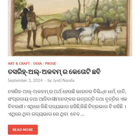
ART & CRAFT
/
ODIA
/
PROSE
ତସରିହ୍-ଅଲ୍-ଅକବମ୍ ର କେତୋଟି ଛବି
September 3, 2024
-
by
Jyoti Nanda
ତସରିହ-ଅଲ୍-ଅକବମ୍ ର ଅର୍ଥ ହେଉଛି ଭାରତର ବିଭିନ୍ନ ଧର୍ମ, ଜାତି,
ସଂପ୍ରଦାୟ ତଥା ଆଦିବାସୀମାନଙ୍କର ଉତ୍ପତ୍ତି ତଥା ବୃତ୍ତିର ଏକ
ବିବରଣୀ। ଏଥିରେ କିଛି ଗଦ୍ୟଭାଗ ରହିଛି,କିଛି ଚିତ୍ରଭାଗ ବି ରହିଛି ।
ଏଥିରେ ଥିବା ଗଦ୍ୟଭାଗ ରେ ଥିବା ବେଦ …
READ MORE