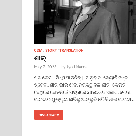
ODIA
/
STORY
/
TRANSLATION
ଶାଲ୍
May 7, 2023
-
by
Jyoti Nanda
ମୂଳ ଲେଖା: ସିନ୍ଥିଆ ଓଜିକ୍ || ଅନୁବାଦ: ଜ୍ୟୋତି ନନ୍ଦ
ଷ୍ଟେଲା, ଶୀତ, ଭାରି ଶୀତ, ନରକଠୁ ବଳି ଶୀତ। କେମିତି
ସେଥିରେ ସେ ତିନିହେଁ ରାସ୍ତାରେ ଯାଉଛନ୍ତି ଏକାଠି, ରୋଜା
ମାଗଦାର ଫୁଙ୍ଗୁଳା ଛାତିକୁ ଆଙ୍କୁଡି ଧରିଛି ଆଉ ମାଗଦା …
READ MORE