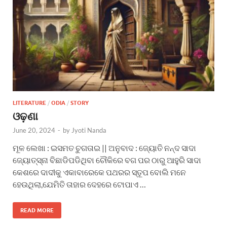
LITERATURE
/
ODIA
/
STORY
ଓଢ଼ଣା
June 20, 2024
-
by
Jyoti Nanda
ମୂଳ ଲେଖା : ଇସମତ ଚୁଗତାଇ || ଅନୁବାଦ : ଜ୍ୟୋତି ନନ୍ଦ ସାଦା
ଜ୍ୟୋତ୍ସ୍ନା ବିଛାଡିପଡିଥିବା ଚୌକିରେ ବଗ ପର ଠାରୁ ଆହୁରି ସାଦା
କେଶରେ ଦାଦୀକୁ ଏକାବାରେକେ ପଥରର ସ୍ତୂପ ବୋଲି ମନେ
ହେଉଥିଲା,ଯେମିତି ତାହାର ଦେହରେ ଟୋପାଏ …
READ MORE