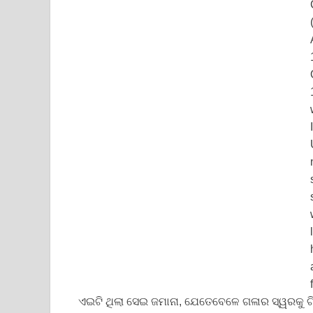
ଏଇଟି ଥିଲା ସେଇ ଜମାନା, ଯେତେବେଳେ ଗଳାର ସ୍ୱରକୁ ଟି