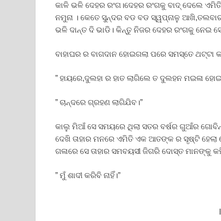
କାଳି ଭଳି ଦେହର ରଂଗ।ଦେହର ରଂଗକୁ ବାଦ୍ ଦେଲେ ଏମିତି କ
ନମୁନା । କେତେ ସୁନ୍ଦର ବଡ ବଡ ସ୍ୱପ୍ନାଳୁ ଆଖି,ତଲବାର
ଭଳି ଦାନ୍ତ ଦି ଭାଡି। କିନ୍ତୁ ନିଜର ଦେହର ରଂଗକୁ ନେଇ ସ
ବାହାଘର ର ବାଗଦାନ ହୋଇଗଲା ପରେ ସମସ୍ତେ ଥଟ୍ଟା କର
” ହାୟରେ,ଦୁଲହା ର ହାତ ଲାଗିଲେ ତ ଦୁଲହନ ମଇଳା ହୋଇ
” ଚାନ୍ଦରେ ଗ୍ରହଣ ଲାଗିଯିବ।”
କାଲୁ ମିଆଁ ସେ ସମୟରେ ଥିଲା ସତର ବର୍ଷର ଗୁଆଁର ଗୋବି
ଦେଖି ତାହାର ମନରେ ଏମିତି ଏକ ଆତଙ୍କ ର ସୃଷ୍ଟି ହେଲା 
ଗଳାରେ ସେ ତାହାର ସମବୟସୀ ଜିଗରି ଦୋସ୍ତ ମାନଙ୍କୁ କହି
” ମୁଁ ଶାଦୀ କରିବି ନାହିଁ।”