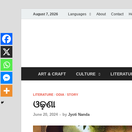
August 7, 2026
Languages
About
Contact
H
ART & CRAFT
CULTURE
LITERATU
LITERATURE
/
ODIA
/
STORY
ଓଢ଼ଣା
June 20, 2024
-
by
Jyoti Nanda