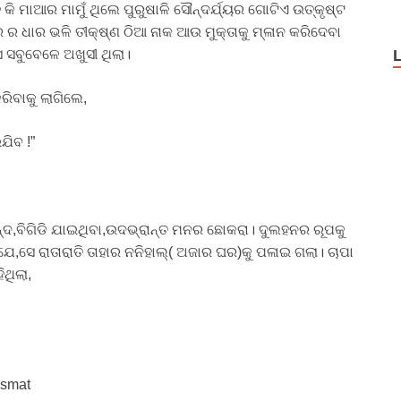
ି ମାଆର ମାମୁଁ ଥିଲେ ପୁରୁଷାଳି ସୌନ୍ଦର୍ଯ୍ୟର ଗୋଟିଏ ଉତ୍କୃଷ୍ଟ
 ର ଧାର ଭଳି ତୀକ୍ଷ୍ଣ ଠିଆ ନାକ ଆଉ ମୁକ୍ତାକୁ ମ୍ଳାନ କରିଦେବା
େ ସବୁବେଳେ ଅଖୁସୀ ଥିଲା।
ିବାକୁ ଲାଗିଲେ,
ଯିବ !”
ନ୍ଦ,ବିଗିଡି ଯାଇଥିବା,ଉଦଭ୍ରାନ୍ତ ମନର ଛୋକରା। ଦୁଲହନର ରୂପକୁ
ଯେ,ସେ ରାତାରାତି ତାହାର ନନିହାଲ୍( ଅଜାର ଘର)କୁ ପଳାଇ ଗଲା। ଚାପା
ଥିଲା,
Ismat