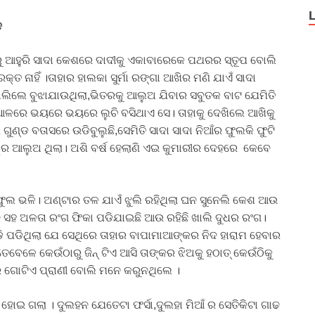
ଦ
ାରୁ ଆହୁରି ସାଦା କେଶରେ ଦାଦୀକୁ ଏକାବାରେକେ ପଥରର ସ୍ତୂପ ବୋଲି
 ନାହିଁ ।ତାହାର ହାଲକା ସୁର୍ମା ରଙ୍ଗା ଆଖିର ମଣି ଯାଏଁ ସାଦା
ିଲେ ବୁଝାଯାଉଥିଲା,ଭିତରକୁ ଆଲୁଅ ଯିବାର ସବୁତକ ବାଟ ଯେମିତି
ଆଳରେ ଭୟରେ ଭୟରେ ଲୁଚି ବସିଥାଏ ସେ। ତାହାକୁ ଦେଖିଲେ ଆଖିକୁ
ୁଣ୍ଡ ବତାସରେ ଉଡିବୁଲୁଛି,ସେମିତି ସାଦା ସାଦା ନିଆଁର ଫୁଲକି ଫୁଟି
୍ୱର ଆଲୁଅ ଥିଲା। ଅଶି ବର୍ଷ ହେଲାଣି ଏଇ କୁମାରୀର ଦେହରେ କେବେ
ଲ ଭଳି। ଅଣ୍ଟାର ତଳ ଯାଏଁ ଝୁଲି ରହିଥିଲା ଘନ ସୁନେଲି କେଶ ଆଉ
 ସହ ଅଳତା ରଂଗ ଫିକା ପଡିଯାଇଛି ଆଉ ରହିଛି ଖାଲି ଦୁଧର ରଂଗ।
ଡି ପଡିଥିଲା ଯେ ସେଥିରେ ତାହାର ବାପାମାଆଙ୍କର ନିଦ ହାରାମ ହେବାର
ବେଳେ କେଉଁଠାରୁ ଜିନ୍ ଟିଏ ଆସି ତାଙ୍କର ଝିଅକୁ ହଠାତ୍ କେଉଁଠିକୁ
 ଗୋଟିଏ ପ୍ରାଣୀ ବୋଲି ମନେ କରୁନଥିଲେ ।
 ହୋଇ ଗଲା । ଦୁଲହନ ଯେତେଟା ଫର୍ସା,ଦୁଲହା ମିଆଁ ର ସେତିକିଟା ଗାଢ