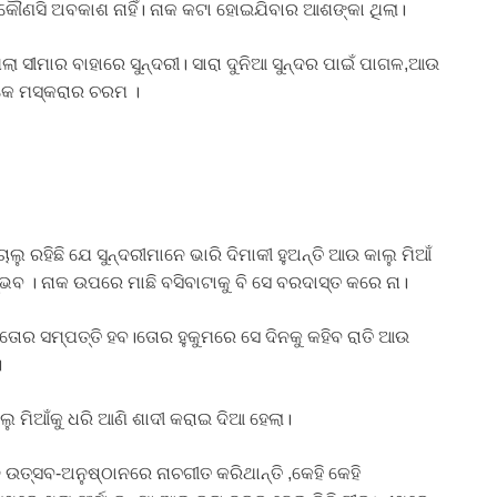
ୌଣସି ଅବକାଶ ନାହିଁ। ନାକ କଟା ହୋଇଯିବାର ଆଶଙ୍କା ଥିଲା।
ା ସୀମାର ବାହାରେ ସୁନ୍ଦରୀ। ସାରା ଦୁନିଆ ସୁନ୍ଦର ପାଇଁ ପାଗଳ,ଆଉ
େକେ ମସ୍କରାର ଚରମ ।
ଲୁ ରହିଛି ଯେ ସୁନ୍ଦରୀମାନେ ଭାରି ଦିମାକୀ ହୁଅନ୍ତି ଆଉ କାଲୁ ମିଆଁ
ଭବ । ନାକ ଉପରେ ମାଛି ବସିବାଟାକୁ ବି ସେ ବରଦାସ୍ତ କରେ ନା।
ତୋର ସମ୍ପତ୍ତି ହବ।ତୋର ହୁକୁମରେ ସେ ଦିନକୁ କହିବ ରାତି ଆଉ
।
ଲୁ ମିଆଁକୁ ଧରି ଆଣି ଶାଦୀ କରାଇ ଦିଆ ହେଲା।
ଉତ୍ସବ-ଅନୁଷ୍ଠାନରେ ନାଚଗୀତ କରିଥାନ୍ତି ,କେହି କେହି