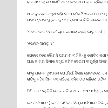
ବାଗଦାନ ହୋଇ ଯାଇଛି ମାନେ ସେଇଟା ଆଉ ଭାଙ୍ଗିବାର କ
ଆଉ ଦୁଲହନ ର ଖୁଣ କହିଲେ ବା କ’ଣ ? ଏଇଟା ଯେ ସେ ଥିଲ
ତାହାର ଦୁଲହା ସୁନ୍ଦର କୁ ନାରାଜ,ଇଏ ଯେମିତି ଏକେବାର
“ତାହାର ଭାରି ଦିମାକ” ଚାପା ଗଳାରେ କହିଲା କାଲୁ ମିଆଁ ।
“କେମିତି ଜାଣିଲୁ ?”
ଯେତେବେଳେ କୌଣସି ପ୍ରମାଣ ନାହିଁ କିନ୍ତୁ ଗୋଟିଏ କଥା ଚା
ଆଉ କାହାର ଦିମାକ ସହ୍ୟ କରିବ ସେଇଟା ସଂପୂର୍ଣ୍ଣ ଅସମ୍
ତା’କୁ ଅନେକ ବୁଝାଗଲା ଯେ ,ମିଆଁ ନିକାହ ହୋଇଗଲେ ସେ 
ରାତିକୁ କହିବ ଦିନ। ବସ୍ କହିଲେ ବସିବ,ଉଠ୍ କହିଲେ ଉଠିବ 
ପିଠିରେ ବେଶ୍ କିଛି ଜୋତା ପଡିଲା ଆଉ ଶେଷ ପର୍ଯ୍ୟନ୍ତ କା
ଡୋମଣୀମାନେ ( ଡୋମ ଜାତିର ମହିଳା,ଯେଉଁମାନେ ବିଭିନ୍ନ 