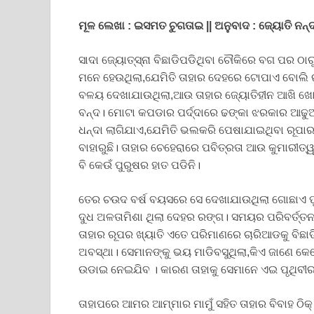
ମୂଳ
ଲେଖା
:
ଇସମତ
ଚୁଗତାଇ
||
ଅନୁବାଦ
:
ଜ୍ୟୋତି
ନନ୍
ସାଦା ଜ୍ୟୋତ୍ସ୍ନା ବିଛାଡିପଡିଥିବା ଚୌକିରେ ବଗ ପର ଠ
ମନେ ହେଉଥିଲା,ଯେମିତି ତାହାର ଦେହରେ ଟୋପାଏ ବୋଲି ରକ୍ତ
ବଳୟ ଦେଖାଯାଉଥିଲା,ଆଉ ତାହାର ଜ୍ୟୋତିହୀନ ଆଖି ଖୋଲ
ବନ୍ଦ। ମୋଟା କପଡାର ପର୍ଦ୍ଦାରେ ଢଙ୍କା ଝରକାର ଆଢୁ
ଧନ୍ଦା ଲାଗିଯାଏ,ଯେମିତି ଭଲକରି ପେଷାଯାଇଥିବା ରୂପାର ଗ
ବାହାରୁଛି। ତାହାର ଚେହେରାରେ ପବିତ୍ରତା ଆଉ କୁମାରୀତ
ବି କେଉଁ ପୁରୁଷର ହାତ ପଡିନି।
ତେର ଚଉଦ ବର୍ଷ ବୟସରେ ସେ ଦେଖାଯାଉଥିଲା ଗୋଛାଏ ଫୁ
ଦୁଧ ଅଳତାମିଶା ଥିଲା ଦେହର ରଙ୍ଗ। ସମୟର ପରିବର୍ତ୍ତନ
ତାହାର ରୂପର ଖ୍ୟାତି ଏତେ ପରିମାଣରେ ଚାରିଆଡକୁ ବିଛା
ଅବସ୍ଥା। ସେମାନଙ୍କୁ ଭୟ ମାଡିବସୁଥିଲା,କିଏ ଜାଣେ କେତେ
ଉଡାଇ ନେଇଯିବ । କାରଣ ତାହାକୁ ସେମାନେ ଏଇ ପୃଥିବୀର
ତାହାପରେ ଆମର ଆମ୍ମାର ମାମୁଁ ସହିତ ତାହାର ବିବାହ ଠିକ୍