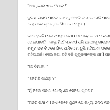
“ଆଛା,ତୋର ଏତେ ଦିମାକ୍ !”
ଦୁଲହା ତାହାର ପାଦର ଜୋତାକୁ ଖୋଲି କାଖରେ ଜାକି ପଛ
,ତାହାପରେ ଟ୍ରେନ୍ ରେ ସିଧା ଯୋଧପୁର ।
ଇଏ ହେଉଛି ସେଇ ସମୟର କଥା ଯେତେବେଳେ ଏତେ ତଲାକଫ
ହୋଇଯାଇଛି । କାଲୁ ମିଆଁ ସାତବର୍ଷ ଧରି ଘରଠାରୁ ଗା
ଶଶୁର ଘର ଭିତରେ ଯିବା ଆସିବାରେ ଝୁଲି ରହିଥାଏ। ଘରର
ରହିଯାଇଛି। ସେଇ କଥା ବଢି ବଢି ପୁରୁଷମାନଙ୍କ ଯାଏଁ ଯାଇ
“ସେ ଦିମାକୀ !”
” କେମିତି ଜାଣିଲୁ ?”
“ମୁଁ କହିଲି ଓଢଣା ଖୋଲ୍ ,ସେ ସେକଥା ଶୁଣିନି !”
“ଅଜବ କଥା ତ ! କିଏ କେବେ ଶୁଣିଛି ଯେ,କନ୍ୟା ନିଜର ଓ