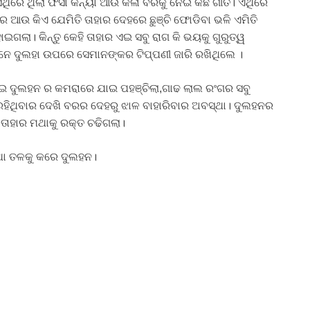
ସେଥିରେ ଥିଲା ଫର୍ସା କନ୍ୟା ଆଉ କଳା ବରକୁ ନେଇ କିଛି ଗୀତ। ଏଥିରେ
 ଆଉ କିଏ ଯେମିତି ତାହାର ଦେହରେ ଛୁଞ୍ଚି ଫୋଡିବା ଭଳି ଏମିତି
ଇଗଲା। କିନ୍ତୁ କେହି ତାହାର ଏଇ ସବୁ ରାଗ କି ଭୟକୁ ଗୁରୁତ୍ୱ
ମାନେ ଦୁଲହା ଉପରେ ସେମାନଙ୍କର ଟିପ୍ପଣୀ ଜାରି ରଖିଥିଲେ ।
ଇ ଦୁଲହନ ର କମରାରେ ଯାଇ ପହଞ୍ଚିଲା,ଗାଢ ଲାଲ ରଂଗର ସବୁ
ରହିଥିବାର ଦେଖି ବରର ଦେହରୁ ଝାଳ ବାହାରିବାର ଅବସ୍ଥା। ଦୁଲହନର
ତାହାର ମଥାକୁ ରକ୍ତ ଚଢିଗଲା।
ଥା ତଳକୁ କରେ ଦୁଲହନ।