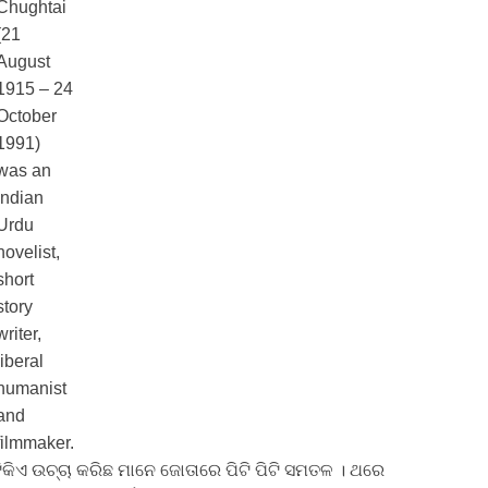
Chughtai
(21
August
1915 – 24
October
1991)
was an
Indian
Urdu
novelist,
short
story
writer,
liberal
humanist
and
filmmaker.
କିଏ ଉଚ୍ଚା କରିଛ ମାନେ ଜୋତାରେ ପିଟି ପିଟି ସମତଳ । ଥରେ