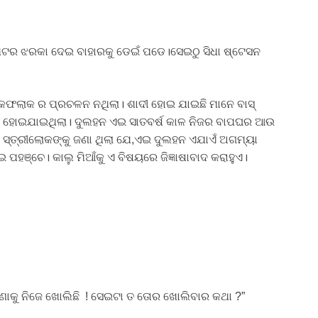
ପଟର ଝରକା ଦେଇ ବାହାରକୁ ଡେଇଁ ପଡେ।ସେଇଠୁ ସିଧା ଷ୍ଟେସନ
ଲାକ ର ପ୍ରଚଳନ ନଥିଲା। ଶାଦୀ ହୋଇ ଯାଇଛି ମାନେ ବାସ୍
ୟେବ ହୋଇଯାଇଥିଲା। ଦୁଲହନ ଏଇ ସାତବର୍ଷ କାଳ ନିଜର ବାପଘର ଆଉ
 ସ୍ତ୍ରୀଲୋକଙ୍କୁ ଜଣା ଥିଲା ଯେ,ଏଇ ଦୁଲହନ ଏଯାଏଁ ଅଗମ୍ୟା
 ପହଞ୍ଚେ। କାଲୁ ମିଆଁକୁ ଏ ବିଷୟରେ ଜିଜ୍ଞାଷାବାଦ କରାହୁଏ।
ଢଣାକୁ ନିଜେ ଖୋଲିଛି ! ସେଇଟା ତ ତୋର ଖୋଲିବାର କଥା ?”