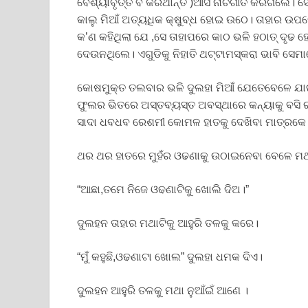
ବେଶ୍ୟାବୃତ୍ତି ବି କରିଥାନ୍ତି )ଆସି ନାଚଗୀତ କରିଗଲେ। 
କାଲୁ ମିଆଁ ଅତ୍ୟଧିକ କ୍ଷୁବ୍ଧ ହୋଇ ଉଠେ। ତାହାର ଉପରେ
କ’ଣ କହିଥିଲା ଯେ ,ସେ ତାହାପରେ କାଠ ଭଳି ହଠାତ୍ ଦୃଢ ହୋ
ଦେଉନଥିଲେ। ଏଗୁଡିକୁ ନିହାତି ଥଟ୍ଟାମସ୍କରା ଭାବି ସେ
କୋଷମୁକ୍ତ ତଲବାର ଭଳି ଦୁଲହା ମିଆଁ ଯେତେବେଳେ ଯା
ଫୁଲର ଭିତରେ ଅସ୍ତବ୍ୟସ୍ତ ଅବସ୍ଥାରେ କନ୍ୟାକୁ ବସି 
ସାଦା ଧବଧବ ରେଶମୀ କୋମଳ ହାତକୁ ଦେଖିବା ମାତ୍ରକେ 
ଥର ଥର ହାତରେ ମୁହଁର ଓଢଣାକୁ ଉଠାଇନେବା ବେଳେ ମ
“ଆଛା,ତମେ ନିଜେ ଓଢଣାଟିକୁ ଖୋଲି ଦିଅ।”
ଦୁଲହନ ତାହାର ମଥାଟିକୁ ଆହୁରି ତଳକୁ କରେ।
“ମୁଁ କହୁଛି,ଓଢଣାଟା ଖୋଲ” ଦୁଲହା ଧମକ ଦିଏ।
ଦୁଲହନ ଆହୁରି ତଳକୁ ମଥା ନୁଆଁଇଁ ଆଣେ ।