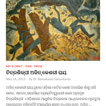
ART & CRAFT
/
ODIA
/
PROSE
ଚିତ୍ରଶିଳ୍ପୀ ଅଜିତ୍ କେଶରୀ ରାୟ
May 16, 2023
-
by
Dr. Ramakanta Samantaray
ଅଜିତ୍ କେଶରୀ ରାୟ ଥିଲେ ଓଡ଼ିଶା ମାଟିର ଶେଷ ଅମାୟିକ ଶିଶୁ ପରି
ସରଳ, ଏକଦମ୍ ସାଧାସିଧା ବ୍ୟକ୍ତିତ୍ୱଧାରୀ ଜଣେ ପ୍ରମୂଖ
ଚିତ୍ରଶିଳ୍ପୀ । ଓଡ଼ିଶାରେ ଆଧୁନିକ ଚିତ୍ରକଳା ଆନ୍ଦୋଳନର ମୂଳଦୁଆ
ପକାଇଥିବା ତ୍ରିମୂର୍ତ୍ତି (ଆଚାର୍ଯ୍ୟ ଶରତ ଚନ୍ଦ୍ର ଦେବ, ଅଜିତ୍ …