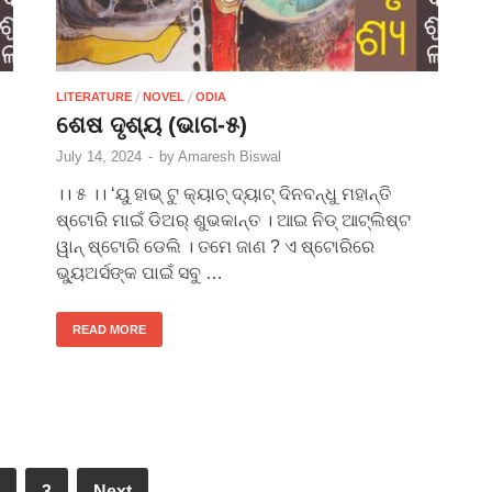
/
/
LITERATURE
NOVEL
ODIA
ଶେଷ ଦୃଶ୍ୟ (ଭାଗ-୫)
July 14, 2024
-
by
Amaresh Biswal
।। ୫ ।। ‘ୟୁ ହାଭ୍ ଟୁ କ୍ୟାଚ୍ ଦ୍ୟାଟ୍ ଦିନବନ୍ଧୁ ମହାନ୍ତି
ଷ୍ଟୋରି ମାଇଁ ଡିଅର୍ ଶୁଭକାନ୍ତ । ଆଇ ନିଡ୍ ଆଟ୍‌ଲିଷ୍ଟ
ୱାନ୍ ଷ୍ଟୋରି ଡେଲି । ତମେ ଜାଣ ? ଏ ଷ୍ଟୋରିରେ
ଭ୍ୟୁଅର୍ସଙ୍କ ପାଇଁ ସବୁ …
READ MORE
3
Next