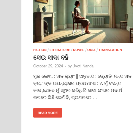
/
/
/
/
FICTION
LITERATURE
NOVEL
ODIA
TRANSLATION
ସେଇ ସାଦା ବହି
October 29, 2024
-
by
Jyoti Nanda
ମୂଳ ଲେଖା : ହାନ କ୍ୟାଂ || ଅନୁବାଦ : ଜ୍ୟୋତି ନନ୍ଦ ହାନ
କ୍ୟାଂ ଙ୍କ ଉପନ୍ୟାସର ପ୍ରଥମାଂଶ : ୧. ମୁଁ ବସନ୍ତ
କାଳ,ଯେବେ ମୁଁ ସ୍ଥିର କରିଥିଲି ସାଦା ରଂଗର ପଦାର୍ଥ
ଉପରେ କିଛି ଲେଖିବି, ପ୍ରଥମରେ …
READ MORE