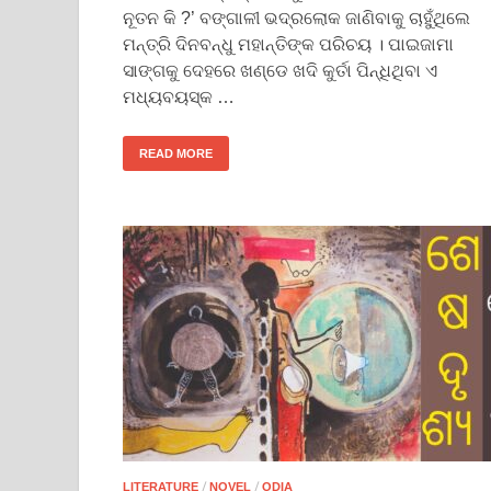
ନୂତନ କି ?’ ବଙ୍ଗାଳୀ ଭଦ୍ରଲୋକ ଜାଣିବାକୁ ଚାହୁଁଥିଲେ
ମନ୍ତ୍ରି ଦିନବନ୍ଧୁ ମହାନ୍ତିଙ୍କ ପରିଚୟ । ପାଇଜାମା
ସାଙ୍ଗକୁ ଦେହରେ ଖଣ୍ଡେ ଖଦି କୁର୍ତା ପିନ୍ଧିଥିବା ଏ
ମଧ୍ୟବୟସ୍କ …
READ MORE
/
/
LITERATURE
NOVEL
ODIA