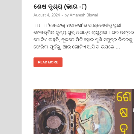
ଶେଷ ଦୃଶ୍ୟ (ଭାଗ -୮)
August 4, 2024
-
by
Amaresh Biswal
।। ୮ ।। ‘ହୋଟେଲ୍ ମଦାଳସା’ର ବାଲ୍‌କୋନୀରୁ ପୁରୀ
ବେଳାଭୂମିର ଦୃଶ୍ୟ ଖୁବ୍ ଅଶାନ୍ତ ଲାଗୁଥିଲା । ଘର ଉଚ୍ଚର
ଗୋଟିଏ ଲହଡି, କୂଳରେ ପିଟି ହୋଇ ପୁଣି ସମୁଦ୍ର ଭିତରକୁ
ଫେରିବା ପୂର୍ବରୁ, ଆଉ ଗୋଟିଏ ଆସି ତା ଉପରେ …
READ MORE