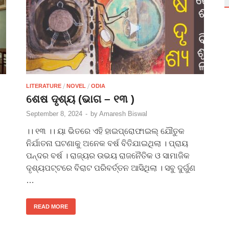
/
/
LITERATURE
NOVEL
ODIA
ଶେଷ ଦୃଶ୍ୟ (ଭାଗ – ୧୩ )
September 8, 2024
-
by
Amaresh Biswal
।। ୧୩ ।। ୟା ଭିତରେ ଏହି ହାଇପ୍ରୋଫାଇଲ୍ ଯୌତୁକ
ନିର୍ଯାତନା ଘଟଣାକୁ ଅନେକ ବର୍ଷ ବିତିଯାଇଥିଲା । ପ୍ରାୟ
ପନ୍ଦର ବର୍ଷ । ରାଜ୍ୟର ଉଭୟ ରାଜନୈତିକ ଓ ସାମାଜିକ
ଦୃଶ୍ୟପଟ୍ଟରେ ବିରାଟ ପରିବର୍ତ୍ତନ ଆସିଥିଲା । ସବୁ ଦୁର୍ଗୁଣ
…
READ MORE