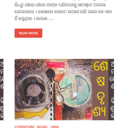
କିନ୍ତୁ ଧୀରେ ଧୀରେ ତାଙ୍କ ପରିବାରରୁ ସମସ୍ତେ ଅଲଗା
ହୋଇଗଲେ । ଶେଷରେ ଗୋଟେ ଉଆସ ପରି ଘରେ ସେ ଏକା
ହିଁ ରହୁଥିଲା । କାରଣ …
READ MORE
/
/
LITERATURE
NOVEL
ODIA