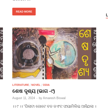
READ MORE
/
/
LITERATURE
NOVEL
ODIA
ଶେଷ ଦୃଶ୍ୟ (ଭାଗ -୯)
August 11, 2024
-
by
Amaresh Biswal
।। ୯ ।। ‘ପିଲାଟା ଗୋଟେ ବଡ ଜଏଂଟ୍ ଫ୍ୟାମିଲିରୁ ଆସିଥିଲା ।