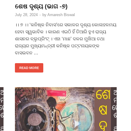
ଶେଷ ଦୃଶ୍ୟ (ଭାଗ -୭)
July 28, 2024
-
by
Amaresh Biswal
।। ୭ ।। ‘କନିଷ୍କ ନିବାସ’ରେ ସକାଳର ଦୃଶ୍ୟ କୋଳାହଳମୟ
ହେବା ସ୍ୱଭାବିକ । କାରଣ ଏଇଠି ହିଁ ତିଆରି ହୁଏ ରାଜ୍ୟ
ଶାସନର ବ୍ଲୁପ୍ରିଂଟ୍ । ଏହା ‘ମାଛ’ ଦଳର ମୁଖିଆ ତଥା
ରାଜ୍ୟର ମୁଖ୍ୟମନ୍ତ୍ରୀ କନିଷ୍କ ପଟ୍ଟନାୟକଙ୍କ
ବାସଭବନ …
READ MORE