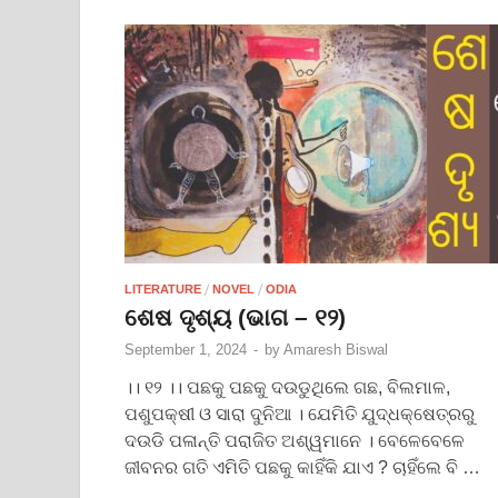
/
/
LITERATURE
NOVEL
ODIA
ଶେଷ ଦୃଶ୍ୟ (ଭାଗ – ୧୨)
September 1, 2024
-
by
Amaresh Biswal
।। ୧୨ ।। ପଛକୁ ପଛକୁ ଦଉଡୁଥିଲେ ଗଛ, ବିଲମାଳ,
ପଶୁପକ୍ଷୀ ଓ ସାରା ଦୁନିଆ । ଯେମିତି ଯୁଦ୍ଧକ୍ଷେତ୍ରରୁ
ଦଉଡି ପଳାନ୍ତି ପରାଜିତ ଅଶ୍ୱମାନେ । ବେଳେବେଳେ
ଜୀବନର ଗତି ଏମିତି ପଛକୁ କାହିଁକି ଯାଏ ? ଚାହିଁଲେ ବି …