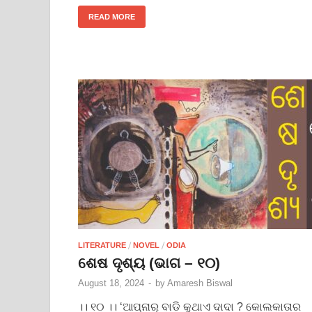
READ MORE
/
/
LITERATURE
NOVEL
ODIA
ଶେଷ ଦୃଶ୍ୟ (ଭାଗ – ୧୦)
August 18, 2024
-
by
Amaresh Biswal
।। ୧୦ ।। ‘ଆପ୍‌ନାର୍ ବାଡି କୁଥାଏ ଦାଦା ? କୋଲକାତାର