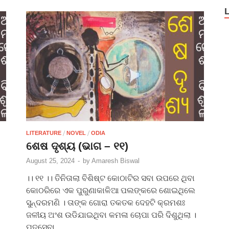
/
/
LITERATURE
NOVEL
ODIA
ଶେଷ ଦୃଶ୍ୟ (ଭାଗ – ୧୧)
August 25, 2024
-
by
Amaresh Biswal
।। ୧୧ ।। ତିନିତାଲା ବିଶିଷ୍ଟ କୋଠାଟିର ସବା ଉପରେ ଥିବା
କୋଠରିରେ ଏକ ପୁରୁଣାକାଳିଆ ପଲଙ୍କରେ ଶୋଇଥିଲେ
ସୁନ୍ଦରମଣି । ତାଙ୍କ ଗୋରା ତକତକ ଦେହଟି କ୍ରମଶଃ
ଜଳୀୟ ଅଂଶ ଉଡିଯାଇଥିବା କମଳା ଚୋପା ପରି ଦିଶୁଥିଲା ।
ପଦସେବା …