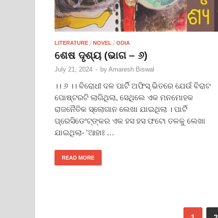
/
/
LITERATURE
NOVEL
ODIA
ଶେଷ ଦୃଶ୍ୟ (ଭାଗ – ୬)
July 21, 2024
-
by
Amaresh Biswal
।। ୬ ।। ବିରୋଧୀ ଦଳ ପାର୍ଟି ଅଫିସ୍ ଭିତରେ ଯେଉଁ ବିରାଟ
ପୋଷ୍ଟରଟି ଲାଗିଥିଲା, ସେଥିଲେ ଏକ ମନମୋହକ
ରାଜନୈତିକ ସ୍ଲୋଗାନ ଲେଖା ଯାଇଥିଲା । ପାର୍ଟି
ପ୍ରେସିଡେଂଟ୍‌ଙ୍କର ଏକ ହସ ହସ ଫଟୋ ତଳକୁ ଲେଖା
ଯାଇଥିଲା- ‘ଆହାଃ …
READ MORE
1
2