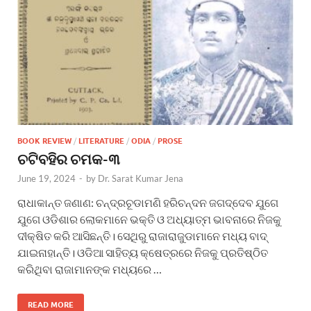
BOOK REVIEW
/
LITERATURE
/
ODIA
/
PROSE
ଚଟିବହିର ଚମକ-୩
June 19, 2024
-
by
Dr. Sarat Kumar Jena
ରାଧାକାନ୍ତ ଜଣାଣ: ଚନ୍ଦ୍ରଚୂଡାମଣି ହରିଚନ୍ଦନ ଜଗଦ୍ଦେବ ଯୁଗେ
ଯୁଗେ ଓଡିଶାର ଲୋକମାନେ ଭକ୍ତି ଓ ଅଧ୍ୟାତ୍ମ ଭାବନାରେ ନିଜକୁ
ଦୀକ୍ଷିତ କରି ଆସିଛନ୍ତି। ସେଥିରୁ ରାଜାରାଜୁଡାମାନେ ମଧ୍ୟ ବାଦ୍
ଯାଇନାହାନ୍ତି। ଓଡିଆ ସାହିତ୍ୟ କ୍ଷେତ୍ରରେ ନିଜକୁ ପ୍ରତିଷ୍ଠିତ
କରିଥିବା ରାଜାମାନଙ୍କ ମଧ୍ୟରେ …
READ MORE