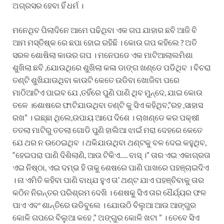
ଅଗ୍ରସର ହେବା ହିଁ ଧର୍ମ ।
ମନେଥିବ ପିଲାଦିନେ ଆମେ ପଢିଥିବା ଏକ ଗପ ଯାହାର ଛବି ଆଜି ବି
ଆମ ମସ୍ତିଷ୍କ ରେ ଛପା ହୋଇ ରହିଛି । କୋଉ ଗପ କହିଲେ ? ଅତି
ସରଳ ଶୋଷିଲା କାଉର ଗପ । ମନେପଡେ ଏକ ମାଟିଆଲାଲମିଶା
ଶୁଖିଲା ଛବି ,ଯୋଉଥିରେ ଶୁଖିଲା କଳା ଡାଙ୍ଗ ଖଣ୍ଡେ ପଡିଥିବ । ବିଚରା
ତଣ୍ଟି ଶୁଖିଯାଉଥିବା କାଉଟି କେତେ ଉଡିବା ଖୋଜିବା ପରେ
ମାଠିଆଟିଏ ପାଇବ ଯେ ,ତହିଁରେ ପୁଣି ପାଣି ଥିବ ମୁନ୍ଦେ, ଯାଇ କୋଉ
ତଳେ ।ଶୋଷରେ ଫାଟିଯାଉଥିବା ତଣ୍ଟି କୁ ସିଏ କହିଥିବ,”ରହ ,ସାହାସ
ରଖ” । ଇଛ୍ଛା ଥିଲେ,ଉପାୟ ଆପେ ଦିଶେ । ଚାଖଣ୍ଡେ କର ପକ୍ଷୀ
ତତଲା ମାଟିରୁ ତତଲା ଗୋଡି ପୁଣି ହାଲିଆ ଝାଇଁ ମରା ଦେହରେ କେତେ
ଯେ ଥର ନ ଉଠେଇଥିବ । ଥକିଯାଉଥିବା ଥଣ୍ଟକୁ ବଳ ଦେଇ କହୁଥିବ,
“ହେଇପରା ପାଣି ଦିଶିଲାଣି, ଆଉ ଟିକିଏ…. ବାସ୍ ।” ତାର ଏଇ ଏକାଗ୍ରତା
ଏଇ ନିଷ୍ଠା, ଏଇ ଦମ୍ଭ ହି ତାକୁ ଶେଷରେ ପାଣି ପାଖରେ ପହଞ୍ଚାଇଦିଏ
। ନା ଏମିତି କହିବା ପାଣି ବାଧ୍ଯ ହୁଏ ତା’ ଥଣ୍ଟ ଯାଏ ପହଞ୍ଚିବାକୁ ତାର
କଠିନ ନିରନ୍ତର ପରିଶ୍ରମ ଦେଖି । ଶେଷକୁ ସିଏ ତାର ଧୈର୍ଯ୍ୟର ଫଳ
ପାଏ ଏବଂ ଶାନ୍ତିରେ ଉଡିବୁଲେ । ଯୋଉଠି ବିଲୁଆ ଆଉ ଆଙ୍ଗୁର
କୋଳି ଗପରେ ବିଲୁଆ କହେ ,” ଅଙ୍ଗୁର କୋଳି ଖଟା ” । ତେବେ ସିଏ