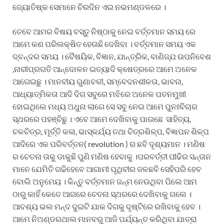
ଜ୍ୟୋତିଷ୍କ ସେମାନେ ଚିରଦିନ ଏଇ ନଭମଣ୍ଡଳରେ ।
ତେବେ ଆମର ବିଷୟ ବସ୍ତୁ ନିଷ୍ଠାକୁ ନେଇ ବର୍ତ୍ତମାନ ସମୟ ରେ
ଆମେ କଣ ପରିଲକ୍ଷିତ ହେଉଛି ଦେଖିବା । ବର୍ତ୍ତମାନ ସମୟ ଏକ
ଦ୍ବନ୍ଦର ସମୟ । ବୈଷୟିକ, ବିଜ୍ଞାନ, ଯାନ୍ତ୍ରିକ, ବାଣିଜ୍ଯ ଉପନିବେଶ
,ନାରୀପ୍ରଗତି ଆନ୍ଦୋଳନ ଇତ୍ୟାଦି କ୍ଷେତ୍ରରେ ଆମେ ଅନେକ
ଆଗେଇଛୁ । ମାନବୀୟ ଗୁଣାବଳୀ, ସମ୍ବେଦନଶୀଳତା, ଭାବନା,
ଆଧ୍ୟାତ୍ମିକତା ଆଦି ଦିଗ ସବୁରେ ମଝିରେ ଅନେକ ପତନମୁଖୀ
ହୋଇଥିଲେ ମଧ୍ୟ ଅଧୁନା ଲାଗେ ସେ ସବୁ ନେଇ ଆମେ ପୁନଃବିଚାର
ସ୍ଥରରେ ପହଞ୍ଚିଛୁ । ଏବେ ଆମେ ଦେଖିବାକୁ ପାଉଛେ ସାହିତ୍ୟ,
ଚଳଚିତ୍ର, ମୂର୍ତ୍ତି କଳା, ଭାସ୍କର୍ଯ୍ୟ ତଥା ଚିତ୍ରଶିଳ୍ପ, ବିଜ୍ଞାପନ ଶିଳ୍ପ
ଆଦିରେ ଏକ ପରିବର୍ତ୍ତନ( revolution ) ର ଛବି ଦୃଶ୍ୟମାନ । ମଣିଷ
ର ଚେତନା ତାକୁ ଡାକୁଛି ପୁଣି ମଣିଷ ହେବାକୁ ।ପରବର୍ତ୍ତୀ ପୀଢିର ସନ୍ତାନ
ମାନେ ଯେମିତି ଗଢିହେବେ ଆଗାମୀ ପୃଥିବୀର ଜଳଛବି ସେହିପରି ହେବ
ବୋଲି ଅନୁମେୟ । କିନ୍ତୁ ବର୍ତ୍ତମାନ ଜନ୍ମ ନେଉଥିବା ପିଲେ ଆମ
ଠାରୁ କାହିଁ କେତେ ଆଗରେ ଚେତନା ସ୍ଥରରେ ଦେଖିବାକୁ ଗଲେ ।
ଆବଶ୍ୟ ଭଲ ମନ୍ଦ ଦୁଇଟି ଯାକ ଦିଗକୁ ଦୃଷ୍ଟିରେ ରଖିବାକୁ ହେବ ।
ଆମେ ନିଅଣ୍ଡରଥାଲ ମାନବରୁ ଆଜି ପର୍ଯ୍ୟନ୍ତ କରିଥିବା ଯାତ୍ରା