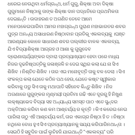
ଧରେଇ ନେଉଥିବା ଧର୍ମଗ୍ରନ୍ଥ, ଧର୍ମ ଗୁରୁ, ଶିକ୍ଷା ଅବା ଦିକ୍ଷା
ଗୁରୁମାନେ ନିଷ୍ଠାକୁ ତାଙ୍କ ଶିକ୍ଷା ଦାନ ପଦ୍ଧତିରେ ପ୍ରଥମିକତା
ଦେଇଛନ୍ତି । ଉଦାହରଣ ତ ଅଗଣିତ ତେବେ ଆମେ
ମନେପକେଇପାରିବା ଆମର ମହାଗ୍ରନ୍ଥ ପୁରାଣ ମହାଭାରତର ଶବର
ପୁତ୍ର ଅନନ୍ୟ ଅସାଧାରଣ ନିଷ୍ଠାବାନ ପ୍ରତିଭୂ ଏକଲବ୍ୟକୁ ।ଘଞ୍ଚ
ଆରଣ୍ୟକ କୋଳେ ସାଧାରଣ ଶବର ପଲ୍ଲୀର ବାଳକ ଏକଲବ୍ୟ,
ଯିଏ ବିଦ୍ୟାଶିକ୍ଷା ଆଗ୍ରହ ଓ ଆଶା କୁ ଗୁରୁଦେବ
ଦ୍ରୋଣାଚାର୍ଯ୍ୟଙ୍କର ଦ୍ବାରା ପ୍ରତ୍ୟାଖ୍ୟାତ ହେବା ପରେ ମଧ୍ୟ
ନିଜର ଦୃଢନିଷ୍ପତ୍ତିକୁ ଜଳାଞ୍ଜଳି ନ ଦେଇ ସ୍ଥିର କଲା ଯେ ନା ସିଏ
ଶିଖିବ । ନିଶ୍ଚିତ ଶିଖିବ । ତାର ଏଇ ମନୋବୃତ୍ତି ତାକୁ ବଳ ଦେଲା । ସିଏ
ସଂକଳ୍ପ କଲା ଯେତେ କଠିନ ପଥ ହେଉ, ଯେତେ କଷ୍ଟ ସ୍ୱୀକାର
କରିବାକୁ ପଡୁ ସିଏ ତାକୁ ମଥାପାତି ସହିନେବ କିନ୍ତୁ ଶିଖିବ । ନିଜ
ଅଗଣାରେ ଗୁରୁଙ୍କର ମୃଣ୍ମୟୀ ପ୍ରତିମା ଗଢି ଏତେ ଦୂରରୁ ହି ନିଖୁଣ
ଲକ୍ଷ୍ୟଭେଦ ବିଦ୍ୟା ସହ ଅନ୍ୟାନ୍ୟ ସମସ୍ତ ପାଠ ଏତେ ସୁନ୍ଦର
ଅକ୍ତିଆର କରିବା କଣ କମ ଆଶ୍ଚର୍ଯ୍ୟ ର କୃତ୍ତି । କିଏ କରେଇ ନେଇ
ପାରିଲା ତାଠୁ ଏହି ଆଶ୍ଚର୍ଯ୍ୟ କର୍ମ, ତାର ଏକାଗ୍ର ନିଷ୍ଠା ହି ତ । ନିଷ୍ଠା
ନଥିଲେ ବୋଧ ହୁଏ ସିଏ ପ୍ରତ୍ୟାଖ୍ୟାନକୁ ସଯ୍ୟ କରିପାରିନଥାନ୍ତା ।
ସେଇଠି ହି ସବୁଦିନ ପାଇଁ ଲୁଚିହଜି ଯାଇଥାନ୍ତି “ଏକଲବ୍ୟ” ପରି