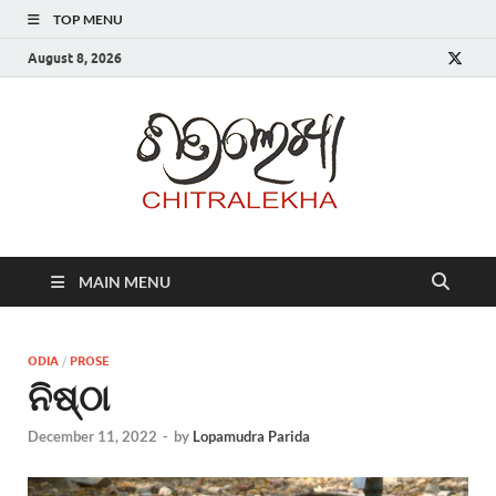
TOP MENU
August 8, 2026
Chitr
MAIN MENU
ODIA
/
PROSE
ନିଷ୍ଠା
December 11, 2022
-
by
Lopamudra Parida