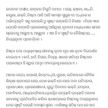
ଭଗବାନ ଅସୀମ, ତାଙ୍କର ବିଭୁତି ଅମାପ । ଦୟା, କ୍ଷମା, ଶାନ୍ତି,
କରୁଣା, ଭକ୍ତି, ନିଷ୍ଠା ଆଦି ଆଦି ସମସ୍ତ ସୁଗୁଣ ବା ଅନ୍ଧାର ର
ଅଭିବ୍ଯକ୍ତି ସବୁ ତାଙ୍କରି ଠୁ ସୃଷ୍ଟ ତାଙ୍କରି ଠି ବିଲୀନ । ବିଗତ ଜ୍ଞାନ
ଯେପରି ତାଙ୍କରି ପ୍ରେରଣାରୁ ଆସିଥିଲା, ନୂତନତା ମଧ୍ୟ ସେଇ ସମାନ
ସ୍ରୋତରୁ ଆସୁଥାଏ, ଆସୁଥିବ । ଏହା ହି ତ ସୃଷ୍ଟି ର ବୈଶିଷ୍ଟ୍ୟ …..
ନିତ୍ୟନୂତନ ପ୍ରବର୍ତ୍ତନ ।
ନିଷ୍ଠା ତଥା ଅଧ୍ୟବସାୟ ଜୀବନକୁ ନୂତନ ରୂପ ସହ ନୂତନ ଦିଗଦର୍ଶନ
ଦେଇଥାଏ । କର୍ମ, ଧର୍ମ, ବିଚାର, ବିଦ୍ୟା, ସାଧନା ସର୍ବତ୍ର ନିଷ୍ଠାର
ପରାକାଷ୍ଠା ହି ସ୍ଥିର ଅମୃତ ଫଳପ୍ରସୂ ହୋଇଥାଏ ।
ଆମର ଗଳ୍ପ, କାହାଣୀ, କିମ୍ବଦନ୍ତୀ, ପୁରାଣ, ଇତିହାସ ରେ ନୈତିକ
ଶିକ୍ଷା କ୍ରମରେ ହେଉ, ଦେଶ ଭକ୍ତି ରେ ହେଉ ଅବା ପବିତ୍ରତା,
ପ୍ରେମ,ଜ୍ଞାନ, ଗ୍ରହଣଶୀଳତା, ଗୁରୁ/ ପିତମାତ ଭକ୍ତି ,ନମ୍ରତା,
ମାନବିକତା, ଆଧ୍ଯାତ୍ମିକତା,ଧ୍ଯର୍ଯ୍ଯ ଇତ୍ୟାଦି ଇତ୍ୟାଦି ଅନେକ
ଭାବନାକୁ ପ୍ରତିପାଦିତ କରିବା କ୍ଷେତ୍ରରେ ନିଷ୍ଠାକୁ ଅଗ୍ରାଧିକାର
ଦେଇ ସୃଷ୍ଟି ହେଇଛି ଅଜସ୍ର ସୃଜନ । ମଣିଷକୁ ସଠିକ୍ ପଥ ରେ ହାତ