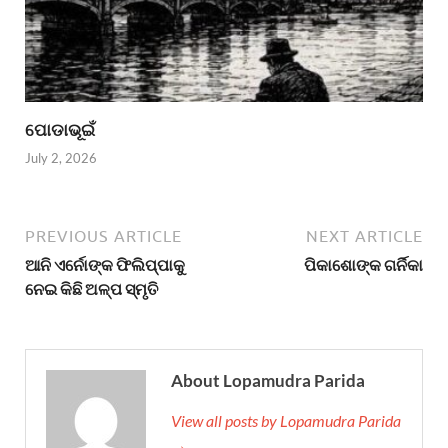
ପୋଡାଭୂଇଁ
July 2, 2026
PREVIOUS ARTICLE
NEXT ARTICLE
ଆନି ଏର୍ନୋଙ୍କ ଫିଲିପ୍ପାକୁ
ପିକାଶୋଙ୍କ ଗର୍ନିକା
ନେଇ କିଛି ଅଳ୍ପ ସ୍ମୃତି
About Lopamudra Parida
View all posts by Lopamudra Parida
→