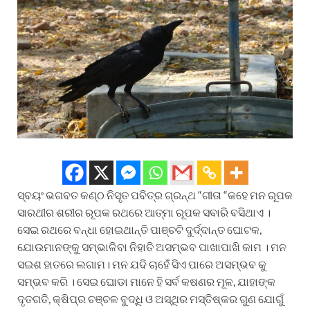
ସ୍ବୟଂ ଭଗବତ କଣ୍ଠ ନିସୃତ ପବିତ୍ର ଗ୍ରନ୍ଥ “ଗୀତା “କହେ ମନ ରୂପକ
ସାରଥୀର ଶରୀର ରୂପକ ରଥରେ ଆତ୍ମା ରୂପକ ସବାରି ବସିଥାଏ ।
ସେଇ ରଥରେ ବନ୍ଧା ହୋଇଥାନ୍ତି ପାଞ୍ଚଟି ଦୁର୍ଦ୍ଦାନ୍ତ ଘୋଟକ,
ଯୋଉମାନଙ୍କୁ ସମ୍ଭାଳିବା ନିହାତି ଅସମ୍ଭବ ପାଖାପାଖି କାମ । ମନ
ସଇଶ ହାତରେ ଲଗାମ। ମନ ଯଦି ଚାହେଁ ସିଏ ପାରେ ଅସମ୍ଭବ କୁ
ସମ୍ଭବ କରି । ସେଇ ଘୋଡା ମାନେ ହି ସର୍ବ କଷଣର ମୂଳ, ଯାହାଙ୍କ
ଦୃତଗତି, କ୍ଷିପ୍ର ଚଞ୍ଚଳ ବୁଦ୍ଧି ଓ ଅସ୍ଥିର ମସ୍ତିଷ୍କର ଗୁଣ ଯୋଗୁଁ