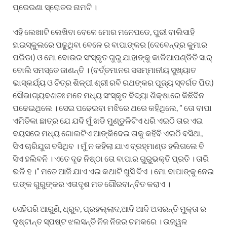
ପ୍ରେରଣା ସ୍ରୋତର ନାମଟି ।
ଏହି ଲେଖାଟି ଲେଖିବା ବେଳେ ମୋର ମନେପଡେ, ପୁରୀ ବାଲିସାହି
ହାଇସ୍କୁଲରେ ପଢୁଥିବା ବେଳେ ର ବାପାଙ୍କର (ଦେବେନ୍ଦ୍ର କୁମାର
ପରିଡା) ଓ ମୋ ବୋଉର ସଂସ୍କୃତ ଗୁରୁ ଯାହାଙ୍କୁ କାଳିଆପଣ୍ଡିତି ସାର୍
ବୋଲି ସମସ୍ତେ ଜାଣନ୍ତି । (ବର୍ତ୍ତମାନର ସସମ୍ମାନୀୟ ସୁଖ୍ୟାତ
ଭାସ୍କର୍ଯ୍ୟ ଓ ଚିତ୍ର ଶିଳ୍ପୀ ଶ୍ରୀ ରବି ରଥଙ୍କର ପୂଜ୍ୟ ସ୍ବର୍ଗତ ପିତା)
ସୌଭାଗ୍ୟବଶତଃ ମତେ ମଧ୍ୟ ସଂସ୍କୃତ ବିଦ୍ୟା ଶିକ୍ଷାରେ କିଛିଦିନ
ପଢେଇଥିଲେ । ସେଇ ପଢେଇବା ମଝିରେ ଥରେ କହିଥିଲେ, ” ତୋ ବାପା
ଏମିତିକା ଛାତ୍ର ଯେ ଯଦି ମୁଁ ଖଡି ମୁଣ୍ଡୁଳିଟିଏ ଧରି ଏଇଠି ତାର ଏଇ
ବୟସରେ ମଧ୍ୟ ଗୋଲଟିଏ ଆଙ୍କିଦେଇ ତାକୁ କହିବି ଏଇଠି ବସିଥା,
ସିଏ ଚାରିଯୁଗ ବସିଥିବ । ମୁଁ ନ କହିଲା ଯାଏ ବ୍ରହ୍ମାଣ୍ଡ ହଲିଗଲେ ବି
ସିଏ ହଲିବନି । ଏତେ ଦୃଢ ନିଷ୍ଠା ତୋ ବାପାର ଗୁରୁଭକ୍ତି ପ୍ରତି । ତାରି
ଭଳି ହ ।” ମତେ ଆଜି ଯାଏ ଏଇ କଥାଟି ଖୁସି ଦିଏ । ମୋ ବାପାଙ୍କୁ ନେଇ
ତାଙ୍କ ଗୁରୁଙ୍କର ଏତାଦୃଶ ମତ ଗୌରବାନ୍ବିତ କରାଏ ।
ସେହିପରି ଆରୁଣି, ଧ୍ରୁବ, ପ୍ରହଲ୍ଲାଦ,ଆଦି ଆଦି ଅସରନ୍ତି ମୁକ୍ତା ର
ଦୃଷ୍ଟାନ୍ତ ସ୍ପଷ୍ଟ ଝଲସନ୍ତି ନିଜ ନିଜର ଚମକରେ । ଉଜ୍ୱଳ