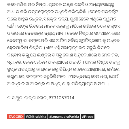
କହେ ମଣିଷ ତାର ନିଷ୍ଠା, ପ୍ରବଳ ଇଛ୍ଛା ଶକ୍ତି ଓ ଅଧ୍ୟବସାୟକୁ
ଆଧାର କରି ଉତ୍ତରୋତ୍ତର ଉନ୍ନତି କରିଚାଲିଛି । ତେବେ ପରବର୍ତ୍ତୀ
ପିଲେ ଆହୁରି ଉନ୍ନତ, ସଶକ୍ତ, ଦିବ୍ୟ, ଗୁଣୀ ହେବେ ଏଥିରେ ଦ୍ୱିମତ
ନାହିଁ । ତାଙ୍କ ଭିତରର ମାନବ ସତ୍ତାକୁ ମଝିରେ ରଖିଲେ ତଳେ ରାକ୍ଷସ
ଓ ଉପରେ ଦେବସତ୍ତା ଦୃଶ୍ୟ ମାନ । ତେବେ ନିଷ୍ଠାର ସହ ଆମେ ସେଇ
ଦେବତ୍ୱ ବା ତତ୍ତୋପରି ଏକ ଅତିମାନବିୟ ସ୍ଥିତିପ୍ରଜ୍ଞତା କୁ ଉନ୍ନତ
ହେଇପାରିବା ନିଶ୍ଚିତ । ଏବଂ ଏହି ସକାରାତ୍ମକତା ସବୁରି ଭିତରେ
ବିଶ୍ବାସ ଭରୁ ଯେ ଈଶ୍ବର ତ ସବୁ କୋଣ ଅନୁକୋଣରେ ଅନେକ ଜଡ,
ସ୍ଥାବର, ଚେତନ, ଜୀବନ ଅବସ୍ଥାରେ ଅଛନ୍ତି । ଆମର ନିଷ୍ଠା ତାଙ୍କୁ
ସୁପ୍ତ ଅବସ୍ଥାରୁ ଜାଗ୍ରତ କରୁ ବିଭିନ୍ନ ଭାବରେ,ଆସ୍ଥାରେ, କର୍ମରେ,
କରୁଣାରେ, ସଚରାଚର ସବୁରିଭିତରେ । ଆନନ୍ଦମୟ ହେଉ ଧରା, ଯେଉଁ
ଆନନ୍ଦ ର ନା ଆରମ୍ଭ ନା ଅନ୍ତ, ଯାହା ପରିବ୍ୟାପ୍ତ ଅସୀମ ।
ପାନାଥୁର, ବାଙ୍ଗାଲୋର, 9731057014
TAGGED
#Chitralekha
#LopamudraParida
#Prose