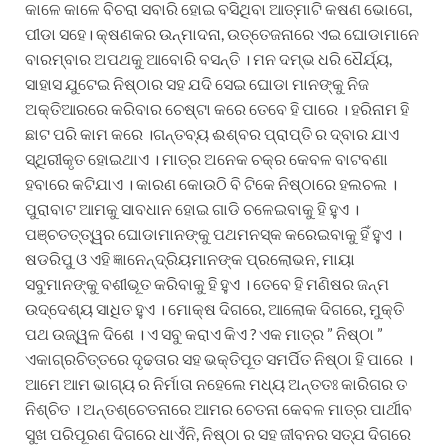
କାଳେ କାଳେ ବିଚରା ସବାରି ହୋଇ ବସିଥିବା ଆତ୍ମାଟି କଷଣ ଭୋଗେ,
ପୀଡା ସହେ। କ୍ଷଣକର ଉନ୍ମାଦନା, ଉତ୍ତେଜନାରେ ଏଇ ଘୋଡାମାନେ
ବାରମ୍ବାର ଅପଥକୁ ଆବୋରି ବସନ୍ତି । ମନ ଦମ୍ଭ ଧରି ଧୈର୍ଯ୍ୟ,
ସାହାସ ଯୁଟେଇ ନିଷ୍ଠାର ସହ ଯଦି ସେଇ ଘୋଡା ମାନଙ୍କୁ ନିଜ
ଅକ୍ତିଆରରେ କରିବାର ଚେଷ୍ଟା କରେ ତେବେ ହି ପାରେ । ହରିନାମ ହି
ଛାଟ ପରି କାମ କରେ ।ଗନ୍ତବ୍ୟ ଈଶ୍ବର ପ୍ରାପ୍ତି ର ଦ୍ବାର ଯାଏ
ସ୍ଥିରୀକୃତ ହୋଇଥାଏ । ମାତ୍ର ଅନେକ ଚକ୍ର କେବଳ ବାଟବଣା
ହବାରେ କଟିଯାଏ । କାରଣ କୋଉଠି ବି ଟିକେ ନିଷ୍ଠାରେ ହଲଚଲ ।
ପୁରାବାଟ ଆମକୁ ସାବଧାନ ହୋଇ ଗାଡି ଚଳେଇବାକୁ ହି ହୁଏ ।
ପଞ୍ଚତତ୍ତ୍ୱର ଘୋଡାମାନଙ୍କୁ ପଥମନସ୍କ କରେଇବାକୁ ହିଁ ହୁଏ ।
ଷଡରିପୁ ଓ ଏହି ଜ୍ଞାନେନ୍ଦ୍ରିୟମାନଙ୍କ ପ୍ରଲୋଭନ, ମାୟା
ସବୁମାନଙ୍କୁ ବଶୀଭୂତ କରିବାକୁ ହି ହୁଏ । ତେବେ ହି ମଣିଷର ଜନ୍ମ
ଉଦ୍ଦେଶ୍ୟ ସାଧିତ ହୁଏ । ମୋକ୍ଷ ଦିଗରେ, ଆଲୋକ ଦିଗରେ, ମୁକ୍ତି
ପଥ ଉଜ୍ୱଳ ଦିଶେ । ଏ ସବୁ କରାଏ କିଏ ? ଏକ ମାତ୍ର ” ନିଷ୍ଠା ”
ଏକାଗ୍ରଚିତ୍ତରେ ଦୃଢତାର ସହ ଭକ୍ତିପୂତ ସମର୍ପିତ ନିଷ୍ଠା ହି ପାରେ ।
ଆମେ ଆମ ଭାଗ୍ୟ ର ନିର୍ମାତା ନହେଲେ ମଧ୍ୟ ଅନ୍ତତଃ କାରିଗର ତ
ନିଶ୍ଚିତ । ଅନ୍ତଶ୍ଚେତନାରେ ଆମର ଚେତନା କେବଳ ମାତ୍ର ପାର୍ଥୀବ
ସୁଖ ପରିପୂରଣ ଦିଗରେ ଧାଏଁନି, ନିଷ୍ଠା ର ସହ ଜୀବନର ସତ୍ଯ ଦିଗରେ