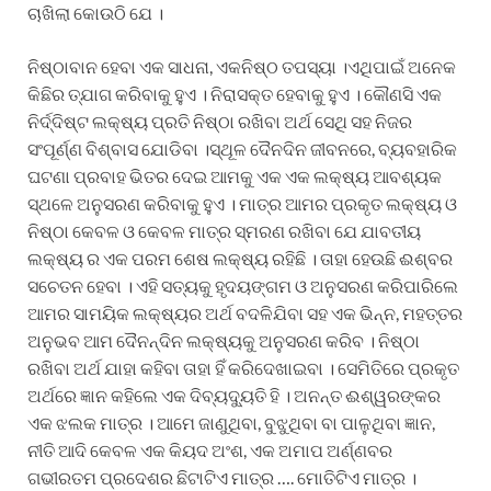
ଚାଖିଲା କୋଉଠି ଯେ ।
ନିଷ୍ଠାବାନ ହେବା ଏକ ସାଧନା, ଏକନିଷ୍ଠ ତପସ୍ୟା ।ଏଥିପାଇଁ ଅନେକ
କିଛିର ତ୍ଯାଗ କରିବାକୁ ହୁଏ । ନିରାସକ୍ତ ହେବାକୁ ହୁଏ । କୌଣସି ଏକ
ନିର୍ଦ୍ଦିଷ୍ଟ ଲକ୍ଷ୍ୟ ପ୍ରତି ନିଷ୍ଠା ରଖିବା ଅର୍ଥ ସେଥି ସହ ନିଜର
ସଂପୂର୍ଣ୍ଣ ବିଶ୍ବାସ ଯୋଡିବା ।ସ୍ଥୂଳ ଦୈନଦିନ ଜୀବନରେ, ବ୍ୟବହାରିକ
ଘଟଣା ପ୍ରବାହ ଭିତର ଦେଇ ଆମକୁ ଏକ ଏକ ଲକ୍ଷ୍ୟ ଆବଶ୍ୟକ
ସ୍ଥଳେ ଅନୁସରଣ କରିବାକୁ ହୁଏ । ମାତ୍ର ଆମର ପ୍ରକୃତ ଲକ୍ଷ୍ୟ ଓ
ନିଷ୍ଠା କେବଳ ଓ କେବଳ ମାତ୍ର ସ୍ମରଣ ରଖିବା ଯେ ଯାବତୀୟ
ଲକ୍ଷ୍ୟ ର ଏକ ପରମ ଶେଷ ଲକ୍ଷ୍ୟ ରହିଛି । ତାହା ହେଉଛି ଈଶ୍ବର
ସଚେତନ ହେବା । ଏହି ସତ୍ୟକୁ ହୃଦୟଙ୍ଗମ ଓ ଅନୁସରଣ କରିପାରିଲେ
ଆମର ସାମୟିକ ଲକ୍ଷ୍ୟର ଅର୍ଥ ବଦଳିଯିବା ସହ ଏକ ଭିନ୍ନ, ମହତ୍ତର
ଅନୁଭବ ଆମ ଦୈନନ୍ଦିନ ଲକ୍ଷ୍ୟକୁ ଅନୁସରଣ କରିବ । ନିଷ୍ଠା
ରଖିବା ଅର୍ଥ ଯାହା କହିବା ତାହା ହିଁ କରିଦେଖାଇବା । ସେମିତିରେ ପ୍ରକୃତ
ଅର୍ଥରେ ଜ୍ଞାନ କହିଲେ ଏକ ଦିବ୍ୟଦ୍ୟୁତି ହି । ଅନନ୍ତ ଈଶ୍ୱରଙ୍କର
ଏକ ଝଲକ ମାତ୍ର । ଆମେ ଜାଣୁଥିବା, ବୁଝୁଥିବା ବା ପାଳୁଥିବା ଜ୍ଞାନ,
ନୀତି ଆଦି କେବଳ ଏକ କିୟଦ ଅଂଶ, ଏକ ଅମାପ ଅର୍ଣ୍ଣବର
ଗଭୀରତମ ପ୍ରଦେଶର ଛିଟାଟିଏ ମାତ୍ର …. ମୋତିଟିଏ ମାତ୍ର ।