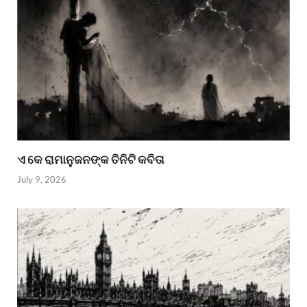
ଏ କେ ରାମାନୁଜନଙ୍କ ତିନିଟି କବିତା
July 9, 2026