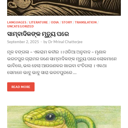
LANGUAGES
/
LITERATURE
/
ODIA
/
STORY
/
TRANSLATION
/
UNCATEGORIZED
ସାମ୍ବାଦିକଙ୍କ ମୃତ୍ୟୁ ପରେ
September 2, 2025
-
by
Dr Mrinal Chatterjee
ମୂଳ ବଙ୍ଗଳା – ଏକରାମ କବୀର ।। ଓଡିଆ ଅନୁବାଦ – ମୃଣାଳ
ଭରତପୁର ଗ୍ରାମର ଜଣେ ସାମ୍ବାଦିକଙ୍କ ମୃତ୍ୟୁ ପରେ ଲୋକମାନେ
ଭାବିଲେ, ଭଲ ହେଲା ଆଉଜଣକର ଖାଇବା ବଂଚିଗଲା । ଏକଥା
ସେମାନେ ଭାବୁ ଭାବୁ ସାରା ଭରତପୁରରେ …
READ MORE