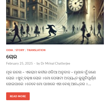
ODIA
/
STORY
/
TRANSLATION
ଚୋର
February 25, 2025
-
by
Dr Mrinal Chatterjee
ମୂଳ ରଚନା – ଏକରାମ କବୀର ଓଡିଆ ଅନୁବାଦ – ମୃଣାଳ ମୁଁ ଜଣେ
ଚୋର । ଖୁବ୍ ଦକ୍ଷ ଚୋର । ମୋ ପେସାଟା ଅତ୍ୟନ୍ତ କୁରୁଚିପୂର୍ଣ୍ଣ
ହୋଇପାରେ । ତେବେ ମୋ ପାଖରେ ଏହା ବେଶ୍ ଆନନ୍ଦର । …
READ MORE