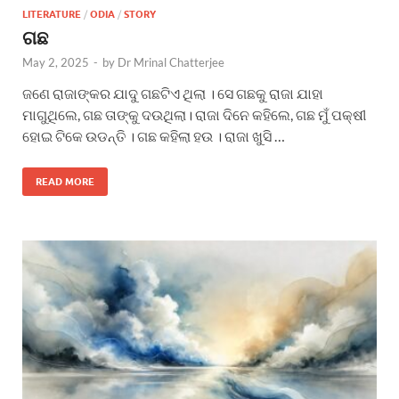
LITERATURE
/
ODIA
/
STORY
ଗଛ
May 2, 2025
-
by
Dr Mrinal Chatterjee
ଜଣେ ରାଜାଙ୍କର ଯାଦୁ ଗଛଟିଏ ଥିଲା । ସେ ଗଛକୁ ରାଜା ଯାହା
ମାଗୁଥିଲେ, ଗଛ ତାଙ୍କୁ ଦଉଥିଲା। ରାଜା ଦିନେ କହିଲେ, ଗଛ ମୁଁ ପକ୍ଷୀ
ହୋଇ ଟିକେ ଉଡନ୍ତି । ଗଛ କହିଲା ହଉ । ରାଜା ଖୁସି …
READ MORE