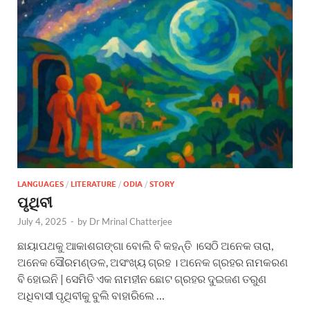
LANGUAGES
/
LITERATURE
/
ODIA
/
STORY
ପୃଥିବୀ
July 4, 2025
-
by
Dr Mrinal Chatterjee
ଛାୟାପଥକୁ ଆକାଶଗଙ୍ଗା ବୋଲି ବି କହନ୍ତି ।ସେଠି ଅନେକ ତାରା,
ଅନେକ ସୌରମଣ୍ଡଳ, ଅସଂଖ୍ୟ ଗ୍ରହ । ଅନେକ ଗ୍ରହର ନାମକରଣ
ବି ହୋଇନି | ସେମିତି ଏକ ନାମହୀନ ଛୋଟ ଗ୍ରହର ଦୁଇଜଣ ତରୁଣ
ଅଧିବାସୀ ପୃଥିବୀକୁ ବୁଲି ବାହାରିଲେ …