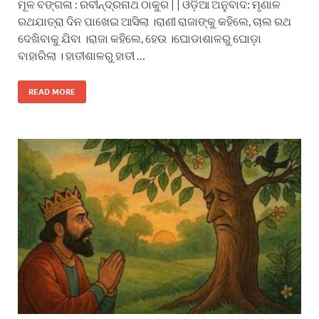
ମୂଳ ବଙ୍ଗଳା : ରବୀନ୍ଦ୍ରନାଥ ଠାକୁର | | ଓଡ଼ିଆ ଅନୁବାଦ: ମୃଣାଳ
ରଥଯାତ୍ରା ଦିନ ପାଖେଇ ଆସିଲା ।ରାଣୀ ରାଜାଙ୍କୁ କହିଲେ, ଚାଲ ରଥ
ଦେଖିବାକୁ ଯିବା ।ରାଜା କହିଲେ, ହେଉ ।ଘୋଡାଶାଳରୁ ଘୋଡ଼ା
ବାହାରିଲା । ହାତୀଶାଳରୁ ହାତୀ …
READ MORE