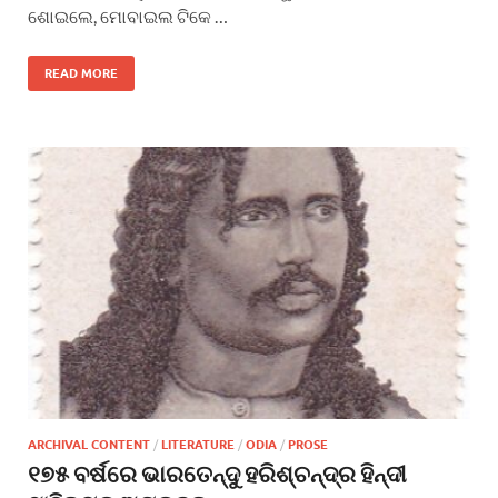
ଶୋଇଲେ, ମୋବାଇଲ ଟିକେ …
READ MORE
ARCHIVAL CONTENT
/
LITERATURE
/
ODIA
/
PROSE
୧୭୫ ବର୍ଷରେ ଭାରତେନ୍ଦୁ ହରିଶ୍ଚନ୍ଦ୍ର ହିନ୍ଦୀ