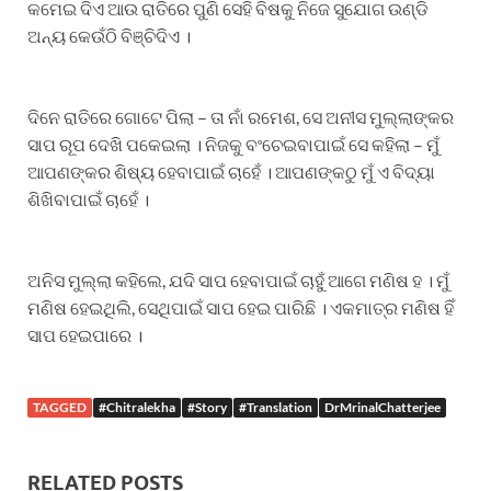
କମେଇ ଦିଏ ଆଉ ରାତିରେ ପୁଣି ସେହି ବିଷକୁ ନିଜେ ସୁଯୋଗ ଉଣ୍ଡି
ଅନ୍ୟ କେଉଁଠି ବିଞ୍ଚିଦିଏ ।
ଦିନେ ରାତିରେ ଗୋଟେ ପିଲା – ତା ନାଁ ରମେଶ, ସେ ଅନୀସ ମୁଲ୍ଲାଙ୍କର
ସାପ ରୂପ ଦେଖି ପକେଇଲା । ନିଜକୁ ବଂଚେଇବାପାଇଁ ସେ କହିଲା – ମୁଁ
ଆପଣଙ୍କର ଶିଷ୍ୟ ହେବାପାଇଁ ଚାହେଁ । ଆପଣଙ୍କଠୁ ମୁଁ ଏ ବିଦ୍ୟା
ଶିଖିବାପାଇଁ ଚାହେଁ ।
ଅନିସ ମୁଲ୍ଲା କହିଲେ, ଯଦି ସାପ ହେବାପାଇଁ ଚାହୁଁ ଆଗେ ମଣିଷ ହ । ମୁଁ
ମଣିଷ ହେଇଥିଲି, ସେଥିପାଇଁ ସାପ ହେଇ ପାରିଛି । ଏକମାତ୍ର ମଣିଷ ହିଁ
ସାପ ହେଇପାରେ ।
TAGGED
#Chitralekha
#Story
#Translation
DrMrinalChatterjee
RELATED POSTS