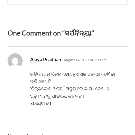
One Comment on “ସର୍ପବିଦ୍ୟା”
says:
Ajaya Pradhan
August 14, 2025 at 7:23 pm
କବିତା ଆଉ ଚିତ୍ର ବୋଧହୁଏ ଏକ ସଙ୍ଗେ ଦେଖିବା
ଭଳି ଜାଗାଟି
‘ଚିତ୍ରଲେଖା’! ନାଆଁ ଅନୁସାରେ କାମ। ଦେଖ ଓ
ପଢ଼। ମନକୁ ପାଇଲେ କହ କିଛି।
‌‌ ଧନ୍ୟବାଦ।