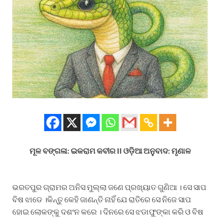
ମୂଳ ବଙ୍ଗଳା: ଇକରାମ କବୀର II ଓଡ଼ିଆ ଅନୁବାଦ: ମୃଣାଳ
ଭରତପୁର ଗ୍ରାମର ଅନିସ ମୁଲ୍ଲା ଜଣେ ପ୍ରଖ୍ୟାତ ଗୁଣିଆ । ସେ ସାପ
ବିଷ ଝାଡେ ।କିନ୍ତୁ କେହି ଜାଣନ୍ତି ନାହିଁ ଯେ ରାତିରେ ସେ ନିଜେ ସାପ
ହୋଇ ଲୋକଙ୍କୁ ଦଶଂନ କରେ । ଦିନରେ ସେ ଝଡାଫୁଙ୍କା କରି ଓ ବିଷ