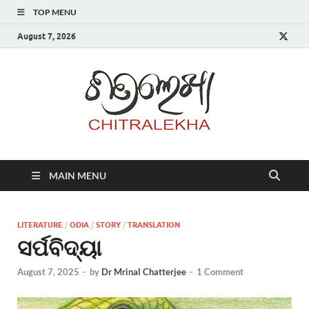
TOP MENU
August 7, 2026
Chitr
MAIN MENU
LITERATURE
/
ODIA
/
STORY
/
TRANSLATION
ସର୍ପବିଦ୍ୟା
August 7, 2025
-
by
Dr Mrinal Chatterjee
-
1 Comment