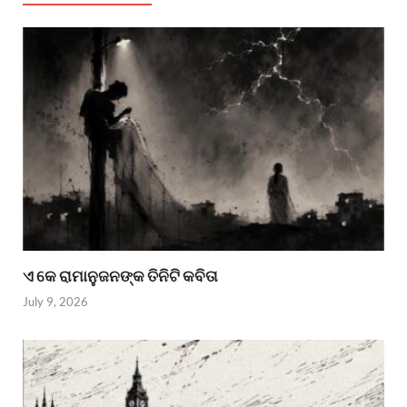
ଏ କେ ରାମାନୁଜନଙ୍କ ତିନିଟି କବିତା
July 9, 2026