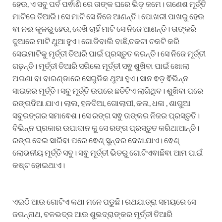
ହେଉ, ଏ ସବୁ ପର୍ବ ପର୍ଵାଣି ରେ ତାଙ୍କ ଘରେ ଭିଡ଼ ଜମେ। ଗଣେଶ ମୂର୍ତ୍ତି
ମାଟିରେ ତିଆରି। ସେ ମାଟି ସେ ନିଜେ ଆଣନ୍ତି। ପୋଖରୀ ପାଖରୁ ହେଉ
ଵା ନଈ କୂଳରୁ ହେଉ, ଦେଖି ଚାହିଁ ମାଟି ସେ ନିଜେ ଆଣନ୍ତି। ତାଙ୍କରି
ଦୁଆରେ ମାଟି ଥୁଆ ହୁଏ। ଗୋଡିବାଲି ବାଛି,ଚକଟା ଚକଟି କରି
ସେଇମାଟିକୁ ମୃର୍ତ୍ତୀ ତିଆରି ପାଇଁ ପ୍ରସ୍ତୁତ କରନ୍ତି। ସେ ନିଜେ ମୂର୍ତ୍ତୀ
ଗଢ଼ନ୍ତି। ମୂର୍ତ୍ତୀ ତିଆରି ସରିଲେ ମୂର୍ତ୍ତୀ ସଵୁ ଶୁଖିବା ପାଇଁ ଖୋଲା
ଅଗଣା ବା ବାରଣ୍ଡାରେ ସେଗୁଡିକ ଥୁଆ ହୁଏ। ସାନ ଵଡ଼ ଵିଭିନ୍ନ
ସାଇଜର ମୂର୍ତ୍ତି। ସବୁ ମୂର୍ତ୍ତି ଉପରେ ଛତିଟିଏ ଲାଗିଥିବ। ଶୁଖିବା ପରେ
ରଙ୍ଗଦିଆ ଯାଏ। ଲାଲ, ହଳଦିଆ, ଗୋଲାପୀ, କଳା, ଧଳା , ଶାଗୁଆ
ସବୁରଙ୍ଗର ସମାଵେଶ। ସେ ରଙ୍ଗ ସଵୁ ତାଙ୍କର ନିଜର ପ୍ରସ୍ତୃତି।
ବିଭିନ୍ନ ପ୍ରକାର ଉପାଦାନ କୁ ସେ ରଙ୍ଗ ପ୍ରସ୍ତୁତ କରିଥାଆନ୍ତି।
ରଙ୍ଗ ଦେଇ ସାରିବା ପରେ ଵେଶ୍ ସୁନ୍ଦର ଦେଖାଯାଏ। ଵେଶ୍
ଲୋଭନୀୟ ମୂର୍ତ୍ତି ସବୁ। ସଵୁ ମୂର୍ତ୍ତୀ ଭିତରୁ ଗୋଟିଏଵାଛିଵା ଆମ ପାଇଁ
କଷ୍ଟ ହୋଇଥାଏ।
ଏଇଠି ଆଉ ଗୋଟିଏ କଥା ମନେ ପଡୁଛି। ରଥଯାତ୍ରା ସମୟରେ ସେ
ଜଗନ୍ନାଥ, ବଳଭଦ୍ର ଆଉ ଶୁଭଦ୍ରାଙ୍କର ମୂର୍ତ୍ତୀ ତିଆରି