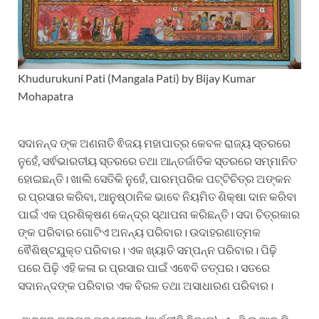
Khudurukuni Pati (Mangala Pati) by Bijay Kumar
Mohapatra
ସଦାନନ୍ଦ ଙ୍କ ଅଣନାତି ଵିଜୟ ମହାପାତ୍ର କେବଳ ରାଜ୍ୟ ସ୍ତରରେ
ନୁହେଁ, ସର୍ଵଭାରତୀୟ ସ୍ତରରେ ତଥା ଆନ୍ତର୍ଜାତିକ ସ୍ତରରେ ସମ୍ମାନିତ
ହୋଇଛନ୍ତି। ଖାଲି ସେତିକି ନୁହେଁ, ପାରମ୍ପରିକ ପଟ୍ଟିଚିତ୍ର ଅଙ୍କନ
ର ପ୍ରସାର କରିବା, ଆନୁଷ୍ଠାନିକ ଭାବେ ନିୟମିତ ଶିକ୍ଷା ଦାନ କରିବା
ପାଇଁ ଏକ ପ୍ରଶିକ୍ଷଣ କେନ୍ଦ୍ର ସ୍ଥାପନା କରିଛନ୍ତି। ସଦା ଚିତ୍ରକାର
ଙ୍କ ପରିବାର ଗୋଟିଏ ଅନନ୍ୟ ପରିବାର। ଉଦାହରଣାତ୍ମକ
ଵୈଶିଷ୍ଟଯୁକ୍ତ ପରିବାର। ଏକ ଖ୍ୟାତି ସମ୍ପନ୍ନ ପରିବାର। ପିଢ଼ି
ପରେ ପିଢ଼ି ଏହି କଳା ର ପ୍ରସାର ପାଇଁ ଏଵେବି ତତ୍ପର। ସତରେ
ସଦାନନ୍ଦଙ୍କ ପରିବାର ଏକ ବିରଳ ତଥା ଅସାଧାରଣ ପରିବାର।