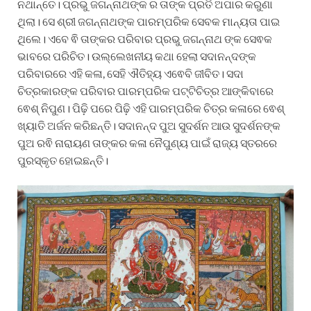
ନଥାନ୍ତେ। ପ୍ରଭୁ ଜଗନ୍ନାଥଙ୍କ ର ତାଙ୍କ ପ୍ରତି ଅପାର କରୁଣା
ଥିଲା। ସେ ଶ୍ରୀ ଜଗନ୍ନାଥଙ୍କ ପାରମ୍ପରିକ ସେବକ ମାନ୍ୟତା ପାଇ
ଥିଲେ। ଏବେ ଵି ତାଙ୍କର ପରିବାର ପ୍ରଭୁ ଜଗନ୍ନାଥ ଙ୍କ ସେଵକ
ଭାବରେ ପରିଚିତ। ଉଲ୍ଲେଖନୀୟ କଥା ହେଲା ସଦାନନ୍ଦଙ୍କ
ପରିବାରରେ ଏହି କଳା, ସେହି ଐତିହ୍ୟ ଏଵେବି ଜୀବିତ। ସଦା
ଚିତ୍ରକାରଙ୍କ ପରିବାର ପାରମ୍ପରିକ ପଟ୍ଟିଚିତ୍ର ଆଙ୍କିବାରେ
ଵେଶ୍ ନିପୁଣ। ପିଢ଼ି ପରେ ପିଢ଼ି ଏହି ପାରମ୍ପରିକ ଚିତ୍ର କଳାରେ ଵେଶ୍
ଖ୍ୟାତି ଅର୍ଜନ କରିଛନ୍ତି। ସଦାନନ୍ଦ ପୁଅ ସୁଦର୍ଶନ ଆଉ ସୁଦର୍ଶନଙ୍କ
ପୁଅ ରଵି ନାରାୟଣ ତାଙ୍କର କଳା ନୈପୁଣ୍ୟ ପାଇଁ ରାଜ୍ୟ ସ୍ତରରେ
ପୁରସ୍କୃତ ହୋଇଛନ୍ତି।