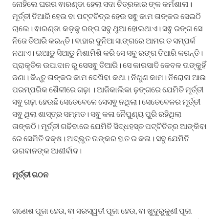
ନୋହିଲେ ଘରର ଵାରଣ୍ଡା ହେଲା ସଦା ଚିତ୍ରକାର ଙ୍କ କର୍ମଶାଳା।
ମୂର୍ତ୍ତୀ ତିଆରି ହେଉ ବା ପଟ୍ଟଚିତ୍ର ହେଉ ସଵୁ କାମ ତାଙ୍କର ସେଇଠି
ଚାଲେ। ଵାରଣ୍ଡା କଡ଼କୁ ରଙ୍ଗ ସବୁ ଥୁଆ ହୋଇଥାଏ। ସଵୁ ରଙ୍ଗ ସେ
ନିଜେ ତିଆରି କରନ୍ତି। ବାହାର ଦୁନିଆ ସାଙ୍ଗରେ ଆମର ତ ସମ୍ପର୍କ
ନଥାଏ। ଇଆଡୁ ସିଆଡୁ ମିଶାମିଶି କରି ସେ ସବୁ ରଙ୍ଗ ତିଆରି କରନ୍ତି।
ପ୍ରାକୃତିକ ଉପାଦାନ ରୁ ସେସଵୁ ତିଆରି। ସେ କାରସାଦି କେବଳ ତାଙ୍କୁହିଁ
ଜଣା। କିନ୍ତୁ ତାଙ୍କର କାମ ଦେଖିବା କଥା। ନିଖୁଣ କାମ। ନିରୋଳା ଆଉ
ପରମ୍ପରିକ ଶୈଳୀରେ ଗଢ଼ା । ଆଜିକାଲିକା ଢ଼ଙ୍ଗରେ ଯେମିତି ମୂର୍ତ୍ତୀ
ସଵୁ ଗଢ଼ା ହେଉଛି ସେତେବେଳେ ସେସଵୁ ନଥିଲା। ସେତେବେଳର ମୂର୍ତ୍ତୀ
ସଵୁ ଥିଲା ଶାସ୍ତ୍ର ସମ୍ମତ। ସଵୁ କଳା ନୈପୁଣ୍ୟ ପୁରି ରହିଥିଲା
ତାଙ୍କଠି। ମୂର୍ତ୍ତୀ ଗଢିବାରେ ଯେମିତି ସିଦ୍ଧହସ୍ତ ପଟ୍ଟିଚିତ୍ର ଆଙ୍କିବା
ରେ ସେମିତି ଦକ୍ଷ। ଅଦ୍ଭୁତ ତାଙ୍କର ହାତ ର କଳା। ସବୁ ଯେମିତି
ଭଗବାନଙ୍କ ଆଶୀର୍ବାଦ।
ମୂର୍ତ୍ତୀ ଗଠନ
ଗଣେଶ ପୂଜା ହେଉ, ଵା ସରସ୍ୱତୀ ପୂଜା ହେଉ, ଵା ଖୁଦୁରୁକୁଣୀ ପୂଜା