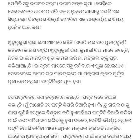
ଯେମିତି ସବୁ ଭଗଵତ ଦତ୍ତ। ଭଗବାନଙ୍କ କୃପା। ନୋହିଲେ
ସେତେବେଳର ଆଠଗଡ ପରି ଏକ ଅନୁନ୍ନତ ଯାଗାରୁ ଏଭଳି ଏକ
ସିଦ୍ଧହସ୍ତ ବିଚକ୍ଷଣ ଶିଳ୍ପୀ ବାହାରିବା ଏକ ଆଶ୍ଚର୍ଯ୍ୟ ର ଵିଷୟ
ନୁହେଁ ତ ଆଉ କଣ !
ଖୁଦୁରୁକୁଣୀ ପୂଜା କଥା ଆଗରେ କହିଛି। ଏଇଠି ତାର ପର ପୁନରାବୃତ୍ତି
କହିବାର କାରଣ କହୁଛି। ଖୁଦୁରୁକୁଣୀ ଓଷା କୁମାରୀ ଝିଅ ମାନେ କରନ୍ତି,
ନିଜର ଭାଇ ମାନଙ୍କ ଶୁଭ କାମନା କରି ମା ମଙ୍ଗଳା ଙ୍କୁ ପୂଜା
କରିଥାଆନ୍ତି। ଭାଦ୍ରବ ମାସରେ ସଵୁ ରବିବାର ଏ ପୂଜା ହୋଇଥାଏ।
ସେତେବେଳେ ଆମର ଘର ମାନଙ୍କରେ ମା ମଙ୍ଗଳା ଙ୍କର ମୂର୍ତ୍ତୀ
ପୂଜା ହେଉନଥିଲା। ପଟ୍ଟିଚିତ୍ର ପୂଜା ହୁଏ।
ସେ ପଟ୍ଟିଚିତ୍ର ସଦା ଚିତ୍ରକାର କରନ୍ତି। ପଟ୍ଟି ନିଜେ ତିଆରି
କରନ୍ତି। ମୁଁ ଜାଣେନି ସେ ପଟ୍ଟି କିପରି ତିଆରି ହୁଏ। କିନ୍ତୁ ତାଙ୍କ ଠାରୁ
ଯାହା ଶୁଣିଛି ସେଥିରେ ଵିଶ୍ଵାସ କରି ହୁଏନାହିଁ ଯେ ପଟ୍ଟିଟି ତିଆରି କରିବା
ପାଇଁ ଏତେ ପରିଶ୍ରମ କରିବାକୁ ହୁଏ। ସତରେ, ସେତିକି ଧୈର୍ଯ୍ୟ ନଥିଲେ
ପଟ୍ଟି ତିଆରି କରିବା ଆଉ ସେଥିରେ ମଙ୍ଗଳା ଙ୍କ ଛବି ଆଙ୍କିବା
ଆଦୌ ସମ୍ଭଵ ହୁଅନ୍ତା ନାହିଁ।। ପଟ୍ଟିଚିତ୍ର ପାଇଁ ରଙ୍ଗ ତିଆରି ମଧ୍ୟ