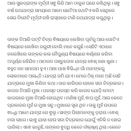
ଆଉ ସୁଭଦ୍ରାଙ୍କ ମୂର୍ତ୍ତୀ ସଵୁ କିଣି ଆମ ଠାକୁର ଘରେ ରଖିଥିଲୁ। ସଵୁ
ବର୍ଷ ରଥଯାତ୍ରା ସମୟରେ ଆମେ ଛୋଟିଆ ରଥଟିଏ କରି ସେଥିରେ
ସେଇ ତିନୋଟି ମୂର୍ତ୍ତୀ ରଖି ରାସ୍ତାରେ ଟାଣି ରଥଯାତ୍ରା କରୁଥିଲୁ।
ତାଙ୍କ ତିଆରି ପଟ୍ଟି ଚିତ୍ର ଵିଷୟରେ ଲେଖିବା ପୂର୍ବରୁ ଆଉ ଗୋଟିଏ
ଵିଷୟରେ ଲେଖିବା ଜରୁରୀ ବୋଲି ମନେ କରୁଛି। ସେହିଟି ଏଠାରେ
ନଲେଖିଲେ ତାଙ୍କର କଳା ନୈପୁଣ୍ୟ ଵିଷୟରେ ଵର୍ଣ୍ଣନା କରିବା
ଅପୂର୍ଣ୍ଣ ରହିଯିବ। ଆଠଗଡ ପଞ୍ଚୁଦୋଳ ଯାତ୍ରା ଵେଶ୍ ଜଣା ଶୁଣା।
ଵହୁତ ଜନ ସମାଗମ ହୁଏ। ଆଖ ପାଖ ଵିଭିନ୍ନ ଗାଁ ମାନଙ୍କରୁ
ଲୋକମାନେ ଆସନ୍ତି। ଯାତ୍ରା ଜମି ଯାଏ। ମୋର ଠିକ୍ ମନେ ଅଛି ସେହି
ଯାତ୍ରାରେ ମୁଖା କିଣିବା କଥା। ତାର କାରିଗର ହେଲେ ସଦା ଚିତ୍ରକାର।
କାଗଜ ତିଆରି ମୁଖା। ପରସ୍ତ ପରସ୍ତ କରି କାଗଜ ଯୋଡ଼ି ମୋଟା
କାଗଜରେ ମୁଖା ତିଆରି ହୋଇଥିବ। ମଣିଷ ମୁହଁ, ଵାଘ ମୁହଁ, ଆଉ କେତେ
ପ୍ରକାରର ମୁହଁ ର ମୁଖା ସବୁ। ମୁଖାରେ ସୂତା ଥିବ। ତାକୁ ମୁହଁ ଉପରେ
ଵାନ୍ଧି ଆମେ ଯାତ୍ରା ରେ ଵୁଲୁ। ସାଙ୍ଗ ପିଲାମାନଙ୍କୁ ଡ଼ରାଉ। ଵେଶ୍
ମଜା ଲାଗେ। ଭାଵୁ ଯାହା ହେଉ ସଦା ଚିତ୍ରକାର ଯୋଗୁଁ ଏତିକି ତ ହୋଇ
ପାରିଲା। ଏଵେ ଭାବୁଛି, ତାଙ୍କର ଵୁଦ୍ଧି କେତେ ତୀକ୍ଷ୍ଣ୍ ଥିଲା। କେତେ