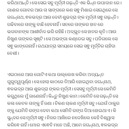
କରିଥାଆନ୍ତି। ସେ ସେଇ ସବୁ ମୂର୍ତ୍ତୀ ଗଢ଼ନ୍ତି ଏକ ଭିନ୍ନ ଉପାଦାନ ରେ।
ଗାଈର ଗୋବର ଆଉ ତା ସାଙ୍ଗରେ କଣ ସଵୁ ମିଶାଇ ସେଇଥିରେ ସେ
ଜଗନ୍ନାଥ, ଵଳଭଦ୍ର ଆଉ ଦେବୀ ଶୁଭଦ୍ରା ଙ୍କ ମୂର୍ତ୍ତୀ ସଵୁ ଗଢ଼ନ୍ତି।
ଗଢିବାରେ ତାଙ୍କୁ ବାଛି ହେବନାହିଁ। ସତରେ ତାଙ୍କର ହାତ ରେ
ଭଗବାନଙ୍କ ଆଶୀର୍ବାଦ ଭରି ରହିଛି। ଅଦ୍ଭୁତ ସେ ହାତର କୃତି। ଆଉ
ନିଖୁଣ ତାଙ୍କର ସୃଷ୍ଟି। ସେ ଅଭଙ୍ଗା କଣ୍ଡେଇ ସବୁ। ପଡିଗଲେ ସେ
ସଵୁ ଭାଙ୍ଗେନାହିଁ। ରଥଯାତ୍ରା ସମୟରେ ସେଇ ସଵୁ ମୂର୍ତ୍ତିର ଚାହିଦା
ବେଶୀ।
ଏଇଠାରେ ଆଉ ଗୋଟିଏ କଥା ଉଲ୍ଲେଖ କରିବା ଅତ୍ୟନ୍ତ
ଗୁରୁତ୍ୱପୂର୍ଣ୍ଣ। ସେ ହେଲା କାଠରେ ତିଆରି ହୋଇଥିବା ଜଗନ୍ନାଥ,
ଵଳଭଦ୍ର ଆଉ ଶୁଭଦ୍ରା ଙ୍କର ମୂର୍ତ୍ତୀ। ସେସବୁ ମୂର୍ତ୍ତୀ ସେ କେମିତି
କରୁଥିଲେ ମୁଁ ଜାଣେନାହିଁ। କିନ୍ତୁ ନିଖୁଣ କାମ। କେମିତି ସେ ଗଢ଼ନ୍ତି ସେ
କଳା କେବଳ ତାଙ୍କୁ ହିଁ ଜଣା। ଚିକଣ ଚାକଣ ମୂର୍ତ୍ତୀ ସବୁ। ଯେଉଁ ଠାକୁର
ଙ୍କୁ ଯେମିତି ରଙ୍ଗ ଦେବା କଥା ସେମିତି ରଙ୍ଗ ଦିଆ ହୋଇଥାଏ। କି
ସୁନ୍ଦର ସେ ମୂର୍ତ୍ତୀ ସଵୁ। ନିଜର ଆଖିରେ ନଦେଖିଲେ କେହି ବିଶ୍ୱାସ
କରିଵେ ନାହିଁ। ମୋର ଏଵେବି ମନେ ଅଛି, ଆମେ ଜଗନ୍ନାଥ, ଵଳଭଦ୍ର