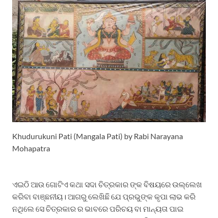
Khudurukuni Pati (Mangala Pati) by Rabi Narayana
Mohapatra
ଏଇଠି ଆଉ ଗୋଟିଏ କଥା ସଦା ଚିତ୍ରକାର ଙ୍କ ବିଷୟରେ ଉଲ୍ଲେଖ
କରିବା ବାଞ୍ଛନୀୟ। ଆଗରୁ ଲେଖିଛି ଯେ ପ୍ରଭୁଙ୍କ କୃପା ଲାଭ କରି
ନଥିଲେ ସେ ଚିତ୍ରକାର ର ଭାବରେ ପରିଚୟ ବା ମାନ୍ୟତା ପାଇ