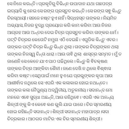
ସେ ନିଜେ କରନ୍ତି। ପ୍ରକୃତିରୁ ବିଭିନ୍ନ ଉପାଦାନ ଯଥା ଗଛପତ୍ର
ଇତ୍ୟାଦି କୁ ନେଇ ସେ ରଙ୍ଗ ପ୍ରସ୍ତୁତ କରନ୍ତି। ସେ ରଙ୍ଗ ସଵୁ କିନ୍ତୁ
ଚିରସ୍ଥାୟୀ। ସହଜେ ନଷ୍ଟ ହୁଏ ନାହିଁ। ସିଦ୍ଧହସ୍ତ ତାଙ୍କର। ନିୟମିତ
ଅଭ୍ୟାସ, ନିଜର ବୁଦ୍ଧି ପ୍ରୟୋଗ କରି କାମ କରିବା ଆଉ ନିଜର
ଆଗ୍ରହ ଆଉ ଅନ୍ତର ଦେଇ ଚିତ୍ର ପ୍ରସ୍ତୁତ କରିବା ତାଙ୍କର ଧର୍ମ।
ପଟ୍ଟି ଚିତ୍ରର କେତୋଟି ନମୁନା ଏଠି ଦେଇଛି। ଏଗୁଡିକ କିନ୍ତୁ ଏବର।
ତାଙ୍କର ପଟ୍ଟି ଚିତ୍ର କିନ୍ତୁ ଭିନ୍ନ ଥିଲା। ତାଙ୍କର ଚିତ୍ରାଙ୍କନ ଥଲା
ତାଙ୍କର ନିଜସ୍ୱ ଚିନ୍ତା ଧାରା। ଆଉ ତାଵି ଥିଲା ଶାସ୍ତ୍ର ସମ୍ମତ। ମୁଁ ତ
ଜାଣେନି ସେ କେତେ ଯାଏ ପାଠ ପଢିଥିଲେ। କିନ୍ତୁ କି ଵିଚକ୍ଷଣ
ତାଙ୍କର ଚିତ୍ର ଆଙ୍କିବା ଶୈଳୀ। ଜଣେ ଦେଖି ନ ଥିଲେ ଵିଶ୍ଵାସ
କରିବା କଷ୍ଟ। ସେଥିପାଇଁ ମନେ ହୁଏ ଯେ ପ୍ରଭୁଙ୍କର କୃପା ଆଉ
ଆଶୀର୍ଵାଦ ନଥିଲେ ସେ ଏପରି ଏକ କଳାକାର ହୋଇ ନଥାନ୍ତେ।
ତାଙ୍କର କଳା ନୈପୁଣ୍ୟ ଅଦ୍ୱିତୀୟ, ଅତୁଳନୀୟ। ସଦାନନ୍ଦ ମୋ
ମନରେ ଏଵେ ସୁଦ୍ଧା ଅଛନ୍ତି, ଆଉ ରହିଥିଵେ। ଏପରି ଏକ ଅନନ୍ୟ
ଶିଳ୍ପୀ ଙ୍କୁ କିଏ କେଵେ କଣ ଭୁଲି ଯାଇ ପାରେ। ଚିର ସ୍ମରଣୀୟ
ହୋଇ ରହିଛନ୍ତି ସଦାନନ୍ଦ। ଶିଳ୍ପୀ ସଦାନନ୍ଦ ମହାପାତ୍ର।ସଦା
ଚିତ୍ରକାର। ଆଠଗଡ ମାଟିର ଏକ ଚିର ସ୍ମରଣୀୟ ଶିଳ୍ପୀ।