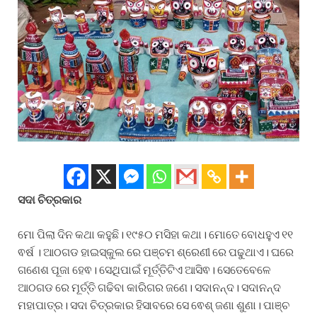
ସଦା
ଚିତ୍ରକାର
ମୋ ପିଲା ଦିନ କଥା କହୁଛି। ୧୯୫୦ ମସିହା କଥା। ମୋତେ ବୋଧହୁଏ ୧୧
ଵର୍ଷ । ଆଠଗଡ ହାଇସ୍କୁଲ ରେ ପଞ୍ଚମ ଶ୍ରେଣୀ ରେ ପଢୁଥାଏ। ଘରେ
ଗଣେଶ ପୂଜା ହେଵ। ସେଥିପାଇଁ ମୂର୍ତ୍ତିଟିଏ ଆସିଵ। ସେତେବେଳେ
ଆଠଗଡ ରେ ମୂର୍ତ୍ତି ଗଢିବା କାରିଗର ଜଣେ। ସଦାନନ୍ଦ। ସଦାନନ୍ଦ
ମହାପାତ୍ର। ସଦା ଚିତ୍ରକାର ହିସାବରେ ସେ ଵେଶ୍ ଜଣା ଶୁଣା। ପାଞ୍ଚ