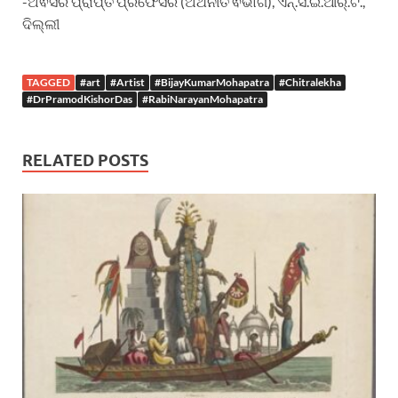
-ଅଵସର ପ୍ରାପ୍ତ ପ୍ରଫେସର (ଅର୍ଥନୀତି ଵିଭାଗ), ଏନ୍.ସି.ଇ.ଆର୍.ଟି.,
ଦିଲ୍ଲୀ
TAGGED
#art
#Artist
#BijayKumarMohapatra
#Chitralekha
#DrPramodKishorDas
#RabiNarayanMohapatra
RELATED POSTS