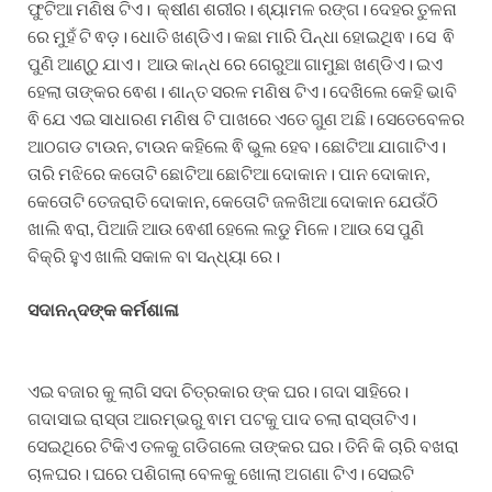
ଫୁଟିଆ ମଣିଷ ଟିଏ। କ୍ଷୀଣ ଶରୀର। ଶ୍ୟାମଳ ରଙ୍ଗ। ଦେହର ତୁଳନା
ରେ ମୁହଁ ଟି ଵଡ଼। ଧୋତି ଖଣ୍ଡିଏ। କଛା ମାରି ପିନ୍ଧା ହୋଇଥିଵ। ସେ ଵି
ପୁଣି ଆଣ୍ଠୁ ଯାଏ। ଆଉ କାନ୍ଧ ରେ ଗେରୁଆ ଗାମୁଛା ଖଣ୍ଡିଏ। ଇଏ
ହେଲା ତାଙ୍କର ଵେଶ। ଶାନ୍ତ ସରଳ ମଣିଷ ଟିଏ। ଦେଖିଲେ କେହି ଭାବି
ଵି ଯେ ଏଇ ସାଧାରଣ ମଣିଷ ଟି ପାଖରେ ଏତେ ଗୁଣ ଅଛି। ସେତେବେଳର
ଆଠଗଡ ଟାଉନ, ଟାଉନ କହିଲେ ଵି ଭୁଲ ହେବ। ଛୋଟିଆ ଯାଗାଟିଏ।
ତାରି ମଝିରେ କତୋଟି ଛୋଟିଆ ଛୋଟିଆ ଦୋକାନ। ପାନ ଦୋକାନ,
କେତୋଟି ତେଜରାତି ଦୋକାନ, କେତୋଟି ଜଳଖିଆ ଦୋକାନ ଯେଉଁଠି
ଖାଲି ଵରା, ପିଆଜି ଆଉ ଵେଶୀ ହେଲେ ଲଡୁ ମିଳେ। ଆଉ ସେ ପୁଣି
ବିକ୍ରି ହୁଏ ଖାଲି ସକାଳ ବା ସନ୍ଧ୍ୟା ରେ।
ସଦାନନ୍ଦଙ୍କ କର୍ମଶାଳା
ଏଇ ବଜାର କୁ ଲାଗି ସଦା ଚିତ୍ରକାର ଙ୍କ ଘର। ଗଦା ସାହିରେ।
ଗଦାସାଇ ରାସ୍ତା ଆରମ୍ଭରୁ ଵାମ ପଟକୁ ପାଦ ଚଲା ରାସ୍ତାଟିଏ।
ସେଇଥିରେ ଟିକିଏ ତଳକୁ ଗଡିଗଲେ ତାଙ୍କର ଘର। ତିନି କି ଚାରି ବଖରା
ଚାଳଘର। ଘରେ ପଶିଗଲା ବେଳକୁ ଖୋଲା ଅଗଣା ଟିଏ। ସେଇଟି