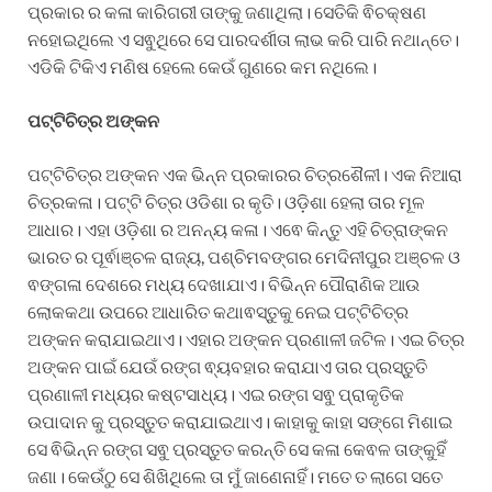
ପ୍ରକାର ର କଳା କାରିଗରୀ ତାଙ୍କୁ ଜଣାଥିଲା। ସେତିକି ଵିଚକ୍ଷଣ
ନହୋଇଥିଲେ ଏ ସଵୁଥିରେ ସେ ପାରଦର୍ଶୀତା ଲାଭ କରି ପାରି ନଥାନ୍ତେ।
ଏଡିକି ଟିକିଏ ମଣିଷ ହେଲେ କେଉଁ ଗୁଣରେ କମ ନଥିଲେ।
ପଟ୍ଟିଚିତ୍ର
ଅଙ୍କନ
ପଟ୍ଟିଚିତ୍ର ଅଙ୍କନ ଏକ ଭିନ୍ନ ପ୍ରକାରର ଚିତ୍ରଶୈଳୀ। ଏକ ନିଆରା
ଚିତ୍ରକଳା। ପଟ୍ଟି ଚିତ୍ର ଓଡିଶା ର କୃତି। ଓଡ଼ିଶା ହେଲା ତାର ମୂଳ
ଆଧାର। ଏହା ଓଡ଼ିଶା ର ଅନନ୍ୟ କଳା। ଏଵେ କିନ୍ତୁ ଏହି ଚିତ୍ରାଙ୍କନ
ଭାରତ ର ପୂର୍ଵାଞ୍ଚଳ ରାଜ୍ୟ, ପଶ୍ଚିମବଙ୍ଗର ମେଦିନୀପୁର ଅଞ୍ଚଳ ଓ
ଵଙ୍ଗଳା ଦେଶରେ ମଧ୍ୟ ଦେଖାଯାଏ। ବିଭିନ୍ନ ପୌରାଣିକ ଆଉ
ଲୋକକଥା ଉପରେ ଆଧାରିତ କଥାଵସ୍ତୁକୁ ନେଇ ପଟ୍ଟିଚିତ୍ର
ଅଙ୍କନ କରାଯାଇଥାଏ। ଏହାର ଅଙ୍କନ ପ୍ରଣାଳୀ ଜଟିଳ। ଏଇ ଚିତ୍ର
ଅଙ୍କନ ପାଇଁ ଯେଉଁ ରଙ୍ଗ ଵ୍ୟବହାର କରାଯାଏ ତାର ପ୍ରସ୍ତୁତି
ପ୍ରଣାଳୀ ମଧ୍ୟର କଷ୍ଟସାଧ୍ୟ। ଏଇ ରଙ୍ଗ ସଵୁ ପ୍ରାକୃତିକ
ଉପାଦାନ କୁ ପ୍ରସ୍ତୁତ କରାଯାଇଥାଏ। କାହାକୁ କାହା ସଙ୍ଗେ ମିଶାଇ
ସେ ଵିଭିନ୍ନ ରଙ୍ଗ ସଵୁ ପ୍ରସ୍ତୁତ କରନ୍ତି ସେ କଳା କେଵଳ ତାଙ୍କୁହିଁ
ଜଣା। କେଉଁଠୁ ସେ ଶିଖିଥିଲେ ତା ମୁଁ ଜାଣେନାହିଁ। ମତେ ତ ଲାଗେ ସତେ