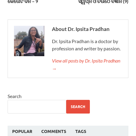
କେତୋଟି ଦିନ – ୨
ସ୍ୱପ୍ନ ଓ ଚଉଠେ ବିଜ୍ଞାନ (୨)
About Dr. Ipsita Pradhan
Dr. Ipsita Pradhan is a doctor by
profession and writer by passion.
View all posts by Dr. Ipsita Pradhan
→
Search
SEARCH
POPULAR
COMMENTS
TAGS