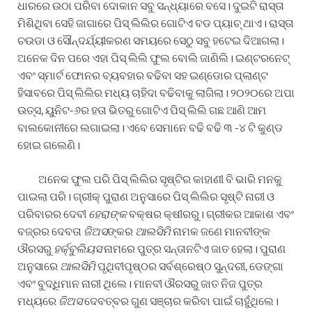
ଧାରରେ ଉଠା ପରିବା ଦୋକାନ ସବୁ ସନ୍ଧ୍ୟାରେ ବସେ। ଦୁଇଟି ରାସ୍ତା
ମିଶିଥିବା ସେହି ଜାଗାରେ ପିସ୍ ଲିଲିର ଗୋଟିଏ ବଡ ପ୍ୟାଚ୍ ଥାଏ। ରାସ୍ତା
ଚଉଡା ଓ ସୌନ୍ଦର୍ଯ୍ୟୀକରଣ ସମୟରେ ସେଠୁ ସବୁ ହଟେଇ ଦିଆଗଲା।
ଅନେକ ଦିନ ପରେ ଏହା ପିସ୍ ଲିଲି ଫୁଲ ବୋଲି ଜାଣିଲି। ଇଣ୍ଟରନେଟ୍
ଏବଂ ସ୍ମାର୍ଟ ଫୋନର ବ୍ୟବହାର ବଢିବା ସହ ଇଣ୍ଡୋର ପ୍ଲାଣ୍ଟ
ହିସାବରେ ପିସ୍ ଲିଲିର ମଧ୍ୟ ଚାହିଦା ବଢିବାକୁ ଲାଗିଲା। ୨୦୨୦ରେ ଅପା
ଉତ୍ସ, ୟୁନିଟ-୬ର ହତା ଭିତରୁ ଗୋଟିଏ ପିସ୍ ଲିଲି ଗଛ ଆଣି ଆମ
ବାଲକୋନୀରେ ଲଗାଇଲା। ଏବେ ସେମାନେ ବଢି ବଢି ୩ -୪ ଟି କୁଣ୍ଡ
ହୋଇ ଗଲେଣି।
ଅନେକ ଫୁଲ ପରି ପିସ୍ ଲିଲିର ସୃଷ୍ଟିର କାହାଣୀ ବି ଭାରି ମନକୁ
ପାଇଲା ପରି। ଗ୍ରୀକ୍ ପୁରାଣ ଅନୁସାରେ ପିସ୍ ଲିଲିର ସୃଷ୍ଟି ନାରୀ ଓ
ପରିବାରର ଦେବୀ
ହେରାଙ୍କ
ବକ୍ଷର କ୍ଷୀରରୁ। ଗ୍ରୀକର ଆକାଶ ଏବଂ
ବଜ୍ରର ଦେବତା
ଜିଅସ
ଙ୍କର
ଆଲସିମି
ନାମକ ଜଣେ ମାନବୀଙ୍କ
ଔରସରୁ
ହର୍କ୍ବୁଲିୟସ
ନାମରେ ପୁତ୍ର ସନ୍ତାନଟିଏ ଜାତ ହେଲା। ପୁରାଣ
ଅନୁସାରେ
ଆଲସିମି
ପୃଥିବୀପୃଷ୍ଠର ସର୍ବଶ୍ରେଷ୍ଠ ସୁନ୍ଦରୀ, ଡେଙ୍ଗା
ଏବଂ ବୁଦ୍ଧିମାନ ନାରୀ ଥିଲେ। ମାନବୀ ଔରସରୁ ଜାତ ନିଜ ପୁତ୍ର
ମଧ୍ୟରେ
ଜିଅସ
ଦେବତ୍ବର ଗୁଣ ସଞ୍ଚାର କରିବା ପାଇଁ ଚାହୁଁଥିଲେ।