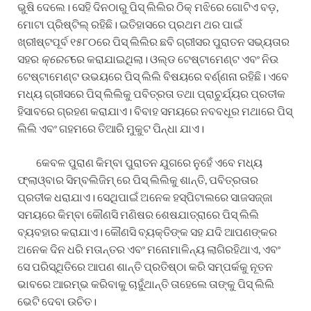
ଭୁଷି ଦେଲେ। ସେହି ଦିନଠାରୁ ପିସ୍ ଲିଲିର ଠିକ୍ ମଝିରେ ଗୋଟିଏ ବଡ଼,
ମୋଟା ପ୍ରିଷ୍ଟିଲ୍ ରହିଛି। ଇତିହାସରେ ପ୍ରଥମ ଥର ପାଇଁ
ଖ୍ରୀଷ୍ଟପୂର୍ବ ୧୫୮୦ରେ ପିସ୍ ଲିଲିର ଛବି ଗ୍ରୀସର ପୁରାତନ ସଭ୍ୟତାର
ସହର
କ୍ରେଟ
ରେ କରାଯାଇଥିଲା। ଓଲ୍ଡ ଟେଷ୍ଟାମେଣ୍ଟ ଏବଂ ନିଉ
ଟେଷ୍ଟାମେଣ୍ଟ ଉଭୟରେ ପିସ୍ ଲିଲି ବିଷୟରେ ବର୍ଣ୍ଣନା ରହିଛି। ଏବେ
ମଧ୍ୟ ଗ୍ରୀସରେ ପିସ୍ ଲିଲିକୁ ପବିତ୍ରତା ତଥା ପ୍ରାଚୁର୍ଯ୍ୟର ପ୍ରତୀକ
ହିସାବରେ ଗ୍ରହଣ କରାଯାଏ। ବିବାହ ସମୟରେ ନବବଧୂର ମଥାରେ ପିସ୍
ଲିଲି ଏବଂ ଗହମରେ ତିଆରି ମୁକୁଟ ପିନ୍ଧା ଯାଏ।
କେବଳ ପୁରାଣ କିମ୍ବା ପୁରାତନ ଯୁଗରେ ନୁହେଁ ଏବେ ମଧ୍ୟ
ଫ୍ଲାଓ୍ବାର ସିମ୍ବଲିଜିମ୍ ରେ ପିସ୍ ଲିଲିକୁ ଶାନ୍ତି, ପବିତ୍ରତାର
ପ୍ରତୀକ ଧରାଯାଏ। ସେଥିପାଇଁ ଅନେକ ହସ୍ପିଟାଲରେ ସାଜସଜ୍ଜା
ସମୟରେ କିମ୍ବା କୌଣସି ମଣିଷର ଶେଷଯାତ୍ରାରେ ପିସ୍ ଲିଲି
ବ୍ୟବହାର କରାଯାଏ। କୌଣସି ବ୍ୟକ୍ତିଙ୍କ ସହ ଯଦି ଆପଣଙ୍କର
ଅନେକ ଦିନ ଧରି ମତାନ୍ତର ଏବଂ ମନୋମାଳିନ୍ୟ ଲାଗିରହିଥାଏ, ଏବଂ
ସେ ପରିସ୍ଥିତିରେ ଆପଣ ଶାନ୍ତି ପ୍ରତିଷ୍ଠା କରି ସମ୍ପର୍କକୁ ନୂତନ
ଭାବରେ ଆରମ୍ଭ କରିବାକୁ ଚାହୁଁଥାନ୍ତି ତାହେଲେ ତାଙ୍କୁ ପିସ୍ ଲିଲି
ଭେଟି ଦେବା ଉଚିତ।