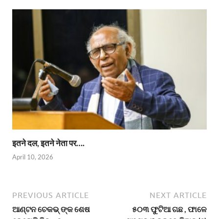
इतने दल, इतने नेता पर….
April 10, 2026
PREVIOUS ARTICLE
NEXT ARTICLE
ଆଣ୍ଟନ ଚେକଭ୍ ଙ୍କ ଶେଷ
୫୦୩ ଫୁଟିଆ ଗଛ , ଫାଳେ