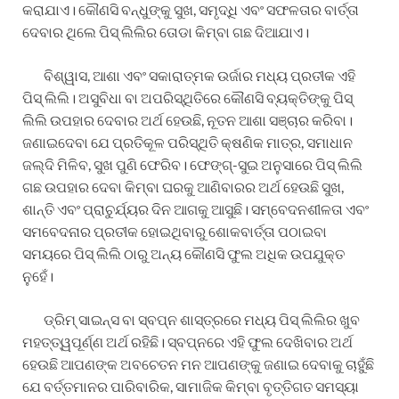
କରାଯାଏ। କୌଣସି ବନ୍ଧୁଙ୍କୁ ସୁଖ, ସମୃଦ୍ଧି ଏବଂ ସଫଳତାର ବାର୍ତ୍ତା
ଦେବାର ଥିଲେ ପିସ୍ ଲିଲିର ତୋଡା କିମ୍ବା ଗଛ ଦିଆଯାଏ।
ବିଶ୍ୱାସ, ଆଶା ଏବଂ ସକାରାତ୍ମକ ଉର୍ଜାର ମଧ୍ୟ ପ୍ରତୀକ ଏହି
ପିସ୍ ଲିଲି। ଅସୁବିଧା ବା ଅପରିସ୍ଥିତିରେ କୌଣସି ବ୍ୟକ୍ତିଙ୍କୁ ପିସ୍
ଲିଲି ଉପହାର ଦେବାର ଅର୍ଥ ହେଉଛି, ନୂତନ ଆଶା ସଞ୍ଚାର କରିବା।
ଜଣାଇଦେବା ଯେ ପ୍ରତିକୂଳ ପରିସ୍ଥିତି କ୍ଷଣିକ ମାତ୍ର, ସମାଧାନ
ଜଲ୍ଦି ମିଳିବ, ସୁଖ ପୁଣି ଫେରିବ। ଫେଙ୍ଗ୍-ସୁଇ ଅନୁସାରେ ପିସ୍ ଲିଲି
ଗଛ ଉପହାର ଦେବା କିମ୍ବା ଘରକୁ ଆଣିବାରର ଅର୍ଥ ହେଉଛି ସୁଖ,
ଶାନ୍ତି ଏବଂ ପ୍ରାଚୁର୍ଯ୍ୟର ଦିନ ଆଗକୁ ଆସୁଛି। ସମ୍ବେଦନଶୀଳତା ଏବଂ
ସମବେଦନାର ପ୍ରତୀକ ହୋଇଥିବାରୁ ଶୋକବାର୍ତ୍ତା ପଠାଇବା
ସମୟରେ ପିସ୍ ଲିଲି ଠାରୁ ଅନ୍ୟ କୌଣସି ଫୁଲ ଅଧିକ ଉପଯୁକ୍ତ
ନୁହେଁ।
ଡ୍ରିମ୍ ସାଇନ୍ସ ବା ସ୍ବପ୍ନ ଶାସ୍ତ୍ରରେ ମଧ୍ୟ ପିସ୍ ଲିଲିର ଖୁବ
ମହତ୍ତ୍ୱପୂର୍ଣ୍ଣ ଅର୍ଥ ରହିଛି। ସ୍ବପ୍ନରେ ଏହି ଫୁଲ ଦେଖିବାର ଅର୍ଥ
ହେଉଛି ଆପଣଙ୍କ ଅବଚେତନ ମନ ଆପଣଙ୍କୁ ଜଣାଇ ଦେବାକୁ ଚାହୁଁଛି
ଯେ ବର୍ତ୍ତମାନର ପାରିବାରିକ, ସାମାଜିକ କିମ୍ବା ବୃତ୍ତିଗତ ସମସ୍ୟା