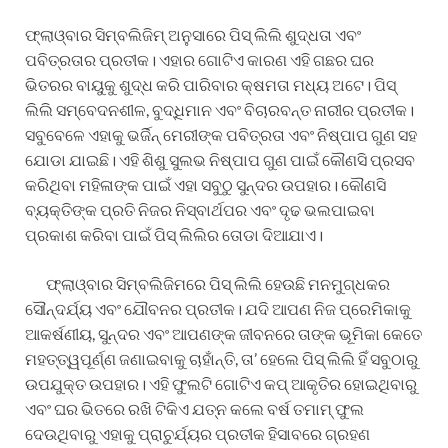
ଫ୍ଲାଓ୍ବାର ସିମ୍ବଲିଜିମ୍ ଅନୁସାରେ ପିସ୍ ଲିଲି ଶୁଦ୍ଧତା ଏବଂ
ପବିତ୍ରତାର ପ୍ରତୀକ। ଏହାର ଗୋଟିଏ କାରଣ ଏହି ଗଛର ଘର
ଭିତରର ବାୟୁକୁ ଶୁଦ୍ଧ କରି ପାରିବାର କ୍ଷମତା ମଧ୍ୟ ଅଟେ। ପିସ୍
ଲିଲି ସମ୍ବେଦନଶୀଳ, ବୁଦ୍ଧିମାନ ଏବଂ ବିଚାରବନ୍ତ ନାରୀର ପ୍ରତୀକ।
ସବୁବେଳେ ଏହାକୁ ଭର୍ଜିନ୍ ମେରୀଙ୍କ ପବିତ୍ରତା ଏବଂ ନିଷ୍ପାପ ଗୁଣ ସହ
ଯୋଡା ଯାଇଛି। ଏହି ଶିଶୁ ସୁଲଭ ନିଷ୍ପାପ ଗୁଣ ପାଇଁ କୌଣସି ପ୍ରସବ
କରିଥିବା ମହିଳାଙ୍କ ପାଇଁ ଏହା ସବୁଠୁ ସୁନ୍ଦର ଉପହାର। କୌଣସି
ବ୍ୟକ୍ତିଙ୍କ ପ୍ରତି ନିଜର ନିସ୍ବାର୍ଥପର ଏବଂ ଦୃଢ ଭଲପାଇବା
ପ୍ରକାଶ କରିବା ପାଇଁ ପିସ୍ ଲିଲିର ତୋଡା ଦିଆଯାଏ।
ଫ୍ଲାଓ୍ବାର ସିମ୍ବଲିଜିମରେ ପିସ୍ ଲିଲି ହେଉଛି ମନମୁଗ୍ଧକର
ସୌନ୍ଦର୍ଯ୍ୟ ଏବଂ ଯୌବନର ପ୍ରତୀକ। ଯଦି ଆପଣ ନିଜ ପ୍ରେମିକାକୁ
ଆକର୍ଷଣୀୟ, ସୁନ୍ଦର ଏବଂ ଆପଣଙ୍କ ଜୀବନରେ ତାଙ୍କ ଭୂମିକା କେତେ
ମହତ୍ତ୍ୱପୂର୍ଣ୍ଣ ଜଣାଇବାକୁ ଚାହାଁନ୍ତି, ତା’ ହେଲେ ପିସ୍ ଲିଲି ହିଁ ସବୁଠାରୁ
ଉପଯୁକ୍ତ ଉପହାର। ଏହି ଫୁଲଟି ଗୋଟିଏ କପ୍ ଆକୃତିର ହୋଇଥିବାରୁ
ଏବଂ ଘର ଭିତରେ ରଖି ଟିକିଏ ଯତ୍ନ କଲେ ବର୍ଷ ତମାମ୍ ଫୁଲ
ଦେଉଥିବାରୁ ଏହାକୁ ପ୍ରାଚୁର୍ଯ୍ୟର ପ୍ରତୀକ ହିସାବରେ ଗ୍ରହଣ