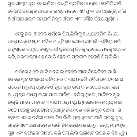
ଖୁବ ଶୀଘ୍ର ଦୂର ହୋଇଯିବ। ଶାନ୍ତି ପ୍ରତିଷ୍ଠା ହେବ। ସେମିତି ଯଦି
କୌଣସି ବ୍ୟକ୍ତି ଆପଣଙ୍କ ସ୍ବପ୍ନରେ ଏହି ଫୁଲ ସହ ଆସନ୍ତି, ତା’ର
ଅର୍ଥ ଆପଣଙ୍କ ସମ୍ପର୍କ ନିସ୍ବାର୍ଥପର ଏବଂ ସୌହାର୍ଦ୍ଦ୍ୟପୂର୍ଣ୍ଣ।
ଏସବୁ ଛଡା ଅନେକ ଧର୍ମରେ ପିସ୍ ଲିଲିକୁ ଆଧ୍ୟାତ୍ମିକ ଚିନ୍ତା,
ଆତ୍ମସନ୍ତୋଷ, ମାନସିକ ଶାନ୍ତି ସହ ଯୋଡା ଯାଇଛି। ବୌଦ୍ଧଧର୍ମ
ଅନୁସାରେ ବାହ୍ୟ, ବସ୍ତୁବାଦୀ ଦୁନିଆରୁ ନିଜକୁ ଦୂରେଇ, ମନକୁ ସଞ୍ଜତ
କରି, ପରମାତ୍ମା ସହ ଯୋଡି ହେବାର ପ୍ରତୀକ ହେଉଛି ପିସ୍ ଲିଲି।
ବର୍ଷରେ ଥରେ ମାଟି ବଦଳାଇ ଦେଲେ ଆଉ ଟିକେଟିକେ ପାଣି
ଦେଲେ ଖୁବ ସହଜରେ ବଢିପାରେ ଏ ଗଛ। ବେଶି ପରିଶ୍ରମ ଦରକାର
ପଡେନି। ମୂଳରୁ ପ୍ରତିବର୍ଷ ନୂଆ ନୂଆ ଚାରା ବାହାରେ, ଅଲଗା କରି
ଅନ୍ୟତ୍ର ମଧ୍ୟ ଲଗା ଯାଇ ପାରିବ। ବଗିଚା ଥିଲେ, ମାଟିରେ ଖୁବ
ଜଲ୍ଦି ମାଡେ ଓ ବଢେ ଏ ଗଛ। ଅଳ୍ପ ସୂର୍ଯ୍ୟାଲୋକରେ ମଧ୍ୟ ଭଲ
ବଢେ। ତେଣୁ ଇଣ୍ଡୋର ପ୍ଲାଣ୍ଟ ହିସାବରେ ଏହାର ଖୁବ ଚାହିଦା। ତା’
ହେଲେ ଏଥର ନର୍ସରୀ ଗଲେ ପିସ୍ ଲିଲି ପ୍ଲାଣ୍ଟଟେ ଆଣି ଘରକୁ ସୁଖ,
ଶାନ୍ତି ଏବଂ ସକାରାତ୍ମକ ଉର୍ଜା ନିମନ୍ତ୍ରଣ କରନ୍ତୁ। ବନ୍ଧୁ ମାନଙ୍କ
ସୁଖ ଏବଂ ସଫଳତା କାମନା କରି ପିସ୍ ଲିଲି ପ୍ଲାଣ୍ଟ ଉପହାର ଦିଅନ୍ତୁ।