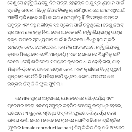
ତେଣୁ ସେ
ହର୍କ୍ବୁଲିୟସ
କୁ ନିଜ ପତ୍ନୀ
ହେରା
ଙ୍କ ଠାରୁ ସ୍ତନ୍ୟପାନ ପାଇଁ
ସ୍ବର୍ଗକୁ ନେଲେ। କିନ୍ତୁ
ଜିଅସ
ବିଲକୁଲ୍ ଜାଣିଥିଲେ ଯେ
ହେରା
ଏଥିପାଇଁ
ଆଦୌ ରାଜି ହେବେ ନାହିଁ। କାରଣ
ହେରା
ପୂର୍ବରୁ ହିଁ
ଜିଅସ
ଙ୍କ ଲମ୍ପଟ
ପବୃତ୍ତି ଏବଂ ବହୁ ନାରୀଙ୍କ ସହ ପ୍ରେମ ପାଇଁ ଚିଡୁଥିଲେ। ତେଣୁ
ଜିଅସ୍
ପ୍ରଥମେ
ହେରା
ଙ୍କୁ ନିଶା ଦେଇ ଅଚେତ କରି
ହର୍କ୍ବୁଲିୟସ
ଙ୍କୁ ତାଙ୍କ
ବକ୍ଷ ଉପରେ ସ୍ତନ୍ୟପାନ ପାଇଁ ଛାଡିଦେଲେ। କିନ୍ତୁ ହଠାତ୍ କରି
ହେରା
ଙ୍କ ଚେତା ଫେରିଆସିଲା। ସେ ନିଜ ଛାତି ଉପରେ
ହର୍କ୍ବୁଲିୟସ
କୁ
କ୍ଷୀର ପିଉଥିବାର ଦେଖି ଆଶ୍ଚର୍ଯ୍ୟ ଏବଂ ରାଗରେ ସେ ଶିଶୁଟିକୁ ଛାଟି
ଦେଲେ। ସେହି ଛାଟି ଦେବା ସମୟରେ କ୍ଷୀରର ଧାର ବୋହି ଗଲା, ଯାହା
ମିଲ୍କୀ
–
ଓ୍ବେ
ବା ଆକାଶ ଗଙ୍ଗା ହେଲା। ଏବଂ କ୍ଷୀରର ବିନ୍ଦୁ ପୃଥିବୀ
ପୃଷ୍ଠରେ ଯେଉଁଠି ବି ପଡିଲା ସେଠି ସୁନ୍ଦର, ନରମ, ଫରଫର ଧଳା
ରଙ୍ଗର
ପିସ୍
ଲିଲି
ଫୁଲ ଫୁଟିଲା।
ରୋମାନ ପୁରାଣ ଅନୁସାରେ, ଯେତେବେଳେ ସୌନ୍ଦର୍ଯ୍ୟ ଏବଂ
ପ୍ରେମର ଦେବୀ
ଭେନସ୍
ସମୁଦ୍ର ଲହଡିର ଫେଣରୁ ଉତ୍ପନ୍ନ ହେଲେ,
ପ୍ରଥମେ ଏ ସୁନ୍ଦର, ସ୍ନିଗ୍ଧ ପିସ୍ ଲିଲି ଫୁଲର ସୌନ୍ଦର୍ଯ୍ୟ ଦେଖି
ଭୀଷଣ ଈର୍ଷା କଲେ। ତେବେ ସେ ରାଗରେ ଗୋଟିଏ ବିଶାଳ
ପ୍ରିଷ୍ଟିଲ
(ଫୁଲର female reproductive part) ପିସ୍ ଲିଲିର ଠିକ୍ ମଝି ଅ°ଶରେ