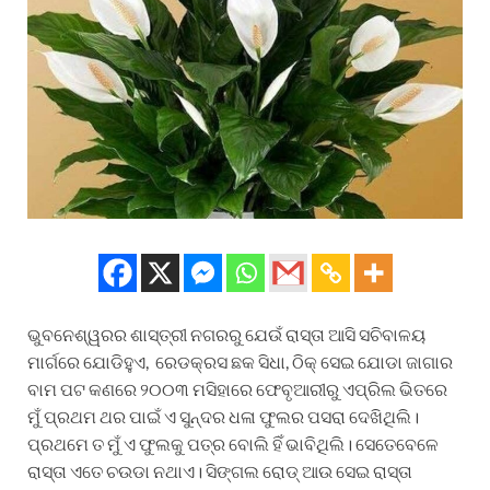
ଭୁବନେଶ୍ୱରର ଶାସ୍ତ୍ରୀ ନଗରରୁ ଯେଉଁ ରାସ୍ତା ଆସି ସଚିବାଳୟ
ମାର୍ଗରେ ଯୋଡିହୁଏ, ରେଡକ୍ରସ ଛକ ସିଧା, ଠିକ୍ ସେଇ ଯୋଡା ଜାଗାର
ବାମ ପଟ କଣରେ ୨୦୦୩ ମସିହାରେ ଫେବୃଆରୀରୁ ଏପ୍ରିଲ ଭିତରେ
ମୁଁ ପ୍ରଥମ ଥର ପାଇଁ ଏ ସୁନ୍ଦର ଧଳା ଫୁଲର ପସରା ଦେଖିଥିଲି।
ପ୍ରଥମେ ତ ମୁଁ ଏ ଫୁଲକୁ ପତ୍ର ବୋଲି ହିଁ ଭାବିଥିଲି। ସେତେବେଳେ
ରାସ୍ତା ଏତେ ଚଉଡା ନଥାଏ। ସିଙ୍ଗଲ ରୋଡ୍ ଆଉ ସେଇ ରାସ୍ତା