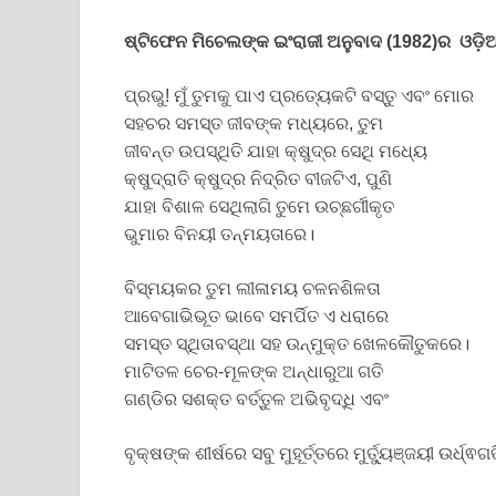
ଷ୍ଟିଫେନ ମିଚେଲଙ୍କ ଇଂରାଜୀ ଅନୁବାଦ (1982)ର ଓଡ଼ି
ପ୍ରଭୁ! ମୁଁ ତୁମକୁ ପାଏ ପ୍ରତ୍ୟେକଟି ବସ୍ତୁ ଏବଂ ମୋର
ସହଚର ସମସ୍ତ ଜୀବଙ୍କ ମଧ୍ୟରେ, ତୁମ
ଜୀବନ୍ତ ଉପସ୍ଥିତି ଯାହା କ୍ଷୁଦ୍ର ସେଥି ମଧ୍ୟେ
କ୍ଷୁଦ୍ରାତି କ୍ଷୁଦ୍ର ନିଦ୍ରିତ ବୀଜଟିଏ, ପୁଣି
ଯାହା ବିଶାଳ ସେଥିଲାଗି ତୁମେ ଉଚ୍ଛର୍ଗୀକୃତ
ଭୁମାର ବିନୟୀ ତନ୍ମୟତାରେ।
ବିସ୍ମୟକର ତୁମ ଲୀଳାମୟ ଚଳନଶିଳତା
ଆବେଗାଭିଭୂତ ଭାବେ ସମର୍ପିତ ଏ ଧରାରେ
ସମସ୍ତ ସ୍ଥିତାବସ୍ଥା ସହ ଉନ୍ମୁକ୍ତ ଖେଳକୌତୁକରେ।
ମାଟିତଳ ଚେର-ମୂଳଙ୍କ ଅନ୍ଧାରୁଆ ଗତି
ଗଣ୍ଡିର ସଶକ୍ତ ବର୍ତ୍ତୁଳ ଅଭିବୃଦ୍ଧି ଏବଂ
ବୃକ୍ଷଙ୍କ ଶୀର୍ଷରେ ସବୁ ମୁହୂର୍ତ୍ତରେ ମୁର୍ତ୍ୟୁଞ୍ଜୟୀ ଉର୍ଧ୍ଵଗ