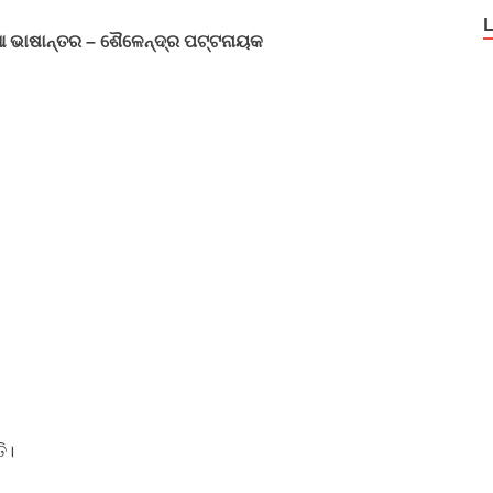
ଆ ଭାଷାନ୍ତର – ଶୈଳେନ୍ଦ୍ର ପଟ୍ଟନାୟକ
ତି।