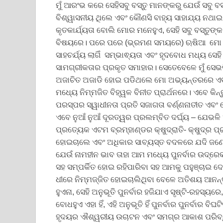
ମୁଁ ଆରଂଭ କରେ ସେହିସବୁ ବସ୍ତୁ ମାନଙ୍କରୁ ଯେଉଁ ସବୁ
ବିଶ୍ୱାସନୀୟ ଥିଲେ ଏବଂ କୌଣସି ବାହ୍ୟ ସାହାଯ୍ୟ ନଥା
କୃତକାର୍ଯ୍ୟତା ବୋଲି ମୋର ମନେହୁଏ, ସେହି ସବୁ ବସ୍ତୁଙ୍
ବିଷୟରେ। ପରେ ପରେ (ଭ୍ରମଣ ସମୟରେ) ଋଷିଆ ମୋ ଲାଗିଁ
ସାହଚର୍ଯ୍ୟ ଲାଗିଁ ସମ୍ଭାଵ୍ୟତା ଏବଂ ହୃଦବୋଧ ମଧ୍ୟ ସ
ସାମଗ୍ରୀକତାର ପ୍ରକୃତ ସମାହାର। ସେତେବେଳେ ମୁଁ ସେଭଳି 
ଅଜାଚିତ ଅଜାଡି ହୋଇ ପଡିଥଲେ ମୋ ଅଭ୍ୟନ୍ତରରେ ଏବଂ ଏ
ମଧ୍ୟେ ନିମ୍ମଜିତ ବିହ୍ୱଳ ବିନୀତ ପ୍ରାର୍ଥନରେ। ଏବେ କ
ପରସ୍ପର ସ୍ୱାଧୀନତା ପ୍ରତି ସଜାଗତା ବର୍ଣ୍ଣନାତୀତ ଏବଂ
ଏବେ ନୁଆଁ ନୁଆଁ ଦୂରତ୍ୱର ପ୍ରଲମ୍ବିତ ଦର୍ଘ୍ୟ – ଯେଭଳ
ପ୍ରତ୍ୟେକ ଏଟମ ବ୍ରମ୍ହାଣ୍ଡର କ୍ଷୁଦ୍ରାତି- କ୍ଷୁଦ୍ର ପ
ହୋଇଚାଲେ ଏବଂ ଅଧିକାର ସାବ୍ୟସ୍ତ ବଦଳରେ ଯଦି ଜଣେ ସମ
ଯେଉଁ ନାମହୀନ ଭାବ ତାହା ଆମ ମଧ୍ୟେ ପୁନର୍ବାର ଉଦ୍ରେ
ସହ ସମ୍ପର୍କିତ ହୋଇ ରହିପାରିବା ସହ ଆମକୁ ପହୁଞ୍ଚାଇ 
ଧୀରେ ନିମ୍ମଜ୍ଜିତ ହୋଇଚାଲିଥିବା ବେଳେ ଅତିଶୟ ଆନନ୍
ହୁଏନା, ସେହି ଅନୁଭୂତି ପୁନର୍ବାର ହଜିଯାଏ ସୃଷ୍ଟି-ରହସ
ବୋଧହୁଏ ଏହା ହିଁ, ଏହି ଅନୁଭୂତି ହିଁ ପୁନର୍ବାର ପୁନର୍ବ
ହୃଦୟର ଐଶ୍ୱରୀୟ ଉଚାଟନ ଏବଂ ସମଗ୍ର ଆକାଶ ପରିବ୍ୟା