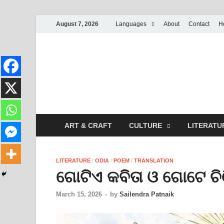
August 7, 2026
Languages
About
Contact
H
ART & CRAFT
CULTURE
LITERATU
LITERATURE
/
ODIA
/
POEM
/
TRANSLATION
ଗୋଟିଏ କବିତା ଓ ଗୋଟେ ଚିଠ
March 15, 2026
-
by
Sailendra Patnaik