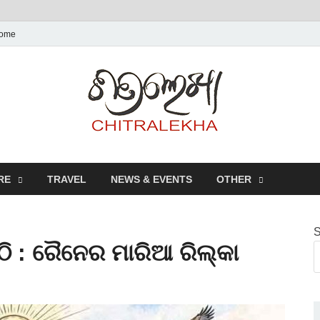
ome
Chitr
RE
TRAVEL
NEWS & EVENTS
OTHER
S
ି : ରୈନେର ମାରିଆ ରିଲ୍କା