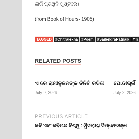
ଲାଗିଁ ପ୍ରଥିବି ପୃଷ୍ଟରେ।
(from Book of Hours- 1905)
TAGGED
#Chitralekha
#Poem
#SailendraPatnaik
#Tr
RELATED POSTS
ଏ କେ ରାମାନୁଜନଙ୍କ ତିନିଟି କବିତା
ପୋଡାଭୂଇଁ
July 9, 2026
July 2, 2026
PREVIOUS ARTICLE
କବି ଏବଂ କବିତାର ବିଶ୍ୱ : ୱିସଲାୟା ସିମ୍ବୋରସ୍କା