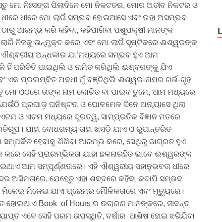
 ବସ୍ତୁ ମୋ ନିଃସଙ୍ଗ ପିଲାଦିନେ ମୋ ନିକଟତର, ମୋର ଅତୀବ ନିକଟର ଓ
ଇ ଧୀରେ ଧୀରେ ମୋ ଲାଗିଁ ସମ୍ଭବ ହୋଇଆସେ ଏବଂ ତାହା ଅସମ୍ଭବ
କ ଠାରୁ ଆରମ୍ଭ କରି କହିବା, କହିପାରିବା ପଶୁପକ୍ଷୀ ମାନଙ୍କ
 ନିଜକୁ ଉନ୍ମୁକ୍ତ କରେ ଏବଂ ମୋ ଲାଗିଁ ସୃଷ୍ଟିକରେ ଈଶ୍ୱରଙ୍କ
େହି ଐଶ୍ଵରୀୟ ଅନ୍ଧକାର ଯା’ମଧ୍ୟରେ ସମ୍ଭବ ହୁଏ ଆମ
ହିଁ ପରିଚିତି ପାଇଥିଲି ଓ ନାମିତ କରିଥିଲି ଈଶ୍ବରଙ୍କୁ ଯିଏ
କ ପ୍ରଲମ୍ବିତ ଅବଧୀ ମୁଁ ବଞ୍ଚିଥିଲି ଈଶ୍ୱର-ନାମର ଗର୍ଭ-ଗୃହ
ିନ୍ତୁ ମୋ ଓଠରେ ତାଙ୍କ ନାମ କୋଚିତ ବା ପାଇବ ତୁମେ, ଆମ ମଧ୍ୟରେ
 ଯେଉଁଠି ପ୍ରଘାଡ଼ ଘନିଷ୍ଟତା ଓ ଘୋଳମେଳ ଦିନେ ଅନା୍ୟାସେ ଥିଲା
ି ଏଟମ ଓ ଏଟମ ମଧ୍ୟରେ ଦୂରତ୍ୱ, ସାମ୍ପ୍ରତିକ ବିଜ୍ଞାନ ମତରେ
୍ରତିରୂପ। ଯାହା ବୋଧଗମ୍ୟ ତାହା ଖସଡ଼ି ଯାଏ ଓ ରୁପାନ୍ତରିତ
୍ପର୍କିତ ହେବାକୁ ଶିଖିବା ଆରମ୍ଭ କରେ, ସେଥିରୁ ଜାଗ୍ରତ ହୁଏ
କ କରେ ସେହି ପ୍ରାରମ୍ଭିକତା ଯାହା ଛଳନାରହିତ ଭାବେ ଈଶ୍ୱରଙ୍କ
ଦେଇଥାଏ ଆମ ସମ୍ପୂର୍ଣ୍ଣତାରେ। ଏହି ଐଶ୍ୱରୀୟ ସହାନୁଭବତା ଧୀରେ
ଦର ଅସିମତାରେ, ଯେହେତୁ ଏହା ଶବ୍ଦରେ କହିବା କଦାପି ସମ୍ଭବ
୍ୟରେ, ମିଳେଇ ମିଳେଇ ଯାଏ ପ୍ରେମର ମୌଳିକତାରେ ଏବଂ ମୃତ୍ୟୁରେ।
ାର ବିଘଟିତ ହୋଇଥାଏ Book of Hours ର ଉଚାରଣ ମାନଙ୍କରେ, ଜୀବନ୍ତ
ପ୍ତ ଏବେ ସେହି ପରମ ଉପସ୍ଥିତି, ବର୍ଷାର ଆଶିଷ ହୋଇ ଝରିଯିବା