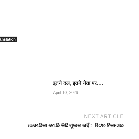
anslation
इतने दल, इतने नेता पर….
April 10, 2026
NEXT ARTICLE
ଆମେରିକା ବୋଲି କିଛି ମୁଲକ ନାହିଁ : -ପିଟର ବିକସେଲ