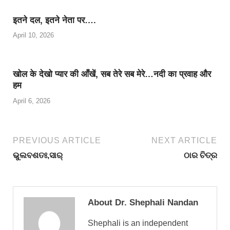
इतने दल, इतने नेता पर….
April 10, 2026
खोल के देखो प्यार की आँखें, सब तेरे सब मेरे…नदी का प्रवाह और
हम
April 6, 2026
PREVIOUS ARTICLE
NEXT ARTICLE
ଭୁଲବଶତଃ,ସାର୍
ଠାର ଚିତ୍ର
About Dr. Shephali Nandan
Shephali is an independent