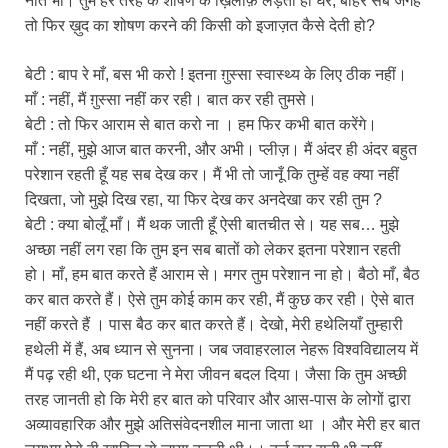
नाते भी। तुम हर तरह के शोषण के ख़िलाफ़ लड़ती हो घर, बाहर सब जगह
तो फिर ख़ुद का शोषण करने की किसी को इजाज़त कैसे देती हो?
बेटी : बाप रे माँ, बस भी करो ! इतना ग़ुस्सा स्वास्थ्य के लिए ठीक नहीं।
माँ : नहीं, मैं ग़ुस्सा नहीं कर रही। बात कर रही तुमसे।
बेटी : तो फिर आराम से बात करो ना । हम फिर कभी बात करेंगे।
माँ : नहीं, मुझे आज बात करनी, और अभी। प्लीज़। मैं अंदर ही अंदर बहुत
परेशान रहती हूँ यह सब देख कर। मैं भी तो जानूँ कि तुम्हें वह क्या नहीं
दिखता, जो मुझे दिख रहा, या फिर देख कर अनदेखा कर रही तुम ?
बेटी : क्या बोलूँ माँ। मैं थक जाती हूँ ऐसी बातचीत से। यह सब… मुझे
अच्छा नहीं लग रहा कि तुम इन सब बातों को लेकर इतना परेशान रहती
हो। माँ, हम बात करते हैं आराम से। मगर तुम परेशान ना हो। बैठो माँ, बैठ
कर बात करते हैं। ऐसे तुम कोई काम कर रही, मैं कुछ कर रही। ऐसे बात
नहीं करते हैं । पास बैठ कर बात करते हैं। देखो, मेरी हथेलियाँ तुम्हारी
हथेली में हैं, अब ध्यान से सुनना। जब जवाहरलाल नेहरू विश्वविद्यालय में
मैं पढ़ रही थी, एक घटना ने मेरा जीवन बदल दिया। जैसा कि तुम अच्छी
तरह जानती हो कि मेरी हर बात को परिवार और आस-पास के लोगों द्वारा
अव्यावहारिक और मुझे अतिसंवेदनशील माना जाता था । और मेरी हर बात