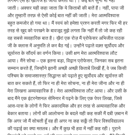
लगभग ऐसे ही ख़ारिज हो जाया करती थी।। कई बार सुनी भी नहीं
जाती। अक्सर यही कहा जाता कि ये किताबों की बातें हैं। नहीं, पापा जी
और तुम्हारी तरफ़ से ऐसी कोई बात नहीं की जाती। मेरा आत्मविश्वास
बहुत कमजोर हो गया था। मैं स्वयं को हमेशा प्रश्न करती मगर फिर भी हर
तरह से ख़ुद को परखने के बावजूद मुझे लगता कि नहीं मैं तो जो कह रही
वह सबसे व्यवहारिक बात है। ख़ैर! एक रोज़ मैं प्रोफेसर अभिजीत पाठक
जी के क्लास में अनुमति ले कर बैठ गई। उन्होंने पढ़ाते वक़्त सूर्योदय और
सूर्यास्त के सौंदर्य का वर्णन किया। उसी क्षण मेरा आत्मविश्वास लौट
आया। मैंने सोचा – एक इतना बड़ा, विद्वान प्रोफेसर, जिनका सब इतना
सम्मान करते हैं, जिन्होंने इतनी अच्छी अच्छी किताबें लिखीं हैं, वे जब किसी
पश्चिम के समाजशास्त्र सिद्धान्त को पढ़ाते हुए सूर्योदय और सूर्यास्त की
बात कर सकते हैं, तो फिर ना ही मेरा सोचना, ना ही मेरा जीना और ना ही
मेरा लिखना अव्यावहारिक है। मेरा आत्मविश्वास लौट आया। और उसी के
बाद मैंने एक इंटरनेशनल सेमिनार में पढ़ने के लिए एक पेपर लिखा, जिसे
आस-पास के लोगों ने फिर अकादमिक और हर तरह से अव्यावहारिक और
बेकार बताया। लोगों की आलोचना के बदले यही कह सकी मैं दबी ज़बान में
कि अगर जो मैं सोचती हूँ वह ही अगर ना कह सकूँ तो फिर विश्वविद्यालय
की पढ़ाई का क्या मतलब। और मैं कुछ भी हवा में नहीं कह रही। पुराने