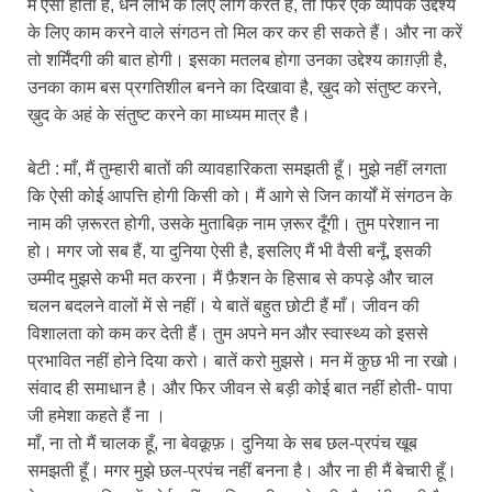
में ऐसा होता है, धन लाभ के लिए लोग करते हैं, तो फिर एक व्यापक उद्देश्य
के लिए काम करने वाले संगठन तो मिल कर कर ही सकते हैं। और ना करें
तो शर्मिंदगी की बात होगी। इसका मतलब होगा उनका उद्देश्य काग़ज़ी है,
उनका काम बस प्रगतिशील बनने का दिखावा है, ख़ुद को संतुष्ट करने,
ख़ुद के अहं के संतुष्ट करने का माध्यम मात्र है।
बेटी : माँ, मैं तुम्हारी बातों की व्यावहारिकता समझती हूँ। मुझे नहीं लगता
कि ऐसी कोई आपत्ति होगी किसी को। मैं आगे से जिन कार्यों में संगठन के
नाम की ज़रूरत होगी, उसके मुताबिक़ नाम ज़रूर दूँगी। तुम परेशान ना
हो। मगर जो सब हैं, या दुनिया ऐसी है, इसलिए मैं भी वैसी बनूँ, इसकी
उम्मीद मुझसे कभी मत करना। मैं फ़ैशन के हिसाब से कपड़े और चाल
चलन बदलने वालों में से नहीं। ये बातें बहुत छोटी हैं माँ। जीवन की
विशालता को कम कर देती हैं। तुम अपने मन और स्वास्थ्य को इससे
प्रभावित नहीं होने दिया करो। बातें करो मुझसे। मन में कुछ भी ना रखो।
संवाद ही समाधान है। और फिर जीवन से बड़ी कोई बात नहीं होती- पापा
जी हमेशा कहते हैं ना ।
माँ, ना तो मैं चालक हूँ, ना बेवक़ूफ़। दुनिया के सब छल-प्रपंच खूब
समझती हूँ। मगर मुझे छल-प्रपंच नहीं बनना है। और ना ही मैं बेचारी हूँ।