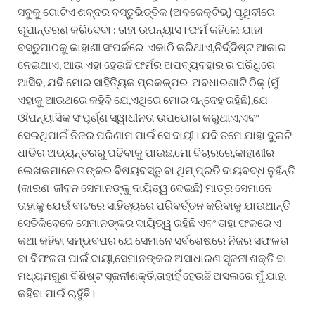
ସବୁକୁ ଗୋଟିଏ ଶବ୍ଦର ବସ୍ତୁଭିତ୍ତିକ (ଅବଜେକ୍ଟିଭ୍) ପୃଥିବୀରେ
ରୂପାନ୍ତରଣ କରିଦେବା : ତାହା ଉପନ୍ୟାସ। ଫର୍ମ କହିଲେ ଯାହା
ବସ୍ତୁପାଠକୁ କାହାଣୀ ସଂପର୍କରେ ଏକାଠି କରିଥାଏ,ନିର୍ଦ୍ଦିଷ୍ଟ ଆକାର
ନେଇଥାଏ, ଆଉ ଏହା ହେଉଛି ଫର୍ମର ଅପବ୍ୟବହାର ର ପରିଧିରେ
ଆସିବ, ଯଦି ମୋର ସାହିତ୍ୟିକ ପ୍ରକଳ୍ପର ଅବଧାରଣାଟି ଠିକ୍ (ମୁଁ
ଏହାକୁ ଆଉଥରେ କହିବି ଯେ,ଏଥିରେ ମୋର ସନ୍ଦେହ ରହିଛି),ଯେ
ଔପନ୍ୟାସିକ ସଂପୂର୍ଣ୍ଣ ସ୍ୱାଧୀନତା ଉପଭୋଗ କରୁଥାଏ,ଏବଂ
ସେଇଥିପାଇଁ ନିଜର ପରିଣାମ ପାଇଁ ସେ ଦାୟୀ। ଯଦି ତମେ ଯାହା ଦୁଇଟି
ଧାଡିର ଅଭ୍ୟନ୍ତରରୁ ପଢିବାକୁ ପାଉଛ,ମୋ ବିଚାରରେ,କାହାଣୀର
ଲେଖକମାନେ ତାଙ୍କର ବିଷୟବସ୍ତୁ ବା ଥିମ୍ ପ୍ରତି ଦାୟବଦ୍ଧ ନୁହଁନ୍ତି
(କାରଣ ଜୀବନ ସେମାନଙ୍କୁ ଦାୟିତ୍ୱ ଦେଇଛି) ମାତ୍ର ସେମାନେ
ତାହାକୁ ଯେଉଁ ବାଟରେ ସାହିତ୍ୟରେ ପରିବର୍ତ୍ତନ କରିବାକୁ ଯାଉଥାନ୍ତି
ସେତିକିବେଳେ ସେମାନଙ୍କର ଦାୟିତ୍ୱ ରହିଛି ଏବଂ ତାହା ଫଳରେ ଏ
କଥା କହିବା ସମ୍ଭବପର ଯେ ସେମାନେ ସର୍ବଶେଷରେ ନିଜର ସଫଳତା
ବା ବିଫଳତା ପାଇଁ ଦାୟୀ,ସେମାନଙ୍କର ଅସାଧାରଣ ସୃଜନୀ ଶକ୍ତି ବା
ମଧ୍ୟମଗୁଣ ବିଶିଷ୍ଟ ସୃଜନୀଶକ୍ତି,ତାହାହିଁ ହେଉଛି ଅସଲରେ ମୁଁ ଯାହା
କହିବା ପାଇଁ ଚାହୁଁଛି।