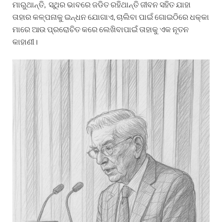
ମାରୁଥାନ୍ତି, ସ୍ଥିର ଭାବରେ ଜଡିତ ରହିଥାନ୍ତି ଜୀବନ ସହିତ ଯାହା
ତାହାର କଳ୍ପନାକୁ ଇନ୍ଧନ ଯୋଗାଏ, ଚାଲିବା ପାଇଁ ଗୋଇଠିରେ ଧକ୍କା
ମାରେ ଆଉ ପ୍ରରୋଚିତ କରେ ଲେଖିବାପାଇଁ ତାହାକୁ ଏକ ନୂତନ
କାହାଣୀ।