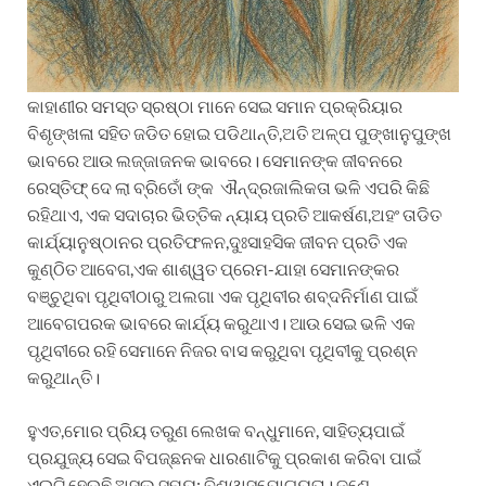
କାହାଣୀର ସମସ୍ତ ସ୍ରଷ୍ଠା ମାନେ ସେଇ ସମାନ ପ୍ରକ୍ରିୟାର
ବିଶୃଙ୍ଖଳା ସହିତ ଜଡିତ ହୋଇ ପଡିଥାନ୍ତି,ଅତି ଅଳ୍ପ ପୁଙ୍ଖାନୁପୁଙ୍ଖ
ଭାବରେ ଆଉ ଲଜ୍ଜାଜନକ ଭାବରେ। ସେମାନଙ୍କ ଜୀବନରେ
ରେସ୍ତିଫ୍ ଦେ ଲା ବ୍ରିତୋଁ ଙ୍କ ଐନ୍ଦ୍ରଜାଲିକତା ଭଳି ଏପରି କିଛି
ରହିଥାଏ, ଏକ ସଦାଚାର ଭିତ୍ତିକ ନ୍ୟାୟ ପ୍ରତି ଆକର୍ଷଣ,ଅହଂ ତାଡିତ
କାର୍ଯ୍ୟାନୁଷ୍ଠାନର ପ୍ରତିଫଳନ,ଦୁଃସାହସିକ ଜୀବନ ପ୍ରତି ଏକ
କୁଣ୍ଠିତ ଆବେଗ,ଏକ ଶାଶ୍ୱତ ପ୍ରେମ-ଯାହା ସେମାନଙ୍କର
ବଞ୍ଚୁଥିବା ପୃଥିବୀଠାରୁ ଅଲଗା ଏକ ପୃଥିବୀର ଶବ୍ଦନିର୍ମାଣ ପାଇଁ
ଆବେଗପରକ ଭାବରେ କାର୍ଯ୍ୟ କରୁଥାଏ। ଆଉ ସେଇ ଭଳି ଏକ
ପୃଥିବୀରେ ରହି ସେମାନେ ନିଜର ବାସ କରୁଥିବା ପୃଥିବୀକୁ ପ୍ରଶ୍ନ
କରୁଥାନ୍ତି।
ହୁଏତ,ମୋର ପ୍ରିୟ ତରୁଣ ଲେଖକ ବନ୍ଧୁମାନେ, ସାହିତ୍ୟପାଇଁ
ପ୍ରଯୁଜ୍ୟ ସେଇ ବିପଜ୍ଛନକ ଧାରଣାଟିକୁ ପ୍ରକାଶ କରିବା ପାଇଁ
ଏଇଟି ହେଉଛି ଅସଲ ସମୟ: ବିଶ୍ୱାସଯୋଗ୍ୟତା। ଜଣେ