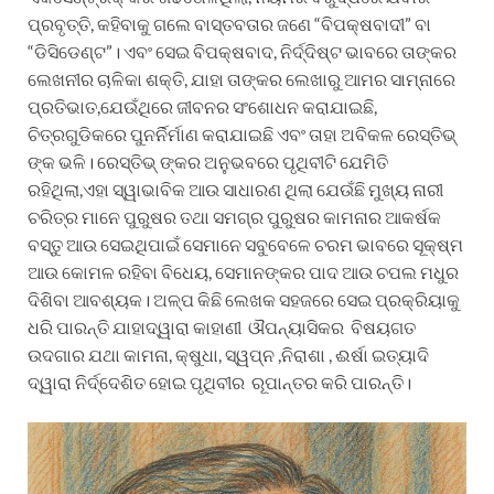
ପ୍ରବୃତ୍ତି, କହିବାକୁ ଗଲେ ବାସ୍ତବତାର ଜଣେ “ବିପକ୍ଷବାଦୀ” ବା
“ଡିସିଡେଣ୍ଟ”। ଏବଂ ସେଇ ବିପକ୍ଷବାଦ, ନିର୍ଦ୍ଦିଷ୍ଟ ଭାବରେ ତାଙ୍କର
ଲେଖନୀର ଚାଳିକା ଶକ୍ତି, ଯାହା ତାଙ୍କର ଲେଖାରୁ ଆମର ସାମ୍ନାରେ
ପ୍ରତିଭାତ,ଯେଉଁଥିରେ ଜୀବନର ସଂଶୋଧନ କରାଯାଇଛି,
ଚିତ୍ରଗୁଡିକରେ ପୁନର୍ନିର୍ମାଣ କରାଯାଇଛି ଏବଂ ତାହା ଅବିକଳ ରେସ୍ତିଭ୍
ଙ୍କ ଭଳି। ରେସ୍ତିଭ୍ ଙ୍କର ଅନୁଭବରେ ପୃଥିବୀଟି ଯେମିତି
ରହିଥିଲା,ଏହା ସ୍ୱାଭାବିକ ଆଉ ସାଧାରଣ ଥିଲା ଯେଉଁଛି ମୁଖ୍ୟ ନାରୀ
ଚରିତ୍ର ମାନେ ପୁରୁଷର ତଥା ସମଗ୍ର ପୁରୁଷର କାମନାର ଆକର୍ଷକ
ବସ୍ତୁ ଆଉ ସେଇଥିପାଇଁ ସେମାନେ ସବୁବେଳେ ଚରମ ଭାବରେ ସୂକ୍ଷ୍ମ
ଆଉ କୋମଳ ରହିବା ବିଧେୟ, ସେମାନଙ୍କର ପାଦ ଆଉ ଚପଲ ମଧୁର
ଦିଶିବା ଆବଶ୍ୟକ। ଅଳ୍ପ କିଛି ଲେଖକ ସହଜରେ ସେଇ ପ୍ରକ୍ରିୟାକୁ
ଧରି ପାରନ୍ତି ଯାହାଦ୍ୱାରା କାହାଣୀ ଔପନ୍ୟାସିକର ବିଷୟଗତ
ଉଦଗାର ଯଥା କାମନା, କ୍ଷୁଧା, ସ୍ୱପ୍ନ ,ନିରାଶା , ଈର୍ଷା ଇତ୍ୟାଦି
ଦ୍ୱାରା ନିର୍ଦ୍ଦେଶିତ ହୋଇ ପୃଥିବୀର ରୂପାନ୍ତର କରି ପାରନ୍ତି।