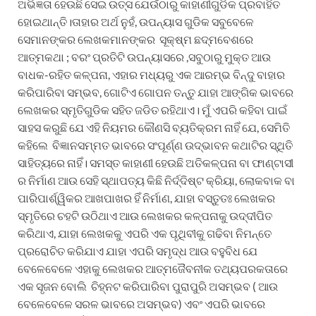
ଅଭିଜ୍ଞତା ହେଉଛି ସେଇ ଉତ୍ସ ଯେଉଁଠାରୁ କାହାଣୀଗୁଡିକ ପ୍ରବାହିତ
ହୋଇଥାନ୍ତି।ତାହାର ଅର୍ଥ ନୁହଁ, ଉପନ୍ୟାସ ଗୁଡିକ ସବୁବେଳେ
ସେମାନଙ୍କର ଲେଖକମାନଙ୍କର ସୂକ୍ଷ୍ମ ଛଦ୍ମବେଶରେ
ଆତ୍ମକଥା ; ବରଂ ପ୍ରତିଟି ଉପନ୍ୟାସରେ ,ସବୁଠାରୁ ମୁକ୍ତ ଆଉ
ବାଧକ-ରହିତ କଳ୍ପନା, ଏହାର ମଧ୍ୟରୁ ଏକ ଆରମ୍ଭ ବିନ୍ଦୁ ବାହାର
କରିପାରିବା ସମ୍ଭବ, ଗୋଟିଏ ଗୋପନ ତନ୍ତୁ ଯାହା ଆଙ୍ଗିକ ଭାବରେ
ଲେଖକର ସ୍ମୃତିଗୁଡିକ ସହିତ ଜଡିତ ରହିଥାଏ। ମୁଁ ଏପରି କହିବା ପାଇଁ
ସାହସ କରୁଛି ଯେ ଏହି ନିୟମର କୌଣସି ବ୍ୟତିକ୍ରମ ନାହିଁ ଯେ, ସେମିତି
କହିଲେ ବିଜ୍ଞାନସମ୍ମତ ଭାବରେ ସଂପୂର୍ଣ୍ଣ ଉଦ୍ଭାବନ କଥାଟିର ସ୍ଥିତି
ସାହିତ୍ୟରେ ନାହିଁ। ସମସ୍ତ କାହାଣୀ ହେଉଛି ଅତିକଳ୍ପନା ବା ଫାଣ୍ଟାସୀ
ର ନିର୍ମାଣ ଆଉ ସେହି ସ୍ଥାପତ୍ୟ କିଛି ନିର୍ଦ୍ଦିଷ୍ଟ କ୍ରିୟା, ଲୋକବାକ ବା
ପାରିପାର୍ଶ୍ୱିକର ଆଖପାଖର ହିଁ ନିର୍ମାଣ, ଯାହା ବସ୍ତୁତଃ ଲେଖକର
ସ୍ମୃତିରେ ଚହଟି ଉଠିଥାଏ ଆଉ ଲେଖକର କଳ୍ପନାକୁ ଉଦ୍ଦୀପିତ
କରିଥାଏ, ଯାହା ଲେଖକକୁ ଏପରି ଏକ ପୃଥିବୀକୁ ଗଢିବା ନିମନ୍ତେ
ପ୍ରରୋଚିତ କରିଯାଏ ଯାହା ଏପରି ସମୃଦ୍ଧ ଆଉ ବହୁବିଧ ଯେ
ବେଳେବେଳେ ଏହାକୁ ଲେଖକର ଆତ୍ମଜୈବନୀକ ତଥ୍ୟପରକତାରେ
ଏକ ସୃଜନ ବୋଲି ଚିହ୍ନଟ କରିପାରିବା ପୁରାପୁରି ଅସମ୍ଭବ ( ଆଉ
ବେଳେବେଳେ ସରଳ ଭାବରେ ଅସମ୍ଭବ) ଏବଂ ଏପରି ଭାବରେ