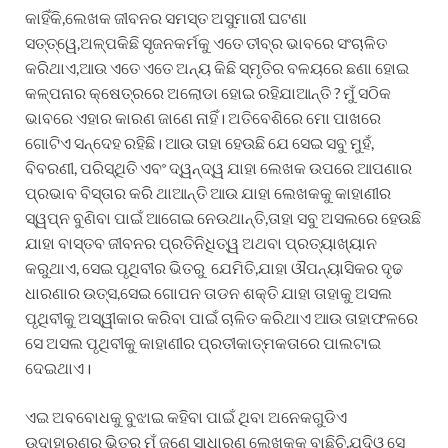
କାହିଁକି,ଲେଖକ ଜୀବନର ସମସ୍ତ ଅସୁମାରୀ ଘଟଣା
ସତ୍ତ୍ୱେ,ଅଳ୍ପକିଛି ସୃଜନକର୍ମକୁ ଏତେ ତୀବ୍ର ଭାବରେ ସଂଚାଳିତ
କରିଥାଏ,ଆଉ ଏତେ ଏତେ ଅନ୍ୟ କିଛି ସ୍ମୃତିର ବଳୟରେ ଛଣା ହୋଇ
କଳ୍ପନାର କ୍ଷେତ୍ରରେ ଅଲୋଡା ହୋଇ ରହିଯାଆନ୍ତି ? ମୁଁ ସଠିକ
ଭାବରେ ଏହାର କାରଣ ଜାଣେ ନାହିଁ। ଅତିବେଶିରେ ମୋ ପାଖରେ
ଗୋଟିଏ ସନ୍ଦେହ ରହିଛି। ଆଉ ତାହା ହେଉଛି ଯେ ସେଇ ସବୁ ମୁହଁ,
ବିବରଣୀ, ପରିସ୍ଥିତି ଏବଂ ଦ୍ୱନ୍ଦ୍ୱ ଯାହା ଲେଖକ ଉପରେ ଆପଣାର
ପ୍ରଭାବ ବିସ୍ତାର କରି ଥାଆନ୍ତି ଆଉ ଯାହା ଲେଖକକୁ କାହାଣୀର
ସ୍ୱପ୍ନ ବୁଣିବା ପାଇଁ ଆଗେଇ ନେଉଥାନ୍ତି,ତାହା ସବୁ ଅସଲରେ ହେଉଛି
ଯାହା ବାସ୍ତବ ଜୀବନର ପ୍ରତିନିଧିତ୍ୱ ଅଥବା ପ୍ରତ୍ୟାଖ୍ୟାନ
କରୁଥାଏ, ସେଇ ପୃଥିବୀର ଭିତରୁ ଯେମିତି,ଯାହା ଔପନ୍ୟାସିକର ଦୃଢ
ଧାରଣାର ଉତ୍ସ,ସେଇ ଗୋପନ ତାଡନ ଶକ୍ତି ଯାହା ତାହାକୁ ଅସଲ
ପୃଥିବୀକୁ ଅସ୍ୱୀକାର କରିବା ପାଇଁ ଚାଳିତ କରିଥାଏ ଆଉ ତାହାଫଳରେ
ସେ ଅସଲ ପୃଥିବୀକୁ କାହାଣୀର ପ୍ରତୀକାତ୍ମକତାରେ ପାଲଟାଇ
ଦେଇଥାଏ।
ଏଇ ଅବବୋଧକୁ ବୁଝାଇ କହିବା ପାଇଁ ଥିବା ଅନେକଗୁଡିଏ
ଉଦାହାରଣର ଭିତରୁ ମୁଁ ଜଣେ ସାଧାରଣ ଲେଖକକୁ ବାଛିଚି,ଯଦିଓ ସେ