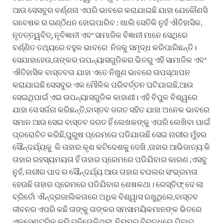
ଆଉ ସେସବୁର ବର୍ଣ୍ଣନା ଏପରି ଭାବରେ କରାଯାଇଛି ଯାହା ଯେକୌଣସି
ଗବେଷକ ର ଗଣ୍ଠିଧନ ହୋଇପାରିବ : ଖାଲି ସେତିକି ନୁହଁ ଐତିହାସିକ,
ନୃତତ୍ତ୍ୱବିତ୍, ନୃବିଜ୍ଞାନୀ ଏବଂ ସାମାଜିକ ବିଜ୍ଞାନୀ ମାନେ ସେଥିରେ
ବର୍ଣ୍ଣିତ ତଥ୍ୟରେ ବହୁଳ ଭାବରେ ନିଜକୁ ସମୃଦ୍ଧ କରିପାରିଛନ୍ତି।
ସେଯାହାହେଉ,ତାଙ୍କର ଉପନ୍ୟାସଗୁଡିକର ଭିତରୁ ଏହି ସାମାଜିକ ଏବଂ
ଐତିହାସିକ ବାସ୍ତବତା ଯାହା ଏତେ ନିଖୁଣ ଭାବରେ ଉପସ୍ଥାପନ
କରାଯାଇଛି ସେସବୁର ଏକ ମୌଳିକ ପରିବର୍ତ୍ତନ ଘଟିଯାଇଛି,ଆଉ
ସେଇଥିପାଇଁ ଏଇ ଉପନ୍ୟାସଗୁଡିକ କାହାଣୀ। ଏହି ବିପୁଳ ବିଶ୍ୱରେ
ଯାହା ସେ ସର୍ଜନା କରିଛନ୍ତି,ବାସ୍ତବ ଜଗତ ସହିତ ଯାହା ଅନେକ ଭାବରେ
ସମାନ ଆଉ ସେଇ ବାସ୍ତବ ଜଗତ ହିଁ ଲେଖକଙ୍କୁ ଏପରି ଲେଖିବା ପାଇଁ
ପ୍ରରୋଚିତ କରିଛି,ପୁରୁଷ ପ୍ରେମରେ ପଡିଯାଉଛି ସେଇ ନାରୀର ମୁଁହର
ସୌନ୍ଦର୍ଯ୍ୟକୁ କି ତାହାର କୃଶ କଟିଦେଶକୁ ଦେଖି ,ତାହାର ଆଭିଜାତ୍ୟ କି
ତାହାର ରହସ୍ୟମୟତା ହିଁ ତାହାର ପ୍ରେମରେ ପଡିଯିବାର କାରଣ ,ଏସବୁ
ନୁହଁ, ନାରୀର ପାଦ ର ସୌନ୍ଦର୍ଯ୍ୟ ଆଉ ତାହାର ଚପଲର ସଂଭ୍ରମତା
ହେଉଛି ତାହାର ପ୍ରେମରେ ପଡିଯିବାର ଶେଷକଥା। ରେସ୍ତିଫ୍ ଦେ ଲା
ବ୍ରିତୋଁ ଐନ୍ଦ୍ରଜାଲିକତାରେ ଅଧିକ ବିଶ୍ୱାସ ରଖୁଥିଲେ,ବାସ୍ତବ
ଜୀବନର ଏପରି କଛି ତାଙ୍କୁ ତାଙ୍କର ସମସାମୟିକମାନଙ୍କ ଭିତରେ
ଏକସେଣ୍ଟ୍ରିକ୍ କରି ଗଢିତୋଳିଥିଲା, ନିୟମର ବିରୁଦ୍ଧରେ ଯିବାର