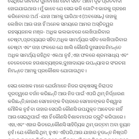
ସେଥିରେ ଜୀବନର ପୁନର୍ନିର୍ମାଣ ହେବା ସହିତ ଆମେ ଦୃଢ ପ୍ରତିବାଦୀ
ହୋଇଯାଇଥାଉ। ମୁଁ ଭାବେ ଯେ ସେଇ ଭଳି ଗୋଟିଏ ଭାରକୁ ଗ୍ରହଣ
କରିନେବାର ଅର୍ଥ -ଯାହା ଆମକୁ ଘାରିଥାଏ (ଅବସେସନ୍) ତାହାକୁ
ଲେଖିବା ଆଉ ତାହା ହିଁ ଅନେକ ସମୟରେ ଆମର ଅସ୍ତିତ୍ୱର
ରହସ୍ୟଜନକ ମଞ୍ଜ- ଅଧିକ ଭଲଭାବରେ ଲେଖିପାରିବାର
ଚେଷ୍ଟା,ପ୍ରତ୍ୟୟର ସହିତ,ଅଧିକ ସାମର୍ଥ୍ୟର ସହିତ ଲେଖିପାରିବାର
ଚେଷ୍ଟା ଏବଂ ତାହା ଫଳରେ ଯେ ଖାଲି କୌଣସି ଦୁଃସାହସ ନିମନ୍ତେ
ଅଧିକ ସାମର୍ଥ୍ୟ ରହିଥିବ ଏକଥା ନୁହଁ ,ଏହା ଫଳରେ ଶ୍ରମସାଧ୍ୟ ଏବଂ
ବେଳେବେଳେ ହତାଶାବ୍ୟଞ୍ଜକ,ଦୁଃଖଦାୟକ ଉପନ୍ୟାସ ର ସଂରଚନା
ନିମନ୍ତେ ଆମକୁ ପ୍ରକୌଶଳ ଯୋଗାଉଥିବ।
ସେଇ ଲେଖକ ମାନେ ଯେଉଁମାନେ ନିଜର ରାକ୍ଷସକୁ ନିରାପଦ
ଦୂରତ୍ୱରେ ବର୍ଜନ କରିଛନ୍ତି ଆଉ ନିଜ ପାଇଁ ଏପରି ଥିମ୍ ନିର୍ଦ୍ଧାରଣ
କରିଛନ୍ତି,କାରଣ ସେମାନଙ୍କ ବିଚାରରେ ସେମାନଙ୍କର ବିଶ୍ୱାସ
ମୌଳିକ ନୁହଁ ବା ତାହାର ସେପରି କୌଣସି ଉପଯୁକ୍ତ ଆବେଦନ ନାହିଁ
ଆଉ ସେଇଥିପାଇଁ ଏହା ହିଁ କୌଣସି ବିଶାଳମାପର ତ୍ରୁଟି କରିପାରେ।
ଏହା,ଏବଂ ଏହାର ଭିତରେ,କୌଣସି ସାହିତ୍ୟିକ ଥିମ୍ ଉତ୍ତମ ଅବା ନ୍ୟୁନ
ନୁହଁ। ଯେ କୌଣସି ଥିମ୍ ହୁଏତ ଏହିପରି,ଆଉ ଯାହାର ଚୂଡାନ୍ତ ନିଷ୍ପତି