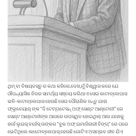
ଥିମ୍ ବା ବିଷୟବସ୍ତୁ ର କଥା କହିଲେ,ଦେଖ,ମୁଁ ବିଶ୍ୱାସ କରେ ଯେ
ଔପନ୍ୟାସିକ ନିଜର ସାମର୍ଥ୍ୟ ସଞ୍ଚୟ କରିଥାଏ ସେଇ କାଟାବ୍ଲେପାସ
ଭଳି-କାଟାବ୍ଲେପାସ ହେଉଛି ସେଇ ପୌରାଣିକ ଜନ୍ତୁ ଯାହା
ଫ୍ଲୁବେୟାର୍ ଙ୍କ “ଦି ଟେମ୍ପଟେସନ୍ ଅଫ୍ ସେଣ୍ଟ ଆଣ୍ଟୋନୀ” ରେ
ସେଣ୍ଟ ଆଣ୍ଟୋନୀଙ୍କ ଆଗରେ ଉପସ୍ଥିତ ହୋଇଥିଲା ଆଉ ଯାହାକୁ
ହର୍ହେ ଲୁଇସ୍ ବର୍ହେସ୍ ତାଙ୍କର “ବୁକ ଅଫ୍ ଇମାଜିନାରୀ ବିଙ୍ଗ୍” ରେ ପରେ
ଭେଟିଥିଲେ।କାଟୋବ୍ଲେପାସ୍ ହେଉଛି ଗୋଟିଏ ଅସମ୍ଭବ ଜୀବ ଯିଏ