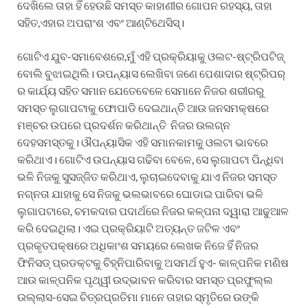
ଦେଖିଲେ ତାହା ହିଁ ହେଉଛି ସମସ୍ତ କାହାଣୀର ଗୋପନ ରହସ୍ୟ, ତାହା
ସହିତ,ଏହାର ଅପରାଂଶ ଏବଂ ଆଣ୍ଟିଥେସିସ୍।
ଗୋଟିଏ ଯୁବ-ସମାବେଶରେ,ମୁଁ ଏହି ପ୍ରକ୍ରିୟାକୁ ଓଲଟ-ଷ୍ଟ୍ରିପଟିଜ୍
ବୋଲି ବୁଝାଇଥିଲି। ଉପନ୍ୟାସ ଲେଖିବା ଜଣେ ପେଶାଦାର ଷ୍ଟ୍ରିପର୍
ର କାର୍ଯ୍ୟ ସହିତ ସମାନ ଯେତେବେଳେ ସେମାନେ ନିଜର ଶରୀରରୁ
ସମସ୍ତ ଲୁଗାପଟାକୁ ଫୋପାଡି ଦେଇଥାନ୍ତି ଆଉ ଜନସମକ୍ଷରେ
ମଞ୍ଚର ଉପରେ ପ୍ରଦର୍ଶନ କରିଥାନ୍ତି ନିଜର ଉଲଗ୍ନ
ଦେହସମସ୍ତକୁ। ଔପନ୍ୟାସିକ ଏହି ସମାନକାମକୁ ଓଲଟା ଭାବରେ
କରିଥାଏ। ଗୋଟିଏ ଉପନ୍ୟାସ ଗଢିବା ବେଳେ, ସେ ଲୁଗାପଟା ପିନ୍ଧିବା
ଭଳି ନିଜକୁ ସୁସଜ୍ଜିତ କରିଥାଏ, ଲୁଚାଇଦେବାକୁ ଯାଏ ନିଜର ସମସ୍ତ
ନଗ୍ନତା ଯାହାକୁ ସେ ନିଜକୁ ଭଲଭାବରେ ଘୋଡାଇ ପାରିବା ଭଳି
ଲୁଗାପଟାରେ, ଚମକଦାର ପଦାର୍ଥରେ ନିଜର କଳ୍ପନା ଦ୍ୱାରା ଆଢୁଆଳ
କରି ଦେଇଥିଲା। ଏଇ ପ୍ରକ୍ରିୟାଟି ଅତ୍ୟନ୍ତ ଜଟିଳ ଏବଂ
ପ୍ରକୃତପକ୍ଷରେ ଅଧିକାଂଶ ସମୟରେ ଲେଖକ ନିଜେ ହିଁ ନିଜର
ଫିନିସଡ୍ ପ୍ରଡକ୍ଟକୁ ଚିହ୍ନିପାରିବାକୁ ଅସମର୍ଥ ହୁଏ- କାଳ୍ପନିକ ମଣିଷ
ଆଉ କାଳ୍ପନିକ ପୃଥ୍ୱୀ ଉଦ୍ଭାବନ କରିବାର ସମସ୍ତ ପ୍ରଫୁଲ୍ଲ
ଉଲ୍ଲାସ-ସେଇ ଚିତ୍ରପ୍ରତିମା ମାନେ ତାହାର ସ୍ମୃତିରେ ଉଙ୍କି