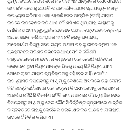
ଥିମ୍ ର ଉପରେ ନିର୍ଭର କରେ ନାହିଁ ବରଂ ଏହି ଆଙ୍ଗିକର ଉପଯୋଘରେ
ତାହା କ’ଣ ହେବାକୁ ଯାଉଛି -ବଖାଣ ଶୈଳୀ,ଗଠନ ସ୍ଥାପତ୍ୟ- ତାହାକୁ
ଉପନ୍ୟାସ କରିଥାଏ। ଏହା ହେଉଛି ସେଇ ଆଙ୍ଗିକ (ଫର୍ମ) ଯାହାର
ଉପରେ ଉପବେଶନ କରି ଥାଏ କୌଣସି ଏକ ଥିମ୍ ଯାହା କାହାଣୀକୁ
ମୌଳିକ ଅଥବା ଗୁରୁତ୍ୱହୀନ,ପ୍ରଗାଢ ଅଥବା ବାହ୍ୟପରକ,ବହୁବିଦ୍ଧ
ଅଥବା ସରଳ କରିଥାଏ,ଆଉ ଏହା ଚରିତ୍ରକୁ ଗଭୀରତା,
ଅନେକାର୍ଥତା,ବିଶ୍ୱାସଯୋଗ୍ୟତା ଅଥବା ତାହାକୁ ଜୀବନ ନଥିବା ଏକ
ପ୍ରହସନରେ ପରିଣତ କରିଦେଇଥାଏ,ଯେମିତି କୌଣସି
କଣ୍ଢେଇନାଚର ମାଷ୍ଟର ର କଣ୍ଢେଇ। ତାହା ହେଉଛି ସାହିତ୍ୟର
ଇଲାକାରେ ଥିବା ନିୟମମାନଙ୍କ ଭିତରୁ ଅନ୍ୟ କିଛି ନିୟମ ,ଯାହା
ମୋତେ ଲାଗେ,ଯାହାର ବ୍ୟତିକ୍ରମକୁ ସହି ହେବ ନାହିଁ : ଗୋଟିଏ
ଉପନ୍ୟାସର ବିଷୟବସ୍ତୁ ବା ଥିମ୍ କୁ ଦେଖିଲେ ଅସଲରେ ତାହା ସେମିତି
କିଛି କହନ୍ତି ନାହିଁ,କାରଣ ତାହା ଉତ୍ତମ କି ଅଧମ,ତାହାକୁ ନେଇ ଆମର
ଆକର୍ଷଣ ରହିଛି କି ବିକର୍ଷଣ ରହିଛି ତାହା ଅସଲରେ ଔପନ୍ୟାସିକ ସେଇ
ବିଷୟବସ୍ତୁ ବା ଥିମ୍ କୁ ନେଇ କୌଣସି ନିର୍ଦ୍ଦିଷ୍ଟ ଶୃଙ୍ଖଳାରେ ଶାବ୍ଦିକ
ବାସ୍ତବତାରେ ତାହାକୁ କେଉଁଭଳି ପରିଭାଷିତ କରି ପାରିଛି ଖାସ ତାହାରି
ଉପରେ ହିଁ ନିର୍ଭର କରିଥାଏ।