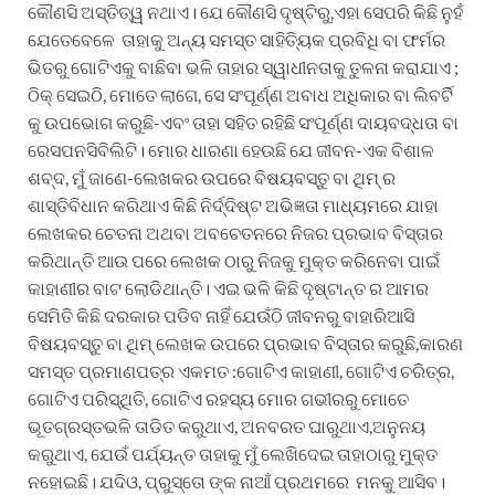
କୌଣସି ଅସ୍ତିତ୍ୱ ନଥାଏ। ଯେ କୌଣସି ଦୃଷ୍ଟିରୁ,ଏହା ସେପରି କିଛି ନୁହଁ
ଯେତେବେଳେ ତାହାକୁ ଅନ୍ୟ ସମସ୍ତ ସାହିତ୍ୟିକ ପ୍ରବିଧି ବା ଫର୍ମର
ଭିତରୁ ଗୋଟିଏକୁ ବାଛିବା ଭଳି ତାହାର ସ୍ୱାଧୀନତାକୁ ତୁଳନା କରାଯାଏ ;
ଠିକ୍ ସେଇଠି, ମୋତେ ଲାଗେ, ସେ ସଂପୂର୍ଣ୍ଣ ଅବାଧ ଅଧିକାର ବା ଲିବର୍ଟି
କୁ ଉପଭୋଗ କରୁଛି-ଏବଂ ତାହା ସହିତ ରହିଛି ସଂପୂର୍ଣ୍ଣ ଦାୟବଦ୍ଧତା ବା
ରେସପନସିବିଲିଟି। ମୋର ଧାରଣା ହେଉଛି ଯେ ଜୀବନ-ଏକ ବିଶାଳ
ଶବ୍ଦ, ମୁଁ ଜାଣେ-ଲେଖକର ଉପରେ ବିଷୟବସ୍ତୁ ବା ଥିମ୍ ର
ଶାସ୍ତିବିଧାନ କରିଥାଏ କିଛି ନିର୍ଦ୍ଦିଷ୍ଟ ଅଭିଜ୍ଞତା ମାଧ୍ୟମରେ ଯାହା
ଲେଖକର ଚେତନା ଅଥବା ଅବଚେତନରେ ନିଜର ପ୍ରଭାବ ବିସ୍ତାର
କରିଥାନ୍ତି ଆଉ ପରେ ଲେଖକ ଠାରୁ ନିଜକୁ ମୁକ୍ତ କରିନେବା ପାଇଁ
କାହାଣୀର ବାଟ ଲୋଡିଥାନ୍ତି। ଏଇ ଭଳି କିଛି ଦୃଷ୍ଟାନ୍ତ ର ଆମର
ସେମିତି କିଛି ଦରକାର ପଡିବ ନାହିଁ ଯେଉଁଠି ଜୀବନରୁ ବାହାରିଆସି
ବିଷୟବସ୍ତୁ ବା ଥିମ୍ ଲେଖକ ଉପରେ ପ୍ରଭାବ ବିସ୍ତାର କରୁଛି,କାରଣ
ସମସ୍ତ ପ୍ରମାଣପତ୍ର ଏକମତ :ଗୋଟିଏ କାହାଣୀ, ଗୋଟିଏ ଚରିତ୍ର,
ଗୋଟିଏ ପରିସ୍ଥିତି, ଗୋଟିଏ ରହସ୍ୟ ମୋର ଗଭୀରରୁ ମୋତେ
ଭୂତଗ୍ରସ୍ତଭଳି ତାଡିତ କରୁଥାଏ, ଅନବରତ ଘାରୁଥାଏ,ଅନୁନୟ
କରୁଥାଏ, ଯେଉଁ ପର୍ଯ୍ୟନ୍ତ ତାହାକୁ ମୁଁ ଲେଖିଦେଇ ତାହାଠାରୁ ମୁକ୍ତ
ନହୋଇଛି। ଯଦିଓ, ପ୍ରୁସ୍ତୋ ଙ୍କ ନାଆଁ ପ୍ରଥମରେ ମନକୁ ଆସିବ।