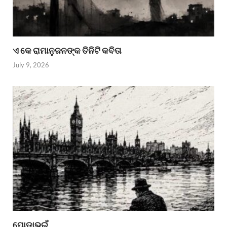
ଏ କେ ରାମାନୁଜନଙ୍କ ତିନିଟି କବିତା
July 9, 2026
ପୋଡାଭୂଇଁ