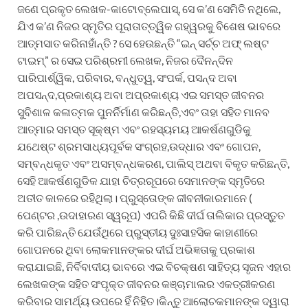
ଜଣେ ପ୍ରକୃତ ଲେଖକ-କାଟୋବ୍ଲେପାସ୍, ସେ କ’ଣ ସେମିତି ନଥିଲେ,
ଯିଏ କ’ଣ ନିଜର ସ୍ମୃତିର ପୂରାତାତ୍ତ୍ୱିକ ଗହ୍ୱରକୁ ବିଶେଷ ଭାବରେ
ଆତ୍ମସାତ କରିନାହାଁନ୍ତି ? ସେ ହେଉଛନ୍ତି “ଇନ୍ ସର୍ଚ୍ଚ ଅଫ୍ ଲଷ୍ଟ
ଟାଇମ୍” ର ସେଇ ପରିଶ୍ରମୀ ଲେଖକ, ନିଜର ଦୈନନ୍ଦିନ
ପାରିପାର୍ଶ୍ୱିକ, ପରିବାର, ବନ୍ଧୁତ୍ୱ, ସଂପର୍କ, ପସନ୍ଦ ଅବା
ଅପସନ୍ଦ,ପ୍ରକାଶ୍ୟ ଅବା ଅପ୍ରକାଶ୍ୟ ଏଇ ସମସ୍ତ ଜୀବନର
ସୁବିଶାଳ କଳାତ୍ମକ ପୁନର୍ନିର୍ମାଣ କରିଛନ୍ତି,ଏବଂ ତାହା ସହିତ ମାନବ
ଆତ୍ମାର ସମସ୍ତ ସୂକ୍ଷ୍ମ ଏବଂ ରହସ୍ୟମୟ ଆକର୍ଷଣଗୁଡିକୁ
ଯଥେଷ୍ଟ ଶ୍ରମସାଧ୍ୟପୂର୍ବକ ସଂଗ୍ରହ,ଉଦ୍ଧାର ଏବଂ ଗୋପନ,
ସମ୍ବନ୍ଧକୃତ ଏବଂ ଅସମ୍ବନ୍ଧକରଣ, ପାଲିସ୍ ଅଥବା ବିକୃତ କରିଛନ୍ତି,
ସେହି ଆକର୍ଷଣଗୁଡିକ ଯାହା ଚିତ୍ରରୂପରେ ସେମାନଙ୍କ ସ୍ମୃତିରେ
ଅତୀତ କାଳରେ ରହିଥିଲା। ପ୍ରୁସ୍ତୋଙ୍କ ଜୀବନୀକାରମାନେ (
ପେଣ୍ଟର ,ଉଦାହାରଣ ସ୍ୱରୂପ) ଏପରି କିଛି ଦୀର୍ଘ ତାଲିକାର ପ୍ରସ୍ତୁତ
କରି ପାରିଛନ୍ତି ଯେଉଁଥିରେ ପ୍ରୁସ୍ତୀୟ ଦୁଃସାହସିକ କାହାଣୀରେ
ଗୋପନରେ ଥିବା ଲୋକମାନଙ୍କର ଦୀର୍ଘ ଅଭିଜ୍ଞତାକୁ ପ୍ରକାଶ
କରାଯାଇଛି, ନିର୍ବିବାଦୀୟ ଭାବରେ ଏଇ ବିଚକ୍ଷଣ ସାହିତ୍ୟ ସୃଜନ ଏହାର
ଲେଖକଙ୍କ ସହିତ ସଂପୃକ୍ତ ଜୀବନର କଞ୍ଚାମାଲର ଏକତ୍ରୀକରଣ
କରିବାର ସାମର୍ଥ୍ୟ ଉପରେ ହିଁ ନିହିତ।କିନ୍ତୁ ଆଲୋଚକମାନଙ୍କ ଦ୍ୱାରା