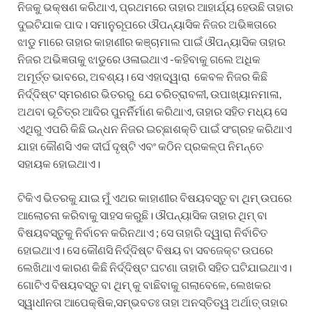
ନିଜକୁ ଭକ୍ଷଣ କରିଥାଏ, ପ୍ରଥମରେ ତାହାର ଆହାର୍ଯ୍ୟ ହେଉଛି ତାହାର
ଦୁଇଟିଯାକ ପାଦ। ସମାନୁରୂପରେ ଔପନ୍ୟାସିକ ନିଜର ଅଭିଜ୍ଞତାରେ
ଝାଡୁ ମାରେ ତାହାର କାହାଣୀର କଞ୍ଚାମାଲ ପାଇଁ ଔପନ୍ୟାସିକ ତାହାର
ନିଜର ଅଭିଜ୍ଞତାକୁ ଝାଡୁରେ ଓଳାଇଥାଏ -କହିବାକୁ ଗଲେ ଅଧିକ
ଅମୂର୍ତ୍ତ ଭାବରେ, ଅବଶ୍ୟ। ସେ ଏହାଦ୍ୱାରା କେବଳ ନିଜର କିଛି
ନିର୍ଦ୍ଦିଷ୍ଟ ସ୍ମରଣର ଭିତରରୁ ଯେ ଚରିତ୍ରାବଳୀ, ଉପାଖ୍ୟାନମାଳା,
ଅଥବା ଭୂଚିତ୍ର ଆଦିର ପୁନର୍ନିର୍ମାଣ କରିଥାଏ, ତାହାର ସହିତ ମଧ୍ୟ ସେ
ଏଥିରୁ ଏପରି କିଛି ଇନ୍ଧନ ନିଜର ଇଚ୍ଛାଶକ୍ତି ପାଇଁ ସଂଗ୍ରହ କରିଥାଏ
ଯାହା କୌଣସି ଏକ ଦୀର୍ଘ ଦୃଷ୍ଟି ଏବଂ କଠିନ ପ୍ରକଳ୍ପ ନିମନ୍ତେ
ସହାୟକ ହୋଇଥାଏ।
ଟିକିଏ ଭିତରକୁ ଯାଇ ମୁଁ ଏଥର କାହାଣୀର ବିଷୟବସ୍ତୁ ବା ଥିମ୍ ଉପରେ
ଆଲୋଚନା କରିବାକୁ ସାହସ କରୁଛି। ଔପନ୍ୟାସିକ ତାହାର ଥିମ୍ ବା
ବିଷୟବସ୍ତୁକୁ ନିର୍ବାଚନ କରିନଥାଏ ; ସେ ତାହାରି ଦ୍ୱାରା ନିର୍ବାଚିତ
ହୋଇଥାଏ। ସେ କୌଣସି ନିର୍ଦ୍ଦିଷ୍ଟ ବିଷୟ ବା ସବଜେକ୍ଟ ଉପରେ
ଲେଖିଥାଏ କାରଣ କିଛି ନିର୍ଦ୍ଦିଷ୍ଟ ଘଟଣା ତାହାରି ସହିତ ଘଟିଯାଇଥାଏ।
ଗୋଟିଏ ବିଷୟବସ୍ତୁ ବା ଥିମ୍ କୁ ବାଛିବାକୁ ଗଲାବେଳେ, ଲେଖକର
ସ୍ୱାଧୀନତା ଆପେକ୍ଷିକ,ସମ୍ଭବତଃ ତାହା ଅନସ୍ତିତ୍ୱ ଅର୍ଥାତ୍ ତାହାର