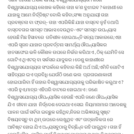
ବିଶ୍ୱାସଯୋଗ୍ୟ ଲେଖକ କହିଲେ ତାହା କ’ଣ ବୁଝାଇବ ? କାହାଣୀ ରେ
ଯାହାକୁ ଆମେ ନିର୍ଦ୍ଦିଷ୍ଟ ବୋଲି କହିବା,ସଂଜ୍ଞା ଅନୁଯାୟୀ ତାହା
ପ୍ରବଞ୍ଚନା ବା ଫ୍ରଡ୍- ତାହା ଏପରିକିଛି ଯାହା ବାସ୍ତବ ନୁହଁ ତଥାପି
ବାସ୍ତବତାର ସମସ୍ତ ଆଭାସ ଦେଉଥିବ-ଏବଂ ସମସ୍ତ ଉପନ୍ୟାସ
ହେଉଛି ମିଛ ହିସାବରେ ଗତିଶୀଳ ହୋଇଥାନ୍ତି ସତ୍ୟ ଆକାରରେ,ଏହା
ଏପରି ସୃଜନ ଯାହାର ପ୍ରବର୍ତ୍ତନା ସାମର୍ଥ୍ୟ ଔପନ୍ୟାସିକର
ହାତସଫେଇ ଭଳି କୌଶଳ ଉପରେ ନିର୍ଭର କରିଥାଏ , ଠିକ୍ ଯେମିତି ସେ
ଗୋଟିଏ ଥିଏଟର୍ ବା ସର୍କସର ଯାଦୁକର। ତେଣୁ କାହାଣୀରେ
ବିଶ୍ୱାସଯୋଗ୍ୟତା ସଂପର୍କରେ କହିବାର କିଛି ଅର୍ଥ ଅଛି,ଏମିତି ଗୋଟିଏ
ସାହିତ୍ୟର ଇଏ ପ୍ରବିଧି ଯେଉଁଠି ଜଣେ ଭଲ ପ୍ରତାରଣାକାରୀ
ହୋଇପାରିବା ହିଁ ତାହାର ବିଶ୍ୱାସଯୋଗ୍ୟତାକୁ ପରିଭାଷିତ କରୁଥାଏ ?
ଏପରି ହୁଏ,ମାତ୍ର ଏହିପରି ବାଟରେ ହୋଇଥାଏ : ଜଣେ
ବିଶ୍ୱାସଯୋଗ୍ୟ ଔପନ୍ୟାସିକ ହେଉଛି ଏପରି ଜଣେ ଔପନ୍ୟାସିକ
ଯିଏ ଜୀବନ ଯାହା ନିର୍ଦ୍ଦେଶ ଦେଇଥାଏ ସେଇ ନିୟମନାମାର ଆଦେଶକୁ
ପାଳନ ପାଇଁ ସର୍ବଦା ଇଚ୍ଛୁକ ରହିଥିବ,ନିଜର ଅଭିଜ୍ଞତାରୁ ସୃଷ୍ଟ
ବିଷୟବସ୍ତୁ ବା ଥିମ୍ ଉପରେ ଲେଖୁଥିବ ଏବଂ ତାତ୍କାଳିକତା ରେ
ଆବିଷ୍ଟ ହୋଇ ଯିଏ ଅନ୍ୟସବୁଠାରୁ ବିଚ୍ଛିନ୍ନ ରହି ପାରୁଥିବ। ତାହା ହିଁ