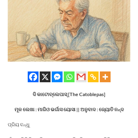
ଦି କାଟୋବ୍ଲେପାସ୍
[The Catoblepas]
ମୂଳ ଲେଖା : ମାରିଓ ଭର୍ଗାସ ୟୋସା
|| ଅନୁବାଦ : ଜ୍ୟୋତି ନନ୍ଦ
ପ୍ରିୟ ବନ୍ଧୁ