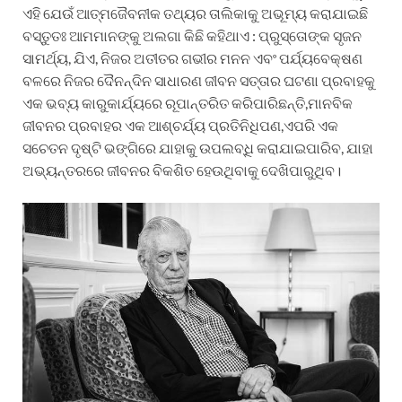
ଏହି ଯେଉଁ ଆତ୍ମଜୈବନୀକ ତଥ୍ୟର ତାଲିକାକୁ ଅଭୂମ୍ୟ କରାଯାଇଛି
ବସ୍ତୁତଃ ଆମମାନଙ୍କୁ ଅଲଗା କିଛି କହିଥାଏ : ପ୍ରୁସ୍ତୋଙ୍କ ସୃଜନ
ସାମର୍ଥ୍ୟ, ଯିଏ, ନିଜର ଅତୀତର ଗଭୀର ମନନ ଏବଂ ପର୍ଯ୍ୟବେକ୍ଷଣ
ବଳରେ ନିଜର ଦୈନନ୍ଦିନ ସାଧାରଣ ଜୀବନ ସତ୍ତାର ଘଟଣା ପ୍ରବାହକୁ
ଏକ ଭବ୍ୟ କାରୁକାର୍ଯ୍ୟରେ ରୂପାନ୍ତରିତ କରିପାରିଛନ୍ତି,ମାନବିକ
ଜୀବନର ପ୍ରବାହର ଏକ ଆଶ୍ଚର୍ଯ୍ୟ ପ୍ରତିନିଧିପଣ,ଏପରି ଏକ
ସଚେତନ ଦୃଷ୍ଟି ଭଙ୍ଗିରେ ଯାହାକୁ ଉପଲବ୍ଧି କରାଯାଇପାରିବ, ଯାହା
ଅଭ୍ୟନ୍ତରରେ ଜୀବନର ବିକଶିତ ହେଉଥିବାକୁ ଦେଖିପାରୁଥିବ।