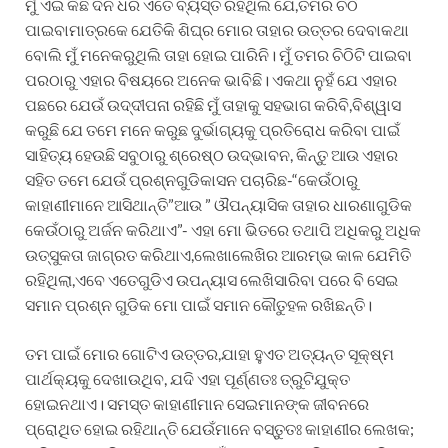
ମୁଁ ଏଇ କିଛି ଦିନ ଧରି ଏତେ ବ୍ୟସ୍ତ ରହିଥିଲି ଯେ,ତମର ଚିଠି
ପାଇବାମାତ୍ରକେ ଯେତିକି ଶିଘ୍ର ମୋର ତାହାର ଉତ୍ତର ଦେବାକଥା
ବୋଲି ମୁଁ ମନେକରୁଥିଲି ତାହା ହୋଇ ପାରିନି। ମୁଁ ତମର ଚିଠିଟି ପାଇବା
ପରଠାରୁ ଏହାର ବିଷୟରେ ଅନେକ ଭାବିଛି। ଏକଥା ନୁହଁ ଯେ ଏହାର
ପଛରେ ଯେଉଁ ଉଦ୍ଦୀପନା ରହିଛି ମୁଁ ତାହାକୁ ସହଭାଗ କରିବି,ବିଶ୍ୱାସ
କରୁଛି ଯେ ତମେ ମନେ କରୁଛ ଦୁର୍ଭାଗ୍ୟକୁ ପ୍ରତିରୋଧ କରିବା ପାଇଁ
ସାହିତ୍ୟ ହେଉଛି ସବୁଠାରୁ ଶ୍ରେଷ୍ଠ ଉଦ୍ଭାବନ, କିନ୍ତୁ ଆଉ ଏହାର
ସହିତ ତମେ ଯେଉଁ ପ୍ରଶ୍ନଗୁଡିକାସନ ପଚାରିଛ-“କେଉଁଠାରୁ
କାହାଣୀମାନେ ଆସିଥାନ୍ତି”ଆଉ ” ଔପନ୍ୟାସିକ ତାହାର ଧାରଣାଗୁଡିକ
କେଉଁଠାରୁ ଅର୍ଜନ କରିଥାଏ”- ଏହା ମୋ ଭିତରେ ତଥାପି ଅଧିକରୁ ଅଧିକ
ଉତ୍ସୁକତା ଜାଗ୍ରତ କରିଥାଏ,ଲେଖାଲେଖିର ଆରମ୍ଭ କାଳ ଯେମିତି
ରହିଥିଲା,ଏବେ ଏତେଗୁଡିଏ ଉପନ୍ୟାସ ଲେଖିସାରିବା ପରେ ବି ସେଇ
ସମାନ ପ୍ରଶ୍ନ ଗୁଡିକ ମୋ ପାଇଁ ସମାନ କୌତୁହଳ ରଖିଛନ୍ତି।
ତମ ପାଇଁ ମୋର ଗୋଟିଏ ଉତ୍ତର,ଯାହା ହୁଏତ ଅତ୍ୟନ୍ତ ସୂକ୍ଷ୍ମ
ପାର୍ଥକ୍ୟକୁ ଦେଖାଉଥିବ, ଯଦି ଏହା ପୂର୍ଣ୍ଣତଃ ତ୍ରୁଟିଯୁକ୍ତ
ହୋଇନଥାଏ। ସମସ୍ତ କାହାଣୀମାନ ସେଇମାନଙ୍କ ଜୀବନରେ
ପ୍ରୋଥିତ ହୋଇ ରହିଥାନ୍ତି ଯେଉଁମାନେ ବସ୍ତୁତଃ କାହାଣୀର ଲେଖକ;