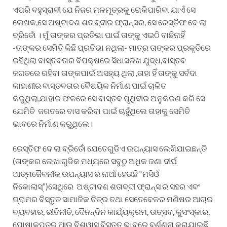
ଏପରି ବହୁସ୍ରାବୀ ଯେ ନିଜର ମଳମୂତ୍ରକୁ ରୋକିପାରିବା ଯାଏଁ ସେ
ଲେଖକ,ସେ ଅଷ୍ଟାଦଶ ଶତାବ୍ଦୀର ଫ୍ରାନ୍ସର, ସେ ରେସ୍ତିଫ ଦେ ଲା
ବ୍ରିତୋଁ । ମୁଁ ତାଙ୍କର ପ୍ରତିଭା ପାଇଁ ତାଙ୍କୁ ଏଇଠି ବାଛିନାହିଁ
-ତାଙ୍କର ସେମିତି କିଛି ପ୍ରତିଭା ନଥିଲା- ମାତ୍ର ତାଙ୍କର ପ୍ରକୃତିରେ
ରହିଥିଲା ବାସ୍ତବତାର ବିପକ୍ଷରେ ସିଧାସଳଖ ଯୁଦ୍ଧ,ବାସ୍ତବ
ଜଗତରେ ରହିବା ତାଙ୍କପାଇଁ ଅସହ୍ୟ ଥିଲା ,ତାହା ହିଁ ତାଙ୍କୁ ସର୍ବଦା
କାହାଣୀର ବାସ୍ତବତାର ବୈଷୟିକ ନିର୍ମାଣ ପାଇଁ ଚାଳିତ
କରୁଥିଲା,ଯାହାର ଫଳରେ ସେ ବାସ୍ତବ ପୃଥିବୀର ଅନୁକରଣ କରି ସେ
ଯେମିତି ଜଗତରେ ବାସ କରିବା ପାଇଁ ଚାହୁଁଥିଲେ ତାହାକୁ ସେମିତି
ଭାବରେ ନିର୍ମାଣ କରୁଥିଲେ।
ରେସ୍ତିଫ ଦେ ଲା ବ୍ରିତୋଁ ଯେତେଗୁଡିଏ ଉପନ୍ୟାସ ଲେଖିଯାଇଛନ୍ତି
(ତାଙ୍କର ଲେଖାଗୁଡିକ ମଧ୍ୟରେ ସବୁଠୁ ଅଧିକ ଜଣା ଦୀର୍ଘ
ଆତ୍ମଜୈବନୀକ ଉପନ୍ୟାସ ର ନାଆଁ ହେଉଛି “ମସିଓଁ
ନିକୋଲାସ୍”)ସେଥିରେ ଅଷ୍ଟାଦଶ ଶତାବ୍ଦୀ ଫ୍ରାନ୍ସ ର ସହର ଏବଂ
ଗ୍ରାମର ବିସ୍ତୃତ ସାମାଜିକ ଚିତ୍ର ତଥା ସେତେବେଳର ମଣିଷର ଆଚାର
ବ୍ୟବହାର, ରୀତିନୀତି, ଦୈନନ୍ଦିନ କାର୍ଯ୍ୟକ୍ରମ, ଉତ୍ସବ, କୁସଂସ୍କାର,
ପୋଷାକପତ୍ର ଆଉ ବିଶ୍ୱାସ ବିସ୍ତୃତ ଭାବରେ ବର୍ଣ୍ଣନା କରାଯାଇଛି