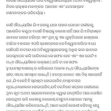
ହେଉଛି ଔପନ୍ୟାସିକ ପାଇଁ ବିଶ୍ୱାସଯୋଗ୍ୟତା ଅଥବା ବିଶ୍ୱସ୍ତତା :
ନିଜର ରାକ୍ଷସ ମାନଙ୍କର ଆବାହନ ଏବଂ ଯଥାସମ୍ଭବ
ସେମାନଙ୍କର ପରିଚର୍ଯ୍ୟା।
ସେହି ଔପନ୍ୟାସିକ ଯିଏ ତାହାକୁ ଯାହା ତାହାର ଗୋପନ ଗଭୀରରୁ
ଆଲୋଡିତ କରୁଥାଏ ସେହି ବିଷୟକୁ ଲେଖେ ନାହିଁ ଆଉ ଯିଏ ନିରାସକ୍ତ
ଭାବରେ ତାହାର ଚରିତ୍ର ଏବଂ ଥିମ୍ କୁ ଏକ ଯୁକ୍ତିପରକ ଢାଞ୍ଚାରେ
ବାଛିଥାଏ କାରଣ ଏପରି କ୍ଷେତ୍ରରେ ସେ ବିଶ୍ୱାସ କରିଥାଏ ଯେ
ସେହିପରି ବାଟରେ ସେ ଅବିଶ୍ୱାସ୍ୟକରତାକୁ ଅଧିକ ଭଲ ଭାବରେ
ଉପସ୍ଥାପନ କରି ପାରିବାରେ ସେ ସଫଳ ହେବ ଏବଂ ଏହା ଗୋଟିଏ
ମନ୍ଦ ଔପନ୍ୟାସିକର ଲକ୍ଷଣ ( ଯଦି ବା ସେ ସଫଳ
ହୁଏ,ବେଷ୍ଟସେଲର୍ ର ତାଲିକାରେ ଅନେକ ମନ୍ଦ ଔପନ୍ୟାସିକଙ୍କ
ଭୀଡ,ଏକଥା ସମସ୍ତେ ଜାଣନ୍ତି )।ମାତ୍ର ମୋତେ ଏହା ଠିକ୍ ଲାଗେନାହିଁ
ଯେ ,ଯିଏ କେହି ବି ସ୍ରଷ୍ଟା ହୋଇପାରିବ,ବାସ୍ତବତାର
ରୂପାନ୍ତରଣକାର ହୋଇପାରିବ,ଯଦି ସେ ନିଜର ସତ୍ତାର ଗଭୀରରେ
ଥିବା ଭୂତ ଅଥବା ସୟତାନମାନଙ୍କ ଦ୍ୱାରା ଉଦ୍ଦୀପିତ ଆଉ ପୋଷିତ
ହୋଇଥିବା ଭଳି ଲେଖାକୁ ନଲେଖେ,ବସ୍ତୁତଃ ସେମାନେ ଆମକୁ
ଔପନ୍ୟାସିକ କରିଦେଇଥାନ୍ତି, ଆମେ ଯେଉଁ କାହାଣୀ କହିବାକୁ ଲାଗୁ