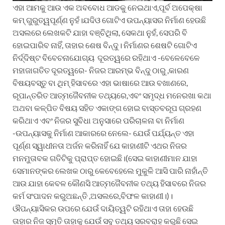
ଏହା ଆମକୁ ଆଉ ଏକ ଅବବୋଧ ଆଡକୁ ନେଇଥାଏ,ପୂର୍ବ ଅପେକ୍ଷା
କମ୍ ଗୁରୁତ୍ୱପୂର୍ଣ୍ଣ ନୁହଁ।ଯଦିଓ ଗୋଟିଏ ଉପନ୍ୟାସର ନିର୍ମାଣ ହେଉଛି
ଅସଲରେ ଲେଖକଟି ଯାହା ବଞ୍ଚିଥିଲା, ସେକଥା ନୁହଁ, ସେପରି ବି
ହୋଇପାରିବ ନାହିଁ, ତାହାର ଶେଷ ବିନ୍ଦୁ। ନିର୍ମାଣର ଶେଷଟି ଗୋଟିଏ
ନିର୍ଦ୍ଦିଷ୍ଟ ବିବେଚନାଯୋଗ୍ୟ ଦୂରତ୍ୱରେ ରହିଥାଏ -ବେଳେବେଳେ
ମହାଜାଗତିତ ଦୂରତ୍ୱରେ- ନିଜର ଆରମ୍ଭ ବିନ୍ଦୁ ଠାରୁ ,କାରଣ
ବିଷୟବସ୍ତୁ ବା ଥିମ୍ ହିସାବରେ ଏହା ଭାଷାରେ ଆଉ ବଖାଣରେ,
ରୂପାନ୍ତରିତ ଆତ୍ମଜୈବନୀକ ତଥ୍ୟରେ,ଏବଂ ସମୃଦ୍ଧ ମନେରଖା କଥା
ଅଥବା କଳ୍ପିତ ବିଷୟ ସହିତ ଏକାଙ୍ଗ ହୋଇ ବାସ୍ତବରୂପ ଗ୍ରହଣ
କରିଥାଏ ଏବଂ ନିଜର ସୁବିଧା ଅନୁସାରେ ପରିଚାଳନା ବା ନିର୍ମାଣ
-ଉପନ୍ୟାସକୁ ନିର୍ମାଣ ଆକାରରେ ନେଲେ- ଯେଉଁ ପର୍ଯ୍ୟନ୍ତ ଏହା
ପୂର୍ଣ୍ଣ ସ୍ୱାଧୀନତା ଅର୍ଜନ କରିନାହିଁ ଯେ କାହାଣୀଟି ଏଥର ନିଜର
ମନମୁତାବକ ଗତିଟିକୁ ପ୍ରାପ୍ତ ହୋଇଛି।(ସେଇ କାହାଣୀମାନ ଯାହା
ସେମାନଙ୍କର ଲେଖକ ଠାରୁ କେବେହେଲେ ମୁକୁଳି ଆସି ପାରି ନାହାଁନ୍ତି
ଆଉ ଯାହା କେବଳ କୌଣସି ଆତ୍ମଜୈବନୀକ ତଥ୍ୟ ହିସାବରେ ନିଜର
କର୍ମ ସଂପାଦନ କରୁଅଛନ୍ତି ,ଅସଲରେ,ବିଫଳ କାହାଣୀ।)।
ଔପନ୍ୟାସିକର ଉପରେ ଯେଉଁ ଦାୟିତ୍ୱଟି ରହିଥାଏ ତାହା ହେଉଛି
ତାହାର ନିଜ ସ୍ମୃତି ତାହାକୁ ଯେଉଁ ସବୁ ତଥ୍ୟ ସରବରାହ କରୁଛି ସେଇ