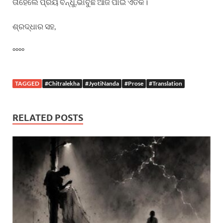
ତାହେଲେ ପ୍ରିୟ ବନ୍ଧୁ,ଭାବୁଛି ଆଜି ପାଇଁ ଏତିକି।
ଶ୍ରଦ୍ଧାର ସହ,
°°°°
TAGGED
#Chitralekha
#JyotiNanda
#Prose
#Translation
RELATED POSTS