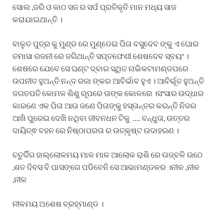
ସୋଲ ,ଜରି ଓ କାଠ ସଜ ର ସର୍ପ ପ୍ରତିକୃତି ମାନ ମଧ୍ୟ ସାଜ
କରାଯାଇଥାନ୍ତି ।
ବାଳୁତ ପୁତ୍ର କୁ ମୁଣ୍ଡ ରେ ମୁଣ୍ଡେଇ ପିତା ବସୁଦେବ ଙ୍କୁ ଏ ଘୋର
ତମାସା ରଜନୀ ରେ ଜଗିଥାନ୍ତି ସପ୍ତଫେଣୀ ଶେଷଦେବ ସ୍ବୟଂ ।
ଶେଷରେ ଯେବେ ସେ ଘଣ୍ଟ ଦ୍ବାର ସ୍ଥିତ ନାଭିକଟାମଣ୍ଡପରେ
ଉପନୀତ ହୁଅନ୍ତି ନନ୍ଦ ରଜା ଙ୍କର ଆବିର୍ଭାବ ହୁଏ । ଆବିର୍ଭୂତ ହୁଅନ୍ତି
ଜଗତପତି କୋମଳ ଶିଶୁ ରୂପରେ ତାଙ୍କ କୋଳରେ ।ସଂସାର ଉଦ୍ଧାର
କାରଣେ ଏକ ପିତା ଆଉ ଜଣେ ପିତାଙ୍କୁ ହସ୍ତାନ୍ତର କରନ୍ତି ନିଜର
ଆଖି ପୁରେଇ ଦେଖି ନଥିବା ଜୀବନଧନ ଟିକୁ …. ବନ୍ଧୁତା, ଉତ୍ତର
ଦାୟିତ୍ଵ ବହନ ରେ ନିଷ୍ଠାପରତା ର ଉତ୍କୃଷ୍ଟ ଉଦାହରଣ ।
ଚତୁର୍ଦିଗ ହାଲ୍ଲୋଳମୟ ମାଳ ମାଳ ଆଲୋକ ରାଶି ରେ ଉଜ୍ବଳି ଉଠେ
,ଶତ ଦିବସ ବି ପାସଙ୍ଗେ ପଡିବେନି ସେ ଆଭାମଣ୍ଡଳର ।ନୀଳ ,ନୀଳ
,ନୀଳ
ନୀଳମୟ ଅଶେଷ ବ୍ରହ୍ମାଣ୍ଡ ।