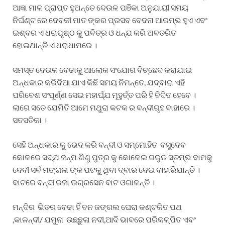
ଆଜ୍ଞା ମାଳ ପ୍ରାପ୍ତ ହୁଅନ୍ତେ ଦେଉଳ ପଞିକା ଅନୁଯାୟୀ ସମୟ
ନିର୍ଘଣ୍ଟ ରେ ଦେବକୀ ମାତ ଙ୍କର ପ୍ରସବ ବେଦନା ଆରମ୍ଭ ହୁଏ ଏବଂ
ଇଶ୍ବର ଏ ଧରାପୃଷ୍ଠ କୁ ପବିତ୍ର ଓ ଧନ୍ଯ କରି ଅବତରିତ
ହୋଇଥାନ୍ତି ଏ ଧରାଧାମରେ ।
ସମସ୍ତ ଦେଉଳ ବେଢାକୁ ଆଲୋକ ସଂଯୋଗ ବିଚ୍ଛେଦ କରାଯାଇ
ଅନ୍ଧକାର କରିଦିଆ ଯାଏ କିଛି ସମୟ ନିମନ୍ତେ, ଯଦ୍ବାରା ଏହି
ପରିବେଶ ସଂପୂର୍ଣ୍ଣ ସେଇ ମହାର୍ଘ୍ଯ ମୂହୁର୍ତ୍ତ ପରି ହି ବିଦିତ ହେବେ ।
ଲାଗେ ସତେ ଯେମିତି ଆମେ ମଥୁରା କଟକ ର ବନ୍ଦୀଗୃହ ବାହାରେ ।
ସତସତିକା ।
ସେହି ଅନ୍ଧକାର କୁ ଭେଦ କରି ବନ୍ଦୀ ଓ ସମ୍ମୋହିତ ବସୁଦେବ
କୋଳରେ ସଦ୍ଯ ଜନ୍ମ ଶିଶୁ ପୁତ୍ର କୁ କୋଳେଇ ଗରୁଡ ସ୍ତମ୍ଭ ବାମକୁ
ଦେବୀ ସର୍ବ ମଙ୍ଗଳା ଙ୍କ ପଟକୁ ଥିବା ଦ୍ବାର ଦେଇ ବାହାରିଯାନ୍ତି ।
ବାଟରେ ବନ୍ଦୀ ରଜା ଉଗ୍ରସେନ ବାଟ ଓଗାଳନ୍ତି ।
ମନ୍ଦିର ଭିତର ବେଢା ହିଁ ବନ ଜଙ୍ଗଲ ଘେରା କଣ୍ଟକିତ ପଥ
,କାଳନ୍ଦୀ/ ଯମୁନା ଉଛ୍ଛୁଳା ନଦୀ,ଆଦି ଭାବରେ ପରିକଳ୍ପିତ ଏବଂ