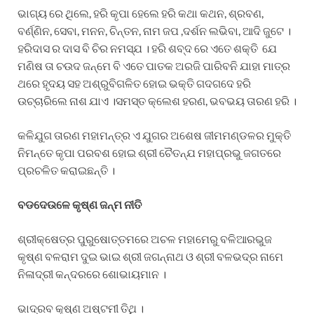
ଭାଗ୍ୟ ରେ ଥିଲେ, ହରି କୃପା ହେଲେ ହରି କଥା କଥନ, ଶ୍ରବଣ,
ବର୍ଣ୍ଣିନ, ସେବା, ମନନ, ଚିନ୍ତନ, ନାମ ଜପ ,ଦର୍ଶନ ଲଭିବା, ଆଦି ଜୁଟେ ।
ହରିଦାସ ର ଦାସ ବି ଚିର ନମସ୍ଯ । ହରି ଶବ୍ଦ ରେ ଏତେ ଶକ୍ତି ଯେ
ମଣିଷ ତା ଚଉଦ ଜନ୍ମେ ବି ଏତେ ପାତକ ଅରଜି ପାରିବନି ଯାହା ମାତ୍ର
ଥରେ ହୃଦୟ ସହ ଅଶ୍ରୁବିଗଳିତ ହୋଇ ଭକ୍ତି ଗଦଗଦେ ହରି
ଉଚ୍ଚାରିଲେ ନାଶ ଯାଏ ।ସମସ୍ତ କ୍ଲେଶ ହରଣ, ଭବଭୟ ତାରଣ ହରି ।
କଳିଯୁଗ ତାରଣ ମହାମନ୍ତ୍ର ଏ ଯୁଗର ଅଶେଷ ଜୀମମଣ୍ଡଳର ମୁକ୍ତି
ନିମନ୍ତେ କୃପା ପରବଶ ହୋଇ ଶ୍ରୀ ଚୈତନ୍ଯ ମହାପ୍ରଭୁ ଜଗତରେ
ପ୍ରଚଳିତ କରାଇଛନ୍ତି ।
ବଡଦେଉଳେ
କୃଷ୍ଣ
ଜନ୍ମ
ନୀତି
ଶ୍ରୀକ୍ଷେତ୍ର ପୁରୁଷୋତ୍ତମରେ ଅଚଳ ମହାମେରୁ ବଳିଆରଭୁଜ
କୃଷ୍ଣ ବଳରାମ ଦୁଇ ଭାଇ ଶ୍ରୀ ଜଗନ୍ନାଥ ଓ ଶ୍ରୀ ବଳଭଦ୍ର ନାମେ
ନିଳାଦ୍ରୀ କନ୍ଦରରେ ଶୋଭାୟମାନ ।
ଭାଦ୍ରବ କୃଷ୍ଣ ଅଷ୍ଟମୀ ତିଥି ।