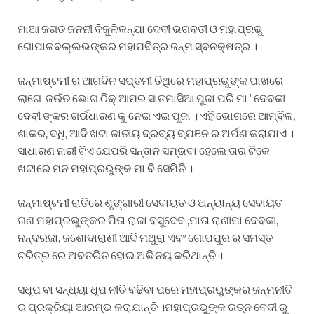
ମାଆ ଜଗତ ଜନନୀ ବିଜୁଳିକନ୍ଯା ଦେବୀ ଭଗବତୀ ଓ ମହାପ୍ରଭୁ
ଗୋପାଳବଲ୍ଲଭଙ୍କର ମହାପବିତ୍ର ଜନ୍ମ ସ୍ବନକ୍ଷତ୍ର ।
ଜନ୍ମାଷ୍ଟମୀ ର ଆଗଦିନ ସପ୍ତମୀ ତିଥିରେ ମହାପ୍ରଭୁଙ୍କ ପାଖରେ
ଲାଗେ ଜଉଁତ ଭୋଗ ଠିକ୍ ଆମର ସାତମାସିଆ ପୁଜା ପରି ମା ‘ ଦେବକୀ
ଦେବୀ ଙ୍କର ଗର୍ଭଧାରଣ କୁ ନେଇ ଏଇ ପୂଜା । ଏହି ଭୋଗରେ ଆମ୍ବିଳ,
ଶାକର, ଦଧି, ଆଦି ଖଟା ଜାତୀୟ ଦ୍ରବ୍ୟ ବ୍ଯଞନ ର ଅର୍ପଣ କରାଯାଏ ।
ସାଧାରଣ ନାରୀ ଟିଏ ଯେପରି ସନ୍ତାନ ସମ୍ଭବା ହେଲେ ତାର ଟିକେ
ଖଟାରେ ମନ ମହାପ୍ରଭୁଙ୍କ ମା ବି ସେମିତି ।
ଜନ୍ମାଷ୍ଟମୀ ରାତିରେ ଶୃଙ୍ଗାରୀ ସେବାୟତ ଓ ଅନ୍ୟାନ୍ୟ ସେବାୟତ
ଗଣ ମହାପ୍ରଭୁଙ୍କର ପିତା ରାଜା ବସୁଦେବ ,ମାତା ରାଣୀମା ଦେବକୀ,
ନନ୍ଦରଜା, ଜଶୋଦାରାଣୀ ଆଦି ମଥୁରା ଏବଂ ଗୋପପୁର ର ସମସ୍ତ
ଚରିତ୍ର ରେ ଅବତରିତ ହୋଇ ଅଭିନୟ କରିଥାନ୍ତି ।
ସଧୂପ ବା ସନ୍ଧ୍ୟା ଧୂପ ନୀତି ବଢିବା ପରେ ମହାପ୍ରଭୁଙ୍କର ଜନ୍ମନୀତି
ର ପ୍ରକ୍ରିୟା ଆରମ୍ଭ କରାଯାନ୍ତି ।ମହାପ୍ରଭୁଙ୍କ ରତ୍ନ ବେଦୀ ରୁ