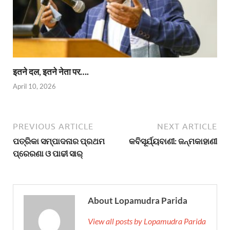
इतने दल, इतने नेता पर….
April 10, 2026
PREVIOUS ARTICLE
NEXT ARTICLE
ପତ୍ରିକା ସମ୍ପାଦନାର ପ୍ରଥମ
କବିସୂର୍ଯ୍ୟବାଣୀ: ଜନ୍ମକାହାଣୀ
ପ୍ରେରଣା ଓ ପାଢୀ ସାର୍
About Lopamudra Parida
View all posts by Lopamudra Parida