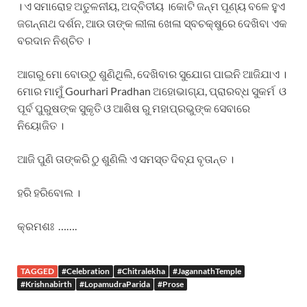
। ଏ ସମାରୋହ ଅତୁଳନୀୟ, ଅଦ୍ବିତୀୟ ।କୋଟି ଜନ୍ମ ପୂଣ୍ୟ ବଳେ ହୁଏ
ଜଗନ୍ନାଥ ଦର୍ଶନ, ଆଉ ତାଙ୍କ ଲୀଳା ଖେଳା ସ୍ବଚକ୍ଷୁରେ ଦେଖିବା ଏକ
ବରଦାନ ନିଶ୍ଚିତ ।
ଆଗରୁ ମୋ ବୋଉଠୁ ଶୁଣିଥିଲି, ଦେଖିବାର ସୁଯୋଗ ପାଇନି ଆଜିଯାଏ ।
ମୋର ମାମୁଁ Gourhari Pradhan ଅହୋଭାଗ୍ଯ, ପ୍ରାରବ୍ଧ ସୁକର୍ମ ଓ
ପୂର୍ବ ପୁରୁଷଙ୍କ ସୁକୃତି ଓ ଆଶିଷ ରୁ ମହାପ୍ରଭୁଙ୍କ ସେବାରେ
ନିୟୋଜିତ ।
ଆଜି ପୁଣି ତାଙ୍କରି ଠୁ ଶୁଣିଲି ଏ ସମସ୍ତ ଦିବ୍ଯ ବୃତାନ୍ତ ।
ହରି ହରିବୋଲ ।
କ୍ରମଶଃ …….
TAGGED
#Celebration
#Chitralekha
#JagannathTemple
#Krishnabirth
#LopamudraParida
#Prose