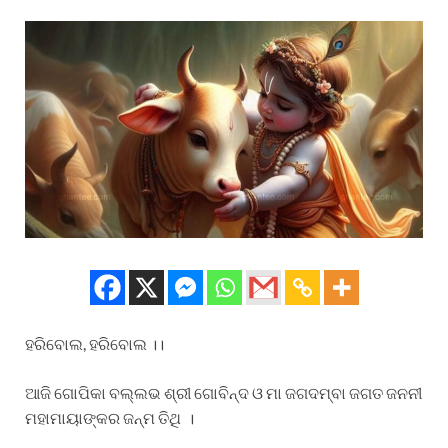
ହରିବୋଲ, ହରିବୋଲ ।।
ଆଜି ଗୋପିକା ବଲ୍ଲଭ ଶ୍ରୀ ଗୋବିନ୍ଦ ଓ ମା ଜଗଦମ୍ବା ଜଗତ ଜନନୀ
ମହାମାୟାଙ୍କର ଜନ୍ମ ତିଥି ।