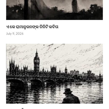
ଏ କେ ରାମାନୁଜନଙ୍କ ତିନିଟି କବିତା
July 9, 2026