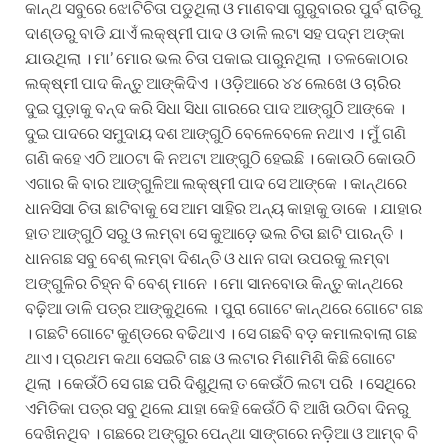
କାନ୍ଥ ସବୁରେ ଝୋଟିଚିତା ପଡୁଥିଲା ଓ ମାଣବସା ଗୁରୁବାରର ପୁର୍ବ ରାତିରୁ
ଦାଣ୍ଡରୁ ବାଡି ଯାଏଁ ଲକ୍ଷ୍ମୀ ପାଦ ଓ ଡାଳି ଲଟା ସହ ପଦ୍ମ ଅଙ୍କା
ଯାଉଥିଲା । ମା’ ମୋର ଭଲ ଚିତା ପକାଇ ପାରୁନଥିଲା । ତଳକୋଠାର
ଲକ୍ଷ୍ମୀ ପାଦ କିନ୍ତୁ ଆଙ୍କିଦିଏ । ଓଡ଼ିଆରେ ୪୪ ଲେଖେ ଓ ଚାରିର
ଦୁଇ ପୁଡ଼ାକୁ ବନ୍ଦ କରି ସିଧା ସିଧା ଗାରରେ ପାଦ ଆଙ୍ଗୁଠି ଆଙ୍କେ ।
ଦୁଇ ପାଦରେ ସମୁଦାୟ ଦଶ ଆଙ୍ଗୁଠି ବେଳେବେଳେ ନଥାଏ । ମୁଁ ଗଣି
ଗଣି କହେ ଏଠି ଆଠଟା କି ନଅଟା ଆଙ୍ଗୁଠି ହେଇଛି । କୋଉଠି କୋଉଠି
ଏଗାର କି ବାର ଆଙ୍ଗୁଳିଆ ଲକ୍ଷ୍ମୀ ପାଦ ସେ ଆଙ୍କେ । କାନ୍ଥରେ
ଧାନସିସା ଚିତା ଛାଟିବାକୁ ସେ ଆମ ସାହିର ଅନ୍ୟ କାହାକୁ ଡାକେ । ଯାହାର
ହାତ ଆଙ୍ଗୁଠି ସରୁ ଓ ଲମ୍ବା ସେ କୁଆଡ଼େ ଭଲ ଚିତା ଛାଟି ପାରନ୍ତି ।
ଧାନଗଛ ସବୁ ବେଶ୍ ଲମ୍ବା ଦିଶନ୍ତି ଓ ଧାନ ଗଦା ଉପରକୁ ଲମ୍ବା
ଅଙ୍ଗୁଳିର ଚିହ୍ନ ବି ବେଶ୍ ମାନେ । ମୋ ସାନବୋଉ କିନ୍ତୁ କାନ୍ଥରେ
ବଢ଼ିଆ ଡାଳି ପତ୍ର ଆଙ୍କୁଥିଲେ । ପୁରା ଗୋଟେ କାନ୍ଥରେ ଗୋଟେ ଗଛ
। ଗଛଟି ଗୋଟେ କୁଣ୍ଡରେ ବଢିଥାଏ । ସେ ଗଛବି ବଡ଼ କମାଲବାଲା ଗଛ
ଥାଏ। ପ୍ରଥମ କଥା ସେଇଟି ଗଛ ଓ ଲଟାର ମିଶାମିଶି କିଛି ଗୋଟେ
ଥିଲା । କେଉଁଠି ସେ ଗଛ ପରି ଦିଶୁଥିଲା ତ କେଉଁଠି ଲଟା ପରି । ସେଥିରେ
ଏମିତିକା ପତ୍ର ସବୁ ଥିଲେ ଯାହା କେହି କେଉଁଠି ବି ଆଖି ଉଠିବା ଦିନରୁ
ଦେଖିନଥିବ । ଗଛରେ ଅଙ୍ଗୁର ପେନ୍ଥା ସାଙ୍ଗରେ ନଡ଼ିଆ ଓ ଆମ୍ବ ବି