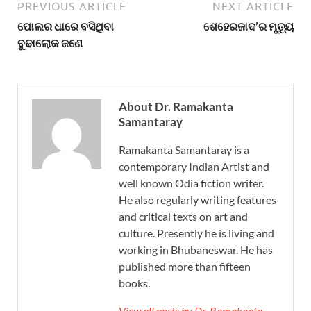
PREVIOUS ARTICLE
NEXT ARTICLE
ପୋଲର ଧାରେ ବସିଥିବା
ଶେହେରଜାଦ’ର ମୃତ୍ୟୁ
ବୁଢାଲୋକ ଜଣେ
About Dr. Ramakanta
Samantaray
Ramakanta Samantaray is a
contemporary Indian Artist and
well known Odia fiction writer.
He also regularly writing features
and critical texts on art and
culture. Presently he is living and
working in Bhubaneswar. He has
published more than fifteen
books.
View all posts by Dr. Ramakanta