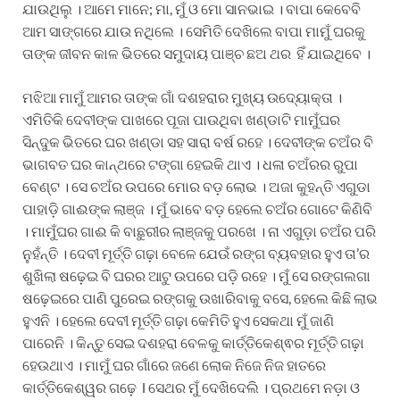
ଯାଉଥିଲୁ । ଆମେ ମାନେ; ମା, ମୁଁ ଓ ମୋ ସାନଭାଇ । ବାପା କେବେବି
ଆମ ସାଙ୍ଗରେ ଯାଉ ନଥିଲେ । ସେମିତି ଦେଖିଲେ ବାପା ମାମୁଁ ଘରକୁ
ତାଙ୍କ ଜୀବନ କାଳ ଭିତରେ ସମୁଦାୟ ପାଞ୍ଚ ଛଅ ଥର ହିଁ ଯାଇଥିବେ ।
ମଝିଆ ମାମୁଁ ଆମର ତାଙ୍କ ଗାଁ ଦଶହରାର ମୁଖ୍ୟ ଉଦ୍ୟୋକ୍ତା ।
ଏମିତିକି ଦେବୀଙ୍କ ପାଖରେ ପୂଜା ପାଉଥିବା ଖଣ୍ଡାଟି ମାମୁଁଘର
ସିନ୍ଦୁକ ଭିତରେ ଘର ଖଣ୍ଡା ସହ ସାରା ବର୍ଷ ରହେ । ଦେବୀଙ୍କ ଚଅଁର ବି
ଭାଗବତ ଘର କାନ୍ଥରେ ଟଙ୍ଗା ହେଇକି ଥାଏ । ଧଳା ଚଅଁରର ରୁପା
ବେଣ୍ଟ । ସେ ଚଅଁର ଉପରେ ମୋର ବଡ଼ ଲୋଭ । ଅଜା କୁହନ୍ତି ଏଗୁଡା
ପାହାଡ଼ି ଗାଈଙ୍କ ଲାଞ୍ଜ । ମୁଁ ଭାବେ ବଡ଼ ହେଲେ ଚଅଁର ଗୋଟେ କିଣିବି
। ମାମୁଁଘର ଗାଈ କି ବାଛୁରୀର ଲାଞ୍ଜକୁ ପରଖେ । ନା ଏଗୁଡ଼ା ଚଅଁର ପରି
ନୁହଁନ୍ତି । ଦେବୀ ମୂର୍ତ୍ତି ଗଢ଼ା ବେଳେ ଯେଉଁ ରଙ୍ଗ ବ୍ୟବହାର ହୁଏ ତା’ର
ଶୁଖିଲା ଷଢ଼େଇ ବି ଘରର ଆଟୁ ଉପରେ ପଡ଼ି ରହେ । ମୁଁ ସେ ରଙ୍ଗଲଗା
ଷଢ଼େଇରେ ପାଣି ପୁରେଇ ରଙ୍ଗକୁ ଉଖାରିବାକୁ ବସେ, ହେଲେ କିଛି ଲାଭ
ହୁଏନି । ହେଲେ ଦେବୀ ମୂର୍ତ୍ତି ଗଢ଼ା କେମିତି ହୁଏ ସେକଥା ମୁଁ ଜାଣି
ପାରେନି । କିନ୍ତୁ ସେଇ ଦଶହରା ବେଳକୁ କାର୍ତ୍ତିକେଶ୍ଵର ମୂର୍ତ୍ତି ଗଢ଼ା
ହେଉଥାଏ । ମାମୁଁ ଘର ଗାଁରେ ଜଣେ ଲୋକ ନିଜେ ନିଜ ହାତରେ
କାର୍ତ୍ତିକେଶ୍ୱର ଗଢ଼େ l ସେଥର ମୁଁ ଦେଖିଦେଲି । ପ୍ରଥମେ ନଡ଼ା ଓ