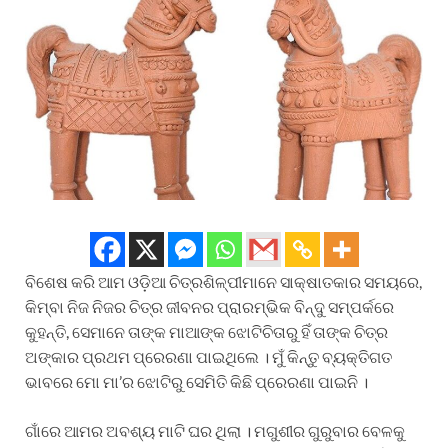
ବିଶେଷ କରି ଆମ ଓଡ଼ିଆ ଚିତ୍ରଶିଳ୍ପୀମାନେ ସାକ୍ଷାତକାର ସମୟରେ,
କିମ୍ବା ନିଜ ନିଜର ଚିତ୍ର ଜୀବନର ପ୍ରାରମ୍ଭିକ ବିନ୍ଦୁ ସମ୍ପର୍କରେ
କୁହନ୍ତି, ସେମାନେ ତାଙ୍କ ମାଆଙ୍କ ଝୋଟିଚିତାରୁ ହିଁ ତାଙ୍କ ଚିତ୍ର
ଅଙ୍କାର ପ୍ରଥମ ପ୍ରେରଣା ପାଇଥିଲେ । ମୁଁ କିନ୍ତୁ ବ୍ୟକ୍ତିଗତ
ଭାବରେ ମୋ ମା’ର ଝୋଟିରୁ ସେମିତି କିଛି ପ୍ରେରଣା ପାଇନି ।
ଗାଁରେ ଆମର ଅବଶ୍ୟ ମାଟି ଘର ଥିଲା । ମଗୁଶୀର ଗୁରୁବାର ବେଳକୁ