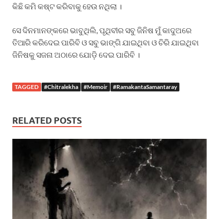
କିଛି କମି କଷ୍ଟ କରିବାକୁ ହେଉ ନଥିଲା ।
ସେ ଦିନମାନଙ୍କରେ ଭାବୁଥିଲି, ପୃଥିବୀର ସବୁ ଜିନିଷ ମୁଁ କାଦୁଅରେ
ତିଆରି କରିଦେଇ ପାରିବି ଓ ସବୁ ଭାଙ୍ଗି ଯାଇଥିବା ଓ ଚିରି ଯାଇଥିବା
ଜିନିଷକୁ ସଜନା ଅଠାରେ ଯୋଡ଼ି ଦେଇ ପାରିବି ।
TAGGED
#Chitralekha
#Memoir
#RamakantaSamantaray
RELATED POSTS