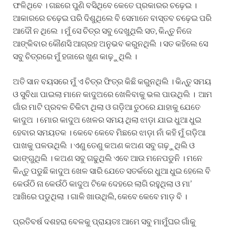
ଫଳିଥିବେ । ଗଛରେ ପୁଣି ବସିଥିବେ କେତେ ପ୍ରକାରର ଚଢ଼େଇ ।
ଆକାରରେ ଚଢ଼େଇ ପରି ଦିଶୁଥିଲେ ବି ସେମାନେ ବାସ୍ତବ ଚଢ଼େଇ ପରି
ଆଦୌ ନ ଥିଲେ । ମୁଁ ସେ ଚିତ୍ର ସବୁ ଦେଖୁଥିଲି ସତ, କିନ୍ତୁ ନିଜେ
ଆଙ୍କିବାର କୌଣସି ଆଗ୍ରହ ଅନୁଭବ କରୁନଥିଲି । ସତ କହିଲେ ସେ
ସବୁ ଚିତ୍ରରେ ମୁଁ ହଜାରେ ଖୁଣ କାଢ଼ୁଥିଲି ।
ଅତି ସାନ ବୟସରେ ମୁଁ ଏ ଚିତ୍ର ଫିତ୍ର କିଛି କରୁନଥିଲି । କିନ୍ତୁ ସମୟ
ଓ ସୁବିଧା ପାଇଲା ମାନେ କାଦୁଅରେ ଖେଳିବାକୁ ଭଲ ପାଉଥିଲି । ଆମ
ଗାଁର ମାଟି ପ୍ରବଳ ଚିକିଟା ଥିଲା ଓ ଗଡ଼ିଆ ତୁଠରେ ଯାହାକୁ ଯେତେ
କାଦୁଅ । ମୋର କାଦୁଅ ଖେଳର ସମୟ ଥିଲା ଝାଡ଼ା ଯାଇ ଧୁଆ ଧୁଇ
ହେବାର ସମୟତକ । କେବେ କେବେ ମିଛରେ ଝାଡ଼ା ନାଁ କହି ମୁଁ ଗଡ଼ିଆ
ପାଖକୁ ପଳଉଥିଲି । ଏଣୁ ତେଣୁ କଅଣ କଅଣ ସବୁ ଗଢ଼ୁଥିଲି ଓ
ଭାଙ୍ଗୁଥିଲି । କଅଣ ସବୁ ଗଢୁଥିଲି ଏବେ ଆଉ ମନେପଡୁନି । ମନେ
କିନ୍ତୁ ପଡୁଛି କାଦୁଅ ଖେଳ ସାରି ଯେତେ ସତର୍କରେ ଧୁଆ ଧୁଇ ହେଲେ ବି
କେଉଁଠି ନା କେଉଁଠି କାଦୁଅ ଟିକେ ଦେହରେ ଲାଗି ରହୁଥିଲା ଓ ମା’
ଆଖିରେ ପଡୁଥିଲା । ଗାଳି ଖାଉଥିଲି, କେବେ କେବେ ମାଡ଼ ବି ।
ପ୍ରତିବର୍ଷ ଦଶହରା ବେଳକୁ ପ୍ରାୟତଃ ଆମେ ସବୁ ମାମୁଁଘର ଗାଁକୁ