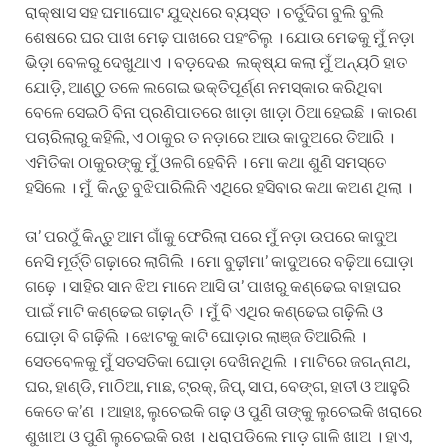
ରାକ୍ଷାସ ସହ ଘମାଘୋଟ ଯୁଦ୍ଧରେ ବ୍ୟସ୍ତ । ଚର୍ତୁଦିଗ ବୁଲି ବୁଲି
ଶେଷରେ ଘର ପାଖ ମେଢ଼ ପାଖରେ ପହଂଚିଲୁ । ଯୋଉ ମେଢକୁ ମୁଁ ନଡ଼ା
ଭିଡ଼ା ବେଳରୁ ଦେଖୁଥାଏ । ବଡ଼ଦେଈ ଲକ୍ଷ୍ଯ କଲା ମୁଁ ଅନ୍ୟଠି ହାତ
ଯୋଡ଼ି, ଆଣ୍ଠୁ ତଳେ ଲଗେଇ ଭକ୍ତିପୂର୍ଣ୍ଣ ନମସ୍କାର କରିଥିବା
ବେଳେ ସେଇଠି ବିନା ପ୍ରଣିପାତରେ ଖାଡ଼ା ଖାଡ଼ା ଠିଆ ହେଇଛି । କାରଣ
ପଚାରିଲାରୁ କହିଲି, ଏ ଠାକୁର ତ ନଡ଼ାରେ ଆଉ କାଦୁଅରେ ତିଆରି ।
ଏମିତିକା ଠାକୁରଙ୍କୁ ମୁଁ ଓଳଗି ହେବିନି । ମୋ କଥା ଶୁଣି ସମସ୍ତେ
ହସିଲେ । ମୁଁ କିନ୍ତୁ ବୁଝିପାରିଲିନି ଏଥିରେ ହସିବାର କଥା କଅଣ ଥିଲା ।
ତା’ ପରଠୁଁ କିନ୍ତୁ ଆମ ଗାଁକୁ ଫେରିଲା ପରେ ମୁଁ ନଡ଼ା ଉପରେ କାଦୁଅ
ନେସି ମୂର୍ତ୍ତି ଗଢ଼ାରେ ଲାଗିଲି । ମୋ ବୁଢ଼ୀମା’ କାଦୁଅରେ ବଢ଼ିଆ ଘୋଡ଼ା
ଗଢ଼େ । ସାହିର ସାନ ଝିଅ ମାନେ ଆସି ତା’ ପାଖରୁ କଣ୍ଢେଇ ବାହାଘର
ପାଇଁ ମାଟି କଣ୍ଢେଇ ଗଢ଼ାନ୍ତି । ମୁଁ ବି ଏଥିର କଣ୍ଢେଇ ଗଢ଼ିଲି ଓ
ଘୋଡ଼ା ବି ଗଢ଼ିଲି । ଝୋଟକୁ କାଟି ଘୋଡ଼ାର ଲାଞ୍ଜ ତିଆରିଲି ।
ସେତବେଳକୁ ମୁଁ ସତସତିକା ଘୋଡ଼ା ଦେଖିନଥିଲି । ମାଟିରେ ଜଗନ୍ନାଥ,
ଘର, ହାଣ୍ଡି, ମାଠିଆ, ମାଛ, ଟ୍ରକ୍, ଜିପ୍, ସାପ, ବେଙ୍ଗ, ହାତୀ ଓ ଆହୁରି
କେତେ କ’ଣ । ଆହାଃ, ଲୁଚେଇକି ଗଢ଼ ଓ ପୁଣି ତାଙ୍କୁ ଲୁଚେଇକି ଖରାରେ
ଶୁଖାଅ ଓ ପୁଣି ଲୁଚେଇକି ରଖ । ଧରାପଡିଲେ ମାଡ଼ ଗାଳି ଖାଅ । ହାଏ,