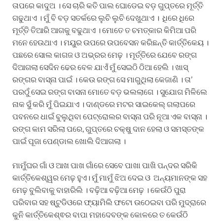
ତାପରେ କାଦୁଅ । ସେ ଚାରି କତି ପାଲ ଘୋଡେଇ ବଡ଼ ଗୁପ୍ତରେ ମୂର୍ତ୍ତି
ଗଢୁଥାଏ । ମୁଁ ବି ବଡ଼ ସତର୍କରେ ଲୁଚି ଲୁଚି ଦେଖୁଥାଏ । ଧିରେ ଧିରେ
ମୂର୍ତ୍ତି ତିଆରି ଆଗକୁ ବଢୁଥାଏ । ମୋତେ ତ ଚମତ୍କାର କିମିଆ ପରି
ମନେ ହେଉଥାଏ । ମୟୁର ଉପରେ ଉପବେସନ କରିଛନ୍ତି କାର୍ତ୍ତିକେୟ ।
ପଛରେ ସୋଲ କାଗଜ ଓ ଅଭ୍ରର ମେଢ଼ । ମୂର୍ତ୍ତିରେ ଯେବେ ରଙ୍ଗ
ଦିଆଗଲା ସେଦିନ ଢେର ବେଳ ଯାଏଁ ମୁଁ ସେଇଠି ଠିଆ ହେଲି । ଖାସ୍
ରଙ୍ଗର ବାସ୍ନା ପାଇଁ । କେଉ ରଙ୍ଗ ସେ ମାରୁଥିଲା କେଜାଣି । ତା’
ପରଠୁଁ ସେଇ ରଙ୍ଗ ବାସନା ମୋତେ ବଡ଼ ଭଲଲାଗେ । ସୁଯୋଗ ମିଳିଲେ
ନାକ ସୁଁ କରି ମୁଁ ପିଇଯାଏ । ଦାଣ୍ଡରେ ମଟର ସାଇକେଲ୍ ଗଲାପରେ
ପବନରେ ଧାଇଁ ବୁଲୁଥିବା ପେଟ୍ରୋଲର ବାସ୍ନା ପରି ନୂଆ ଏକ ବାସ୍ନା ।
ରଙ୍ଗ କାମ ସରିଲା ପରେ, ଗୁପ୍ତରେ ଚକ୍ଷୁ ଦାନ ହେଲା ଓ ସମସ୍ତଙ୍କ
ପାଇଁ ପୂଜା ପେଣ୍ଡାଲ ଖୋଲି ଦିଆଗଲା ।
ମାମୁଁଘର ଗାଁ ଓ ଆଖ ପାଖ ଗାଁରେ ସେବେ ପାଖା ପାଖି ପନ୍ଦର ସରିକି
କାର୍ତ୍ତିକେଶ୍ୱର ମେଢ଼ ହୁଏ। ମୁଁ ମାମୁଁ ଝିଅ ଦେଇ ଓ ଅନ୍ୟମାନଙ୍କ ସହ
ମେଢ଼ ବୁଲିବାକୁ ବାହାରିଲି । ବଢ଼ିଆ ବଢ଼ିଆ ମେଢ଼ । କେଉଁଠି ପୁରା
ପରିବାର ସହ ଷ୍ଟୁଡିଓରେ ଫ୍ୟାମିଲି ଫଟୋ ଉଠେଇବା ପରି ମୁଦ୍ରାରେ
କୁନି କାର୍ତ୍ତିକେଶ୍ଵର ବାପା ମହାଦେବଙ୍କ କୋଳରେ ତ କେଉଁଠି