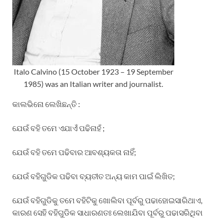
Italo Calvino (15 October 1923 – 19 September
1985) was an Italian writer and journalist.
କାଲଭିନୋ ଲେଖିଛନ୍ତି :
ଯେଉଁ ବହି ତମେ ଏଯାଏଁ ପଢିନାହଁ ;
ଯେଉଁ ବହି ତମେ ପଢିବାର ଆବଶ୍ୟକତା ନାହିଁ;
ଯେଉଁ ବହିଗୁଡିକ ପଢିବା ବ୍ୟତୀତ ଅନ୍ୟ କାମ ପାଇଁ ଲିଖିତ;
ଯେଉଁ ବହିଗୁଡିକୁ ତମେ ବହିଟିକୁ ଖୋଲିବା ପୂର୍ବରୁ ପଢାହୋଇସାରିଥାଏ,
କାରଣ ସେହି ବହିଗୁଡିକ ସାଧାରଣତଃ ଲେଖାଯିବା ପୂର୍ବରୁ ପଢାସରିଥିବା