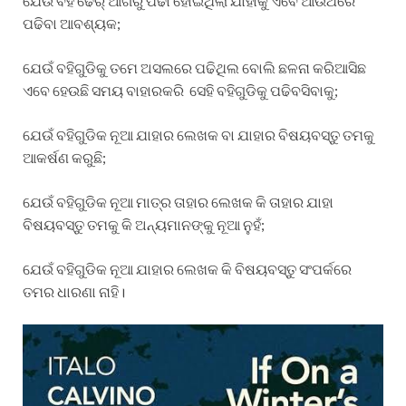
ଯେଉଁ ବହି ଢେର୍ ଆଗରୁ ପଢା ହୋଇଥିଲା ଯାହାକୁ ଏବେ ଆଉଥରେ
ପଢିବା ଆବଶ୍ୟକ;
ଯେଉଁ ବହିଗୁଡିକୁ ତମେ ଅସଲରେ ପଢିଥିଲ ବୋଲି ଛଳନା କରିଆସିଛ
ଏବେ ହେଉଛି ସମୟ ବାହାରକରି ସେହି ବହିଗୁଡିକୁ ପଢିବସିବାକୁ;
ଯେଉଁ ବହିଗୁଡିକ ନୂଆ ଯାହାର ଲେଖକ ବା ଯାହାର ବିଷୟବସ୍ତୁ ତମକୁ
ଆକର୍ଷଣ କରୁଛି;
ଯେଉଁ ବହିଗୁଡିକ ନୂଆ ମାତ୍ର ତାହାର ଲେଖକ କି ତାହାର ଯାହା
ବିଷୟବସ୍ତୁ ତମକୁ କି ଅନ୍ୟମାନଙ୍କୁ ନୂଆ ନୁହଁ;
ଯେଉଁ ବହିଗୁଡିକ ନୂଆ ଯାହାର ଲେଖକ କି ବିଷୟବସ୍ତୁ ସଂପର୍କରେ
ତମର ଧାରଣା ନାହି।