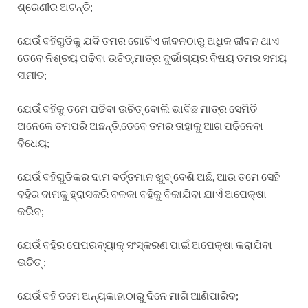
ଶ୍ରେଣୀର ଅଟନ୍ତି;
ଯେଉଁ ବହିଗୁଡିକୁ ଯଦି ତମର ଗୋଟିଏ ଜୀବନଠାରୁ ଅଧିକ ଜୀବନ ଥାଏ
ତେବେ ନିଶ୍ଚୟ ପଢିବା ଉଚିତ୍,ମାତ୍ର ଦୁର୍ଭାଗ୍ୟର ବିଷୟ ତମର ସମୟ
ସୀମୀତ;
ଯେଉଁ ବହିକୁ ତମେ ପଢିବା ଉଚିତ୍ ବୋଲି ଭାବିଛ ମାତ୍ର ସେମିତି
ଅନେକେ ତମପରି ଅଛନ୍ତି,ତେବେ ତମର ତାହାକୁ ଆଗ ପଢିନେବା
ବିଧେୟ;
ଯେଉଁ ବହିଗୁଡିକର ଦାମ ବର୍ତ୍ତମାନ ଖୁବ୍ ବେଶି ଅଛି, ଆଉ ତମେ ସେହି
ବହିର ଦାମକୁ ହ୍ରାସକରି ବଳକା ବହିକୁ ବିକାଯିବା ଯାଏଁ ଅପେକ୍ଷା
କରିବ;
ଯେଉଁ ବହିର ପେପରବ୍ୟାକ୍ ସଂସ୍କରଣ ପାଇଁ ଅପେକ୍ଷା କରାଯିବା
ଉଚିତ୍ ;
ଯେଉଁ ବହି ତମେ ଅନ୍ୟକାହାଠାରୁ ଦିନେ ମାଗି ଆଣିପାରିବ;