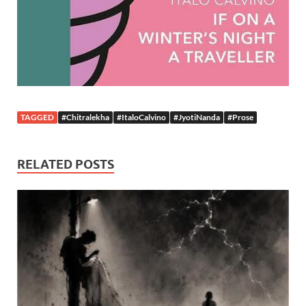
TAGGED
#Chitralekha
#ItaloCalvino
#JyotiNanda
#Prose
RELATED POSTS