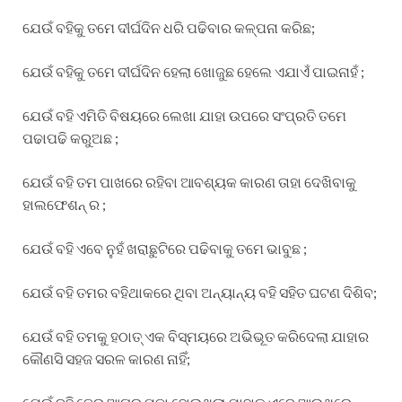
ଯେଉଁ ବହିକୁ ତମେ ଦୀର୍ଘଦିନ ଧରି ପଢିବାର କଳ୍ପନା କରିଛ;
ଯେଉଁ ବହିକୁ ତମେ ଦୀର୍ଘଦିନ ହେଲା ଖୋଜୁଛ ହେଲେ ଏଯାଏଁ ପାଇନାହଁ ;
ଯେଉଁ ବହି ଏମିତି ବିଷୟରେ ଲେଖା ଯାହା ଉପରେ ସଂପ୍ରତି ତମେ
ପଢାପଢି କରୁଅଛ ;
ଯେଉଁ ବହି ତମ ପାଖରେ ରହିବା ଆବଶ୍ୟକ କାରଣ ତାହା ଦେଖିବାକୁ
ହାଲଫେଶନ୍ ର ;
ଯେଉଁ ବହି ଏବେ ନୁହଁ ଖରାଛୁଟିରେ ପଢିବାକୁ ତମେ ଭାବୁଛ ;
ଯେଉଁ ବହି ତମର ବହିଥାକରେ ଥିବା ଅନ୍ୟାନ୍ୟ ବହି ସହିତ ଘଟଣ ଦିଶିବ;
ଯେଉଁ ବହି ତମକୁ ହଠାତ୍ ଏକ ବିସ୍ମୟରେ ଅଭିଭୂତ କରିଦେଲା ଯାହାର
କୌଣସି ସହଜ ସରଳ କାରଣ ନାହିଁ;