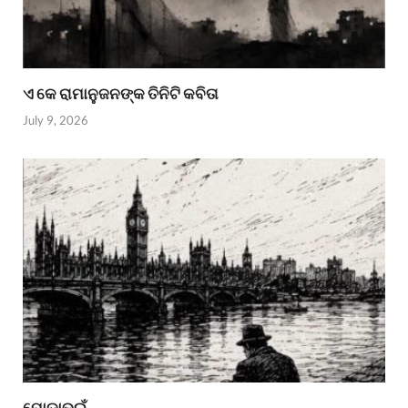
ଏ କେ ରାମାନୁଜନଙ୍କ ତିନିଟି କବିତା
July 9, 2026
ପୋଡାଭୂଇଁ