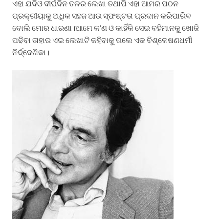
ଏହା ଯଦିଓ ଦୀର୍ଘଦିନ ତଳର ଲେଖା ତଥାପି ଏହା ଆମର ପଠନ
ପ୍ରକ୍ରୀୟାକୁ ଅଧିକ ସହଜ ଆଉ ସ୍ଫଷ୍ଟତା ପ୍ରଦାନ କରିପାରିବ
ବୋଲି ମୋର ଧାରଣା।ଆମେ କ’ଣ ଓ କାହିଁକି ସେଇ ବହିମାନକୁ ଖୋଜି
ପଢିବା ତାହାର ଏଇ ଲେଖାଟି କହିବାକୁ ଗଲେ ଏକ ବିଶ୍ଳେଷଣଧର୍ମୀ
ନିର୍ଦ୍ଦେଶିକା।