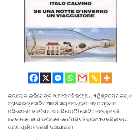
ଇତାଲୋ କାଲଭିନୋଙ୍କ ୧୯୭୯ର ବହି ଇଫ୍ ଅନ୍ ଏ ୱିଣ୍ଟରସ୍ ନାଇଟ୍ ଏ
ଟ୍ରାଭେଲର୍ ଗୋଟିଏ ଆକର୍ଷଣୀୟ ଉପନ୍ୟାସ।ଏହାର ପ୍ରଥମ
ପରିଛେଦରେ ଗୋଟିଏ ଅଂଶ ଅଛି ଯେଉଁଠି ଗୋଟିଏ ଜନବହୁଳ ବହି
ଦୋକାନରେ ଜଣେ ପଶିଗଲେ କେଉଁପରି ବହି ବ୍ୟବହାର କରିବା କଥା
ତାହାର ପୂର୍ଣ୍ଣ ବିବରଣୀ ଦିଆଯାଇଛି।