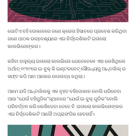
ଗୋଟିଏ ବହି ଦୋକାନରେ ଜଣେ କ୍ରେତା ହିସାବରେ ପ୍ରବେଶ କରିଥିବା
ଜଣେ ପାଠକ ଉଦ୍ଦେଶ୍ୟରେ ଏଇ ନିର୍ଦ୍ଦେଶିକାଟି ଇତାଲୋ
କାଲଭିନୋଙ୍କର।
କହିବା ବାହୁଲ୍ୟ ଇତାଲୋ କାଲଭିନୋ ଯେତେବେଳେ ଏହା ଲେଖିଥିଲେ
ଅର୍ଥାତ୍ ୧୯୭୯ରେ ଇ-ବୁକ୍ କି ଇଣ୍ଟରନେଟ୍ ସୌଜନ୍ୟରୁ ଆନ୍ତର୍ଜାଲ୍ ର
ସଫ୍ଟ କପି ଆମ ଆଗରେ ଉପଲବ୍ଧ ନଥିଲା।
ଆମେ ଯଦି ଆନ୍ତର୍ଜାଲକୁ ଏକ ବୃହତ ବହିଦୋକାନ ବୋଲି ଧରିନେବା
ଆଉ “ଯେଉଁ ବହିଗୁଡିକ”ସ୍ଥାନରେ “ଯେଉଁ ଇ-ବୁକ୍ ଗୁଡିକ”ବୋଲି
ପରିବର୍ତ୍ତନ କରି ଲେଖିଦେବା ତେବେ ବି ଇତାଲୋ କାଲଭିନୋଙ୍କର
ଏଇ ନିର୍ଦ୍ଦେଶିକାଟି ଆଦୌ ଅପ୍ରାସଂଗିକ ହେବନାହିଁ।