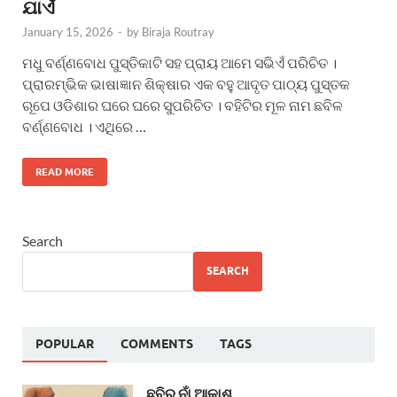
ଯାଏଁ
January 15, 2026
-
by
Biraja Routray
ମଧୁ ବର୍ଣ୍ଣବୋଧ ପୁସ୍ତିକାଟି ସହ ପ୍ରାୟ ଆମେ ସଭିଏଁ ପରିଚିତ ।
ପ୍ରାରମ୍ଭିକ ଭାଷାଜ୍ଞାନ ଶିକ୍ଷାର ଏକ ବହୁ ଆଦୃତ ପାଠ୍ୟ ପୁସ୍ତକ
ରୂପେ ଓଡିଶାର ଘରେ ଘରେ ସୁପରିଚିତ । ବହିଟିର ମୂଳ ନାମ ଛବିଳ
ବର୍ଣ୍ଣବୋଧ । ଏଥିରେ …
READ MORE
Search
SEARCH
POPULAR
COMMENTS
TAGS
ଛବିର ନାଁ ଆକାଶ