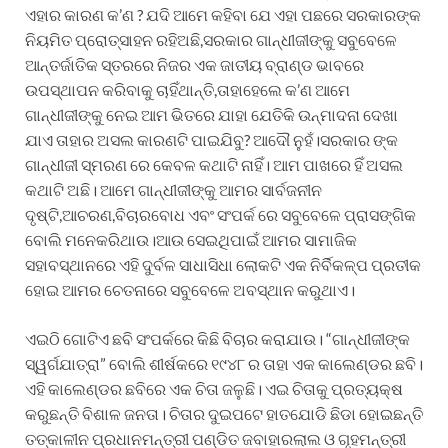
ଏହାର କାରଣ କ’ଣ ? ଯଦି ଆମେ କହିବା ଯେ ଏହା ପଛରେ ସରକାରଙ୍କ
ନିୟମିତ ପ୍ରୋତ୍ସାହନ ରହିଅଛି,ସରକାର ଗାନ୍ଧୀଜୀଙ୍କୁ ସବୁବେଳେ
ଆନ୍ତର୍ଜାତିକ ସ୍ତରରେ ନିଜର ଏକ ଜାତୀୟ ବ୍ରାଣ୍ଡ ଭାବରେ
ଉପସ୍ଥାପନ କରିବାକୁ ଚାହିଁଥାନ୍ତି,ତାହାହେଲେ କ’ଣ ଆମେ
ଗାନ୍ଧୀଜୀଙ୍କୁ ନେଇ ଆମ ଭିତରେ ଯାହା ଯେତିକି ଉନ୍ମାଦନା ଦେଖା
ଯାଏ ତାହାର ଅସଲ କାରଣଟି ପାଇଯିବୁ? ଆଦୌ ନୁହଁ।ସରକାର ଙ୍କ
ଗାନ୍ଧୀଜୀ ସ୍ମରଣ ରେ କେବଳ କଥାଟି ନାହିଁ। ଆମ ପାଖରେ ହିଁ ଅସଲ
କଥାଟି ଅଛି। ଆମେ ଗାନ୍ଧୀଜୀଙ୍କୁ ଆମର ସାର୍ବଜନୀନ
ଦୃଷ୍ଟି,ଆଚରଣ,ବିଚାରବୋଧ ଏବଂ ସଂପର୍କ ରେ ସବୁବେଳେ ପ୍ରାସଙ୍ଗିକ
ବୋଲି ମନେକରିଥାଉ।ଆଉ ସେଇଥିପାଇଁ ଆମର ସାମାଜିକ
ସହାବସ୍ଥାନରେ ଏହି ଦୁର୍ବଳ ସାଧାସିଧା ଲୋକଟି ଏକ ନିର୍ବିକଳ୍ପ ପ୍ରତୀକ
ହୋଇ ଆମର ଚେତନାରେ ସବୁବେଳେ ଅବସ୍ଥାନ କରୁଥାଏ।
ଏଇଠି ଗୋଟିଏ ଛବି ସଂପର୍କରେ କିଛି ବିଚାର କରାଯାଉ। “ଗାନ୍ଧୀଜୀଙ୍କ
ସ୍ୱର୍ଗଯାତ୍ରା” ବୋଲି ଶୀର୍ଷକରେ ୧୯୪୮ ର ତାହା ଏକ କାଲେଣ୍ଡର ଛବି।
ଏହି କାଲେଣ୍ଡର ଛବିରେ ଏକ ଚିତା ଜଳୁଛି। ଏଇ ଚିତାକୁ ପ୍ରତ୍ୟକ୍ଷ
କରୁଛନ୍ତି ବିଶାଳ ଜନତା। ଚିତାର ଦୁଇପଟେ ହାତଯୋଡି ଛିଡା ହୋଇଛନ୍ତି
ତତ୍କାଳୀନ ପ୍ରଧାନମନ୍ତ୍ରୀ ପଣ୍ଡିତ ଜବାହାରଲାଲ ଓ ଗୃହମନ୍ତ୍ରୀ