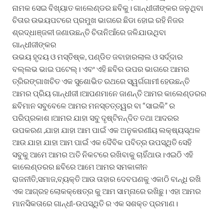
ନାମକ ସେଇ ବିଖ୍ୟାତ କାଲେଣ୍ଡର ଛବିକୁ। ଗାନ୍ଧୀଜୀଙ୍କର ଜଳୁଥିବା
ଚିତାର ଉଭୟପଟରେ ପ୍ରମୁଖ ଭାଗରେ ଛିଡା ହୋଇ ରହି ନିଜର
ଶ୍ରଦ୍ଧାଞ୍ଜଳୀ ଜଣାଉଛନ୍ତି ଚିତାନିଆଁରେ ଜଳିଯାଉଥିବା
ଗାନ୍ଧୀଜୀଙ୍କର
ଉଭୟ ହୃଦୟ ଓ ମସ୍ତିଷ୍କ, ପଣ୍ଡିତ ଜବାହାରଲାଲ ଓ ସର୍ଦ୍ଦାର
ବଲ୍ଲଭ ଭାଇ ପଟେଲ୍। ଏବଂ ଏହି ଛବିର ଉପର ଭାଗରେ ଆମର
ତ୍ରିରଙ୍ଗାଖଚିତ ଏକ ସୁଶୋଭିତ ରଥରେ ସ୍ୱର୍ଗଗାମୀ ହେଉଛନ୍ତି
ଆମର ପ୍ରିୟ ଗାନ୍ଧୀଜୀ।ଆପଣମାନେ ଜାଣନ୍ତି ଆମର କାଲେଣ୍ଡରର
ଛବିମାନ ସବୁବେଳେ ଆମର ମନସ୍ତତ୍ତ୍ୱର ବା “ସାଇକି” ର
ପରିପ୍ରକାଶ।ଆମର ଯାହା ସବୁ ଦୃଷ୍ଟିନନ୍ଦିତ ତଥା ଆଦରର
ଉପକରଣ ,ଯାହା ଯାହା ଆମ ପାଇଁ ଏକ ଅନୁକରଣୀୟ ଲକ୍ଷ୍ୟସ୍ଥଳ
ଆଉ ଯାହା ଯାହା ଆମ ପାଇଁ ଏକ ଦୈବିକ ପବିତ୍ର ଉପସ୍ଥିତି ସେହି
ସବୁକୁ ଆମେ ଆମର ଅତି ନିକଟରେ ରଖିବାକୁ ଚାହିଁଥାଉ।ଏଇଠି ଏହି
କାଲେଣ୍ଡରର ଛବିରେ ଆମେ ଆମର ସମକାଳୀନ
ରାଜନୀତି,ସମାଜ,ବ୍ୟକ୍ତି ଆଉ ତାହାର ଦେବପଣକୁ ଏକାଠି ବାନ୍ଧି ରଖି
ଏକ ଆଗ୍ରହ ଲୋକକ୍ଷେତ୍ର କୁ ଆମ ସାମ୍ନାରେ ରଖିଛୁ। ଏହା ଆମର
ମାନସିକତାରେ ଗାନ୍ଧୀ-ଉପସ୍ଥିତି ର ଏକ ସଶକ୍ତ ପ୍ରମାଣ।