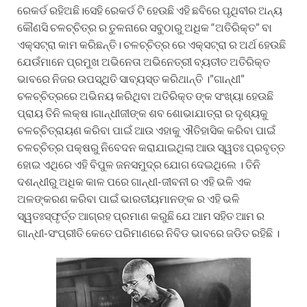
ରେକର୍ଡ ରହିଅଛି।ସେହି ରେକର୍ଡ ଟି ହେଉଛି ଏହି ଛବିରେ ପୃଥିବୀର ଅନ୍ୟ
କୌଣସି ଚଳଚ୍ଚିତ୍ର ର ତୁଳନାରେ ସବୁଠାରୁ ଅଧିକ “ଅତିରିକ୍ତ” ବା
ଏକ୍ସଟ୍ରା କାମ କରିଛନ୍ତି। ଚଳଚ୍ଚିତ୍ର ରେ ଏକ୍ସଟ୍ରା ର ଅର୍ଥ ହେଉଛି
ଯେଉଁମାନେ ପ୍ରମୁଖ ଅଭିନେତା ଅଭିନେତ୍ରୀ ବ୍ୟତୀତ ଅତିରିକ୍ତ
ଭାବରେ ନିଜର ଉପସ୍ଥିତି ସାବ୍ୟସ୍ତ କରିଥାନ୍ତି ।”ଗାନ୍ଧୀ”
ଚଳଚ୍ଚିତ୍ରରେ ଅଭିନୟ କରିଥିବା ଅତିରିକ୍ତ ଙ୍କ ସଂଖ୍ୟା ହେଉଛି
ପ୍ରାୟ ତିନି ଲକ୍ଷ।ଗାନ୍ଧୀଜୀଙ୍କ ଶବ ଶୋଭାଯାତ୍ରା ର ଦୃଶ୍ୟକୁ
ଚଳଚ୍ଚିତ୍ରାୟଣ କରିବା ପାଇଁ ଆଉ ଏହାକୁ ଐତିହାସିକ କରିବା ପାଇଁ
ଚଳଚ୍ଚିତ୍ର ପକ୍ଷରୁ ନିବେଦନ କରାଯାଇଥିଲା ଆଉ ସ୍ୱତଃ ପ୍ରବୃତ୍ତ
ହୋଇ ଏଥିରେ ଏହି ବିପୁଳ ଜନସମୁଦ୍ର ଯୋଗ ଦେଇଥିଲେ । ତିନି
ଦଶନ୍ଧୀରୁ ଅଧିକ କାଳ ପରେ ଗାନ୍ଧୀ-ଜୀବନୀ ର ଏହି ଭଳି ଏକ
ଅଳଙ୍କରଣ କରିବା ପାଇଁ ଭାରତୀୟମାନଙ୍କ ର ଏହି ଭଳି
ସ୍ୱତଃସ୍ଫୃର୍ତ୍ତ ଆଗ୍ରହ ପ୍ରମାଣ କରୁଛି ଯେ ଆମ ସହିତ ଆମ ର
ଗାନ୍ଧୀ-ସଂପ୍ରୀତି କେତେ ପରିମାଣରେ ନିବିଡ ଭାବରେ ଜଡିତ ରହିଛି ।