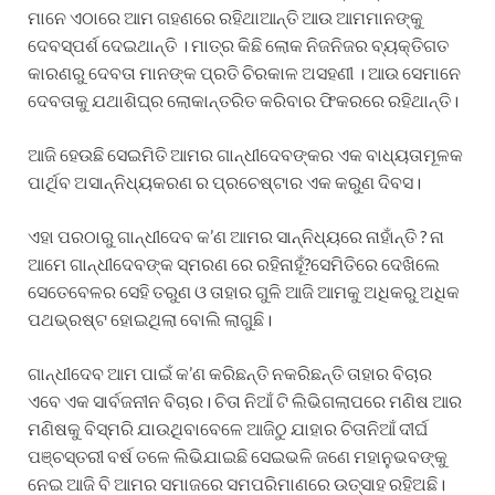
ମାନେ ଏଠାରେ ଆମ ଗହଣରେ ରହିଥାଆନ୍ତି ଆଉ ଆମମାନଙ୍କୁ
ଦେବସ୍ପର୍ଶ ଦେଇଥାନ୍ତି । ମାତ୍ର କିଛି ଲୋକ ନିଜନିଜର ବ୍ୟକ୍ତିଗତ
କାରଣରୁ ଦେବତା ମାନଙ୍କ ପ୍ରତି ଚିରକାଳ ଅସହଣୀ । ଆଉ ସେମାନେ
ଦେବତାକୁ ଯଥାଶିଘ୍ର ଲୋକାନ୍ତରିତ କରିବାର ଫିକରରେ ରହିଥାନ୍ତି।
ଆଜି ହେଉଛି ସେଇମିତି ଆମର ଗାନ୍ଧୀଦେବଙ୍କର ଏକ ବାଧ୍ୟତାମୂଳକ
ପାର୍ଥିବ ଅସାନ୍ନିଧ୍ୟକରଣ ର ପ୍ରଚେଷ୍ଟାର ଏକ କରୁଣ ଦିବସ।
ଏହା ପରଠାରୁ ଗାନ୍ଧୀଦେବ କ’ଣ ଆମର ସାନ୍ନିଧ୍ୟରେ ନାହାଁନ୍ତି ? ନା
ଆମେ ଗାନ୍ଧୀଦେବଙ୍କ ସ୍ମରଣ ରେ ରହିନାହୂଁ?ସେମିତିରେ ଦେଖିଲେ
ସେତେବେଳର ସେହି ତରୁଣ ଓ ତାହାର ଗୁଳି ଆଜି ଆମକୁ ଅଧିକରୁ ଅଧିକ
ପଥଭ୍ରଷ୍ଟ ହୋଇଥିଲା ବୋଲି ଲାଗୁଛି।
ଗାନ୍ଧୀଦେବ ଆମ ପାଇଁ କ’ଣ କରିଛନ୍ତି ନକରିଛନ୍ତି ତାହାର ବିଚାର
ଏବେ ଏକ ସାର୍ବଜନୀନ ବିଚାର। ଚିତା ନିଆଁ ଟି ଲିଭିଗଲାପରେ ମଣିଷ ଆର
ମଣିଷକୁ ବିସ୍ମରି ଯାଉଥିବାବେଳେ ଆଜିଠୁ ଯାହାର ଚିତାନିଆଁ ଦୀର୍ଘ
ପଞ୍ଚସ୍ତରୀ ବର୍ଷ ତଳେ ଲିଭିଯାଇଛି ସେଇଭଳି ଜଣେ ମହାନୁଭବଙ୍କୁ
ନେଇ ଆଜି ବି ଆମର ସମାଜରେ ସମପରିମାଣରେ ଉତ୍ସାହ ରହିଅଛି।