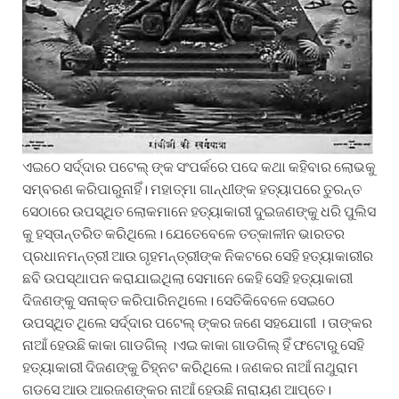
ଏଇଠେ ସର୍ଦ୍ଦାର ପଟେଲ୍ ଙ୍କ ସଂପର୍କରେ ପଦେ କଥା କହିବାର ଲୋଭକୁ
ସମ୍ବରଣ କରିପାରୁନାହିଁ। ମହାତ୍ମା ଗାନ୍ଧୀଙ୍କ ହତ୍ୟାପରେ ତୁରନ୍ତ
ସେଠାରେ ଉପସ୍ଥିତ ଲୋକମାନେ ହତ୍ୟାକାରୀ ଦୁଇଜଣଙ୍କୁ ଧରି ପୁଲିସ
କୁ ହସ୍ତାନ୍ତରିତ କରିଥିଲେ। ଯେତେବେଳେ ତତ୍କାଳୀନ ଭାରତର
ପ୍ରଧାନମନ୍ତ୍ରୀ ଆଉ ଗୃହମନ୍ତ୍ରୀଙ୍କ ନିକଟରେ ସେହି ହତ୍ୟାକାରୀର
ଛବି ଉପସ୍ଥାପନ କରାଯାଇଥିଲା ସେମାନେ କେହି ସେହି ହତ୍ୟାକାରୀ
ଦିଜଣଙ୍କୁ ସନାକ୍ତ କରିପାରିନଥିଲେ। ସେତିକିବେଳେ ସେଇଠେ
ଉପସ୍ଥିତ ଥିଲେ ସର୍ଦ୍ଦାର ପଟେଲ୍ ଙ୍କର ଜଣେ ସହଯୋଗୀ । ତାଙ୍କର
ନାଆଁ ହେଉଛି କାକା ଗାଡଗିଲ୍ ।ଏଇ କାକା ଗାଡଗିଲ୍ ହିଁ ଫଟୋରୁ ସେହି
ହତ୍ୟାକାରୀ ଦିଜଣଙ୍କୁ ଚିହ୍ନଟ କରିଥିଲେ। ଜଣକର ନାଆଁ ନାଥୁରାମ
ଗଡସେ ଆଉ ଆରଜଣଙ୍କର ନାଆଁ ହେଉଛି ନାରାୟଣ ଆପ୍ତେ।