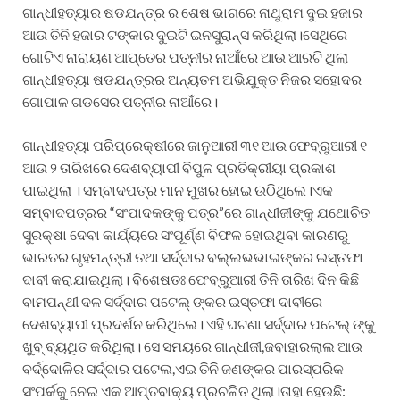
ଗାନ୍ଧୀହତ୍ୟାର ଷଡଯନ୍ତ୍ର ର ଶେଷ ଭାଗରେ ନାଥୁରାମ ଦୁଇ ହଜାର
ଆଉ ତିନି ହଜାର ଟଙ୍କାର ଦୁଇଟି ଇନସୁରାନ୍ସ କରିଥିଲା।ସେଥିରେ
ଗୋଟିଏ ନାରାୟଣ ଆପ୍ତେର ପତ୍ନୀର ନାଆଁରେ ଆଉ ଆରଟି ଥିଲା
ଗାନ୍ଧୀହତ୍ୟା ଷଡଯନ୍ତ୍ରର ଅନ୍ୟତମ ଅଭିଯୁକ୍ତ ନିଜର ସହୋଦର
ଗୋପାଳ ଗଡସେର ପତ୍ନୀର ନାଆଁରେ।
ଗାନ୍ଧୀହତ୍ୟା ପରିପ୍ରେକ୍ଷୀରେ ଜାନୁଆରୀ ୩୧ ଆଉ ଫେବ୍ରୁଆରୀ ୧
ଆଉ ୨ ତାରିଖରେ ଦେଶବ୍ୟାପୀ ବିପୁଳ ପ୍ରତିକ୍ରୀୟା ପ୍ରକାଶ
ପାଇଥିଲା । ସମ୍ବାଦପତ୍ର ମାନ ମୁଖର ହୋଇ ଉଠିଥିଲେ।ଏକ
ସମ୍ବାଦପତ୍ରର “ସଂପାଦକଙ୍କୁ ପତ୍ର”ରେ ଗାନ୍ଧୀଜୀଙ୍କୁ ଯଥୋଚିତ
ସୁରକ୍ଷା ଦେବା କାର୍ଯ୍ୟରେ ସଂପୂର୍ଣ୍ଣ ବିଫଳ ହୋଇଥିବା କାରଣରୁ
ଭାରତର ଗୃହମନ୍ତ୍ରୀ ତଥା ସର୍ଦ୍ଦାର ବଲ୍ଲଭଭାଇଙ୍କର ଇସ୍ତଫା
ଦାବୀ କରାଯାଇଥିଲା। ବିଶେଷତଃ ଫେବ୍ରୁଆରୀ ତିନି ତାରିଖ ଦିନ କିଛି
ବାମପନ୍ଥୀ ଦଳ ସର୍ଦ୍ଦାର ପଟେଲ୍ ଙ୍କର ଇସ୍ତଫା ଦାବୀରେ
ଦେଶବ୍ୟାପୀ ପ୍ରଦର୍ଶନ କରିଥିଲେ। ଏହି ଘଟଣା ସର୍ଦ୍ଦାର ପଟେଲ୍ ଙ୍କୁ
ଖୁବ୍ ବ୍ୟଥିତ କରିଥିଲା। ସେ ସମୟରେ ଗାନ୍ଧୀଜୀ,ଜବାହାରଲାଲ ଆଉ
ବର୍ଦ୍ଦୋଳିର ସର୍ଦ୍ଦାର ପଟେଲ,ଏଇ ତିନି ଜଣଙ୍କର ପାରସ୍ପରିକ
ସଂପର୍କକୁ ନେଇ ଏକ ଆପ୍ତବାକ୍ୟ ପ୍ରଚଳିତ ଥିଲା।ତାହା ହେଉଛି: