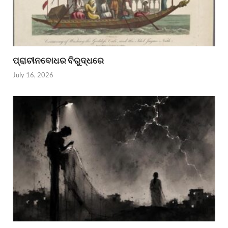
ପ୍ରାଚୀନବୋଧର ବିରୁଦ୍ଧରେ
July 16, 2026