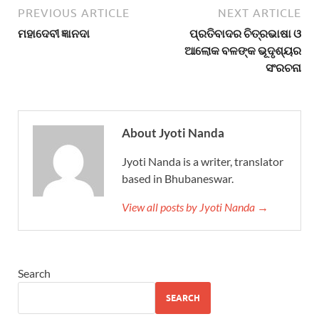
PREVIOUS ARTICLE
NEXT ARTICLE
ମହାଦେବୀ ଜ୍ଞାନଦା
ପ୍ରତିବାଦର ଚିତ୍ରଭାଷା ଓ
ଆଲୋକ ବଳଙ୍କ ଭୂଦୃଶ୍ୟର
ସଂରଚନା
About Jyoti Nanda
Jyoti Nanda is a writer, translator
based in Bhubaneswar.
View all posts by Jyoti Nanda →
Search
SEARCH