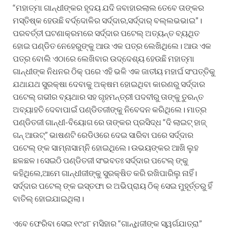
“ମହାତ୍ମା ଗାନ୍ଧୀଙ୍କର ହୃଦୟ ଯଦି ଜବାହାରଲାଲ ତେବେ ତାଙ୍କର
ମସ୍ତିଷ୍କ ହେଉଛି ବର୍ଦ୍ଦୋଳିର ସର୍ଦ୍ଦାର,ସର୍ଦ୍ଦାର୍ ବଲ୍ଲଭଭାଇ”।
ପରବର୍ତ୍ତୀ ଘଟଣାକ୍ରମରେ ସର୍ଦ୍ଦାର ପଟେଲ୍ ଅତ୍ୟନ୍ତ ବ୍ୟଥିତ
ହୋଇ ପଣ୍ଡିତ ନେହେରୁଙ୍କୁ ଆଉ ଏକ ପତ୍ର ଲେଖିଥିଲେ। ଆଉ ଏକ
ପତ୍ର ବୋଲି ଏଠାରେ ଲେଖିବାର ଉଦ୍ଦେଶ୍ୟ ହେଉଛି ମହାତ୍ମା
ଗାନ୍ଧୀଙ୍କ ନିଧନର ଠିକ୍ ପରେ ଏହି ଭଳି ଏକ ଜାତୀୟ ମହାର୍ଘ ସଂପତ୍ତିକୁ
ଯଥାଯଥ ସୁରକ୍ଷା ଦେବାକୁ ଅକ୍ଷମ ହୋଇଥିବା କାରଣରୁ ସର୍ଦ୍ଦାର
ପଟେଲ୍ ଗଭୀର ବ୍ୟଥାର ସହ ଗୃହମନ୍ତ୍ରୀ ପଦବୀରୁ ତାଙ୍କୁ ତୁରନ୍ତ
ଅବ୍ୟାହତି ଦେବାପାଇଁ ପଣ୍ଡିତଜୀଙ୍କୁ ନିବେଦନ କରିଥିଲେ। ମାତ୍ର
ପଣ୍ଡିତଜୀ ଗାନ୍ଧୀ-ବିୟୋଗ ରେ ତାଙ୍କର ପ୍ରସିଦ୍ଧ “ଦି ଲାଇଟ୍ ହାଜ୍
ଗନ୍ ଆଉଟ୍” ଭାଷଣଟି ରେଡିଓରେ ଦେଇ ସାରିବା ପରେ ସର୍ଦ୍ଦାର
ପଟେଲ୍ ଙ୍କ ସାମ୍ନାସାମ୍ନି ହୋଇଥିଲେ। ଉଭୟଙ୍କର ଆଖି ଲୁହ
ଛଳଛଳ। ସେଇଠି ପଣ୍ଡିତଜୀ ସଂଭବତଃ ସର୍ଦ୍ଦାର ପଟେଲ୍ ଙ୍କୁ
କହିଥିଲେ,ଆମେ ଗାନ୍ଧୀଜୀଙ୍କୁ ସୁରକ୍ଷିତ କରି ରଖିପାରିଲୁ ନାହିଁ।
ସର୍ଦ୍ଦାର ପଟେଲ୍ ଙ୍କ ଇସ୍ତଫା ର ଅଭିପ୍ରାୟ ଠିକ୍ ସେଇ ମୁହୂର୍ତ୍ତରୁ ହିଁ
ବାତିଲ୍ ହୋଇଯାଇଥିଲା।
ଏବେ ଫେରିବା ସେଇ ୧୯୪୮ ମସିହାର “ଗାନ୍ଧିଜୀଙ୍କ ସ୍ୱର୍ଗଯାତ୍ରା”