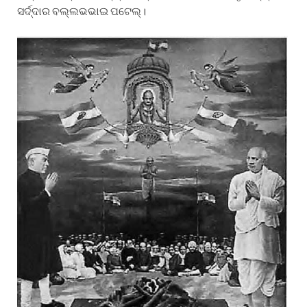
ସର୍ଦ୍ଦାର ବଲ୍ଲଭଭାଇ ପଟେଲ୍।