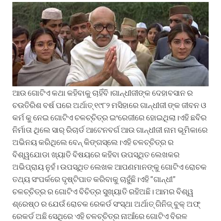
ଆଉ ଗୋଟିଏ କଥା କହିବାକୁ ଚାହିଁବି।ଗାନ୍ଧୀଜୀଙ୍କ ଦେହାବସାନ ର
ଚଉତିରିଶ ବର୍ଷ ପରେ ଅର୍ଥାତ୍ ୧୯୮୨ ମସିହାରେ ଗାନ୍ଧୀଜୀ ଙ୍କ ଜୀବନ ଓ
କର୍ମ କୁ ନେଇ ଗୋଟିଏ ଚଳଚ୍ଚିତ୍ର ଇଂରେଜୀରେ ହୋଇଥିଲା।ଏହି ଛବିର
ନିର୍ମାତା ଥିଲେ ସାର୍ ରିଚାର୍ଡ ଆଟେନବର୍ଗ ଆଉ ଗାନ୍ଧୀଜୀ ନାମ ଭୂମିକାରେ
ଅଭିନୟ କରିଥିଲେ ବେନ୍ କିଙ୍ଗସ୍ଲେ।ଏହି ଚଳଚ୍ଚିତ୍ର ର
ବିଶ୍ୱଯୋଡା ଖ୍ୟାତି ବିଷୟରେ କହିବା ଉପସ୍ଥିତ ଲେଖକର
ଅଭିପ୍ରାୟ ନୁହଁ। ଉପସ୍ଥିତ ଲେଖକ ଆପଣମାନଙ୍କୁ ଗୋଟିଏ ରୋଚକ
ତଥ୍ୟ ସଂପର୍କରେ ଦୃଷ୍ଟିପାତ କରିବାକୁ ଚାହୁଁଛି।ଏହି “ଗାନ୍ଧୀ”
ଚଳଚ୍ଚିତ୍ର ର ଗୋଟିଏ ବିଚିତ୍ର ସୁଖ୍ୟାତି ରହିଅଛି। ଆମର ବିଶ୍ୱ
ଶ୍ରେଷ୍ଠ ର ଯେଉଁ ରୋଚକ ରେକର୍ଡ ସଂସ୍ଥା ଅର୍ଥାତ୍ ଗିନିଜ୍ ବୁକ୍ ଅଫ୍
ରେକର୍ଡ ଅଛି ସେଥିରେ ଏହି ଚଳଚ୍ଚିତ୍ର ନାଆଁରେ ଗୋଟିଏ ବିରଳ