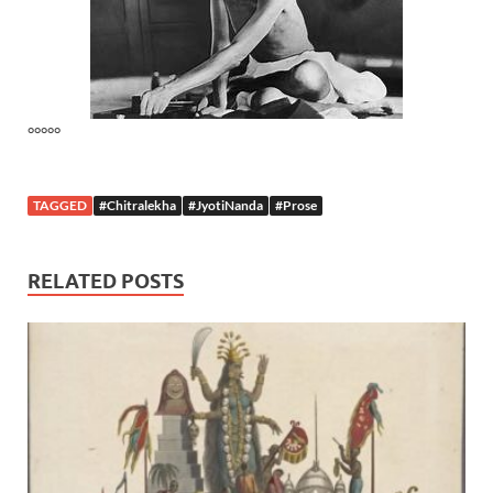
°°°°°
TAGGED
#Chitralekha
#JyotiNanda
#Prose
RELATED POSTS