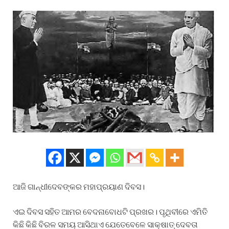
ଆଜି ଗାନ୍ଧୀଦେବଙ୍କର ମହାପ୍ରୟାଣ ଦିବସ।
ଏଇ ଦିବସ ସହିତ ଆମର ବେଦନାବୋଧଟି ପ୍ରଖର। ପୃଥିବୀରେ ଏମିତି
କିଛି କିଛି ବିରଳ ସମୟ ଆସିଥାଏ ଯେତେବେଳେ ସାକ୍ଷାତ୍ ଦେବତା