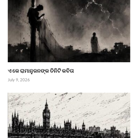
ଏ କେ ରାମାନୁଜନଙ୍କ ତିନିଟି କବିତା
July 9, 2026