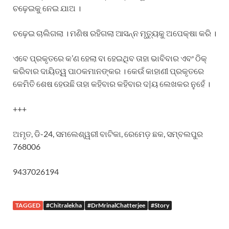
ଚଢ଼େଇକୁ ନେଇ ଯାଅ ।
ଚଢ଼େଇ ଚାଲିଗଲା । ମଣିଷ ରହିଗଲା ଆସନ୍ନ ମୃତ୍ୟୁକୁ ଅପେକ୍ଷା କରି ।
ଏବେ ପ୍ରକୃତରେ କ’ଣ ହେଲା ବା ହେଇଥିବ ତାହା ଭାବିବାର ଏବଂ ଠିକ୍
କରିବାର ଦାୟିତ୍ୱ ପାଠକମାନଙ୍କର । କେଉଁ କାହାଣୀ ପ୍ରକୃତରେ
କେମିତି ଶେଷ ହେଉଛି ତାହା କହିବାର କହିବାର ଦ|ୟ ଲେଖକର ନୁହେଁ ।
+++
ଅମୃତ, ଡି-24, ସମଲେଶ୍ୱରୀ ବାଟିକା, ରେମେଡ଼ ଛକ, ସମ୍ବଲପୁର
768006
9437026194
TAGGED
#Chitralekha
#DrMrinalChatterjee
#Story