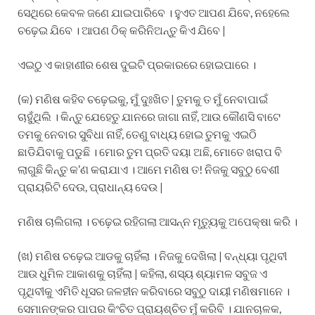
ସେଥିରେ କେବଳ ଜଣେ ଯାଇପାରିବେ । ହୁଏତ ଆପଣ ଯିବେ, ନହେଲେ
ଚଢ଼େଇ ଯିବେ । ଆପଣ ଠିକ୍ କରିନିଅନ୍ତୁ କିଏ ଯିବେ |
ଏଇଠୁ ଏ କାହାଣୀର ଶେଷ ଦୁଇଟି ପ୍ରକାରରେ ହୋଇପାରେ ।
(କ) ମଣିଷ କହିବ ଚଢ଼େଇକୁ, ମୁଁ ଦୁଃଖିତ | ତୁମକୁ ତ ମୁଁ ନେବାପାଇଁ
ଚାହୁଁଥିଲି । କିନ୍ତୁ ଯେହେତୁ ଯାନରେ ଜାଗା ନାହିଁ, ଆଉ କୌଣସି ବାଟେ
ତମକୁ ନେବାର ସୁବିଧା ନାହିଁ, ତେଣୁ ବାଧ୍ୟ ହୋଇ ତୁମକୁ ଏଇଠି
ଛାଡିଯିବାକୁ ପଡୁଛି । ମୋର ତୁମ ପ୍ରତି ଦୟା ଅଛି, ମୋତେ ଖରାପ ବି
ଲାଗୁଛି କିନ୍ତୁ କ’ଣ କରାଯାଏ । ଆମେ ମଣିଷ ତ! ନିଜକୁ ସବୁଠୁ ବେଶୀ
ପ୍ରାୟରିଟି ଦେଉ, ପ୍ରାଧାନ୍ୟ ଦେଉ |
ମଣିଷ ଚାଲିଗଲା । ଚଢ଼େଇ ରହିଗଲା ଆସନ୍ନ ମୃତ୍ୟୁକୁ ଅପେକ୍ଷା କରି ।
(ଖ) ମଣିଷ ଚଢ଼େଇ ଆଡକୁ ଚାହିଁଲା । ନିଜକୁ ଦେଖିଲା | ବନ୍ଧ୍ୟା ପୃଥିବୀ
ଆଉ ଧୁମିଳ ଆକାଶକୁ ଚାହିଁଲା | କହିଲା, ଶସ୍ୟ ଶ୍ୟାମଳ ସବୁଜ ଏ
ପୃଥିବୀକୁ ଏମିତି ଧୂସର ଜଳହୀନ କରିବାରେ ସବୁଠୁ ଦାୟୀ ମଣିଷମାନେ ।
ସେମାନଙ୍କର ପାପର କିଂଚିତ ପ୍ରାୟଶ୍ଚିତ ମୁଁ କରିବି । ଯାନଚାଳକ,