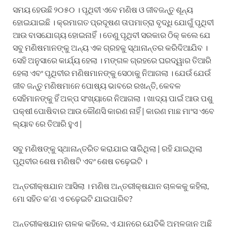
ସମୟ ହେଉଛି ୨୦୫୦ । ପୃଥିବୀ ଏବେ ମଣିଷ ଓ ଜୀବଜନ୍ତୁ ଶୂନ୍ୟ
ହୋଇଯାଇଛି । କ୍ରମାଗତ ପ୍ରଦୂଷଣ ତାପମାତ୍ରା ବୃଦ୍ଧି ଯୋଗୁଁ ପୃଥିବୀ
ଆଉ ବାସଯୋଗ୍ୟ ହୋଇନାହିଁ । ତେଣୁ ପୃଥିବୀ ସରକାର ଠିକ୍ କଲେ ଯେ
ସବୁ ମଣିଷମାନଙ୍କୁ ଅନ୍ୟ ଏକ ଗ୍ରହକୁ ସ୍ଥାନାନ୍ତର କରିଦିଆଯିବ ।
ସେହି ଅନୁସାରେ କାର୍ଯ୍ୟ ହେଲା । ମଙ୍ଗଳ ଗ୍ରହରେ ଘରଦ୍ୱାର ତିଆରି
ହେଲା ଏବଂ ପୃଥିବୀର ମଣିଷମାନଙ୍କୁ ସେଠାକୁ ନିଆଗଲା । ଯେଉଁ ଯେଉଁ
ଜୀବ ଜନ୍ତୁ ମଣିଷମାନେ ପୋଷ୍ୟ ଭାବରେ ରଖନ୍ତି, କେବଳ
ସେହିମାନଙ୍କୁ ହିଁ ଅଳ୍ପ ସଂଖ୍ୟାରେ ନିଆଗଲା । ଖାଦ୍ୟ ପାଇଁ ଆଉ ପଶୁ
ପକ୍ଷୀ ପୋଷିବାର ଆଉ କୌଣସି କାରଣ ନାହିଁ | କାରଣ ମାଛ ମାଂସ ଏବେ
ଲ୍ୟାବ ରେ ତିଆରି ହୁଏ |
ସବୁ ମଣିଷଙ୍କୁ ସ୍ଥାନାନ୍ତରିତ କରାଯାଇ ସାରିଥିଲା | ରହି ଯାଇଥିଲା
ପୃଥିବୀର ଶେଷ ମଣିଷଟି ଏବଂ ଶେଷ ଚଢ଼େଇଟି ।
ଅନ୍ତରୀକ୍ଷଯାନ ଆସିଲା । ମଣିଷ ଅନ୍ତରୀକ୍ଷଯାନ ଚାଳକକୁ କହିଲା,
ମୋ ସହିତ କ’ଣ ଏ ଚଢ଼େଇଟି ଯାଇପାରିବ?
ଅନ୍ତରୀକ୍ଷଯାନ ଚାଳକ କହିଲେ, ଏ ଯାନରେ ଯେତିକି ଅମ୍ଳଜାନ ଅଛି