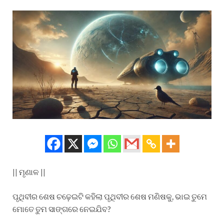
|| ମୃଣାଳ ||
ପୃଥିବୀର ଶେଷ ଚଢ଼େଇଟି କହିଲା ପୃଥିବୀର ଶେଷ ମଣିଷକୁ, ଭାଇ ତୁମେ
ମୋତେ ତୁମ ସାଙ୍ଗରେ ନେଇଯିବ?