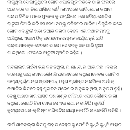
ଲାଗୁଥିଲା,ସେ ଭାବୁଥିଲେ ଗୋଟିଏ ପାଳଭୂତ କରିବେ ଯାହା ଫଳରେ
ଆଉ କାକ ବା ଚିଲ ଆସିବେ ନାହିଁ। ତାହାପରେ ଭାବିଲେ, ନା କଥାଟା
ଖରାପ ଦିଶିବ। ପରେ ଫୁଲଲ କୁ ପଚାରିଲେ। ସେ କହିଲା, ଗୋଟିଏ
ବାଟୁଳୀ ତିଆରି କରି ସେ ସେମାନଙ୍କୁ ତଡିଦେଇ ପାରିବ। ପିଜୁଳିଡାଳରେ
ଗୋଟିଏ ବାଟୁଳୀ ଖଡା ତିଆରି କରିବା ବେଳେ ଏଇ କଥାଟି ମନକୁ
ଆସିଥିଲା, ଏଇଟା ଠିକ୍ ଖ୍ରଷ୍ଟାନସମ୍ମତ କାର୍ଯ୍ୟ ନୁହଁ, ଯଦି
ପକ୍ଷୀମାନଙ୍କ ଦେହରେ ବାଜେ। ସେ ସତକୁ ସତ ଭାରି ଦୁଃଖ
ପାଇଥିଲେ। ଫଳରେ ବାଟୁଳୀ ସ୍ଥଗିତ ରହିଳା।
ମତିଲାଲର ଚାହିଁବା ଭଳି କିଛି ନଥିଲା, ନା ଶାନ୍ତି, ନା ଆଉ କିଛି । ବିଚାର
କାରଣରୁ ଭୟ ତାହାର କୌଣସି ପ୍ରକାରରେ ନଥିଲା।କେବଳ ଗୋଟିଏ
ଇଚ୍ଛା,ପୂର୍ଣ୍ଣାଙ୍ଗ ଖ୍ରୀଷ୍ଟାନ୍ । ପୂରା ଖ୍ରୀଷ୍ଟାନ କହିଲେ ଅର୍ଥାତ୍
କଥାଟିର ଭିତରେ ବହୁ ପୁରାତନ ପ୍ରେମର ଅନୁଭବ ଥିଲା, ଅନୁତାପ ନୁହଁ।
ତେଣୁ ଆଖପାଖର ପାଞ୍ଚ ଦଶ ଖଣ୍ଡ ମୌଜାର ଏପରି କୌଣସି ଜାଗା
ନଥିଲା , ସେଇଠି ଛିଡା ହୋଇ ସେ ଏଇ କଥା ନ ଭାବିଛି। ସୁଦୀର୍ଘ
କୁଚ୍ଛ୍ରସାଧନା-କ୍ଲିଷ୍ଟ ମଣିଷଟିର ଛାୟା କେଉଁଠି ନା କେଉଁଠି ପଡିଛି ।
ଦୀର୍ଘ ଶାଳବଲ୍ଲା ଭିତରୁ ତାହାର ଦେହଟାକୁ ଯେମିତି କୁନ୍ଦି କୁନ୍ଦି ବାହାର