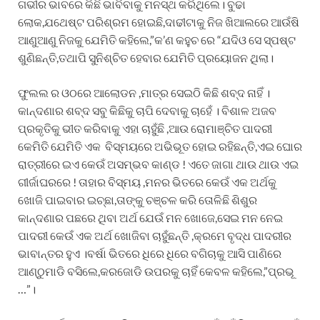
ଗଭୀର ଭାବରେ କିଛି ଭାବିବାକୁ ମନସ୍ଥ କରିଥିଲେ। ବୁଢା
ଲୋକ,ଯଥେଷ୍ଟ ପରିଶ୍ରମ ହୋଇଛି,ଦାଢୀଟାକୁ ନିଜ ଖିଆଲରେ ଆଉଁଷି
ଆଣୁଆଣୁ ନିଜକୁ ଯେମିତି କହିଲେ,”କ’ଣ କହୁଚ ରେ “ଯଦିଓ ସେ ସ୍ପଷ୍ଟ
ଶୁଣିଛନ୍ତି,ତଥାପି ସୁନିଶ୍ଚିତ ହେବାର ଯେମିତି ପ୍ରୟୋଜନ ଥିଲା।
ଫୁଲଲ ର ଓଠରେ ଆଲୋଡନ ,ମାତ୍ର ସେଇଠି କିଛି ଶବ୍ଦ ନାହିଁ ।
କାନ୍ଦଣାର ଶବ୍ଦ ସବୁ କିଛିକୁ ଚାପି ଦେବାକୁ ଚାହେଁ । ବିଶାଳ ଅଜବ
ପ୍ରକୃତିକୁ ଭୀତ କରିବାକୁ ଏହା ଚାହୁଁଛି ,ଆଉ ରୋମାଞ୍ଚିତ ପାଦରୀ
କେମିତି ଯେମିତି ଏକ ବିସ୍ମୟରେ ଅଭିଭୂତ ହୋଇ ରହିଛନ୍ତି,ଏଇ ଘୋର
ରାତ୍ରୀରେ ଇଏ କେଉଁ ଅସମ୍ଭବ କାଣ୍ଡ ! ଏତେ ଜାଗା ଥାଉ ଥାଉ ଏଇ
ଗୀର୍ଜାଘରରେ ! ତାହାର ବିସ୍ମୟ ,ମନର ଭିତରେ କେଉଁ ଏକ ଅର୍ଥକୁ
ଖୋଜି ପାଇବାର ଇଚ୍ଛା,ତାଙ୍କୁ ଚଞ୍ଚଳ କରି ତୋଳିଛି ଶିଶୁର
କାନ୍ଦଣାର ପଛରେ ଥିବା ଅର୍ଥ ଯେଉଁ ମନ ଖୋଜେ,ସେଇ ମନ ନେଇ
ପାଦରୀ କେଉଁ ଏକ ଅର୍ଥ ଖୋଜିବା ଚାହୁଁଛନ୍ତି ,କ୍ରମେ ବୃଦ୍ଧ ପାଦରୀର
ଭାବାନ୍ତର ହୁଏ ।ବର୍ଷା ଭିତରେ ଧିରେ ଧିରେ ବଗିଚାକୁ ଆସି ପାଣିରେ
ଆଣ୍ଠୁମାଡି ବସିଲେ,କରଜୋଡି ଉପରକୁ ଚାହିଁ କେବଳ କହିଲେ,”ପ୍ରଭୂ
…”।