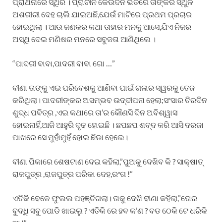
ପ୍ରାର୍ଥନାରେ ସ୍ଥିର । ପ୍ରାଚୀନ କେଉଁଦିନ ଭିତରେ ତାଙ୍କର ସ୍ଥୁଳ
ଅଶରୀରୀ ଦେହ ଚାଲି ଯାଇଅଛି,ଯେଉଁ ମାଟିରେ ପ୍ରଥମ ପ୍ରଚାର
ହୋଇଥିଲା । ଆଉ ଜଣକର କଥା ତାହାର ମନକୁ ଆସେ,ଯିଏ ନିଜର
ଅସ୍ଥି ଦେଇ ମଣିଷର ମନରେ ସବୁଜତା ଆଣିଥିଲେ ।
“ପାଦରୀ ବାବା,ପାଦରୀ ବାବା ଗୋ …”
ବୀଣା ତାଙ୍କୁ ଏଇ ପରିବେଶକୁ ଆଣିବା ପାଇଁ ଗଳାର ସ୍ୱରକୁ ତେଜ
କରିଥିଲା। ପାଦରୀଙ୍କର ଅସମ୍ଭବ ଉଦ୍ଦୀପନା ହେଲା;ସଂସାର ଚିରଦିନ
ଶୁଦ୍ଧ ପବିତ୍ର ,ଏଇ କଥାରେ ତା’ର କୌଣସି ଦିନ ଅବିଶ୍ୱାସ
ହୋଇନାହିଁ,ଆଜି ଆହୁରି ଦୃଢ ହୋଇଛି । ଛପଛପ ଶବ୍ଦ କରି ଆସି ଦରଜା
ପାଖରେ ସେ ମୁହାଁମୁହିଁ ହୋଇ ଛିଡା ହେଲେ।
ବୀଣା ପିକାରେ ଶେଷଟାଣ ଦେଇ କହିଲା,”ପୁଅକୁ ଦେଖିବ କି ? ସାକ୍ଷାତ୍
ରାଜପୁତ୍ର ,ରାଜପୁତ୍ର ପରିକା ଦେହ,ରଂଗ !”
ଏତିକି ବେଳେ ଫୁଲଲ ପହଞ୍ଚିଗଲା। ତାକୁ ଦେଖି ବୀଣା କହିଲା,”ତୋର
ବୁଦ୍ଧି ସବୁ ପୋଡି ଖାଇଲୁ ? ଏତିକି ରେ ହବ କ’ଣ ? ବଡ ଠେକି ଟେ ଧରିକି