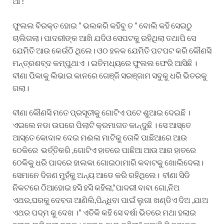
ଆ !”
ଫୁଲଲ ବିରକ୍ତ ହୋଇ ” ଭଲକରି କହିବୁ ତ ” ବୋଲି କହି ସେଇଠୁ
ଚାଲିଗଲା। ପାଦରୀଙ୍କ ଆଖି ଯଦିଓ ସେପଟକୁ ରହିଥିଲା ତଥାପି ସେ
ଯେମିତି ଆଉ କେଉଁଠି ଥିଲେ। ଓଠ ହଳକ ଯେମିତି ପଟପଟ କରି କୌଣସି
ମନ୍ତ୍ରଶବ୍ଦ କମ୍ପୁଥାଏ । ଇତିମଧ୍ୟରେ ଫୁଲଲ ଫେରି ଆସିଛି ।
ବୀଣା ପିକାକୁ ଲିଭାଇ କାନରେ ଗେଞ୍ଜି ସରଞ୍ଜାମ ସବୁକୁ ଧରି ଭିତରକୁ
ଗଲା।
ବୀଣା କୌଣସି ମତେ ପ୍ରସୂତୀକୁ ଗୋଟିଏ ପଟେ ଶୁଆଇ ଦେଇଛି ।
ଏଇଲେ ନଡା ଉପରେ ପିଲାଟି କ୍ରମାଗତ କାନ୍ଦୁଛି । ସେ ଆସ୍ତେ
ଆସ୍ତେ କୋଦାଳ ଦେଇ ମଈଳା ମାଟିକୁ ତୋଳି ପାଛିଆରେ ଆଉ
ଠେକିରେ ଭର୍ତ୍ତିକରି ,ଗୋଟିଏ ହାତରେ ପାଛିଆ ଆଉ ଆର ହାତରେ
ଠେକିକୁ ଧରି ପାଦରେ ହାଲକା ଗୋଇଠାମାରି କବାଟକୁ ଖୋଲିଦେଲା।
ସେମାନେ ଦିଜଣ ମୁହଁକୁ ଅନ୍ୟ ଆଡେ କରି ରହିଥିଲେ। ବୀଣା ସିଡି
ନିକଟରେ ଠିଆହୋଇ ହସି ହସି କହିଲା,”ପାଦରୀ ବାବା ଗୋ,ନିଅ
ଏଥର,ଘରକୁ ଦେବତା ଆଣିଲି,ପିନ୍ଧିବା ପାଇଁ ଲୁଗା ଖଣ୍ଡିଏ ଦିଅ ,ଯାଅ
ଏଥର ପଦ୍ମ କୁ ଦେଖ ।” ଏତିକି କହି ସେ ବର୍ଷା ଭିତରେ ମଥା ହଲାଇ