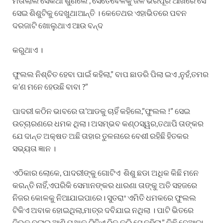
ମତାଲାଲ ସେକଥା ଶୁଣିଲେ , ସେତେବେଳକୁ ଜଳ ଭରପୂର ଆଖିରେ ସେ
ସେଇ ଶିଶୁଟିକୁ ଦେଖୁଥାଆନ୍ତି । କେତେଥର ଏହାଭିତରେ ପବନ
ଦରଜାଟି ଖୋଲୁଥାଏ ଆଉ ବନ୍ଦ
କରୁଥାଏ ।
ଫୁଲଲ ନିଶ୍ଚିତ ହେବା ପାଇଁ କହିଲା,” ବାପ ଛାଡରି ପିଲା ଇଏ ,ନୁହଁ,ତମର
କ’ଣ ମନେ ହେଉଛି ବାବା ?”
ପାଦରୀ କଠିନ ଭାବରେ ତା’ଆଡକୁ ଚାହିଁ କହିଲେ,”ଫୁଲଲ !” ସେଇ
ଉଚ୍ଚାରଣରେ ଧମକ ଥିଲା। ଅସମ୍ଭବ କଣ୍ଠସ୍ୱର,ତଥାପି ତାଙ୍କର
ଯେ ଦାନ୍ତ ଅକ୍ଷତ ଅଛି ତାହାର ତୁଳନାରେ ବେଶୀ ରହିଛି ହିତକର
ସଭ୍ୟତା ଜ୍ଞାନ ।
ଏଠିକାର ଲୋକେ, ପାଦରୀଙ୍କୁ ଗୋଟିଏ ଶିଶୁ ଛଡା ଅଧିକ କିଛି ମନେ
କରନ୍ତି ନାହିଁ,ଏପରିକି ସେମାନଙ୍କର ଧାରଣା ତାଙ୍କୁ ଅତି ସହଜରେ
ନିଜର କୋଳକୁ ନିଆଯାଇପାରେ। ସୁତରାଂ ଏମିତି ଧମକରେ ଫୁଲଲ
ଟିକିଏ ଅବାକ ହୋଇଥିଲା,ମାତ୍ର ଦବିଯାଇ ନଥିଲା । ପାଟି ଭିତରେ
ଜିଭକୁ ବୁଲାଇ ଆଣି ମଥାକୁ ଟିକିଏ ଠିକ୍ କରି ସେ କହିଲା,” କିଛି ବେଆଡା