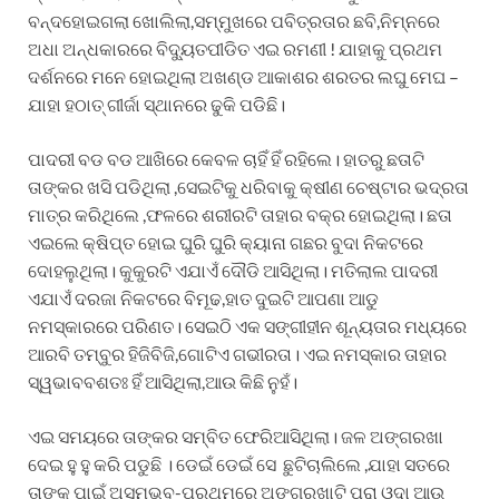
ବନ୍ଦହୋଇଗଲା ଖୋଲିଲା,ସମ୍ମୁଖରେ ପବିତ୍ରତାର ଛବି,ନିମ୍ନରେ
ଅଧା ଅନ୍ଧକାରରେ ବିଦ୍ୟୁତପୀଡିତ ଏଇ ରମଣୀ ! ଯାହାକୁ ପ୍ରଥମ
ଦର୍ଶନରେ ମନେ ହୋଇଥିଲା ଅଖଣ୍ଡ ଆକାଶର ଶରତର ଲଘୁ ମେଘ –
ଯାହା ହଠାତ୍ ଗୀର୍ଜା ସ୍ଥାନରେ ଢୁକି ପଡିଛି।
ପାଦରୀ ବଡ ବଡ ଆଖିରେ କେବଳ ଚାହିଁ ହିଁ ରହିଲେ। ହାତରୁ ଛତାଟି
ତାଙ୍କର ଖସି ପଡିଥିଲା ,ସେଇଟିକୁ ଧରିବାକୁ କ୍ଷୀଣ ଚେଷ୍ଟାର ଭଦ୍ରତା
ମାତ୍ର କରିଥିଲେ ,ଫଳରେ ଶରୀରଟି ତାହାର ବକ୍ର ହୋଇଥିଲା। ଛତା
ଏଇଲେ କ୍ଷିପ୍ତ ହୋଇ ଘୁରି ଘୁରି କ୍ୟାନା ଗଛର ବୁଦା ନିକଟରେ
ଦୋହଲୁଥିଲା। କୁକୁରଟି ଏଯାଏଁ ଦୌଡି ଆସିଥିଲା। ମତିଲାଲ ପାଦରୀ
ଏଯାଏଁ ଦରଜା ନିକଟରେ ବିମୂଢ,ହାତ ଦୁଇଟି ଆପଣା ଆଡୁ
ନମସ୍କାରରେ ପରିଣତ। ସେଇଠି ଏକ ସଙ୍ଗୀହୀନ ଶୂନ୍ୟତାର ମଧ୍ୟରେ
ଆରବି ତମ୍ବୁର ହିଜିବିଜି,ଗୋଟିଏ ଗଭୀରତା। ଏଇ ନମସ୍କାର ତାହାର
ସ୍ୱଭାବବଶତଃ ହିଁ ଆସିଥିଲା,ଆଉ କିଛି ନୁହଁ।
ଏଇ ସମୟରେ ତାଙ୍କର ସମ୍ବିତ ଫେରିଆସିଥିଲା। ଜଳ ଅଙ୍ଗରଖା
ଦେଇ ହୁ ହୁ କରି ପଡୁଛି । ଡେଇଁ ଡେଇଁ ସେ ଛୁଟିଚାଲିଲେ ,ଯାହା ସତରେ
ତାଙ୍କ ପାଇଁ ଅସମ୍ଭବ-ପ୍ରଥମରେ ଅଙ୍ଗରଖାଟି ପୂରା ଓଦା ଆଉ