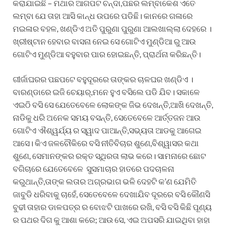
କରାଯାଇଛି – ମଥାର ଆଗପଟ ଚନ୍ଦା,ପଛର ଲମ୍ବାକେଶ ଏତେ
ଲମ୍ବା ଯେ ତାହା ଆସି କାନ୍ଧ ଉପରେ ପଡିଛି। କାନରେ ଗଳାରେ
ମଇଳାର ବହଳ, ଖଣ୍ଡିଏ ଅତି ପୁରୁଣା ପୁରୁଣା ଆଲଖାଲ୍ଲା ଦେହରେ ।
ଖ୍ରୀଷ୍ଟାନ ହେବାର ବାସନା ନେଇ ସେ ଗୋଟିଏ ମୁଣ୍ଡିଆ ରୁ ଆଉ
ଗୋଟିଏ ମୁଣ୍ଡିଆ ବହୁବାର ପାର ହୋଇଛନ୍ତି, ପ୍ରାର୍ଥନା କରିଛନ୍ତି।
ଗୀର୍ଜାଘରର ପଛପଟେ ବହୁଦୂରରେ ତାଙ୍କର ଚାଳଘର ଖଣ୍ଡିଏ ।
ବାରଣ୍ଡାରେ ଇଜି ଚେୟାର୍,ମନେ ହୁଏ ବସିଲେ ପଡି ଯିବ। ସକାଳେ
ଏଇଠି ବସି ସେ ଯେତେବେଳେ ଲୋକଙ୍କ ଜିଭ ଦେଖନ୍ତି,ଆଖି ଦେଖନ୍ତି,
ନାଡିକୁ ଧରି ଅନେକ ସମୟ ବସନ୍ତି, ସେତେବେଳେ ଆର୍ତ୍ତଜନ ଆଉ
ଗୋଟିଏ ଐଶ୍ୱର୍ଯ୍ୟ ର ସ୍ୱାଦ ପାଆନ୍ତି,ସଭ୍ୟତା ଆଡକୁ ଆଗେଇ
ଆସେ। କିଏ ଜଳଚୌକିରେ ବସି ନୀତିବିଚାର ଶୁଣେ,ବିଶ୍ୱାସର କଥା
ଶୁଣେ, ସେମାନଙ୍କର ରକ୍ତ ସ୍ଥିରତା ଲାଭ କରେ। ସାମନାରେ ଛୋଟ
ବଗିଚାରେ ଯେତେବେଳେ ସୁସମାଚାର ହାତରେ ପଦଚାଳନା
କରୁଥାନ୍ତି,ତାଙ୍କ ଲତାର ଅଗ୍ରଭାଗ ଭଳି ଦେହଟି କ’ଣ ଯେମିତି
ଜାବୁଡି ଧରିବାକୁ ଚାହେଁ, ସେତେବେଳେ ଦେଖାଯିବ ଦୂରରେ ବସି କୌଣସି
ବୁଢୀ ତାହାର ଡାଳପତ୍ର ର ବୋଝଟି ପାଖରେ ରଖି, ବସି ବସି କିଛି ପୂଣ୍ୟ
ର ପଥର ଦିଗ କୁ ଆଶା କରେ; ଆଉ ସେ, ଏଇ ଅପସରି ଯାଇଥିବା ହାହା