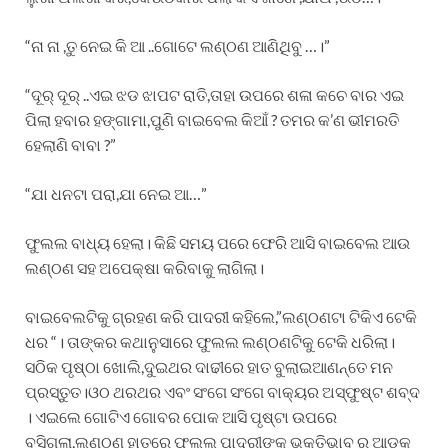
“ନା ନା ,ତୁ ନେଇ କି ଆ ..ଗୋଟେ ଲଣ୍ଠଣ ଆଣିଥିବୁ …।”
“ଦୂର୍ ଦୂର୍ ..ଏଇ ଝଡ ଝାପଟ ରାତି,ତାହା ଉପରେ ଶଳା କଚେ ବାର ଏଇ
ପିଲା ହବାର ହଙ୍ଗାମା,ପୁଣି ବାଇବେଲ କିଆଁ ? ତମର କ’ଣ ଭୀମରତି
ହେଲାଣି ବାବା ?”
“ଯା ଧନଟା ପରା,ଯା ନେଇ ଆ…”
ଫୁଲଲ ବାଧ୍ୟ ହେଲା। କିଛି ସମୟ ପରେ ଫେରି ଆସି ବାଇବେଲ ଆଉ
ଲଣ୍ଠଣ ସହ ଅପେକ୍ଷା କରିବାକୁ ଲାଗିଲା।
ବାଇବେଲଟିକୁ ଗ୍ରହଣ କରି ପାଦରୀ କହିଲେ,”ଲଣ୍ଠଣଟା ଟିକିଏ ଟେକି
ଧର “। ତାଙ୍କର କଥାନୁସାରେ ଫୁଲଲ ଲଣ୍ଠଣଟିକୁ ଟେକି ଧରିଲା।
ସଠିକ ପୃଷ୍ଠା ଖୋଲି,ଦୁଇଥର ଦାଢୀରେ ହାତ ବୁଲାଇଆଣନ୍ତେ ମନ
ପ୍ରସ୍ତୁତ।ଓଠ ଥରଥର ଏବଂ ସଂଗେ ସଂଗେ ବାକ୍ୟର ଅସ୍ଫୁଷ୍ଟ ଶବ୍ଦ
। ଏଇଲେ ଗୋଟିଏ ଗୋବର ପୋକ ଆସି ପୃଷ୍ଟା ଉପରେ
ବସିଗଲା,ଲଣ୍ଠଣ ହାତରେ ଫୁଲଲ ପାଦରୀଙ୍କ ଭକ୍ତିଭାବ ର ଆଡକୁ