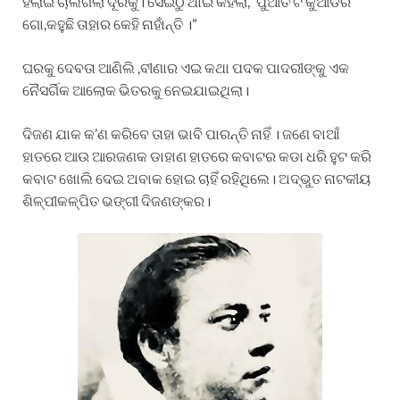
ହଲାଇ ଚାଲିଗଲା ଦୂରକୁ। ସେଇଠୁ ଥାଇ କହିଲା,” ପୁଆତି ଟି କୁଆଡର
ଗୋ,କହୁଛି ତାହାର କେହି ନାହାଁନ୍ତି ।”
ଘରକୁ ଦେବତା ଆଣିଲି ,ବୀଣାର ଏଇ କଥା ପଦକ ପାଦରୀଙ୍କୁ ଏକ
ନୈସର୍ଗିକ ଆଲୋକ ଭିତରକୁ ନେଇଯାଇଥିଲା।
ଦିଜଣ ଯାକ କ’ଣ କରିବେ ତାହା ଭାବି ପାରନ୍ତି ନାହିଁ । ଜଣେ ବାଆଁ
ହାତରେ ଆଉ ଆରଜଣକ ଡାହାଣ ହାତରେ କବାଟର କଡା ଧରି ହୁଟ କରି
କବାଟ ଖୋଲି ଦେଇ ଅବାକ ହୋଇ ଚାହିଁ ରହିଥିଲେ। ଅଦ୍ଭୁତ ନାଟକୀୟ
ଶିଳ୍ପୀକଳ୍ପିତ ଭଙ୍ଗୀ ଦିଜଣଙ୍କର।