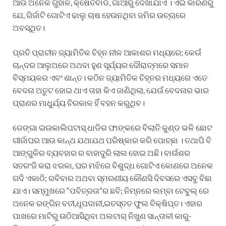
ଆଉ ଅନେକ ଗୁହାଳ, କ୍ଷେତବାଡି, ଗାଆଁରୁ ଦେଖାଯାଏ । ଏଇ କାରଣରୁ
ଯେ, ଗିର୍ଜାଟି ଗୋଟିଏ ଢାଲୁ ଚାଷ ହେଉନଥିବା ଜମିର ଉଚ୍ଚାରେ
ଅବସ୍ଥିତ।
ପ୍ରତି ପ୍ରାଚୀନ ଜ୍ୟାମିତିକ ଚିହ୍ନ ନୀଳ ଆକାଶର ମଧ୍ୟରେ; କେଉଁ
ଚାନ୍ଦର ଆଲୁଅରେ ଅଥବା ହୁଣ ସୂର୍ଯ୍ୟର ଦୌରାତ୍ମରେ ସମାନ
ବିସ୍ମୟକର ଏବଂ ଶାନ୍ତ। କଠିନ ଜ୍ୟାମିତିକ ଚିହ୍ନର ମଧ୍ୟରେ ଏତେ
ବେଦନା ଅତୁଟ ହୋଇ ଥାଏ ତାହା କିଏ ଜାଣିଥିଲା, ଯେଉଁ ବେଦନାର ଭାର
ପ୍ରାଣର ମାଧୁର୍ଯ୍ୟ ଚିରକାଳ ହିଁ ବହନ କରୁଥିବ।
ଡେଙ୍ଗା ଇଉକାଲିପଟାସ୍ ଧାଡିର ଫାଙ୍କରେ ବିଲାତି କୁଣ୍ଡ ଭଳି ଛୋଟ
ଗୀର୍ଜାଘର ଆଉ କାନ୍ଥ ଯଥାଯଥ ପରିଷ୍କାର କରି ପୋଚ୍ଛା । ତଥାପି ବି
ଆଙ୍ଗୁଳିର ବ୍ୟବହାର ର ବାହାଦୁରି ଲାଲ ହୋଇ ଅଛି। ବାଉଁଶର
ସତରଂଜି କରା ଝରକା, ଘର ମଝିରେ ବିଶୁଦ୍ଧ ଗୋଟିଏ କୋଣରେ ଅନେକ
ଗଦି ଏକାଠି; ରବିବାର ଅଥବା ସ୍ମରଣୀୟ କୌଣସି ଦିବସରେ ଏସବୁ ବିଛା
ଯାଏ। ସମ୍ମୁଖରେ “ପବିତ୍ରତା”ର ଛବି; ନିମ୍ନରେ ଲମ୍ବା ଟେବୁଲ୍ ରେ
ଅନେକ ରଙ୍ଗିନ ବତୀ,ଧୂପଦାନୀ,ଇତସ୍ତତ ଫୁଲ ବିକ୍ଷିପ୍ତ। ଏହାର
ପାଖରେ ମାଟିରୁ ଉଠିଆସିଥିବା ଅଲଟାର୍ ନିଖୁଣ ସାନ୍ତାଳୀ କାରୁ-