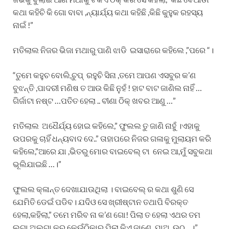
କଥା କହିଚି କି ଗୋ ବାବା ,ନ୍ୟାର୍ଯ୍ୟ କଥା କହିଛି ,କିଛି କୁହୁକ ରହସ୍ୟ
ନାଇଁ !”
ମତିଲାଲ ନିଜର ଭିଜା ମଥାରୁ ପାଣି ଝାଡି ଇସାରାରେ କହିଲେ ,”ପରେ “।
“ତୁମେ କହୁଚ ବୋଲି,ଚୁପ୍ ରହୁଚି ସିନା ,ତମେ ଆପଣ ଏସବୁର କ’ଣ
ବୁଝନ୍ତି ,ପାଦରୀ ମଣିଷ ତ ଆଉ କିଛି ନୁହଁ ! ହାଟ ବାଟ ଜାଣିଲ ନାହିଁ …
ଗିର୍ଜାଟା ନଷ୍ଟ …ପତିତ ହେଲା .. ବୀଣା ଠିକ୍ ଖବର ଆଣୁ …”
ମତିଲାଲ ଅଧୈର୍ଯ୍ୟ ହୋଇ କହିଲେ,” ଫୁଲଲ ତୁ ଜାଣି ନାହୁଁ ।ଏହାକୁ
ଉପରକୁ ଚାହିଁ ଧନ୍ୟବାଦ ଦେ..” ତାହାପରେ ନିଜର ଗଳାକୁ ମୁଲାୟମ କରି
କହିଲେ,”ଆରେ ଯା ,ଭିତରୁ ମୋର ବାଇବେଲ୍ ଟା ନେଇ ଆ,ମୁଁ ସବୁକଥା
ଭୂଲିଯାଇଛି …।”
ଫୁଲଲ କ୍ଳାନ୍ତ ଦେଖାଯାଉଥିଲା । ବାଇବେଲ୍ ର କଥା ଶୁଣି ସେ
ଯେମିତି ଡେଇଁ ପଡିବ। ଯଦିଓ ସେ ଖ୍ରୀଷ୍ଟାନ ତଥାପି ବିରକ୍ତ
ହେଲା,କହିଲା,” ତମେ ମରିବ ନା କ’ଣ ଗୋ! ପିଲା ତ ହେଲା ଏଥର ତମ
ଲୁଗା ଅଲଗା କର,କେଉଁଠିକାର ପିଲା କିଏ ଜାଣେ ,ଯାଅ ,ଉଠ…।”