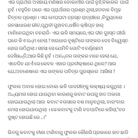
ଏଇ ପ୍ରାର୍ଥନା ଅସହାୟ ମଣିଷର ବୋକାମୀର ପାଇଁ ନୁହଁ,ବିକାରର ପାଇଁ
ନୁହଁ । ବହୁଦିନ ପରେ ଏଇ ପ୍ରାର୍ଥନାର ପ୍ରଶ୍ନ ଥିଲା,ହତବାକ ବିମୂଢ
ଚିତ୍ତର ପ୍ରଶ୍ନ। ଏଇ ମେଘଘଟା ତ୍ରସ୍ତ ରାତ୍ରୀରେ ,ବିଦ୍ୟୁତରେ
ଜନସାଧାରଣ ଭୀତ,ପୃଥିବୀ ଗୁହାବତ,ଧର୍ଷିତ କ୍ଷିପ୍ତ ହାର୍
ମାନିନେଇଥିବା ବନରାଜି- ଏଇ ଭଳି ସମୟରେ,ଏଇ ଦୀନ ଦୁଃସ୍ତ ଗୀର୍ଜା
ଘରେ କିଏ ଜନ୍ମ ନେଲା ? ଖରଧାର ବୃଷ୍ଟିରେ ତାଙ୍କର ଦେହ ବିଧ୍ୱସ୍ତ
ହୋଇ ଉଠିଥିଲା। ସହସା ସେ ଯେମିତି ଗୋଟିଏ ବର୍ଣ୍ଣଛଟା
ଦେଖିଛନ୍ତି,ଆଉ କିଛି ନୁହଁ । ଅନନ୍ତର ତାଙ୍କର ମନେ ହେଲା ଯେ,
ଏତେଦିନ ଯାଏଁ ସେ କେବଳ ଏହାର ପ୍ରତୀକ୍ଷାରେ ଥିଲେ? ଆଉ
ଯେ,ଅବଶେଷରେ ଏଇ ତାଙ୍କର ପବିତ୍ର ପୁରସ୍କାର ଆସିଲା ?
ଫୁଲଲ ଅବାକ ହୋଇ ବୋକା ଭଳି ପାଦରୀଙ୍କୁ ଲକ୍ଷ୍ୟ କରୁଥିଲା ।
ଅନ୍ୟମନା ହୋଇ ଯାଉଥିବା କାରଣରୁ କବାଟ ଉପରୁ ହାତ ଅଲଗା
ହୋଇଯାଉଥିଲା ଆଉ କବାଟ ବତାସରେ ବଶ ମାନୁନଥିଲା, ବାରଂବାର
ମେଲା ହୋଇଯାଉଥିଲା । ସେ କବାଟକୁ ଟାଣି ବଡପାଟିରେ କହିଲା,”ବଡ
ଦୁଷ୍ଟ ହୋଇଛି ରେ ..।”
ଭିତରୁ କବାଟକୁ ବୀଣା ଟାଣିବାରୁ ଫୁଲଲ କୌଣସି ପ୍ରକାରେ ହାତ ଛାଡି