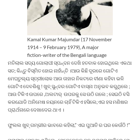
Kamal Kumar Majumdar (17 November
1914 – 9 February 1979), A major
fiction-writer of the Bengali language
ମତିଲାଲ ସଦ୍ୟ ଗୋଲାପୀ ସ୍ପନ୍ଦନ ଦେଖି ହତବାକ ହୋଇଥିଲେ ଏକଥା
ସତ; କିନ୍ତୁ ବିସ୍ମିତ ହୋଇ ନାହାଁନ୍ତି ।ଆଉ କିଛି ଦୂରରେ ଗୋଟିଏ
ମେଘତୁଲ୍ୟ ସ୍ତ୍ରୀଲୋକ ଆଉ ତାହାର ନିକଟରେ ବୀଣା କହିବା ଭଳି
ଗୋଟିଏ ଦେବଶିଶୁ ! ଖୁବ୍ ସୁନ୍ଦର ଗୋଟିଏ ବାସ୍ନା ଅନୁଭବ କରୁଥିଲେ ;
ଆଉ ଟିକିଏ ଉପରେ ,ଅଲଟାର୍ ଉପରକୁ ସେ ଉଠି ଗଲେ ; ସେଇଠି ବସି
କରଯୋଡି ଅନିମେଷ ନୟନରେ ଚାହିଁ ଟିକିଏ ହସିଲେ,ଏଇ ହସ ମଣିଷର
ପ୍ରାର୍ଥନାରେ ଦେଖାଦେଇ ଥାଏ ।
ଫୁଲଲ ଖୁବ୍ ଗମ୍ଭୀର ଭାବରେ କହିଲା,” ଏଇ ପୁଆତି ର ଘର କେଉଁଠି !”