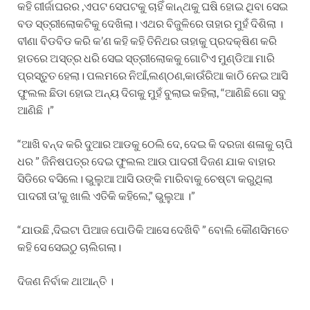
କହି ଗୀର୍ଜାଘରର ,ଏପଟ ସେପଟକୁ ଚାହିଁ କାନ୍ଥକୁ ଘଷି ହୋଇ ଥିବା ସେଇ
ବଡ ସ୍ତ୍ରୀଲୋକଟିକୁ ଦେଖିଲା। ଏଥର ବିଜୁଳିରେ ତାହାର ମୁହଁ ଦିଶିଲା ।
ବୀଣା ବିଡବିଡ କରି କ’ଣ କହି କହି ତିନିଥର ତାହାକୁ ପ୍ରଦକ୍ଷିଣ କରି
ହାତରେ ଅସ୍ତ୍ର ଧରି ସେଇ ସ୍ତ୍ରୀଲୋକକୁ ଗୋଟିଏ ମୁଣ୍ଡିଆ ମାରି
ପ୍ରସ୍ତୁତ ହେଲା। ପଲମରେ ନିଆଁ,ଲଣ୍ଠଣ,କାଉଁରିଆ କାଠି ନେଇ ଆସି
ଫୁଲଲ ଛିଡା ହୋଇ ଅନ୍ୟ ଦିଗକୁ ମୁହଁ ବୁଲାଇ କହିଲା, “ଆଣିଛି ଗୋ ସବୁ
ଆଣିଛି ।”
“ଆଖି ବନ୍ଦ କରି ଦୁଆର ଆଡକୁ ଠେଲି ଦେ, ଦେଇ କି ଦରଜା ଶଳାକୁ ଚାପି
ଧର ” ଜିନିଷପତ୍ର ଦେଇ ଫୁଲଲ ଆଉ ପାଦରୀ ଦିଜଣ ଯାକ ବାହାର
ସିଡିରେ ବସିଲେ। ଭୁଲୁଆ ଆସି ଉଙ୍କି ମାରିବାକୁ ଚେଷ୍ଟା କରୁଥିଲା
ପାଦରୀ ତା’କୁ ଖାଲି ଏତିକି କହିଲେ,” ଭୁଲୁଆ ।”
“ଯାଉଛି ,ଦିଇଟା ପିଆଜ ପୋଡିକି ଆସେ ଦେଖିବି ” ବୋଲି କୌଣସିମତେ
କହି ସେ ସେଇଠୁ ଚାଲିଗଲା।
ଦିଜଣ ନିର୍ବାକ ଥାଆନ୍ତି ।