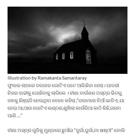
Illustration by Ramakanta Samantaray
ଫୁଲଲ ଲାଜରେ ଦରଜାର ଗୋଟିଏ ପଟେ ଆସି ଛିଡା ହେଲା। ପାଦରୀ
ନିଜର ଦାଢୀକୁ ପୋଛିବାକୁ ଲାଗିଲେ । ବୀଣା ବାଉଁଶର ଅସ୍ତ୍ର ଭିତରୁ
ଜଳକୁ ଛିଞ୍ଚାଡି ନେଉଥିବା ବେଳେ କହିଲା ,”ପଲମରେ ନିଆଁ ଭାଡିଏ, ଯା
ନେଇ ଆ,ଆଉ ଗୋଟିଏ ଲଣ୍ଠଣ,ଶୁଖିଲା କାଉଁରିଆ କାଠି କିଛି,ଗରମ
ପାଣି …”
ବୀଣା ଅସ୍ତ୍ର ଗୁଡିକୁ ମୁଣ୍ଡରେ ଛୁଆଁଇ “ଦୁର୍ଗା,ଦୁର୍ଗା,ମା ଷଷ୍ଠୀ” ବୋଲି