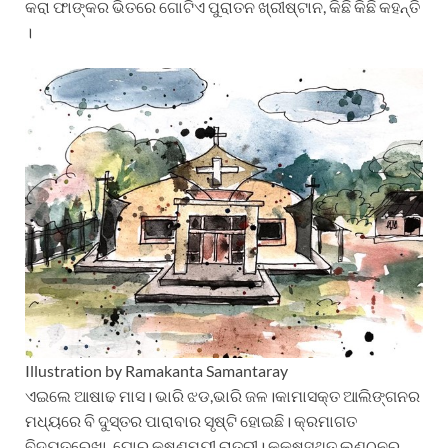
କରା ଫାଙ୍କର ଭିତରେ ଗୋଟିଏ ପୁରାତନ ଖ୍ରୀଷ୍ଟାନ, କିଛି କିଛି କହନ୍ତି
।
Illustration by Ramakanta Samantaray
ଏଇଲେ ଆଷାଢ ମାସ। ଭାରି ଝଡ,ଭାରି ଜଳ।କାମାସକ୍ତ ଆଲିଙ୍ଗନର
ମଧ୍ୟରେ ବି ଦୁସ୍ତର ପାରାବାର ସୃଷ୍ଟି ହୋଇଛି। କ୍ରମାଗତ
ବିଦ୍ୟୁତରେଖା ,ଘୋର କୃଷ୍ଣମୟୀ ରାତ୍ରୀ। କକ୍ଷସ୍ଥିତ ଲଣ୍ଠନର