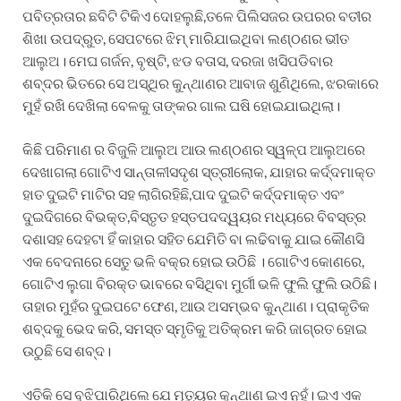
ପବିତ୍ରତାର ଛବିଟି ଟିକିଏ ଦୋହଲୁଛି,ତଳେ ପିଲିସଜର ଉପରର ବତୀର
ଶିଖା ଉପଦ୍ରୁତ, ସେପଟରେ ଝିମ୍ ମାରିଯାଇଥିବା ଲଣ୍ଠଣର ଭୀତ
ଆଲୁଅ। ମେଘ ଗର୍ଜନ, ବୃଷ୍ଟି, ଝଡ ବତାସ, ଦରଜା ଖସିପଡିବାର
ଶବ୍ଦର ଭିତରେ ସେ ଅସ୍ଥିର କୁନ୍ଥାଣର ଆବାଜ ଶୁଣିଥିଲେ, ଝରକାରେ
ମୁହଁ ରଖି ଦେଖିଲା ବେଳକୁ ତାଙ୍କର ଗାଲ ଘଷି ହୋଇଯାଇଥିଲା।
କିଛି ପରିମାଣ ର ବିଜୁଳି ଆଲୁଅ ଆଉ ଲଣ୍ଠଣର ସ୍ୱଳ୍ପ ଆଲୁଅରେ
ଦେଖାଗଲା ଗୋଟିଏ ସାନ୍ତାଳୀସଦୃଶ ସ୍ତ୍ରୀଲୋକ, ଯାହାର କର୍ଦ୍ଦମାକ୍ତ
ହାତ ଦୁଇଟି ମାଟିର ସହ ଲାଗିରହିଛି,ପାଦ ଦୁଇଟି କର୍ଦ୍ଦମାକ୍ତ ଏବଂ
ଦୁଇଦିଗରେ ବିଭକ୍ତ,ବିସ୍ତୃତ ହସ୍ତପଦଦ୍ୱୟର ମଧ୍ୟରେ ବିବସ୍ତ୍ର
ଦଶାସହ ଦେହଟା ହିଁ କାହାର ସହିତ ଯେମିତି ବା ଲଢିବାକୁ ଯାଇ କୌଣସି
ଏକ ବେଦନାରେ ସେତୁ ଭଳି ବକ୍ର ହୋଇ ଉଠିଛି । ଗୋଟିଏ କୋଣରେ,
ଗୋଟିଏ ଲୁଗା ବିରକ୍ତ ଭାବରେ ବସିଥିବା ମୁର୍ଗୀ ଭଳି ଫୁଲି ଫୁଲି ଉଠିଛି।
ତାହାର ମୁହଁର ଦୁଇପଟେ ଫେଣ, ଆଉ ଅସମ୍ଭବ କୁନ୍ଥାଣ। ପ୍ରାକୃତିକ
ଶବ୍ଦକୁ ଭେଦ କରି, ସମସ୍ତ ସ୍ମୃତିକୁ ଅତିକ୍ରମ କରି ଜାଗ୍ରତ ହୋଇ
ଉଠୁଛି ସେ ଶବ୍ଦ।
ଏତିକି ସେ ବୁଝିପାରିଥିଲେ ଯେ ମୃତ୍ୟୁର କୁନ୍ଥାଣ ଇଏ ନୁହଁ। ଇଏ ଏକ