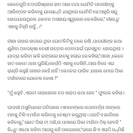
କେତେଗୁଡିଏ ଅପରିଷ୍କାର ହାତ ଆଉ ମଥା ଯେମିତି ପାଦରୀଙ୍କୁ
ଆଲିଙ୍ଗନ କରିବାକୁ ଯାଉଛନ୍ତି ,ସେଥିରେ ଯେମିତି ସେ ଆହୁରି ସରୁ
ହୋଇଯାଉଥିଲେ ,କେବଳ ଅସହାୟ ସ୍ୱରରେ ସେ କହିଲେ,” ବୀଣା,ତୁ
ଏହାକୁ ଚିହ୍ନି ନାହୁଁ ..।”
ବୀଣା ତାହାର ହାତରେ ଥିବା ପୋଟଳିଟିକୁ ତଳେ ରଖି ,ପାଦରୀଙ୍କ କଥା
ଶୁଣିବା ଅପେକ୍ଷା ବେଶୀ ଉତ୍ତର ଦେବାପାଇଁ ପ୍ରସ୍ତୁତ ହୋଇଥିଲା ।
ଯାତ୍ରା କରିବା ଭଳି ଢଙ୍ଗରେ ହାତକୁ ହଲାଇ ସେ କହିଲା,”ଓହୋ ,କେତେ
ହାଟ କେତେ ଥାନା ଘୁରିଛି,କେଉଁଠି ଏହାକୁ ଦେଖିନି..ଆଉ ନିଜେ ଏଇ
ରାଣ୍ଡି କହୁଛି ତାହାର କେହି ନାହିଁ ! ସେ ବେଇ ପାରିବ ,ହେଲେ ମୋର ପିକା
ଟାଣିବାରେ ଯେତେକ ଦୋଷ ?”
“ମୁଁ କହୁଚି ,ଏଇଟା ତାହାହେଲେ ବଡ ଖରାପ କଥା ହେବ ” ଫୁଲଲ କହିଲା।
ପାଦରୀ ଅସୁବିଧାରେ ପଡିଗଲେ।ଏମାନଙ୍କର କଥାବାର୍ତ୍ତା ତାଙ୍କର
ମନକୁ ଟିକିଏ ମଳିନ କରିବାକୁ ଚେଷ୍ଟା କରୁଥିଲା। ଥରଟିଏ ଭାବିଲେ
କହିବାକୁ,” ଛୋଟ ପିଲା ଟା ଅଛି,ତା ପାଖରେ ପିକା ଟାଣିବା ଠିକ୍ ହେବନି ”
କିନ୍ତୁ ଏକଥା କହିବା ଆଗରୁ କହି ପକାଇଲେ,”ଇରେ କିଏ ଏଇଠି ଜନ୍ମିଛି