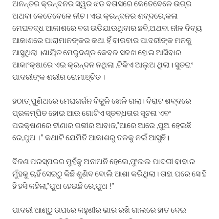
ଅନନ୍ତର କ୍ରନ୍ଦନର ସ୍ୱର ଝଡ ବତାସରେ କେତେବେଳେ ଉଗ୍ର
ଅଥବା କେତେବେଳେ ନୀଚ। ଏଇ କ୍ରନ୍ଦନର ଶବ୍ଦରେ,କଳା
ମେଘବଦ୍ଧ ଆକାଶରେ ବଗ ଉଡିଯାଉଥିବାର ଛବି,ଅଥବା ନୀଳ ଦିବ୍ୟ
ଆକାଶରେ ପାରାମାନଙ୍କର କଥା ହିଁ ବାରବାର ପାଦରୀଙ୍କ ମନକୁ
ଆସୁଥିଲା ।ଶାୟିତ ମେରୁଦଣ୍ଡ କେବଳ ସଳଖ ହୋଇ ଆସିବାର
ଆକାଂକ୍ଷାରେ ଏଇ କ୍ରନ୍ଦନ ନଥିଲା ,ଟିକିଏ ଆଲୁଅ ଥିଲା। ସୁତରାଂ
ପାଦରୀଙ୍କ ଶରୀର ରୋମାଞ୍ଚିତ ।
ହଠାତ୍ ପୁଣିଥରେ ମେଘଗର୍ଜନ ବିଜୁଳି ଖେଳି ଗଲା। ବିରାଟ ଶବ୍ଦରେ
ପ୍ରକମ୍ପିତ ହୋଇ ଆଉ ଗୋଟିଏ ସ୍ତବ୍ଧତାର ସୂଚନା ଏବଂ
ପରକ୍ଷଣରେ ବୀଣାର ଗଭୀର ଆବାଜ,”ଆରେ ଆରେ ,ପୁଅ ହେଇଛି
ରେ,ପୁଅ ।” କଥାଟି ଯେମିତି ଆକାଶରୁ ତଳକୁ ନଇଁ ଆସୁଛି।
ଦିଜଣ ପରସ୍ପରର ମୁହଁକୁ ଅନାଅନି ହେଲେ,ଫୁଲଲ ପାଦରୀ ବାବାର
ମୁଁହକୁ ଚାହିଁ ସେଇଠୁ କିଛି ଶୁଣିବ ବୋଲି ଆଶା କରିଥିଲା। ତାହା ପରେ ସେ ହି
ହି ହସି କହିଲା,”ପୁଅ ହେଇଛି ରେ,ପୁଅ !”
ପାଦରୀ ଆଣ୍ଠୁ ଉପରେ କହୁଣୀର ଭାର ରଖି ଗାଲରେ ହାତ ଦେଇ