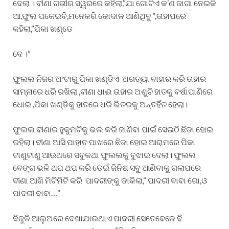
ଦେଲା । ବୀଣା ଗଭୀର ସ୍ୱରରେ କହିଲା,”ଯା ଗୋଟିଏ କ’ଣ ଜାଗା ନେଇକି
ଆ,ଫୁଲ ପକେଇବି,ମନେକରି କୋଦାଳ ଆଣିଥିବୁ “,ତାହାପରେ
କହିଲା,”ପିକା ଖଣ୍ଡେ
ଦେ ।”
ଫୁଲଲ ନିଜର ଅଂଟାରୁ ପିକା ଖଣ୍ଡିଏ ଅଗତ୍ୟା ବାହାର କରି ତାହାର
ସାମ୍ନାରେ ଧରି ରଖିଲା ,ବୀଣା ଧାଈ ତାହାର ଅଶୁଚି ହାତକୁ ବର୍ଷାପାଣିରେ
ଧୋଇ ,ପିକା ଖଣ୍ଡିକୁ ହାତରେ ଧରି ଭିତରକୁ ଅନ୍ତର୍ହିତ ହେଲା।
ଫୁଲଲ ବୀଣାର ହୁକୁମଟିକୁ ଭଲ କରି ଜାଣିବା ପାଇଁ ସେଇଠି ଛିଡା ହୋଇ
ରହିଲା। ବୀଣା ଆସି ପାହାଚ ପାଖରେ ଛିଡା ହୋଇ ଆରାମରେ ପିକା
ଟାଣୁଟାଣୁ ଆଉଥରେ ସବୁକଥା ଫୁଲଲକୁ ବୁଝାଇ ଦେଲା। ଫୁଲଲ
ବେଙ୍ଗ ଭଳି ଥପ ଥପ କରି ଡେଇଁ ଜିନିଷ ସବୁ ଆଣିବାକୁ ଗଲାପରେ
ବୀଣା ଆଖି ମିଟିମିଟି କରି ପାଦରୀଙ୍କୁ ଡାକିଲା,” ପାଦରୀ ବାବା ଗୋ,ଓ
ପାଦରୀ ବାବା…”
ବିଜୁଳି ଆଲୁଅରେ ଦେଖାଯାଉଥାଏ ପାଦରୀ ସେତେବେଳେ ବି