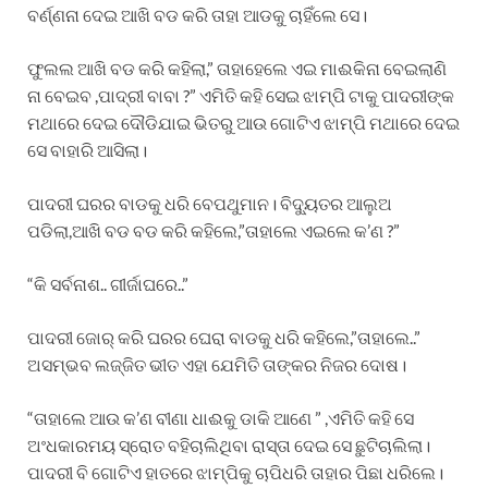
ବର୍ଣ୍ଣନା ଦେଇ ଆଖି ବଡ କରି ତାହା ଆଡକୁ ଚାହିଁଲେ ସେ।
ଫୁଲଲ ଆଖି ବଡ କରି କହିଲା,” ତାହାହେଲେ ଏଇ ମାଈକିନା ବେଇଲାଣି
ନା ବେଇବ ,ପାଦ୍ରୀ ବାବା ?” ଏମିତି କହି ସେଇ ଝାମ୍ପି ଟାକୁ ପାଦରୀଙ୍କ
ମଥାରେ ଦେଇ ଦୌଡିଯାଇ ଭିତରୁ ଆଉ ଗୋଟିଏ ଝାମ୍ପି ମଥାରେ ଦେଇ
ସେ ବାହାରି ଆସିଲା।
ପାଦରୀ ଘରର ବାଡକୁ ଧରି ବେପଥୁମାନ। ବିଦ୍ୟୁତର ଆଲୁଅ
ପଡିଲା,ଆଖି ବଡ ବଡ କରି କହିଲେ,”ତାହାଲେ ଏଇଲେ କ’ଣ ?”
“କି ସର୍ବନାଶ.. ଗୀର୍ଜାଘରେ..”
ପାଦରୀ ଜୋର୍ କରି ଘରର ଘେରା ବାଡକୁ ଧରି କହିଲେ,”ତାହାଲେ..”
ଅସମ୍ଭବ ଲଜ୍ଜିତ ଭୀତ ଏହା ଯେମିତି ତାଙ୍କର ନିଜର ଦୋଷ।
“ତାହାଲେ ଆଉ କ’ଣ ବୀଣା ଧାଈକୁ ଡାକି ଆଣେ ” ,ଏମିତି କହି ସେ
ଅଂଧକାରମୟ ସ୍ରୋତ ବହିଚାଲିଥିବା ରାସ୍ତା ଦେଇ ସେ ଛୁଟିଚାଲିଲା।
ପାଦରୀ ବି ଗୋଟିଏ ହାତରେ ଝାମ୍ପିକୁ ଚାପିଧରି ତାହାର ପିଛା ଧରିଲେ।