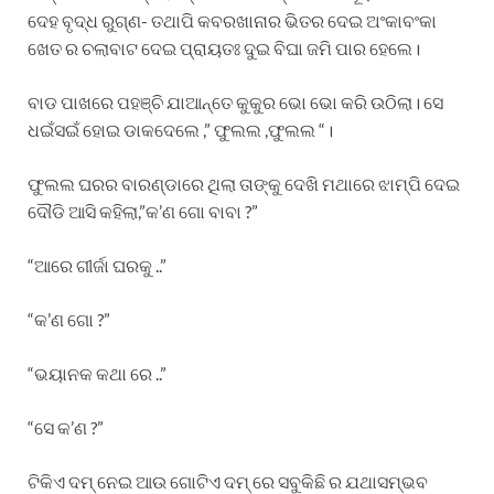
ଦେହ ବୃଦ୍ଧ ରୁଗ୍ଣ- ତଥାପି କବରଖାନାର ଭିତର ଦେଇ ଅଂକାବଂକା
ଖେତ ର ଚଲାବାଟ ଦେଇ ପ୍ରାୟତଃ ଦୁଇ ବିଘା ଜମି ପାର ହେଲେ।
ବାଡ ପାଖରେ ପହଞ୍ଚି ଯାଆନ୍ତେ କୁକୁର ଭୋ ଭୋ କରି ଉଠିଲା। ସେ
ଧଇଁସଇଁ ହୋଇ ଡାକଦେଲେ ,” ଫୁଲଲ ,ଫୁଲଲ “।
ଫୁଲଲ ଘରର ବାରଣ୍ଡାରେ ଥିଲା ତାଙ୍କୁ ଦେଖି ମଥାରେ ଝାମ୍ପି ଦେଇ
ଦୌଡି ଆସି କହିଲା,”କ’ଣ ଗୋ ବାବା ?”
“ଆରେ ଗୀର୍ଜା ଘରକୁ ..”
“କ’ଣ ଗୋ ?”
“ଭୟାନକ କଥା ରେ ..”
“ସେ କ’ଣ ?”
ଟିକିଏ ଦମ୍ ନେଇ ଆଉ ଗୋଟିଏ ଦମ୍ ରେ ସବୁକିଛି ର ଯଥାସମ୍ଭବ