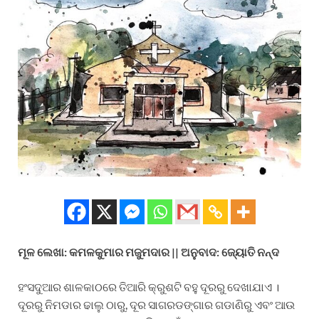
ମୂଳ
ଲେଖା
:
କମଳକୁମାର
ମଜୁମଦାର
||
ଅନୁବାଦ
:
ଜ୍ୟୋତି
ନନ୍ଦ
ହଂସଦୁଆର ଶାଳକାଠରେ ତିଆରି କ୍ରୁଶଟି ବହୁ ଦୂରରୁ ଦେଖାଯାଏ ।
ଦୂରରୁ ନିମଡାର ଢାଲୁ ଠାରୁ, ଦୂର ସାଗରଡଙ୍ଗାର ଗଡାଣିରୁ ଏବଂ ଆଉ