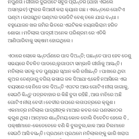
ନିପୁଣତା। ଗୀର୍ଜାର ଦୁଇପଟେ ସବୁଜ ପ୍ରାନ୍ତର (ଯାହା ଏଇଲେ
ଅସମ୍ଭବ) ଫୁଲର କିଆରୀ କରା କ୍ୟାନା ଗଛ। ଏକାନ୍ତରେ ଗୋଟିଏ
ଘଣ୍ଟା। ଉପସ୍ଥିତ ଘଣ୍ଟାର ଦଉଡିଟି ବେଶ୍ ତଳେ ଯାଇ ବନ୍ଧା।
ବହୁଯୋଜନ ଖର ଜମିର ଭିତରେ ଏଇଟିକକ ନୟନାଭିରାମ ହରିତ
ଶୋଭା। ମତିଲାଲ ପାଦ୍ରୀ ଅନେକ ପରିଶ୍ରମ ରେ ଏତିକି
ଆଣିପାରିବାକୁ ସକ୍ଷମ ହୋଇଥିଲେ।
ଏଠାରେ ଲୋକେ ସନ୍ତର୍ପଣରେ ପାଦ ଦିଅନ୍ତି; ପଛନ୍ତେ ପାପ ହେବ ତେଣୁ
ସଭୟରେ ବିଚଳିତ ପାଦରେ,ଲୁଗାପଟା ସମ୍ଭାଳି ଗୀର୍ଜାକୁ ଆସନ୍ତି।
ମତିଲାଲ ସତକୁ ବଡ ପୁଣ୍ୟର ସ୍ଥାନ କରି ରଖିଛନ୍ତି । ପାଖରେ ଥିବା
କୂଅର ତେଣ୍ଡାରୁ ବଗିଚା ଭସାଇ ଜଳ ଦିଆଯାଏ,କେହି ନଆସିଲେ ଏଇ
ବୟସରେ ସେ ନିଜେ ଜଳ ଦିଅନ୍ତି ଏପଟର ଆଉ ଗୋଟିଏ ନୀଚା ଜାଗାକୁ,
ସେଇଠି କିନ୍ତୁ ପତ୍ରବାହାର ର କିଛି ବୁଦା ରହିଛି , ଆଉ ମଝିରେ ଅଛି
ଗୋଟିଏ ନୀଚା ବେଦୀ। ବେଦୀର ଉପରେ ଲତାପତ୍ରରେ କ୍ରୁଶ।
ଏକମାତ୍ର ମତିଲାଲ ପାଦ୍ରୀଙ୍କ ମାଆର କବର ରେ ପଣସକାଠର
କ୍ରୁଶ ଥିଲା। ଆତ୍ମାର ଶାନ୍ତିମୟ କୋଳ ବୋଲି ବିବେଚିତ ହେଲେ ବି ,
ପକ୍ଷୀମାନେ-କେତେବେଳେ ବଣି କି ବୁଲବୁଲ,କାକ ଆଉ ଚିଲମାନେ
ସେଇଠି ଆସି ବସନ୍ତି। ପ୍ରଥମେ ପ୍ରଥମେ ମତିଲାଲଙ୍କୁ ଭାରି ଖରାପ