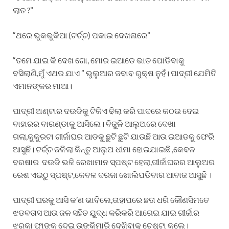
ଲାତ ?”
“ଥରେ ଭୁକଭୁକିଆ (ଟର୍ଚ୍ଚ) ପକାଇ ଦେଖନାରେ”
“ତମେ ଯାଇ କି ଦେଖ ଗୋ, ମୋର ଇଆଡେ ଭାତ ପୋଡିବାକୁ
ବସିଲାଣି,ମୁଁ ଏଥର ଯାଏ ” ଭୁଲୁଆର ଜବାବ ରୁକ୍ଷ ନୁହଁ। ପାଦ୍ରୀ ଯେମିତି
ଏମାନଙ୍କର ମାଆ।
ପାଦ୍ରୀ ଅଣ୍ଟାର ଦଉଡିକୁ ଟିକିଏ ଢିଲା କରି ପାଦରେ କଠଉ ଦେଇ
ବାହାରର ବାରଣ୍ଡାକୁ ଆସିଲେ। ବିଜୁଳି ଆଲୁଅରେ ଦେଖା
ଗଲା,କୁକୁରଟା ଗୀର୍ଜାଘର ଆଡକୁ ଛୁଟି ଛୁଟି ଯାଉଛି ଆଉ ଇଆଡକୁ ଫେରି
ଆସୁଛି। ଟର୍ଚ୍ଚ ଜଳିଲା କିନ୍ତୁ ଆଲୁଅ ଧୀମା ହୋଇଯାଇଛି ,କେବଳ
ବରଷାର ଦଉଡି ଭଳି ରେଖାମାନ ସ୍ପଷ୍ଟ ହେଲା,ଗୀର୍ଜାଘରର ଆଲୁଅର
ରେଶ ଏଇଠୁ ସ୍ପଷ୍ଟ,କେବଳ ଦରଜା ଖୋଲିପଡିବାର ଆବାଜ ଆସୁଛି ।
ପାଦ୍ରୀ ଘରକୁ ଆସି କ’ଣ ଭାବିଲେ,ତାହାପରେ ଛତା ଧରି କୌଣସିମତେ
ଝଡବତାସ ଆଉ ଜଳ ସହିତ ଯୁଦ୍ଧ କରିକରି ଆଗେଇ ଯାଇ ଗୀର୍ଜାର
ଝରକା ଫାଙ୍କ ଦେଇ ଉଙ୍କିମାରି ଦେଖିବାକୁ ଚେଷ୍ଟା କଲେ।