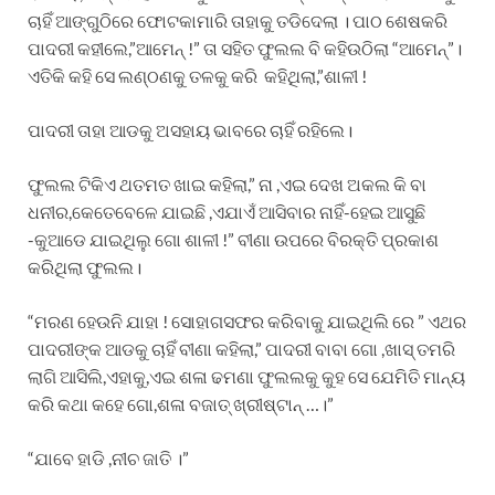
ଚାହିଁ ଆଙ୍ଗୁଠିରେ ଫୋଟକାମାରି ତାହାକୁ ତଡିଦେଲା । ପାଠ ଶେଷକରି
ପାଦରୀ କହୀଲେ,”ଆମେନ୍ !” ତା ସହିତ ଫୁଲଲ ବି କହିଉଠିଲା “ଆମେନ୍”।
ଏତିକି କହି ସେ ଲଣ୍ଠଣକୁ ତଳକୁ କରି କହିଥିଲା,”ଶାଳୀ !
ପାଦରୀ ତାହା ଆଡକୁ ଅସହାୟ ଭାବରେ ଚାହିଁ ରହିଲେ।
ଫୁଲଲ ଟିକିଏ ଥତମତ ଖାଇ କହିଲା,” ନା ,ଏଇ ଦେଖ ଅକଲ କି ବା
ଧନୀର,କେତେବେଳେ ଯାଇଛି ,ଏଯାଏଁ ଆସିବାର ନାହିଁ-ହେଇ ଆସୁଛି
-କୁଆଡେ ଯାଇଥିଲୁ ଗୋ ଶାଳୀ !” ବୀଣା ଉପରେ ବିରକ୍ତି ପ୍ରକାଶ
କରିଥିଲା ଫୁଲଲ।
“ମରଣ ହେଉନି ଯାହା ! ସୋହାଗସଫର କରିବାକୁ ଯାଇଥିଲି ରେ ” ଏଥର
ପାଦରୀଙ୍କ ଆଡକୁ ଚାହିଁ ବୀଣା କହିଲା,” ପାଦରୀ ବାବା ଗୋ ,ଖାସ୍ ତମରି
ଲାଗି ଆସିଲି,ଏହାକୁ,ଏଇ ଶଳା ଢମଣା ଫୁଲଲକୁ କୁହ ସେ ଯେମିତି ମାନ୍ୟ
କରି କଥା କହେ ଗୋ,ଶଳା ବଜାତ୍ ଖ୍ରୀଷ୍ଟାନ୍ …।”
“ଯାବେ ହାଡି ,ନୀଚ ଜାତି ।”