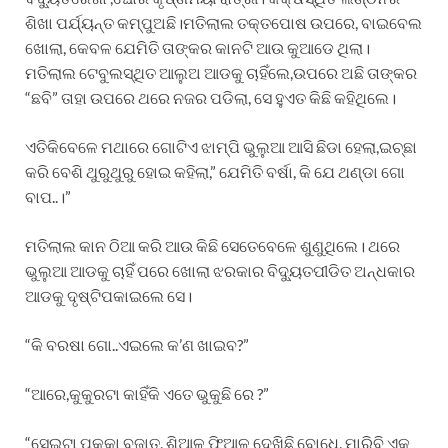
ଶିଖା ପର୍ଯ୍ୟନ୍ତ କମ୍ପୁଅଛି।ମତିଲାଲ ତକ୍ତପୋଷ ଉପରେ, ବାଇବେଲ
ଖୋଲା, କେବଳ ଯେମିତି ତାଙ୍କର କାନଟି ଆଉ କୁଆଡେ ଥିଲା।
ମତିଲାଲ ଟେବୁଲସ୍ଥିତ ଆଲୁଅ ଆଡକୁ ଚାହିଁଲେ,ଉପରେ ଅଛି ତାଙ୍କର
“ଛବି” ତାହା ଉପରେ ଥରେ ନଜର ପଡିଲା, ସେ ହୁଏତ କିଛି କହିଥିଲେ।
ଏତିକିବେଳେ ମଥାରେ ଗୋଟିଏ ଝାମ୍ପି ଭୁଲୁଆ ଆସି ଛିଡା ହେଲା,ଇଚ୍ଛା
କରି ବେଶି ଥୁରୁଥୁରୁ ହୋଇ କହିଲା,” ଯେମିତି ବର୍ଷା, କି ଯେ ଥଣ୍ଡା ଗୋ
ବାପ..।”
ମତିଲାଲ କାନ ଠିଆ କରି ଆଉ କିଛି ସେତେବେଳେ ଶୁଣୁଥିଲେ। ଥରେ
ଭୁଲୁଆ ଆଡକୁ ଚାହିଁ ପରେ ଖୋଲା ଝରକାର ବିଦ୍ୟୁତପୀଡିତ ଅନ୍ଧକାର
ଆଡକୁ ଦୃଷ୍ଟିପକାଇଲେ ସେ।
“କି ବରଷା ଗୋ..ଏଇଲେ କ’ଣ ଖାଇବ?”
“ଆରେ,କୁକୁରଟା କାହିଁକି ଏତେ ଭୁକୁଛି ରେ ?”
“ସେଇଟା ପକ୍କା ବଜାତ୍, ଶିଆଳ ଫିଆଳ ଦେଖିଛି ବୋଧେ, ମାରିବି ଏକ