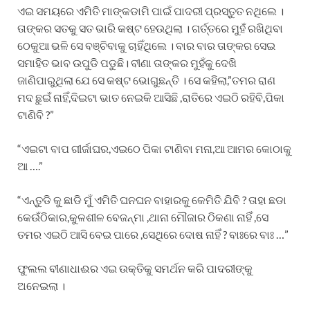
ଏଇ ସମୟରେ ଏମିତି ମାଙ୍କଡାମି ପାଇଁ ପାଦରୀ ପ୍ରସ୍ତୁତ ନଥିଲେ ।
ତାଙ୍କର ସତକୁ ସତ ଭାରି କଷ୍ଟ ହେଉଥିଲା । ଗର୍ତ୍ତରେ ମୁହଁ ରଖିଥିବା
ଠେକୁଆ ଭଳି ସେ ବଞ୍ଚିବାକୁ ଚାହିଁଥିଲେ । ବାର ବାର ତାଙ୍କର ସେଇ
ସମାହିତ ଭାବ ଉପୁଡି ପଡୁଛି। ବୀଣା ତାଙ୍କର ମୁହଁକୁ ଦେଖି
ଜାଣିପାରୁଥିଲା ଯେ ସେ କଷ୍ଟ ଭୋଗୁଛନ୍ତି । ସେ କହିଲା,”ତମର ରାଣ
ମଦ ଛୁଇଁ ନାହିଁ,ଦିଇଟା ଭାତ ନେଇକି ଆସିଛି ,ରାତିରେ ଏଇଠି ରହିବି,ପିକା
ଟାଣିବି ?”
“ଏଇଟା ବାପ ଗୀର୍ଜାଘର,ଏଇଠେ ପିକା ଟାଣିବା ମନା,ଆ ଆମର କୋଠାକୁ
ଆ ….”
“ଏନ୍ତୁଡି କୁ ଛାଡି ମୁଁ ଏମିତି ଘନଘନ ବାହାରକୁ କେମିତି ଯିବି ? ତାହା ଛଡା
କେଉଁଠିକାର,କୁଳଶୀଳ ବେଜନ୍ମା ,ଥାନା ମୌଜାର ଠିକଣା ନାହିଁ ,ସେ
ତମର ଏଇଠି ଆସି ବେଇ ପାରେ ,ସେଥିରେ ଦୋଷ ନାହିଁ ? ବାଃରେ ବାଃ …”
ଫୁଲଲ ବୀଣାଧାଈର ଏଇ ଉକ୍ତିକୁ ସମର୍ଥନ କରି ପାଦରୀଙ୍କୁ
ଅନେଇଲା ।