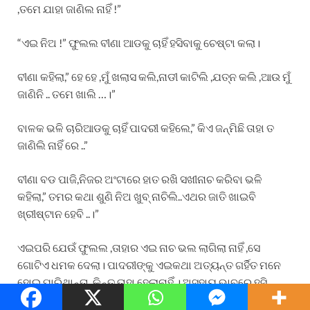
,ତମେ ଯାହା ଜାଣିଲ ନାହିଁ !”
“ଏଇ ନିଅ !” ଫୁଲଲ ବୀଣା ଆଡକୁ ଚାହିଁ ହସିବାକୁ ଚେଷ୍ଟା କଲା।
ବୀଣା କହିଲା,” ହେ ହେ ,ମୁଁ ଖଲାସ କଲି,ନାଡୀ କାଟିଲି ,ଯତ୍ନ କଲି ,ଆଉ ମୁଁ
ଜାଣିନି .. ତମେ ଖାଲି …।”
ବାଳକ ଭଳି ଚାରିଆଡକୁ ଚାହିଁ ପାଦରୀ କହିଲେ,” କିଏ ଜନ୍ମିଛି ତାହା ତ
ଜାଣିଲି ନାହିଁ ରେ ..”
ବୀଣା ବଡ ପାଜି,ନିଜର ଅଂଟାରେ ହାତ ରଖି ସଖୀନାଚ କରିବା ଭଳି
କହିଲା,” ତମର କଥା ଶୁଣି ନିଅ ଖୁବ୍ ନାଚିଲି..ଏଥର ଜାତି ଖାଇବି
ଖ୍ରୀଷ୍ଟାନ ହେବି ..।”
ଏଇପରି ଯେଉଁ ଫୁଲଲ ,ତାହାର ଏଇ ନାଚ ଭଲ ଲାଗିଲା ନାହିଁ ,ସେ
ଗୋଟିଏ ଧମକ ଦେଲା। ପାଦରୀଙ୍କୁ ଏଇକଥା ଅତ୍ୟନ୍ତ ଗର୍ହିତ ମନେ
ହୋଇ ପାରିଥାନ୍ତା ,କିନ୍ତୁ ତାହା ହେଲାନାହିଁ । ଅସହାୟ ଭାବରେ ହସି
କହିଲେ,” ବୀଣା ତୁ ଯଦି ବଂଚି ରହିଥିବୁ ତାହାହେଲେ ବୁଝିପାରିବୁ,ମୋର