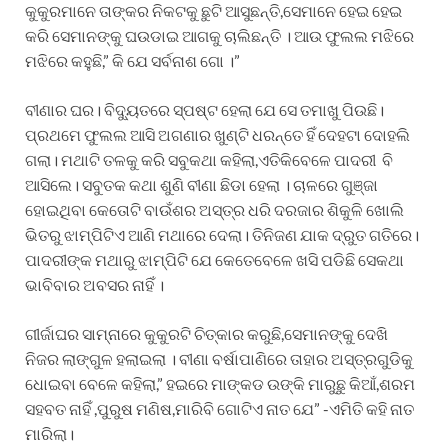
କୁକୁରମାନେ ତାଙ୍କର ନିକଟକୁ ଛୁଟି ଆସୁଛନ୍ତି,ସେମାନେ ହେଇ ହେଇ
କରି ସେମାନଙ୍କୁ ଘଉଡାଇ ଆଗକୁ ଚାଲିଛନ୍ତି । ଆଉ ଫୁଲଲ ମଝିରେ
ମଝିରେ କହୁଛି,” କି ଯେ ସର୍ବନାଶ ଗୋ ।”
ବୀଣାର ଘର। ବିଦ୍ୟୁତରେ ସ୍ପଷ୍ଟ ହେଲା ଯେ ସେ ତମାଖୁ ପିଉଛି।
ପ୍ରଥମେ ଫୁଲଲ ଆସି ଅଗଣାର ଖୁଣ୍ଟି ଧରନ୍ତେ ହିଁ ଦେହଟା ଦୋହଲି
ଗଲା। ମଥାଟି ତଳକୁ କରି ସବୁକଥା କହିଲା,ଏତିକିବେଳେ ପାଦରୀ ବି
ଆସିଲେ। ସବୁତକ କଥା ଶୁଣି ବୀଣା ଛିଡା ହେଲା । ଚାଳରେ ଗୁଞ୍ଜା
ହୋଇଥିବା କେତୋଟି ବାଉଁଶର ଅସ୍ତ୍ର ଧରି ଦରଜାର ଶିକୁଳି ଖୋଲି
ଭିତରୁ ଝାମ୍ପିଟିଏ ଆଣି ମଥାରେ ଦେଲା। ତିନିଜଣ ଯାକ ଦ୍ରୁତ ଗତିରେ।
ପାଦରୀଙ୍କ ମଥାରୁ ଝାମ୍ପିଟି ଯେ କେତେବେଳେ ଖସି ପଡିଛି ସେକଥା
ଭାବିବାର ଅବସର ନାହିଁ ।
ଗୀର୍ଜାଘର ସାମ୍ନାରେ କୁକୁରଟି ଚିତ୍କାର କରୁଛି,ସେମାନଙ୍କୁ ଦେଖି
ନିଜର ଲାଙ୍ଗୁଳ ହଲାଇଲା । ବୀଣା ବର୍ଷାପାଣିରେ ତାହାର ଅସ୍ତ୍ରଗୁଡିକୁ
ଧୋଇବା ବେଳେ କହିଲା,” ହଇରେ ମାଙ୍କଡ ଉଙ୍କି ମାରୁଛୁ କିଆଁ,ଶରମ
ସହବତ ନାହିଁ ,ପୁରୁଷ ମଣିଷ,ମାରିବି ଗୋଟିଏ ନାତ ଯେ” -ଏମିତି କହି ନାତ
ମାରିଲା।