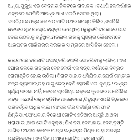
ଅନ୍ୟ, ପୁରୁଷ ଏଇ ବେଦନାର ନିକଟରେ ନାବାଳକ। ତଥାପି ହଳକର୍ଷଣର
ଶବ୍ଦରେ ଯେମିତି ଆନନ୍ଦ ଥାଏ ଏଇଠି ସେତକ ଥିଲା।
ଏଇଠି,ଡାଳପତ୍ର ଛଳ ଝଡ ମାଟି ପଥର ସମସ୍ତ କିଛିର ,ଏପରିକି
ଜଡତାର ଗୂଢ ରହସ୍ୟ ବ୍ୟକ୍ତ ହେଉଥିଲା। କୁକୁରଟି ଝରକାରେ ପାଦ
ଦେଇ ଉଠିବାକୁ ଚାହୁଁଥିଲା,ମତିଲାଲ ତାହାକୁ ଘୁଞ୍ଚାଇ କୌଣସିମତେ
ଆରପଟର ଗୀର୍ଜାଘରର ଦରଜାର ସାମ୍ନାରେ ଆସି ଛିଡା ହେଲେ।
କଳାରଂଗର ଦରଜାଟି ଧପାସ୍ କରି ଖୋଲି ଦୋହଲିବାକୁ ଲାଗିଲା। ଏଇ
ଘୋର ଜଳରେ ତାଙ୍କର ଦେହ କେଉଁ ଏକ ସତ୍ୟ ଦର୍ଶନରେ ବିବ୍ରତ
ରୋମାଞ୍ଚିତ ହୋଇ ଉଠିଲା। ବିରାଟ ପାହାଡ ଧସିଯିବାର ଯେଉଁ ଗମ୍ଭୀର
ବଜ୍ର ବ୍ୟାପାର,ତାହାଠାରୁ ଢେର୍ ବେଶି ହେଉଛି ଏଇ ଦୃଶ୍ୟ ! ଚନ୍ଦ୍ର
ସୂର୍ଯ୍ୟ ତାରକା ନାହିଁ; କେବଳ ପ୍ରସିଦ୍ଧ ରକ୍ତର ଜୁଆରର ଅଲୌକିକ
ଶବ୍ଦ । ଯେଉଁ ରକ୍ତ ସ୍ତିମିତ ଆଲୋକରେ ,ବିଦ୍ୟୁତ ଏପରି କି,କଳାର
ପରିବର୍ତ୍ତେ ଅଧିକ ଲାଲ। ମାଂସଳ ବୀଜ ବିଦୀର୍ଣ୍ଣ କରି ଫାଟି
ଛିଣ୍ଡିଯାଏ,ଅଂଧକାର ବିରୋଧୀ ଗୋଟିଏ ହତିଆର ଆସୁଛି ,ଅଥବା
ଧରାଯାଉ ,ଆଉ ଗୋଟିଏ ବୃକ୍ଷ; ଯିଏ ବସା ଦେବ,ଛାୟା ଦେବ,ବୃଷ୍ଟି
ଆଣିବ ! ଅଥବା କେବଳ ମାତ୍ର ସନ୍ଦେହର ପିଣ୍ଡ ଯାହା ଅଜସ୍ର
ପ୍ରତିବେଦନ। ଏଇ ପିଣ୍ଡ ଆଉ ଗୋଟିଏ । ଦରଜା ପୁଣି