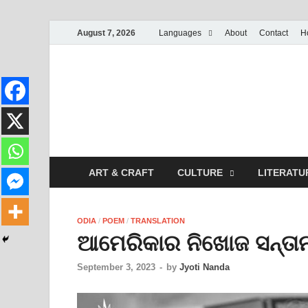
August 7, 2026
Languages
About
Contact
H
ART & CRAFT
CULTURE
LITERATU
ODIA
/
POEM
/
TRANSLATION
ଆମେରିକାର ନିଖୋଜ ସନ୍ତ
September 3, 2023
-
by
Jyoti Nanda