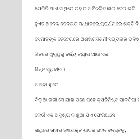
ଯେମିତି ଥାଏ ସାଥିରେ ତାହାର ଅବିଚଳିତ ଛାଇ ସେଇ ଭଳି
ହୁଏତ ଅନେକ ଦେବତାର ସନ୍ଧାନରେ,ପ୍ରାର୍ଥନାରେ ଶକ୍ତି ଦି
ସେମାନଙ୍କ ଚେହେରାରେ ଅଣଖିରସ୍ତାନୀ ସଭ୍ୟତାର ଭବିଷ୍
ଶିତରେ ଥୁରୁଥୁରୁ ବର୍ଜ୍ୟ ତ୍ୟାଗ ଆଉ ଏକ
ଭିନ୍ନ ପୃଥିବୀର ।
ଅଥବା ହୁଏତ
ବିଲୁଆ ନାରୀ ସେ ଯାହା ପଛେ ପଛେ କ୍ଷତିନିଷ୍ଟ ପାଦଚିପା 
କେଉଁ ଏକ ଅଦୃଶ୍ୟ ବାଣୁଆ ଯିଏ ଫେରିଆସେ
ସାଥିରେ ତାହାର କ୍ଷତାକ୍ତ ଶାବକ ଗହନ ବନସ୍ତକୁ,