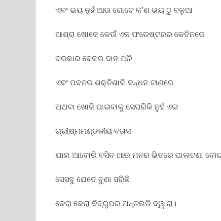
ଏବଂ ଭୟ ନୁହଁ ଆଉ ଗୋଟେ କ’ଣ ଭୟ ଠୁ ବଳୁଆ
ଆଶ୍ରା ଖୋଜେ କେଉଁ ଏକ ଫରେଷ୍ଟରର କେବିନରେ
ଦରକାର ବେଳର ଦାନ ପରି
ଏବଂ ପବନର ଶକ୍ତିଶାଳି ବନ୍ଧନ ଟାଣରେ
ଅଥବା ଖୋଜି ପାଇବାକୁ ସେପରିକି ନୁହଁ ଏଇ
ଗ୍ରୀଷ୍ମମଣ୍ଡଳୀୟ ବତାସ
ଯାହା ଆବୋରି ବସିବ ଆଉ ମନର ଭିତରେ ପାଲଟଣା ବୋଇତ
ସେସବୁ ଯେତେ ବୁଣା ସରିଛି
କେରା କେରା ବିଦ୍ରୁପର ଅନ୍ତନାଡି ଦ୍ୱାରା।