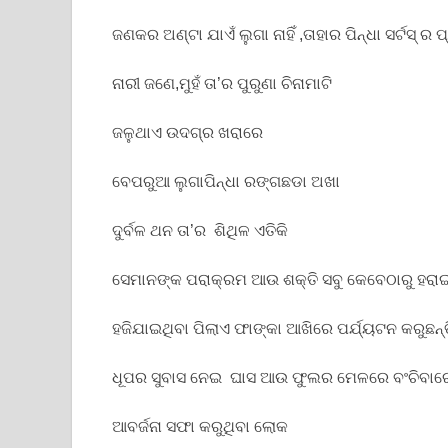
ଜଣକର ଅଣ୍ଟା ଯାଏଁ ଲୁଗା ନାହିଁ ,ତାହାର ପିନ୍ଧା ସର୍ଟସ୍ ର
ନାରୀ ଜଣେ,ମୁହଁ ତା’ର ପୁରୁଣା ଚିନାମାଟି
ଜଳୁଥାଏ ଉଦଗ୍ର ଖରାରେ
ବେପରୁଆ ଲୁଗାପିନ୍ଧା ରଙ୍ଗଛଡା ଅଖା
ଦୁର୍ବଳ ଥନ ତା’ର ଶିଥିଳ ଏତିକି
ସେମାନଙ୍କ ପରାକ୍ରମ ଆଉ ଶକ୍ତି ସବୁ କେବେଠାରୁ ହରାଇସ
ହଜିଯାଇଥିବା ପିଲାଏ ଫାଙ୍କା ଆଖିରେ ପର୍ଯ୍ୟଟନ କରୁଛନ୍ତ
ଧୂପର ସୁବାସ ନେଇ ଘାସ ଆଉ ଫୁଲର ମେଳରେ ବଂଚିବାର
ଆବର୍ଜନା ସଫା କରୁଥିବା ଲୋକ