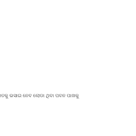
କୁ ଭସାଇ ନେବ ଲୋଡା ଥିବା ପବନ ପାଖକୁ