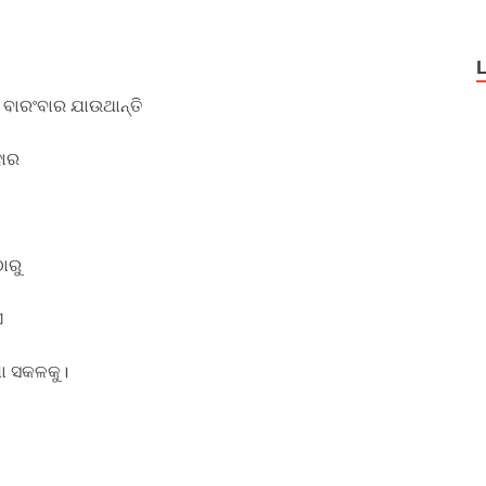
 ବାରଂବାର ଯାଉଥାନ୍ତି
ହାର
ଠାରୁ
ଏ
ଧା ସକଳକୁ।