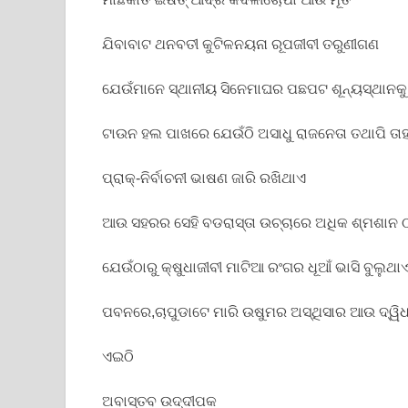
ଯିବାବାଟ ଥନବତୀ କୁଟିଳନୟନା ରୂପଜୀବୀ ତରୁଣୀଗଣ
ଯେଉଁମାନେ ସ୍ଥାନୀୟ ସିନେମାଘର ପଛପଟ ଶୂନ୍ୟସ୍ଥାନକୁ
ଟାଉନ ହଲ ପାଖରେ ଯେଉଁଠି ଅସାଧୁ ରାଜନେତା ତଥାପି ତା
ପ୍ରାକ୍-ନିର୍ବାଚନୀ ଭାଷଣ ଜାରି ରଖିଥାଏ
ଆଉ ସହରର ସେହି ବଡରାସ୍ତା ଉଚ୍ଚାରେ ଅଧିକ ଶ୍ମଶାନ 
ଯେଉଁଠାରୁ କ୍ଷୁଧାଜୀବୀ ମାଟିଆ ରଂଗର ଧୂଆଁ ଭାସି ବୁଲୁଥା
ପବନରେ,ଚାପୁଡାଟେ ମାରି ଉଷୁମର ଅସ୍ଥିସାର ଆଉ ଦ୍ୱି
ଏଇଠି
ଅବାସ୍ତବ ଉଦ୍ଦୀପକ