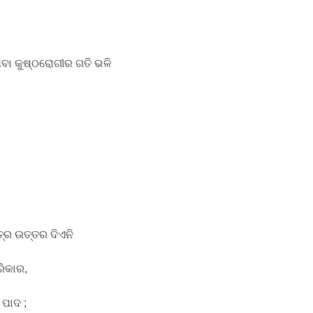
ିବା କୁଷ୍ଠରୋଗୀର ଗତି ଭଳି
ତ୍ର ଉତ୍ତର ଦିଏନି
ରିକାର,
ପାଦ ;