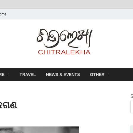
ome
Chitr
RE
TRAVEL
NEWS & EVENTS
OTHER
S
ାନଗଣ