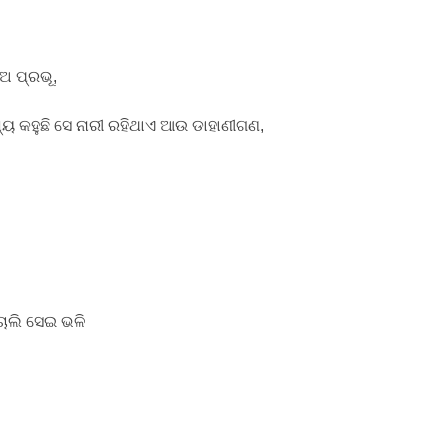
ଅ ପ୍ରଭୂ,
ୟ କହୁଛି ସେ ନାରୀ ରହିଥାଏ ଆଉ ଡାହାଣୀଗଣ,
ଚାଲି ସେଇ ଭଳି