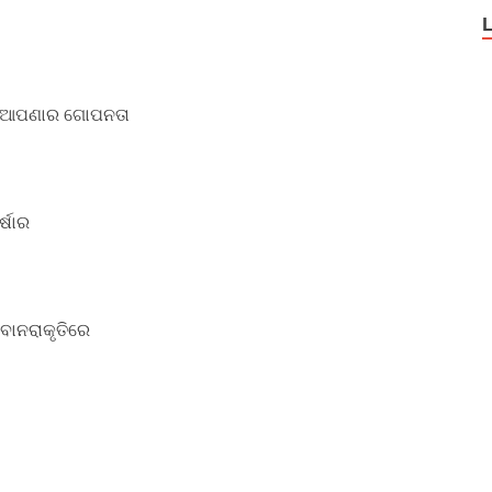
ତି ଆପଣାର ଗୋପନତା
୍ଷାର
ବାନରାକୃତିରେ