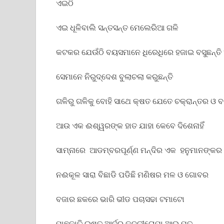
ଏଇଠି
ଏଇ ଧୂଳିବାଲି ସନ୍ତସନ୍ତ ମେଲେରିଆ ଗଳି
କଟକର ଯେଉଁଠି ବୟସମାନେ ଧିରେଧିରେ ହଜାଇ ବସୁଛନ୍
ସେମାନେ ନିରୁଦ୍ଦେଶ ବୁଲାଚଲା କରୁଛନ୍ତି
ଗଳିରୁ ଗଳିକୁ ବୋହି ସାଥେ କ୍ଷତ ଯେତେ ଚକ୍ରାନ୍ତର ଓ ବର
ଆଉ ଏକ ଈଶ୍ୱରଙ୍କ ହାତ ଯାହା କେବେ ଦିଶେନାହିଁ
ସାମ୍ନାରେ ଆଡମ୍ବରପୂର୍ଣ୍ଣ ମନ୍ଦିର ଏକ ହନୁମାନଙ୍କର 
ନଈକୂଳ ସାରା ବିଛାଡି ପଡିଛି ମଣିଷର ମଳ ଓ ଗୋବର
ବଜାର ଛକରେ ଭାରି ଭୀଡ ପଚାସଢା ଟମାଟୋ
ମାଛକାତି ଇଷତ୍ ଆର୍ଦ୍ର କଦଳୀଚୋପା ଆଉ ମୂତ