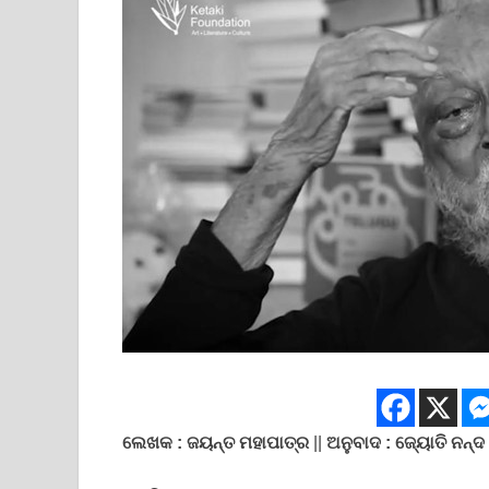
ଲେଖକ : ଜୟନ୍ତ ମହାପାତ୍ର
||
ଅନୁବାଦ : ଜ୍ୟୋତି ନନ୍ଦ