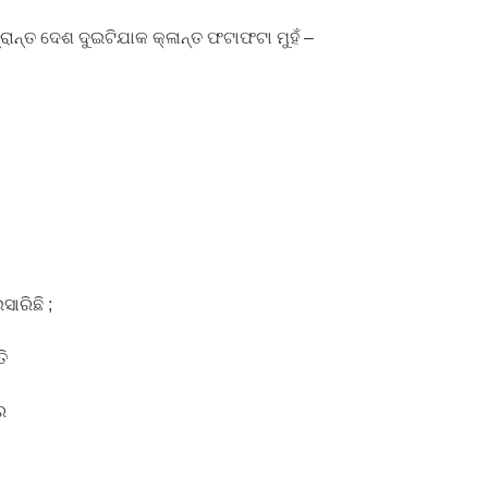
 ପ୍ରାନ୍ତ ଦେଶ ଦୁଇଟିଯାକ କ୍ଳାନ୍ତ ଫଟାଫଟା ମୁହଁ –
ାରିଛି ;
ି
େ