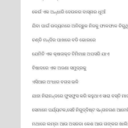
କେଉଁ ଏକ ଅନ୍ଧାରି ଦେଉଳର ବାସ୍ନାର ଧୂଆଁ
ଯିବା ପାଇଁ ଉଦ୍ୟମରେ ଅନିଚ୍ଛୁକ ନିଜକୁ ଫାଳଫାଳ ଚିରୁଥ
ଚଣ୍ଡି ମନ୍ଦିର ପାଖରେ ବଡି ଭୋରରେ
ଯେମିତି ଏକ କ୍ଷତାକ୍ତ ତିମିମାଛ ଅପସରି ଯାଏ
ବିଷାଦରେ ଏକ ଅଜଣା ସମୁଦ୍ରକୁ
ଏସିଆର ଅଂଧାର ବତାସ ଭଳି
ଯାହା ନିରାନନ୍ଦରେ ଫୁସଫୁସ କରି କହୁଥାଏ ସାରା ବସ୍ତି ମା
ସେମାନେ ପର୍ଯ୍ୟଟକ,ସେହି ନିରୁଦ୍ଦିଷ୍ଟ ସନ୍ତାନଗଣ ଆମେ
ମଥାରେ ଲମ୍ବା ଆଉ ଅସଜଡା କେଶ ଆଉ ତାଙ୍କର ଖାଲି 