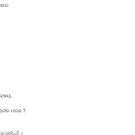
୍ଷରେ
 କ୍ଷୟ,
୍ରାଚୀନ ମରଣ ?
 ନାହାଁନ୍ତି ।