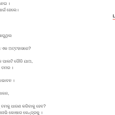
 ନେଇ ।
ପାଇଁ ହେଲେ।
ାରୁଥିଲ
ିଲା ଏକ ଅଟ୍ଟହାସରେ?
 ପାଲଟି ଦୌଡି ଯାଅ,
େ ତମର ।
ୋଭାବନ ।
ଦୋଳନ,
କୁ ତମକୁ ଧାରଣ କରିବାକୁ ହେବ?
ଣନାଭି କୋଷାର କେନ୍ଦ୍ରକୁ ।