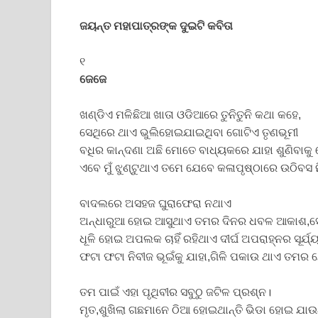
ଜୟନ୍ତ ମହାପାତ୍ରଙ୍କ ଦୁଇଟି କବିତା
୧
ଜେଜେ
ଖଣ୍ଡିଏ ମଳିଛିଆ ଖାତା ଓଡିଆରେ ତୁନିତୁନି କଥା କହେ,
ସେଥିରେ ଥାଏ ଭୁଲିହୋଇଯାଇଥିବା ଗୋଟିଏ ତୃଣଭୂମୀ
ବଧିର କାନ୍ଦଣା ଅଛି ମୋତେ ବାଧ୍ୟକରେ ଯାହା ଶୁଣିବାକୁ
ଏବେ ମୁଁ ଝୁଣ୍ଟୁଥାଏ ତମେ ଯେବେ କଳାପୃଷ୍ଠାରେ ଉଠିବସ 
ବାଦଲରେ ଅସହଜ ଘୁରାଫେରା ନଥାଏ
ଅନ୍ଧାରୁଆ ହୋଇ ଆସୁଥାଏ ତମର ଦିନର ଧବଳ ଆକାଶ,ସ
ଧୂଳି ହୋଇ ଅପଲକ ଚାହିଁ ରହିଥାଏ ଦୀର୍ଘ ଅପରାହ୍ନର ସୂର୍ଯ
ଫଟା ଫଟା ନିବୀଜ ଭୂଇଁକୁ ଯାହା,ଗିଳି ପକାଉ ଥାଏ ତମର
ତମ ପାଇଁ ଏହା ପୃଥିବୀର ସବୁଠୁ ଜଟିଳ ପ୍ରଶ୍ନ।
ମୃତ,ଶୁଖିଲା ଗଛମାନେ ଠିଆ ହୋଇଥାନ୍ତି ଭିଡା ହୋଇ ଯା