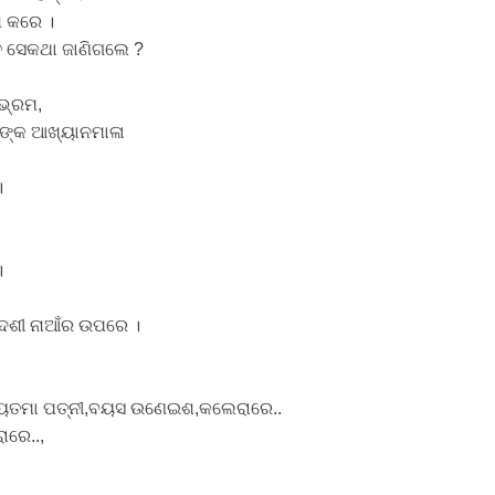
 କରେ ।
ିତ ସେକଥା ଜାଣିଗଲେ ?
ଂଭ୍ରମ,
ନଙ୍କ ଆଖ୍ୟାନମାଳା
।
।
ିଦେଶୀ ନାଆଁର ଉପରେ ।
ରିୟତମା ପତ୍ନୀ,ବୟସ ଉଣେଇଶ,କଲେରାରେ..
ାରେ..,