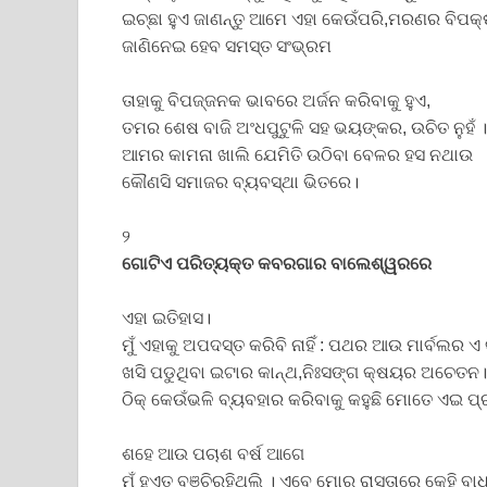
ଇଚ୍ଛା ହୁଏ ଜାଣନ୍ତୁ ଆମେ ଏହା କେଉଁପରି,ମରଣର ବିପକ
ଜାଣିନେଇ ହେବ ସମସ୍ତ ସଂଭ୍ରମ
ତାହାକୁ ବିପଜ୍ଜନକ ଭାବରେ ଅର୍ଜନ କରିବାକୁ ହୁଏ,
ତମର ଶେଷ ବାଜି ଅଂଧପୁଟୁଳି ସହ ଭୟଙ୍କର, ଉଚିତ ନୁହଁ ।
ଆମର କାମନା ଖାଲି ଯେମିତି ଉଠିବା ବେଳର ହସ ନଥାଉ
କୌଣସି ସମାଜର ବ୍ୟବସ୍ଥା ଭିତରେ।
୨
ଗୋଟିଏ ପରିତ୍ୟକ୍ତ କବରଗାର ବାଲେଶ୍ୱରରେ
ଏହା ଇତିହାସ।
ମୁଁ ଏହାକୁ ଅପଦସ୍ତ କରିବି ନାହିଁ : ପଥର ଆଉ ମାର୍ବଲର ଏ
ଖସି ପଡୁଥିବା ଇଟାର କାନ୍ଥ,ନିଃସଙ୍ଗ କ୍ଷୟର ଅଚେତନ।
ଠିକ୍ କେଉଁଭଳି ବ୍ୟବହାର କରିବାକୁ କହୁଛି ମୋତେ ଏଇ ପ
ଶହେ ଆଉ ପଚାଶ ବର୍ଷ ଆଗେ
ମୁଁ ହୁଏତ ବଞ୍ଚିରହିଥିଲି । ଏବେ ମୋର ରାସ୍ତାରେ କେହି ବାଧକ