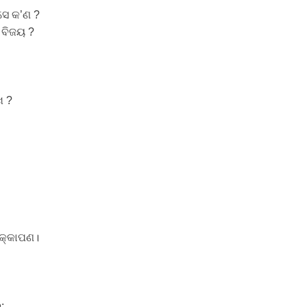
ସେ କ’ଣ ?
 ବିଜୟ ?
େ ?
କ୍କାପଣ।
;