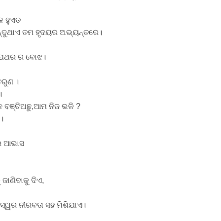
େ ହୁଏତ
ନ୍ଦୁଥାଏ ତମ ହୃଦୟର ଅଭ୍ୟନ୍ତରେ।
ୀନ ପଥର ର ବୋଝ।
ତରୁଣ ।
।
 ବଞ୍ଚିଅଛୁ,ଆମ ନିଜ ଭଳି ?
 ।
ର ଆଭାସ
ଜାଣିବାକୁ ଦିଏ,
୍ୱର ନୀରବତା ସହ ମିଶିଯାଏ।