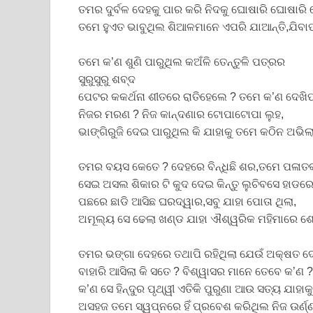
ତମର ଦୁର୍ବଳ ଦେହକୁ ପାର କରି ନିଦକୁ ଘୋଷାରି ଘୋଷାରି
ତମେ ହୁଏତ ଭାବୁଥିଲ ଶିଆଳମାନେ ଏପରି ଯାଆନ୍ତି,ଯିବା
ତମେ କ’ଣ ଶୁଣି ପାରୁଥିଲ କଅଁଳି ତେନ୍ତୁଳି ପତ୍ରର
ସୁରୁସୁରୁ ଶବ୍ଦ
ପେଟର କକର୍ଥନା ଶୀତରେ ରାତିହେଲେ ? ତମେ କ’ଣ ଦେଖିପ
ନିଜର ମରଣ ? ନିଜ କାନ୍ଦଣାର ଟୋପାଟୋପା ଲୁହ,
ଭାଙ୍ଗିରୁଜି ଦେଇ ପାରୁଥିଲ କି ଯାହାକୁ ତମେ କଠିନ ଅଭ
ତମର ବୟସ କେତେ ? ଦେହରେ ବିନ୍ଧିଛି ଶର,ତମେ ପଳାତକ
ସେଇ ଅସଲ ଶିକାର ଟି କୁଦ ଦେଇ କିନ୍ତୁ ଲୁଚିବସେ ହାଡର
ପଛରେ ଛାଡି ଆସିଛ ଘରଦ୍ୱାର,ସବୁ ଯାହା ପୋତା ଥିଲା,
ଅମୂଲ୍ୟ ସେ ଢେଲା ଖଣ୍ଡ ଯାହା ଐଶ୍ୱରିକ ମହିମାରେ ଶ
ତମର ଭଙ୍ଗା ଦେହରେ ତଥାପି ରହିଥିଲା ଯେଉଁ ଅକ୍ଷତ 
ବାହାରି ଆସିଲା କି ସତେ ? ବିଶ୍ୱାସର ମାନେ ତେବେ କ’ଣ ?
କ’ଣ ସେ ହିନ୍ଦୁର ପୃଥ୍ୱୀ ଏତିକି ପୁରୁଣା ଆଉ ସତ୍ୟ ଯାହା
ଅସହଜ ତମେ ସ୍ୱପ୍ନରେ ହିଁ ପ୍ରବେଶ କରିଥିଲ ନିଜ ଉର୍ଣ୍