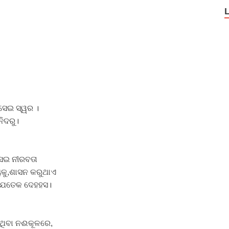
 ସେଇ ସ୍ୱର ।
ନିଦରୁ।
େଇ ନୀରବତା
୍ୟକୁ,ଶାସନ କରୁଥାଏ
 ଯେତେକ ଦେହହସ।
ଉଥିବା ନଈକୂଳରେ,