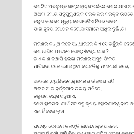
ଗୋଟିଏ ଅବଲୁପ୍ତ ସାମ୍ରାଜ୍ୟ ସଂପର୍କରେ ମୋର ଯାଏ ଆ
ଅଥବା ମୋର ପିତୃପୁରୁଷଙ୍କ ଚିରକାଳର ବିରକ୍ତି ଉପରେ
ତରୁଣ କାଳରେ ମୃତ୍ୟୁ ଦେଖାଇଦିଏ ନିଜର ତାକତ
ଯାହା ହୃଦୟ ଗୋପନ କରେ,ଘାସମାନେ ଅଧିକ ନୁହଁନ୍ତି।
ମରଣର କାନ୍ଥ କଡେ ଅନ୍ଧାରରେ କିଏ ସେ ଉହୁଁଙ୍କି ଦେଖ
ମୋ ଆଖିର ଫାଟରେ ଗୋଷ୍ଠୀବଦ୍ଧ ଘାସ ?
ଇଏ କ’ଣ ତଥାପି ହଇଜା,ମରଣର ଅସୁଖ ଫିକର,
ମାଟିଗଦା ତଳେ ଶୋଇଥିବା ପୋଟଳିକୁ ମହାମାରୀ କରେ,
ସହଜରେ ,ତ୍ୱରିତରେ,କ୍ଷମତାର ତୀକ୍ଷଣ ଗତି
ଅତୀତ ଆଉ ବର୍ତ୍ତମାନ ଉଭୟ ମଝିରେ,
ତରୁଣର ବୟସ ବଢୁଥାଏ,
ଶେଷ ହାଡଗଦା ଯାଏଁ,ସତ ସବୁ କ୍ଷୟ ହୋଇଯାଉଥିବାର ଥ
ଏହା ହିଁ ସେଇ ଲୁହା
ପରାସ୍ତ ଦେଶରେ କଳଙ୍କି ଲାଗେ,ରକ୍ତ ଅସହଜ,
ଅପଦାର୍ଥ ବର୍ଷା ଆସି ଛିଡା ହୁଏ ମୋର ପ୍ରିୟ ଝରକା କଡରେ