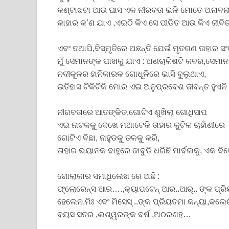
କଣ୍ଟାଝଟା ଆଉ ଘାସ ଏକ ନୀରବତା ଭଳି ମୋତେ ଅନାବନା
କାହାର କ’ଣ ଯାଏ ,ଏଇଠି କିଏ ସେ ପୀଡିତ ଆଉ କିଏ ଜୀବ
ଏବଂ ତଥାପି,ବିସ୍ମୃତିରେ ଅଛନ୍ତି ଯେଉଁ ମୃତଗଣ ତାହାର ସ
ମୁଁ ସେମାନଙ୍କ ପାଖକୁ ଯାଏ : ଅଣଚାଳିଶଟି କବର,ସେମା
ନଦୀକୂଳର ହାନିକାରକ ଗୋଧୂଳିରେ ଭାସି ବୁଲୁଥାଏ,
ଇତିହାସ ଟିକିଟିକି ମୋର ଏଇ ଅନୁପ୍ରବେଶ ଜୀବନ୍ତ ହୁଏନି
ନୀରବତାରେ ଆତଙ୍କିତ,ଗୋଟିଏ ଶୁଖିଲା ଗୋଧିସାପ
ଏଇ ନାଟକକୁ ଦେଖେ ମଥାଟେକି ତାହାର କୁଟିଳ ଚାହାଁଣୀରେ 
ଗୋଟିଏ ବିଛା, ନାହୁଡକୁ ତଳକୁ କରି,
ତାହାର ଭୟାନକ ବାହୁରେ ଜାବୁଡି ଧରିଛି ମାର୍ବଲକୁ, ଏକ ବ
ଗୋଲାକାର ସମାଧିଲେଖ ରେ ଅଛି :
ଫ୍ଲୋରେନ୍ସ ଆର….,କ୍ୟାପଟେନ୍ ଆର..ଆର୍.. ଙ୍କ ପ୍
ହେଲେନ,ମିଃ ଏବଂ ମିସେସ୍ ..ଙ୍କ ପ୍ରିୟତମା କନ୍ୟା,କଲେର
ବୟସ ସତର ,ଈଶ୍ୱରଙ୍କ ବର୍ଷ ,ଅଠରଶହ…