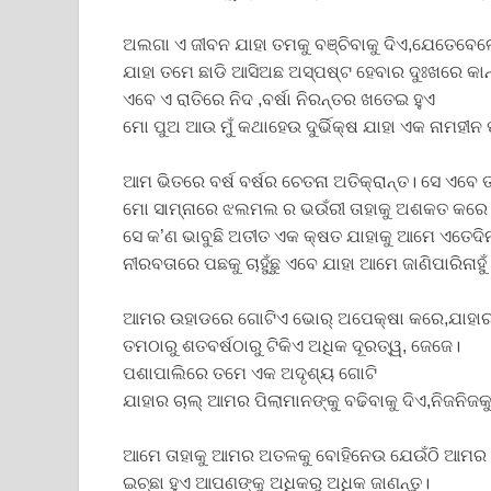
ଅଲଗା ଏ ଜୀବନ ଯାହା ତମକୁ ବଞ୍ଚିବାକୁ ଦିଏ,ଯେତେବେଳ
ଯାହା ତମେ ଛାଡି ଆସିଅଛ ଅସ୍ପଷ୍ଟ ହେବାର ଦୁଃଖରେ କା
ଏବେ ଏ ରାତିରେ ନିଦ ,ବର୍ଷା ନିରନ୍ତର ଖତେଇ ହୁଏ
ମୋ ପୁଅ ଆଉ ମୁଁ କଥାହେଉ ଦୁର୍ଭିକ୍ଷ ଯାହା ଏକ ନାମହ
ଆମ ଭିତରେ ବର୍ଷ ବର୍ଷର ଚେତନା ଅତିକ୍ରାନ୍ତ। ସେ ଏବେ 
ମୋ ସାମ୍ନାରେ ଝଲମଲ ର ଭଉଁରୀ ତାହାକୁ ଅଶକତ କରେ
ସେ କ’ଣ ଭାବୁଛି ଅତୀତ ଏକ କ୍ଷତ ଯାହାକୁ ଆମେ ଏତେଦିନ
ନୀରବତାରେ ପଛକୁ ଚାହୁଁଛୁ ଏବେ ଯାହା ଆମେ ଜାଣିପାରିନାହୁଁ
ଆମର ଉହାଡରେ ଗୋଟିଏ ଭୋର୍ ଅପେକ୍ଷା କରେ,ଯାହା
ତମଠାରୁ ଶତବର୍ଷଠାରୁ ଟିକିଏ ଅଧିକ ଦୂରତ୍ୱ, ଜେଜେ।
ପଶାପାଲିରେ ତମେ ଏକ ଅଦୃଶ୍ୟ ଗୋଟି
ଯାହାର ଚାଲ୍ ଆମର ପିଲାମାନଙ୍କୁ ବଢିବାକୁ ଦିଏ,ନିଜନିଜକୁ 
ଆମେ ତାହାକୁ ଆମର ଅତଳକୁ ବୋହିନେଉ ଯେଉଁଠି ଆମର ସ
ଇଚ୍ଛା ହୁଏ ଆପଣଙ୍କୁ ଅଧିକରୁ ଅଧିକ ଜାଣନ୍ତୁ।