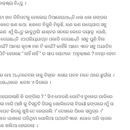
୍ଷ୍ୟ ବିନ୍ଦୁ ।
ିଟା ହାତ ତିନିପଟକୁ ମେଲେଇ ଠିଆହେଇଥାନ୍ତି ଧଳା ଧଳା ରଙ୍ଗର
କେତେ କଣ କଥା ।କେତେ ବିଜୁଳି ମିଳୁଛି, କଣ କଣ ଉଦ୍ଯୋଗ ସବୁ
 କଣ ।ମୁଁ କିନ୍ତୁ ଭାବୁଥିଲି ଈଶ୍ବର ସତରେ କେତେ ଦୟାଳୁ ।ପାଣି,
ଦେଇଛନ୍ତି ।ଅପରିଯ୍ଯାପ୍ତ ଓଜାଡି ଦେଇଛନ୍ତି ।ସବୁ ପୁଣି ବିନା
ଁ? ଆମର କୃତଜ୍ଞ ମନ ଟି କାଇଁ? କାହିଁକି ଆମେ ଏତେ ସବୁ ଅଯାତିତ
ିପିଟି ହେଉଛେ ” ନାହିଁ ନାହିଁ ” ର ସାପ ଚୋଟରେ ଅନୁକ୍ଷଣ ? ନମ୍ର ହେବା
 ମୋ ଅନ୍ତଚେତନା ତାକୁ ଚିହ୍ନେ ।ସେଇ ପବନ ମତେ ଥରେ ଛୁଇଁଲା ।
ାହାନ୍ତାରେ ।ଦେଖ ଏ ଦିଗରେ ।
ଖ ହେଇଗଲାଣି କି ରଙ୍ଗିଲା ? ” ସିଏ ମୋଡଣି ଗୋଟିଏ ବୁଲେଇ ଗାଡିରେ
ଳା ମାରି ଆଖି କୁ ବିସ୍ତୃତି ଦିଗକୁ ଖୋଲିଦେଲା ବିଜୟୀ ଢଙ୍ଗରେ।ମୁଁ ତା
େଟ ଭିତରୁ ଖୁସି ଟେ ହେଇଗଲି ।” ଦେଖରେ ପିଲେ ସମୁଦ୍ର ।”
ିଲି ଗୋଡ ପାଖରେ ପଡିଥିବା ଗୋଲିଆ ପଥରଟିଏରେ ।ଗୋଡ ପଡି ଚାପଲ
ଟିକେ ଖଲିଆ ହେଇଗଲା ।