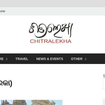
ome
Chitr
RE
TRAVEL
NEWS & EVENTS
OTHER
S
ରକା)