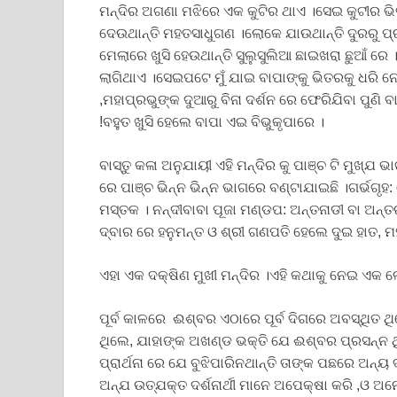
ମନ୍ଦିର ଅଗଣା ମଝିରେ ଏକ କୁଟିର ଥାଏ ।ସେଇ କୁଟୀର ଭିତ
ଦେଉଥାନ୍ତି ମହତସାଧୁଗଣ ।ଲୋକେ ଯାଉଥାନ୍ତି ଦୁରରୁ ପ୍
ମେଲାରେ ଖୁସି ହେଉଥାନ୍ତି ସୁଲୁସୁଲିଆ ଛାଇଖରା ଛୁଆଁ
ଲାଗିଥାଏ ।ସେଇପଟେ ମୁଁ ଯାଇ ବାପାଙ୍କୁ ଭିତରକୁ ଧରି ନେ
,ମହାପ୍ରଭୁଙ୍କ ଦୁଆରୁ ବିନା ଦର୍ଶନ ରେ ଫେରିଯିବା ପୁଣ
!ବହୁତ ଖୁସି ହେଲେ ବାପା ଏଇ ବିଭୁକୃପାରେ ।
ବାସ୍ତୁ କଳା ଅନୁଯାୟୀ ଏହି ମନ୍ଦିର କୁ ପାଞ୍ଚ ଟି ମୁଖ
ରେ ପାଞ୍ଚ ଭିନ୍ନ ଭିନ୍ନ ଭାଗରେ ବଣ୍ଟାଯାଇଛି ।ଗର୍ଭଗୃହ:
ମସ୍ତକ । ନନ୍ଦୀବାବା ପୂଜା ମଣ୍ଡପ: ଅନ୍ତନାଡୀ ବା ଅନ୍ତ
ଦ୍ବାର ରେ ହନୁମନ୍ତ ଓ ଶ୍ରୀ ଗଣପତି ହେଲେ ଦୁଇ ହାତ,
ଏହା ଏକ ଦକ୍ଷିଣ ମୁଖୀ ମନ୍ଦିର ।ଏହି କଥାକୁ ନେଇ ଏକ ଲ
ପୂର୍ବ କାଳରେ ଈଶ୍ବର ଏଠାରେ ପୂର୍ବ ଦିଗରେ ଅବସ୍ଥିତ
ଥିଲେ, ଯାହାଙ୍କ ଅଖଣ୍ଡ ଭକ୍ତି ଯେ ଈଶ୍ବର ପ୍ରସନ୍ନ ଥିଲ
ପ୍ରାର୍ଥନା ରେ ଯେ ବୁଝିପାରିନଥାନ୍ତି ତାଙ୍କ ପଛରେ ଅନ୍ୟ 
ଅନ୍ଯ ଉତ୍ଯକ୍ତ ଦର୍ଶନାର୍ଥୀ ମାନେ ଅପେକ୍ଷା କରି ,ଓ 