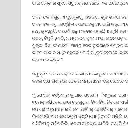
ଆଉ ରାସ୍ତା ର ଧୂସର ପିଚୁରଙ୍ଗର ମିଳିତ ଏକ ଅଭେଦ୍ଯ ଲକ
ପବନ ଚକ ଦିଶୁଥାଏ ଦୂରଦୂରରୁ ।ଡେଙ୍ଗା ଭୁତ ଭଳିଆ ତିନ
ପବନ ଚକ ସବୁ ।ରଙ୍ଗିଲା ସେଇପଟକୁ ହାତଠାରି କହୁଥାଏ 
ସେଥିରୁ ଚାଲୁଛି, ଘର,ଗାଁ ସବୁ ଉଜ୍ବଳ ହେଉଛି ।ଆହୁରି କଣ
ପବନ, ବିଜୁଳି ,ମାଟି, ଅମ୍ଳଜାନ, ଫୁଲ,ଫଳ, ଜୀବନ ସବୁ ତ 
ଶୁଳ୍କ, ବିନା ଦେୟରେ ।ଆମର ସେଇ ତୁଳନାରେ ନମ୍ରତା କାଇ
ଭାବେ ପାଇ ବି ଧନ୍ଦି ହେଉଛି? କାହିଁ ସନ୍ତୁଳି ହେଉଛେ, ଛାଟ
କଣ ଏତେ କଷ୍ଟ ?
ସମୁଦ୍ରି ପବନ ର ମହକ ଅଲଗା।ସାଗରକୂଳିଆ ଝିଅ ଭାବରେ
କହିଲା ରାଶି ରାଶି ନୀଳ ଢେଉର ସମ୍ମୋହନ ଏଇ ତୋ ହାତ ପ
ମୁଁ ଫେରିଲି ବର୍ତ୍ତମାନ କୁ ଆଉ ପଚାରିଲି ,”ସମୁଦ୍ର ପା
ବ୍ରେକ୍ କଷିଦେଲା ଆଉ ଗଜୁରୁଥିବା ଚିନା ଚିନା ନିଶରେ ସାଉଁ
ନଜରର ଅନୁଧାବନ କରି ମୋ ଆଖି କୁ ସେଇଦିଗକୁ ଘୁରେଇ ପ
ଚିଲେଇଲି ଆଉ ଉପରମୁହାଁ ଦୃଷ୍ଟି ଯୋଗୁଁ ଝୁଣ୍ଟି ପଡ
ଖସିଯିବାରୁ ଖସିପଡିଲି ।ବେଶୀ ଆବଶ୍ୟ କାଟିନି, ତଥାପି 