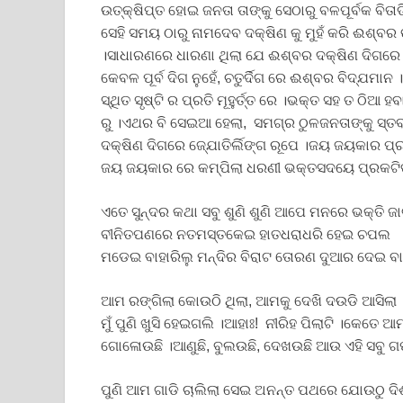
ଉତ୍କ୍ଷିପ୍ତ ହୋଇ ଜନତା ତାଙ୍କୁ ସେଠାରୁ ବଳପୂର୍ବକ ବି
ସେହି ସମୟ ଠାରୁ ନାମଦେବ ଦକ୍ଷିଣ କୁ ମୁହଁ କରି ଈଶ୍ବର
।ସାଧାରଣରେ ଧାରଣା ଥିଲା ଯେ ଈଶ୍ବର ଦକ୍ଷିଣ ଦିଗରେ ଅ
କେବଳ ପୂର୍ବ ଦିଗ ନୁହେଁ, ଚତୁର୍ଦିଗ ରେ ଈଶ୍ବର ବିଦ୍ଯ
ସ୍ଥିତ ସୃଷ୍ଟି ର ପ୍ରତି ମୂହୁର୍ତ୍ତ ରେ ।ଭକ୍ତ ସହ ତ ଠିଆ ହ
ରୁ ।ଏଥର ବି ସେଇଆ ହେଲା, ସମଗ୍ର ଠୁଳଜନତାଙ୍କୁ ସ୍ତବ
ଦକ୍ଷିଣ ଦିଗରେ ଜ୍ଯୋତିର୍ଲିଙ୍ଗ ରୂପେ ।ଜୟ ଜୟକାର ପ
ଜୟ ଜୟକାର ରେ କମ୍ପିଲା ଧରଣୀ ଭକ୍ତସଦୟେ ପ୍ରକଟି
ଏତେ ସୁନ୍ଦର କଥା ସବୁ ଶୁଣି ଶୁଣି ଆପେ ମନରେ ଭକ୍ତି
ବୀନିତପଣରେ ନତମସ୍ତକେଇ ହାତଧରାଧରି ହେଇ ଚପଲ
ମଡେଇ ବାହାରିଲୁ ମନ୍ଦିର ବିରାଟ ତୋରଣ ଦୁଆର ଦେଇ ବା
ଆମ ରଙ୍ଗିଲା କୋଉଠି ଥିଲା, ଆମକୁ ଦେଖି ଦଉଡି ଆସିଲା ।
ମୁଁ ପୁଣି ଖୁସି ହେଇଗଲି ।ଆହାଃ! ନୀରିହ ପିଲାଟି ।କେ
ଗୋଳୋଉଛି ।ଆଣୁଛି, ବୁଲଉଛି, ଦେଖଉଛି ଆଉ ଏହି ସବୁ ଗପ ପର
ପୁଣି ଆମ ଗାଡି ଚାଲିଲା ସେଇ ଅନନ୍ତ ପଥରେ ଯୋଉଠୁ ଦିଶୁ