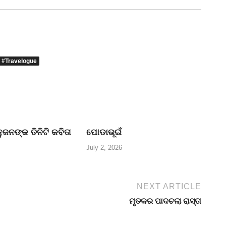
#Travelogue
ୁଜନଙ୍କ ତିନିଟି କବିତା
ପୋଡାଭୂଇଁ
July 2, 2026
NEXT ARTICLE
ମୃତକର ପାଦଚଲା ରାସ୍ତା