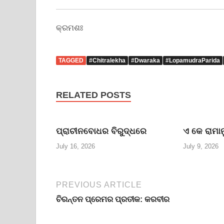
କ୍ରମଶଃ
TAGGED
#Chitralekha
#Dwaraka
#LopamudraParida
RELATED POSTS
ପ୍ରାଚୀନବୋଧର ବିରୁଦ୍ଧରେ
ଏ କେ ରାମାନ
July 16, 2026
July 9, 2026
PREVIOUS ARTICLE
ଚିରନ୍ତନ ପ୍ରେମର ପ୍ରତୀକ: କରବୀର