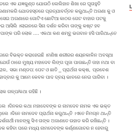
ରେ ଏକ ଯଜ୍ଞକୁଣ୍ଡ ଯୋଉଠି ଲେଲିହାନ ଶିଖା ରେ ଘୃତାହୁତି
ରଣାମକରି ଯୋଡହସ୍ତରେ ପ୍ରତ୍ଯାବର୍ତ୍ତନ କରୁଥାନ୍ତି ଅଗଣା କୁ ଓ
 ରେ ।ସେଇ ଅଗଣାରେ ଗୋଟିଏ ଛୋଟିଆ କାଠର ଗେଟ ବାହାର ପଟକୁ
ଇ ଆସିଲି ।ଲାଇନରେ ସିନା ଦର୍ଶନ କରିବା ତାଙ୍କୁ କଷ୍ଟ ହବ
ି ବାପାଙ୍କ ପରି ଲୋକ …. ଏକଥା କଣ ଶମ୍ବୁ ଭଗବାନ ହସି ପାରିଥାନ୍ତେ
୍ଯ ଭାଗରେ ବିଭକ୍ତ କରାହେଇଛି ।ମଣିଷ ଶରୀରର ଶୟନକାଳିନ ଅବସ୍ଥା
 ଯେଉଁ ଠାରେ ମୁଖ୍ୟ ମହାଦେବ ଲିଙ୍ଗ ପୂଜା ପାଉଛନ୍ତି ତାହା ମଥା ବା
ରାଳ, ସଭା ମଣ୍ଡପ: ପେଟ ଓ ଛାତି _ ପ୍ରାର୍ଥନା କକ୍ଷ, ପ୍ରବେଶ
 ମହାଦ୍ବାର କୁ ଆମେ କେବଳ ପାଦ ଦ୍ବୟ ଭାବରେ ନେଇ ପାରିବା ।
ୋକ ଗଳ୍ପ/କଥା ରହିଛି ।
 ଥିଲେ ।ଦିନକର କଥା ମହାଦେବଙ୍କ ର ନାମଦେବ ନାମକ ଏକ ଭକ୍ତ
େ ।ଦିନେ ନାମଦେବ ପ୍ରାର୍ଥନା କରୁଥାନ୍ତି ।ଏତେ ନିମଗ୍ନ ଥାନ୍ତି
ଦର୍ଶନାର୍ଥୀ ମାନଙ୍କୁ ସିଏ ତାଙ୍କ ଅଜାଣତେ ଉହାଡ କରି ରଖିଛନ୍ତି ।
ଅନେକ କହିବା ପରେ ମଧ୍ୟ ନାମଦେବଙ୍କ କର୍ଣ୍ଣଗୋଚର ନ ହେବାରୁ