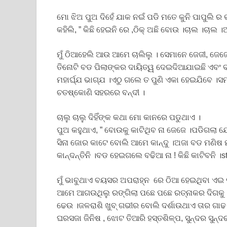
ମୋ ଝିଅ ପୁଅ ଦିହେଁ ଯାକ ନଇଁ ପଡି ମତେ କୁନି ପାପୁଲି 
କହିଲି, ” କିଛି ହେଇନି ରେ ,ଠିକ୍ ଅଛି ବୋଉ ।ଚାଲ ।ଚାଲ
ମୁଁ ଠିଆହେଲି ଆଉ ଆମେ ଚାଲିଲୁ । ସେମାନେ ଜେଜୀ, ଜେଜେ 
ତିନୋଟି ବଡ ପିଲାଙ୍କର ଦାୟିତ୍ୱ ଦେଇଦିଆଯାଇଛି ଏବଂ ବର୍
ମହାର୍ଘ୍ଯ ଭାଗ୍ଯ ।ଏଠୁ ଗଲେ ତ ପୁଣି ଏକା ହେଇଯିବେ 
ଚତଷ୍କୋଣି ସହରରେ ବନ୍ଦୀ ।
ଚାଲୁ ଚାଲୁ ଦିହିଁଙ୍କ କଥା ମୋ କାନରେ ପଡୁଥାଏ ।
ପୁଅ କହୁଥାଏ, ” ବୋଉକୁ କାଟିଥିବ ନା ଜେଜେ ।ପଡିଗଲା ଯେ 
ସିନା ଜୋର କାଟେ ବୋଲି ଆମେ କାନ୍ଦୁ ।ଅଜା ବଡ ମଣିଷ 
କାନ୍ଦନ୍ତିନି ।ବଡ ହେଇଗଲେ ବଢିଆ ନା ! କିଛି କାଟିବନି ।s
ମୁଁ ଭାବୁଥାଏ ବୟସର ଅପରାହ୍ନ ରେ ଠିଆ ହେଇଥିବା ଏଇ 
ଆମେ ଆଗଉଥିଲୁ ରଙ୍ଗିଲା ପଛେ ପଛେ ରତ୍ନାକର ଦିଗକୁ ।ନିଳ
ଢେଉ ।ଜଳରାଶି ଖୁବ୍ ଗଭୀର ବୋଲି ଦର୍ଶାଉଥାଏ ତାର ଗା
ଘରସଜା ଜିନିଷ , ଝୋଟ ତିଆରି ହସ୍ତଶିଳ୍ପ, ସୁନ୍ଦର ସୁନ