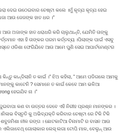
ର ଭରା ଦେଇ ଉଠେଇବାର ଚେଷ୍ଟା କଲେ ।ମୁଁ କୃତ୍ଯ କୃତ୍ଯ ହେଇ
 ।ଅଜା ଆଉ ଜେଜଙ୍କ ହାତ ଧର ।”
ଆଉ ଅଜାଙ୍କ ହାତ ଧରାଧରି କରି ଚାଲୁଥାନ୍ତି, ଯେମିତି ତାଙ୍କୁ
ତ୍ତମାନ ଏହା ହି ତାଙ୍କର ପରମ କର୍ତ୍ତବ୍ୟ ।ପିଲାଙ୍କ ପାଇଁ ଏସବୁ
।ସମସ୍ତେ ଓଡିଶା ଫେରିଯିବେ ଆଉ ଆମେ ପୁଣି ସେଇ ଆପାର୍ଟମେଣ୍ଟର
କିନ୍ତୁ କାନ୍ଦିଲାନି ତ କାଇଁ ।” ଝିଅ କହିଲା, ” ଆମେ ପଡିଗଲେ ଆମକୁ
ମାନଙ୍କୁ କାଟେନି ? ସେମାନେ ତ କାଇଁ କେବେ ଆମ ଭଳିଆ
trong ହେଇଯିବ ନା ।”
ଦୁଇବାପା କଣ ବା ଉତ୍ତର ଦେବେ ଏହି ନିରୀହ ପ୍ରଶ୍ନ ମାନଙ୍କର ।
ାଭ ବିସ୍ତୃତି କୁ ଅଭିବ୍ଯକ୍ତି କରିବାର ଚେଷ୍ଟା ରେ ଟିକି ଟିକି
ଢ ଶବୁଜମିଶା ନୀଳ ରଙ୍ଗ । ଛୋଟକାଟିଆ ଚିନାମାଟି ର ବାସନ ଆଉ
୍ଦର ଏଲିଜାବେଥ୍ ଗୋଲାକାର ଲେସ୍ ଲଗା ଟୋପି ମାଳ, ବେଲୁନ୍ ଆଉ