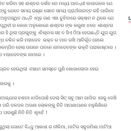
ତାଡିତ କରିବା ସହ ଈଶ୍ବର ଦର୍ଶନ ରେ ମଧ୍ୟ ପାବନ୍ଧୀ ଲଗାଇଲେ ଯେ
 ଙ୍କୁ ଯେତେ ସମୟ ଇଛ୍ଛା ସେତେ ସମୟ ପ୍ରାର୍ଥନାରତ୍ତ ରହି ପାରିବେ
ନୁପସ୍ଥିତ ଥାନ୍ତି ।ମୂଢ ଗଣ ଏହା ବୁଝିବାରେ ସକ୍ଷମ ନ ଥିଲେ ଯେ
ମାନ ।ପୃଥିବୀ ର କୋଣ ଅନୁକୋଣେ ଈଶ୍ବର ଙ୍କ କରୁଣା ଝରେ ।ଈଶ୍ବର
ବାର ହି ଥିଲା ପ୍ରଭୁଙ୍କୁ ।ବିଶ୍ବାସ ସହ ତ ସିଏ ଠିଆ ହେଇଛନ୍ତି ଯୁଗ ଯୁଗ
୍ଧ ଚକିତ କରି ମହାଦେବ ଭକ୍ତ ର ମାନ ରଖି ଆବିର୍ଭୂତ ହେଲେ
୍ରକମ୍ପିତ ହେଲା ଗଗନେ ପବନେ ନାମଦେବଙ୍କ ଭକ୍ତି ପରାକାଷ୍ଠାର ।
ତ ମହାଦେବଙ୍କ ନାମରେ ।
 ଜାଗ୍ରତ ହେଉଥିଲା ।ଆମେ ସମସ୍ତେ ପୁଣି ଖୋଜାଲୋଡା ହେଇ
ହାରକୁ ।
ଅଭ୍ଯାସ ବଶତଃ ଝାଡିପୋଛି ଦେଲା ସିଟ୍ ସବୁ ଆମ ଗାଡିର ।ତାକୁ ଦେଖି
ତେ ଆମ ପରି ଦଳଦଳ ଅଜଣା ଲୋକଙ୍କୁ ନିତି ଆପଣାପଣର ମହୁଶିଶିରେ
ଶୁଛି ନିତି ନିତି ।ନୁହେଁ !
ଥିଲା ଗୋଟେ ବିନ୍ଦୁ ଆକାଶ ର ନୀଳିମା, ମାଟିର ସବୁଜମିଶା ମାଟିଆ