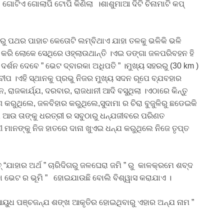
ଟିଏ ଗୋଲାପି ଟୋପି କିଣିଲା ।ଶାଶୁମାଆ ଦିଟି ଚିନାମାଟି କପ୍
ରୁ ପଥର ପାହାଚ କେତୋଟି ଲମ୍ବିଥାଏ ଯାହା ତଳକୁ ଭଳିକି ଭଳି
କଟ କରି ଲୋକେ ସେଥିରେ ଓହ୍ଲାଉଥାନ୍ତି ।ଏଇ ଡଙ୍ଗା ଜଳପରିବହନ ହି
ଦର୍ଶନ ଦେବେ ” ଭେଟ ଦ୍ବାରକା ଅଧିପତି ” ।ମୁଖ୍ୟ ସହରରୁ (30 km )
ବୀପ ।ଏହି ସ୍ଥାନକୁ ପ୍ରଭୁ ନିଜର ମୁଖ୍ୟ ସଦନ ରୂପେ ବ୍ଯବହାର
ାଜକାର୍ଯ୍ଯ, ଦରବାର, ରାଜଧାନୀ ଆଦି ବସୁଥିଲା ।ଏଠାରେ କିନ୍ତୁ
କରୁଥିଲେ, ଜଳବିହାର କରୁଥିଲେ,ସୁଦାମା ର ଚିରା ବୁଜୁଳିରୁ ଛଡେଇକି
େ ଆଉ ତାଙ୍କୁ ଧରତ୍ରୀ ର ସବୁଠାରୁ ଧନ୍ଯଜୀବରେ ପରିଣତ
ମାନଙ୍କୁ ନିଜ ହାତରେ ଦାନା ଖୁଏଇ ଧନ୍ଯ କରୁଥିଲେ ନିଜେ ତୃପ୍ତ
 “ଯାହାର ଅର୍ଥ ” ଚାରିଦିଗରୁ ଜଳଘେରା ଜମି ” ରୁ କାଳକ୍ରମେ ଶବ୍ଦ
 ବା ଭେଟ ର ଭୂମି ” ହୋଇଯାଉଛି ବୋଲି ବିଶ୍ୱାସ କରାଯାଏ ।
 ଆୟୁଧ ପଞ୍ଚଜନ୍ଯ ଶଙ୍ଖ ଆକୃତିର ହୋଇଥିବାରୁ ଏହାର ଅନ୍ଯ ନାମ ”