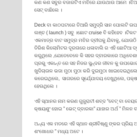
କଣ କଣ ସବୁର ବଜାରଟିଏ ମଝିରେ ଯାଉଥାଉ ଆମେ ।ଝିଅ ଗୋ
ସେଟ୍ ବାଛିଲେ ।
Deck ବା କାଠପଟାରେ ତିଆରି ସମୁଦ୍ରି ସାନ ପୋଲଟି ଉପ
ଲଞ୍ଚ ( launch ) ସବୁ ।ଛୋଟ cruise ବି କହିହେବ ।ଟି
ଏକମାତ୍ର ବାଟ ସମୁଦ୍ର ମଝିର ଦ୍ବୀପକୁ ଯିବାକୁ, ଯୋଉଠି 
ତିରିଶ କିଲୋମିଟର ଦୂରତାରେ ଧଳାବାଲି ର ଏହି ଛୋଟିଆ ଦ୍
କରୁଥିଲେ ,ଯେତେବେଳେ କି ସହର ଦ୍ବାରକାରେ ଅଧିବେଶନ, ର
ପ୍ରଭୁ ଏକାନ୍ତ ରେ ସହ ନିଜର ସୁନ୍ଦର ଜୀବନ କୁ ଉପଭୋଗ 
ଖୁଦିଚାଉଳ ଭଜା ମୁଠା ମୁଠା କରି ଦୁଇମୁଠା ଖାଇଦେଇଥିଲ
କରେଇଥିଲେ, ସାଗରରେ ସୂର୍ଯ୍ଯୋଦୟ ଦେଖୁଥିଲେ, ପକ୍ଷୀ 
ହେଉଥିଲେ ।
ଏହି ସ୍ଥାନର ନାମ କରଣ ଗୁଜୁରାଟୀ ଶବ୍ଦ “ବେଟ୍ ବା ବେୟତ୍
କ୍ଷୟଶୁଂ ହୋଇ ” ଭେଟ୍ ଦ୍ବାରକା” ଯାହାର ଅର୍ଥ ” ମିଳନ
ଅନ୍ୟ ଏକ ମତରେ ଏହି ସ୍ଥାନ ଶ୍ରୀବିଷ୍ଣୁ ଙ୍କର ପ୍ରିୟ
ଶଂଖୋଧର ” ମଧ୍ୟ ଅଟେ ।