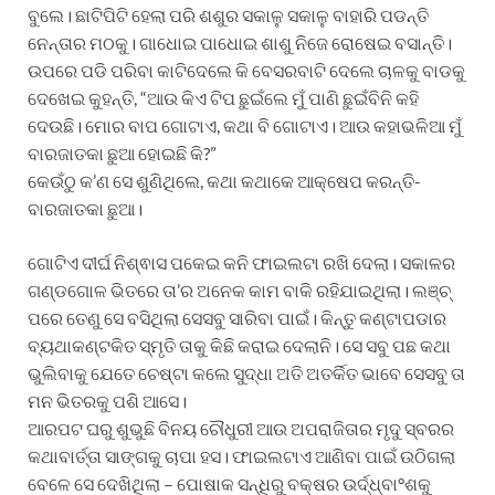
ବୁଲେ। ଛାଟିପିଟି ହେଲା ପରି ଶଶୁର ସକାଳୁ ସକାଳୁ ବାହାରି ପଡନ୍ତି
ନେନ୍ତାର ମଠକୁ। ଗାଧୋଇ ପାଧୋଇ ଶାଶୁ ନିଜେ ରୋଷେଇ ବସାନ୍ତି।
ଉପରେ ପଡି ପରିବା କାଟିଦେଲେ କି ବେସରବାଟି ଦେଲେ ଚାଳକୁ ବାଡକୁ
ଦେଖେଇ କୁହନ୍ତି, “ଆଉ କିଏ ଟିପ ଛୁଇଁଲେ ମୁଁ ପାଣି ଛୁଇଁବିନି କହି
ଦେଉଛି। ମୋର ବାପ ଗୋଟାଏ, କଥା ବି ଗୋଟାଏ। ଆଉ କହାଭଳିଆ ମୁଁ
ବାରଜାତକା ଛୁଆ ହୋଇଛି କି?”
କେଉଁଠୁ କ’ଣ ସେ ଶୁଣିଥିଲେ, କଥା କଥାକେ ଆକ୍ଷେପ କରନ୍ତି-
ବାରଜାତକା ଛୁଆ।
ଗୋଟିଏ ଦୀର୍ଘ ନିଶ୍ଵାସ ପକେଇ କନି ଫାଇଲଟା ରଖି ଦେଲା। ସକାଳର
ଗଣ୍ଡଗୋଳ ଭିତରେ ତା’ର ଅନେକ କାମ ବାକି ରହିଯାଇଥିଲା। ଲଞ୍ଚ୍
ପରେ ତେଣୁ ସେ ବସିଥିଲା ସେସବୁ ସାରିବା ପାଇଁ। କିନ୍ତୁ କଣ୍ଟାପଡାର
ବ୍ୟଥାକଣ୍ଟକିତ ସ୍ମୃତି ତାକୁ କିଛି କରାଇ ଦେଲାନି। ସେ ସବୁ ପଛ କଥା
ଭୁଲିବାକୁ ଯେତେ ଚେଷ୍ଟା କଲେ ସୁଦ୍ଧା ଅତି ଅତର୍କିତ ଭାବେ ସେସବୁ ତା
ମନ ଭିତରକୁ ପଶି ଆସେ।
ଆରପଟ ଘରୁ ଶୁଭୁଛି ବିନୟ ଚୌଧୁରୀ ଆଉ ଅପରାଜିତାର ମୃଦୁ ସ୍ବରର
କଥାବାର୍ତ୍ତା ସାଙ୍ଗକୁ ଚାପା ହସ। ଫାଇଲଟାଏ ଆଣିବା ପାଇଁ ଉଠିଗଲା
ବେଳେ ସେ ଦେଖିଥିଲା – ପୋଷାକ ସନ୍ଧିରୁ ବକ୍ଷର ଉର୍ଦ୍ଧ୍ବା°ଶକୁ