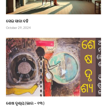
ସେଇ ସାଦା ବହି
October 29, 2024
ଶେଷ ଦୃଶ୍ୟ (ଭାଗ – ୧୩ )