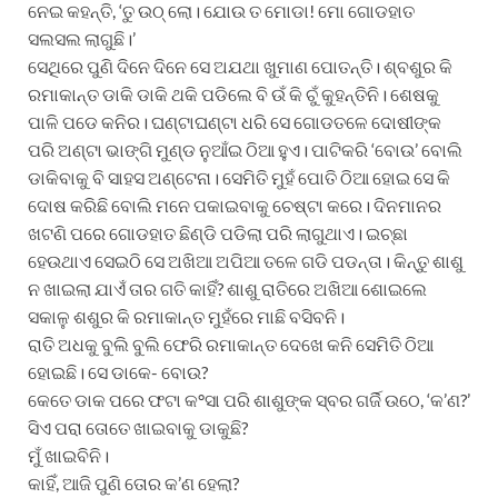
ନେଇ କହନ୍ତି, ‘ତୁ ଉଠ୍ ଲୋ। ଯୋଉ ତ ମୋଡା! ମୋ ଗୋଡହାତ
ସଲସଲ ଲାଗୁଛି।’
ସେଥିରେ ପୁଣି ଦିନେ ଦିନେ ସେ ଅଯଥା ଖୁମାଣ ପୋତନ୍ତି। ଶ୍ବଶୁର କି
ରମାକାନ୍ତ ଡାକି ଡାକି ଥକି ପଡିଲେ ବି ଉଁ କି ଚୁଁ କୁହନ୍ତିନି। ଶେଷକୁ
ପାଳି ପଡେ କନିର। ଘଣ୍ଟାଘଣ୍ଟା ଧରି ସେ ଗୋଡତଳେ ଦୋଷୀଙ୍କ
ପରି ଅଣ୍ଟା ଭାଙ୍ଗି ମୁଣ୍ଡ ନୁଆଁଇ ଠିଆ ହୁଏ। ପାଟିକରି ‘ବୋଉ’ ବୋଲି
ଡାକିବାକୁ ବି ସାହସ ଅଣ୍ଟେନା। ସେମିତି ମୁହଁ ପୋତି ଠିଆ ହୋଇ ସେ କି
ଦୋଷ କରିଛି ବୋଲି ମନେ ପକାଇବାକୁ ଚେଷ୍ଟା କରେ। ଦିନମାନର
ଖଟଣି ପରେ ଗୋଡହାତ ଛିଣ୍ଡି ପଡିଲା ପରି ଲାଗୁଥାଏ। ଇଚ୍ଛା
ହେଉଥାଏ ସେଇଠି ସେ ଅଖିଆ ଅପିଆ ତଳେ ଗଡି ପଡନ୍ତା। କିନ୍ତୁ ଶାଶୁ
ନ ଖାଇଲା ଯାଏଁ ତାର ଗତି କାହିଁ? ଶାଶୁ ରାତିରେ ଅଖିଆ ଶୋଇଲେ
ସକାଳୁ ଶଶୁର କି ରମାକାନ୍ତ ମୁହଁରେ ମାଛି ବସିବନି।
ରାତି ଅଧକୁ ବୁଲି ବୁଲି ଫେରି ରମାକାନ୍ତ ଦେଖେ କନି ସେମିତି ଠିଆ
ହୋଇଛି। ସେ ଡାକେ- ବୋଉ?
କେତେ ଡାକ ପରେ ଫଟା କ°ସା ପରି ଶାଶୁଙ୍କ ସ୍ବର ଗର୍ଜି ଉଠେ, ‘କ’ଣ?’
ସିଏ ପରା ତୋତେ ଖାଇବାକୁ ଡାକୁଛି?
ମୁଁ ଖାଇବିନି।
କାହିଁ, ଆଜି ପୁଣି ତୋର କ’ଣ ହେଲା?