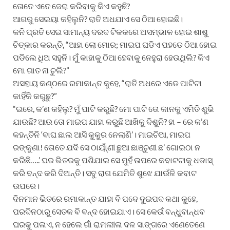
ତୋତେ ଏତେ ଜେରା କରିବାକୁ କିଏ କହୁଛି?
ଆଗରୁ ସେଇୟା କହିଲୁନି? ରାତି ଅଧଯାଏ ସେ ଠିଆ ହୋଇଛି।
କନି ପ୍ରତି ସେଇ ସାମାନ୍ୟ ଦରଦ ଟିକକରେ ଅସମ୍ଭାଳ ହୋଇ ଶାଶୁ
ଚିତ୍କାର କରନ୍ତି, “ଆହା ଲୋ ମୋର; ମାଇପ ଘଡିଏ ପହଡେ ଠିଆ ହୋଇ
ପଡିଲେ ଧିଅ ସହୁନି। ମୁଁ କାହାକୁ ଠିଆ ହେବାକୁ ନେହୁରା ହେଉଥିଲି? କିଏ
ମୋ ଗାତ ନା ଚୁଲି?”
ଅସହାୟ କଣ୍ଠରେ ରମାକାନ୍ତ କୁହେ, “ରାତି ଅଧରେ ଏଡେ ପାଟିଟା
କାହିଁକି କରୁଛୁ?”
“ଇରେ, କ’ଣ କହିଲୁ? ମୁଁ ପାଟି କରୁଛି? ମୋ ପାଟି ତୋ କାନକୁ ଏମିତି ଶୁଭି
ଯାଉଛି? ଆଉ ତୋ ମାଇପ ଯାହା କରୁଛି ଆଖିକୁ ଦିଶୁନି? ହା – ରେ କ’ଣ
କହନ୍ତିନି ‘ବାଘ ଛାଲ ଆସି କୁକୁର ନେଲାଣି’। ମାଇଚିଆ, ମାଇପ
ରଙ୍କୁଣା! ତୋତେ ଯଦି ସେ ଠାୟା୍ଁଣୀ ଛୁଆ ଛାଞ୍ଚୁଣୀ ଛ’ ଗୋଇଠା ନ
କରିଛି…..’ ଘର ଭିତରକୁ ପଶିଯାଇ ସେ ମୁହଁ ଉପରେ କବାଟଟାକୁ ଧଡାସ୍
କରି ବନ୍ଦ କରି ଦିଅନ୍ତି। ସବୁ ରାଗ ଯେମିତି ଶୁଝେ ଯାଉଁଳି କବାଟ
ଉପରେ।
ଦିନମାନ ଭିତରେ ରମାକାନ୍ତ ଯାହା ବି ପଦେ ଦୁଇପଦ କଥା କୁହେ,
ପରଦିନଠାରୁ ସେତକ ବି ବନ୍ଦ ହୋଇଯାଏ। ସେ କେଉଁ ବନ୍ଧୁବାନ୍ଧବ
ଘରକୁ ପଳାଏ, ନ ହେଲେ ଗାଁ ରାମଲୀଳା ଦଳ ସାଙ୍ଗରେ ଏଣେତେଣେ