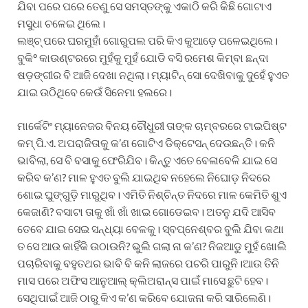
ଯିବା ପରେ ପରେ ତେଣୁ ସେ ସମସ୍ତଙ୍କୁ ଏକାଠି କରି କିଛି ଗୋଟାଏ
ମସୁଧା ଚଳେଇ ଥିଲେ।
ଲଞ୍ଚ୍ ପରେ ଘରମୁହାଁ ଗୋରୁପଲ ପରି କିଏ କୁଆଡ଼େ ପଳେଇଥିଲେ।
ବୁକି° କାଉଣ୍ଟରରେ ମୁହଁକୁ ମୁହଁ ଯୋଡି ବସି ରମେଶ କିମ୍ବା ଛନ୍ଦା
ଷଡ଼ଙ୍ଗୀର ବି ଆଜି ଦେଖା ନଥିଲା। ମ୍ୟାଟିନ୍ ସୋ ଦେଖିବାକୁ ଦୁହେଁ ହୁଏତ
ଯାଇ ଉଠିଥିବେ କେଉଁ ସିନେମା ହଲରେ।
ମାର୍କେଟିଂ ମ୍ୟାନେଜର ବିନୟ ଚୌଧୁରୀ ତାଙ୍କ ଚାମ୍ବରରେ ଟାଇପିଷ୍ଟ
କମ୍ ପି.ଏ. ଅପରାଜିତାକୁ କ’ଣ ଗୋଟିଏ ଡିକ୍ଟେସନ୍ ଦେଉଛନ୍ତି। କନି
ଭାବିଲା, ସେ ବି ବସାକୁ ଫେରିଯିବ। କିନ୍ତୁ ଏତେ ବେଳାବେଳି ଯାଇ ସେ
କରିବ କ’ଣ? ମାଳ ହୁଏତ ବୁଲି ଯାଇଥିବ ନହେଲେ ନିଘୋଡ଼ ନିଦରେ
ଶୋଇ ଘୁଙ୍ଗୁଡ଼ି ମାରୁଥିବ। ଏମିତି ନିଶ୍ଚିନ୍ତ ନିଦରେ ମାଳ କେମିତି ଶୁଏ
କେଜାଣି? ବସାଟା ତାକୁ ଖାଁ ଖାଁ ଖାଇ ଗୋଡେଇବ। ଅତନୁ ଯଦି ଆସିବ
ତେବେ ଯାଇ ସେଇ ସନ୍ଧ୍ୟା ବେଳକୁ। ସ୍ବପ୍ନେଶ୍ବର ବୁଲି ଯିବା କଥା
ତ ସେ ଆଉ କାହିଁକି ଉଠାଉନି? ଭୁଲି ଗଲା ନା କ’ଣ? ନିଜଆଡୁ ମୁହଁ ଖୋଲି
ପଚାରିବାକୁ ବହୁତଥର ଭାବି ବି କନି ଲାଜରେ ପଚରି ପାରୁନି।ଆଉ ତିନି
ମାସ ପରେ ଅଫିସ ଆନୁଆଲ୍ କ୍ଲିଅରାନ୍ସ ପାଇଁ ମାସେ ଛୁଟି ହେବ।
ସେଥିପାଇଁ ଆଜି ଠାରୁ କିଏ କ’ଣ କରିବେ ଯୋଜନା କରି ସାରିଲେଣି।