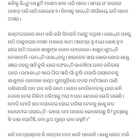
କନିକୁ କିନ୍ତୁ ସେ ଛୁଟି ମାସଟା କାଳ ପରି ଲାଗେ। ସମୟ ତା’ ଉପରେ
ପାହାଡ଼ ପରି ଚାପି ହୋଇଯାଏ। ଦିନସବୁ ଲାଗନ୍ତି ଦୀର୍ଘକାୟ, ରାତି ଲାଗେ
ଅସରା।
କଣ୍ଟାପଡାରେ କାମ କରି କରି ଦିନରାତି ଅଣ୍ଟୁ ନଥିଲା। ପାହାନ୍ତା ପହରୁ
ଉଠି ଠାକୁରଘର ବାସନ ମଜାରେ କାମ ଆରମ୍ଭ ହୁଏ ଯେ ଶେଷ ହୁଏ
ଯାଇ ରାତି ଅଧରେ ଶାଶୁଙ୍କ ଗୋଡ ମୋଡାରେ। ଶଶୁର ଶୁଅନ୍ତି
ବେଳାବେଳି। ଉଠନ୍ତି ପାହାନ୍ତାରୁ। ଖରାବେଳ ସାରା ଶୋଇ ଶୋଇ ଶାଶୁ
ସଞ୍ଜ ପହରୁ ସାହି ବୁଲି ଯାଇ ଫେରନ୍ତି ଭାତଖିଆ ପହର ଗଡିଗଲା
ପରେ। ରମାକାନ୍ତ ଖାଇ ପିଇ ସାରି ଗାଁ ବୁଲି ବାହାରି ଗଲାବେଳକୁ
ଶାଶୁଙ୍କ ପାନଜକା କଣ୍ଠ ଘୁଙ୍ଗୁଡ଼ିରେ ଦଦରା ମାଠିଆରେ ପାଣି
ପଶିଲାପରି ଘଡ ଘଡ କରି ଉଠେ। ଗୋଡ ମୋଡିଦେବାକୁ ଯାଇ କନି
ଦେଖେ ତେଲ ଚିକିଟା ତକିଆରୁ ଅରାଏ ପାନ ଛେପରେ ଭେଦି ଗଲାଣି।
ମୋଡି ମୋଡି ହାତ ଘୋଳେଇ ହୋଇ ପଡିଲା ବେଳକୁ ଶାଶୁ କଡ
ଲେଉଟାଇ ପଚାରନ୍ତି- ଇଲୋ, ମୋ ଉପରେ ଢୋଳୋଉଛୁ କି? ତୁଚ୍ଛାକୁ
କି ଦଶା ଘୋଟିଛି, ମୋ ଧିଅ ମୁଣ୍ଡ ଭଲ ରହୁନି।”
କନି ସେ ପ୍ରଶ୍ନର କି ଉତ୍ତର ଦେବ ଭାବି ପାରେନି। ଶାଶୁ ଗୋଡ ଟାଣି