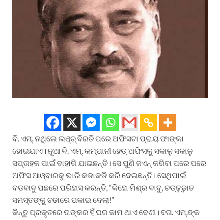
ବି. ଏମ୍. ନଥିଲେ ଲଞ୍ଚ୍ ବିରତି ପରେ ଅଫିସଟା ପ୍ରାୟ ଫାଙ୍କା
ହୋଇଯାଏ। ନୂଆ ବି. ଏମ୍. କମ୍ପାନୀ ହେଡ୍ ଅଫିସକୁ ସକାଳୁ ସକାଳୁ
ସପ୍ତାହକ ପାଇଁ ବାହାରି ଯାଇଛନ୍ତି। ସେ ପୁଣି ଜଏନ୍ କରିବା ପରେ ପରେ
ଅଫିସ ଆଓ୍ବାରକୁ ଭାରି କଡାକଡି କରି ଦେଇଛନ୍ତି। ସେଥିପାଇଁ
ବଡବାବୁ ପଛରେ ପରିହାସ କରନ୍ତି, “କିହୋ ମିଶ୍ର ବାବୁ, ଚଡ୍ଢ଼୍ଢ଼ାତ
ସମସ୍ତଙ୍କୁ ଚଢାରେ ପକାଇ ଦେଲା!”
କିନ୍ତୁ ପ୍ରକୃତରେ ତାଙ୍କର ହିଁ ଘର କାମ ଥାଏ ବେଶୀ। ବଗ. ଏମ୍.ଙ୍କ