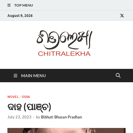
TOP MENU
August 9, 2026
Chitr
MAIN MENU
NOVEL
/
ODIA
ଦାହ (ପାଞ୍ଚ)
July 23, 2023
-
by
Bibhuti Bhusan Pradhan