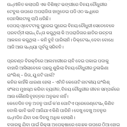
ଉନ୍ମୀଳିତ କଲାପରି ଏକ ବିଶିଷ୍ଟ ଭଙ୍ଗୀରେ ବିନୟ ଚୌଧୁରୀର
ଟେବୁଲ ଉପରେ ଅପରାଜିତା ହାମୁଡେଇ ପଡି ଓଠ ସନ୍ଧିରେ
ପେନସିଲଟାକୁ ଚାପି ଧରିଛି।
ପେପର୍ ଓ୍ବେଟଟାକୁ ଘୁରେଇ ଘୁରେଇ ବିନୟ ଚୌଧୁରୀ ସେତେବେଳେ
ପରବର୍ତ୍ତୀ ଲାଇନ୍ ଚିନ୍ତା କରୁଥିଲା କି ଅପରାଜିତାର ଛାତିର ଉଚ୍ଚତା
ଆକଳନ କରୁଥିଲା – କନି ବୁଝି ପାରିଲାନି। ଡିକ୍ଟେସନ୍ ଦେବା ବୋଧେ
ଆଜି ଆଉ ସନ୍ଧ୍ୟା ପୂର୍ବରୁ ସରିବନି।
ପ୍ରଚଣ୍ଡ ବିରକ୍ତିରେ ଆଲମାରୀରେ ଚାବି ଦେଇ ପକାଇ ପଦାକୁ
ବାହାରି ଆସିଲାବେଳେ ପଛରୁ ଶୁଭିଲା ବିନୟ ଚୌଧୁରୀର ତୁଳାଭିଣା
ଇ°ଲିଶ୍ – ଜିତା, ୟୁ ନଟି ଗାର୍ଲ?
କନିର କାହିଁକି ଧାରଣା ହେଲା – ଏମିତି କେତୋଟି ନାଟକୀୟ ଇ°ଲିଶ୍
ସ°ଳାପ ମୁଖସ୍ଥ କରିବା ବ୍ୟତୀତ, ବିନୟ ଚୌଧୁରୀର ଜୀବନ ସମ୍ପର୍କରେ
ଆଉ କୌଣସି ବୃହତ୍ତର ଅନୁଭବ ନାହିଁ।
କେତେଦିନ ତଳୁ ଅତନୁ ପାଇଁ କ’ଣ ଗୋଟିଏ ପ୍ରେଜେଣ୍ଟେସନ୍ କିଣିବ
ବୋଲି ଭାବି ଭାବି ଆଜିଯାଏ କିଣି ପାରିନି। ଦେଖୁ ଦେଖୁ ଅତନୁର
ଜନ୍ମଦିନ ଯିବା ଦଶ ଦିନରୁ ଅଧିକ ହେଲାଣି।
ବଜାରକୁ ଯିବା ପାଇଁ ରିକ୍ସା ଅପେକ୍ଷାରେ ସେ ଛକ ଉପରେ ଠିଆ ହୋଇ