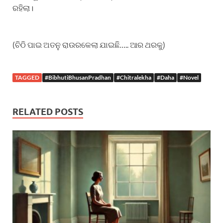
ରହିଲା।
(ଚିଠି ପାଇ ଅତନୁ ରାଉରକେଲା ଯାଇଛି….. ଆର ଥରକୁ)
TAGGED
#BibhutiBhusanPradhan
#Chitralekha
#Daha
#Novel
RELATED POSTS